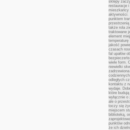
sklepy zacz
restauracje 
mieszkańcy 
aktywności. 
punktem tran
przestrzenią
także rola zi
traktowane j
element mie
temperaturę 
jakość powie
czasach ros
fal upałów o
bezpieczeńs
wiele form. 
niewielki sk
zadrzewiona 
codziennych 
odległych cz
kontaktu z n
wydaje. Dobr
które budują
wyłącznie o 
ale o przest
toczy się ży
miejscem sta
biblioteką, 
zaprojektow
punktów odni
że ich dziel