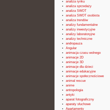
analiza rynku
analiza sprzedaży
analiza SWOT
analiza SWOT osobista
analiza trendów
analizy fundamentalne
analizy inwestycyjne
analizy laboratoryjne
analizy techniczne
andropauza
Angular
animacja czasu wolnego
animacje 2D
animacje 3D
animacje dla dzieci
animacje edukacyjne
animacje społecznościowe
animal rescue
anime
antropologia
antyki
aparat fotograficzny
aparaty słuchowe
Apartamenty