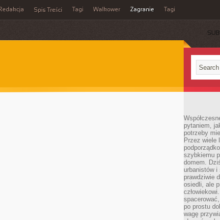
Redakcja
Tagi
Walkower
Zagranie
Tagi
Spis Treści
SUB
Współczesne 
pytaniem, ja
potrzeby mie
Przez wiele 
podporządko
szybkiemu p
domem. Dziś
urbanistów 
prawdziwie d
osiedli, ale
człowiekowi
spacerować,
po prostu do
wagę przywią