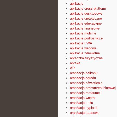
aplikacje
aplikacje cross-platform
aplikacje desktopowe
aplikacje dietetyczne
aplikacje edukacyjne
aplikacje finansowe
aplikacje mobilne
aplikacje podróżnicze
aplikacje PWA
aplikacje webowe
aplikacje zdrowotne
apteczka turystyczna
apteka
AR
aranżacja balkonu
aranżacja ogrodu
aranżacja oświetlenia
aranżacja przestrzeni biurowej
aranżacja restauracji
aranżacja wnętrz
aranżacje stołu
aranżacje sypialni
aranżacje tarasowe