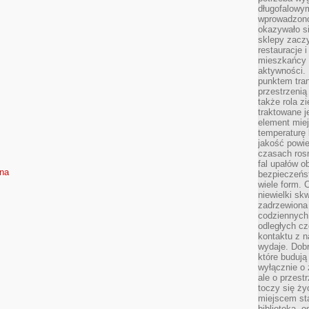
długofalowy
wprowadzono 
okazywało si
sklepy zacz
restauracje 
mieszkańcy 
aktywności. 
punktem tran
przestrzenią
także rola zi
traktowane j
element mie
temperaturę 
jakość powie
czasach ros
fal upałów o
sna
bezpieczeńs
wiele form. 
niewielki sk
zadrzewiona 
codziennych 
odległych cz
kontaktu z n
wydaje. Dobr
które budują
wyłącznie o 
ale o przest
toczy się ży
miejscem sta
biblioteką, 