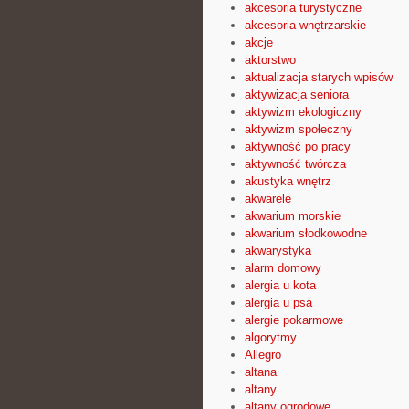
akcesoria turystyczne
akcesoria wnętrzarskie
akcje
aktorstwo
aktualizacja starych wpisów
aktywizacja seniora
aktywizm ekologiczny
aktywizm społeczny
aktywność po pracy
aktywność twórcza
akustyka wnętrz
akwarele
akwarium morskie
akwarium słodkowodne
akwarystyka
alarm domowy
alergia u kota
alergia u psa
alergie pokarmowe
algorytmy
Allegro
altana
altany
altany ogrodowe