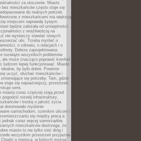
dzialności za otoczenie. Miasto
e bez mieszkańców często staje się
iedopasowane do realnych potrzeb.
łtworzone z mieszkańcami ma większą
 się miejscem naprawdę żywym.
iast będzie zależała od umiejętności
kcjonalności z wrażliwością na
Już nie wystarczy stawiać nowych
oszerzać ulic. Trzeba myśleć o
enności, o zdrowiu, o relacjach i o
pólnoty. Dobrze zaprojektowana
nie rozwiąże wszystkich problemów
, ale może znacząco poprawić komfort
c ludziom lepiej funkcjonować. Miasto
 idealne, by było dobre. Powinno
 się uczyć, słuchać mieszkańców i
zmieniające się potrzeby. Tam, gdzie
w staje się najważniejszy, przestrzeń
yskuje sens.
miasta coraz częściej stają przed
k pogodzić rozwój infrastruktury,
szkańców i troskę o jakość życia.
lat dominowało myślenie
wane samochodom, szerokim ulicom i
rzemieszczaniu się między pracą a
 jednak coraz więcej samorządów,
i samych mieszkańców dostrzega, że
obre miasto to nie tylko sieć dróg i
 przede wszystkim przestrzeń przyjazna
. Chodzi o miejsca, w których można