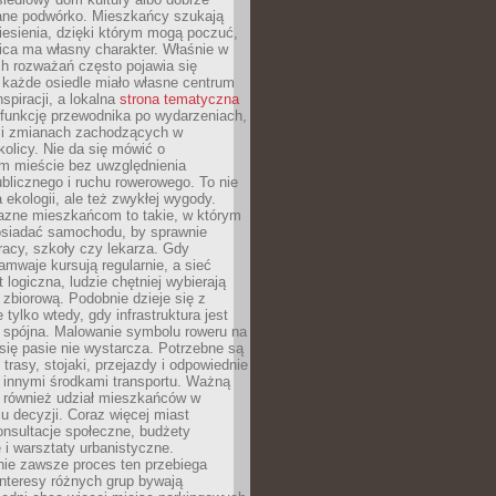
ane podwórko. Mieszkańcy szukają
esienia, dzięki którym mogą poczuć,
nica ma własny charakter. Właśnie w
ch rozważań często pojawia się
 każde osiedle miało własne centrum
inspiracji, a lokalna
strona tematyczna
 funkcję przewodnika po wydarzeniach,
h i zmianach zachodzących w
okolicy. Nie da się mówić o
 mieście bez uwzględnienia
ublicznego i ruchu rowerowego. To nie
a ekologii, ale też zwykłej wygody.
jazne mieszkańcom to takie, w którym
posiadać samochodu, by sprawnie
racy, szkoły czy lekarza. Gdy
ramwaje kursują regularnie, a sieć
 logiczna, ludzie chętniej wybierają
zbiorową. Podobnie dzieje się z
 tylko wtedy, gdy infrastruktura jest
i spójna. Malowanie symbolu roweru na
ię pasie nie wystarcza. Potrzebne są
trasy, stojaki, przejazdy i odpowiednie
 innymi środkami transportu. Ważną
a również udział mieszkańców w
 decyzji. Coraz więcej miast
onsultacje społeczne, budżety
 i warsztaty urbanistyczne.
nie zawsze proces ten przebiega
 interesy różnych grup bywają