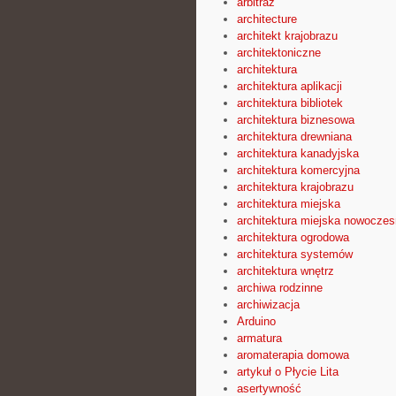
arbitraż
architecture
architekt krajobrazu
architektoniczne
architektura
architektura aplikacji
architektura bibliotek
architektura biznesowa
architektura drewniana
architektura kanadyjska
architektura komercyjna
architektura krajobrazu
architektura miejska
architektura miejska nowocze
architektura ogrodowa
architektura systemów
architektura wnętrz
archiwa rodzinne
archiwizacja
Arduino
armatura
aromaterapia domowa
artykuł o Płycie Lita
asertywność