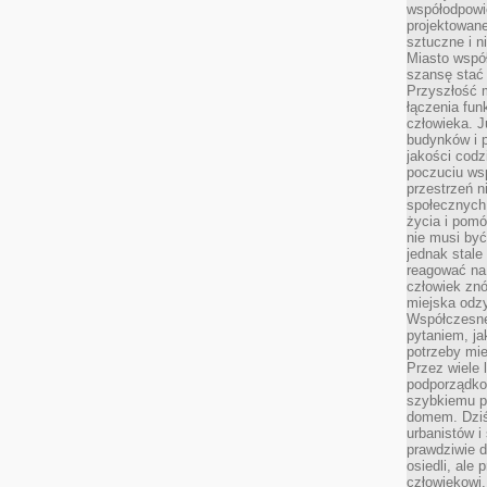
współodpowie
projektowan
sztuczne i n
Miasto wspó
szansę stać
Przyszłość m
łączenia fun
człowieka. 
budynków i p
jakości codzi
poczuciu ws
przestrzeń 
społecznych
życia i pomó
nie musi być
jednak stale
reagować na 
człowiek znó
miejska odz
Współczesne 
pytaniem, ja
potrzeby mie
Przez wiele 
podporządko
szybkiemu p
domem. Dziś
urbanistów 
prawdziwie d
osiedli, ale
człowiekowi