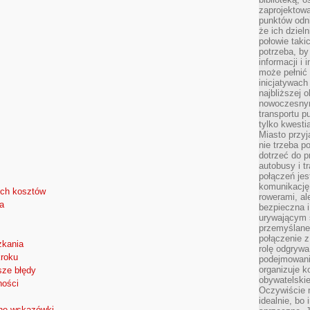
zaprojektow
punktów odni
że ich dziel
połowie taki
potrzeba, by
informacji i 
może pełnić
inicjatywac
najbliższej 
nowoczesnym
transportu p
tylko kwesti
Miasto przy
nie trzeba 
dotrzeć do p
autobusy i t
połączeń jest
komunikację 
ych kosztów
rowerami, ale
a
bezpieczna 
urywającym s
przemyślane 
połączenie z
zkania
rolę odgryw
kroku
podejmowaniu
organizuje k
sze błędy
obywatelskie
ności
Oczywiście 
idealnie, bo
zne wskazówki