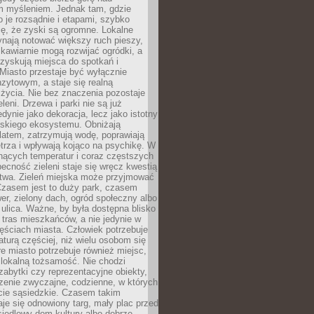
m myśleniem. Jednak tam, gdzie
je rozsądnie i etapami, szybko
ę, że zyski są ogromne. Lokalne
ynają notować większy ruch pieszy,
i kawiarnie mogą rozwijać ogródki, a
zyskują miejsca do spotkań i
Miasto przestaje być wyłącznie
zytowym, a staje się realną
 życia. Nie bez znaczenia pozostaje
eleni. Drzewa i parki nie są już
edynie jako dekoracja, lecz jako istotny
jskiego ekosystemu. Obniżają
latem, zatrzymują wodę, poprawiają
trza i wpływają kojąco na psychikę. W
nących temperatur i coraz częstszych
becność zieleni staje się wręcz kwestią
twa. Zieleń miejska może przyjmować
Czasem jest to duży park, czasem
wer, zielony dach, ogród społeczny albo
ulica. Ważne, by była dostępna blisko
tras mieszkańców, a nie jedynie w
ęściach miasta. Człowiek potrzebuje
aturą częściej, niż wielu osobom się
e miasto potrzebuje również miejsc,
 lokalną tożsamość. Nie chodzi
zabytki czy reprezentacyjne obiekty,
rzenie zwyczajne, codzienne, w których
cie sąsiedzkie. Czasem takim
je się odnowiony targ, mały plac przed
osiedlowy dom kultury albo dobrze