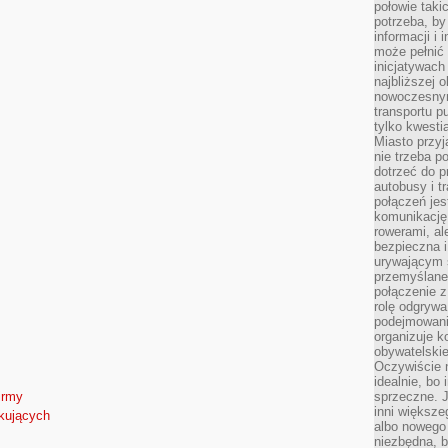
połowie taki
potrzeba, by
informacji i 
może pełnić
inicjatywac
najbliższej 
nowoczesnym
transportu p
tylko kwesti
Miasto przy
nie trzeba 
dotrzeć do p
autobusy i t
połączeń jest
komunikację 
rowerami, ale
bezpieczna 
urywającym s
przemyślane 
połączenie z
rolę odgryw
podejmowaniu
organizuje k
obywatelskie
Oczywiście 
idealnie, bo
sprzeczne. J
irmy
inni większe
tkujących
albo nowego
niezbędna, 