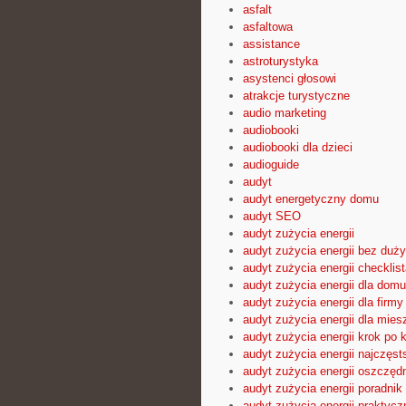
asfalt
asfaltowa
assistance
astroturystyka
asystenci głosowi
atrakcje turystyczne
audio marketing
audiobooki
audiobooki dla dzieci
audioguide
audyt
audyt energetyczny domu
audyt SEO
audyt zużycia energii
audyt zużycia energii bez duż
audyt zużycia energii checklist
audyt zużycia energii dla domu
audyt zużycia energii dla firmy
audyt zużycia energii dla mies
audyt zużycia energii krok po 
audyt zużycia energii najczęst
audyt zużycia energii oszczęd
audyt zużycia energii poradnik
audyt zużycia energii praktyc