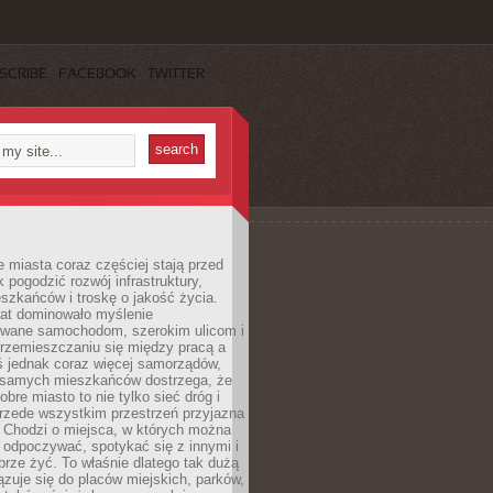
SCRIBE
FACEBOOK
TWITTER
miasta coraz częściej stają przed
k pogodzić rozwój infrastruktury,
szkańców i troskę o jakość życia.
lat dominowało myślenie
wane samochodom, szerokim ulicom i
rzemieszczaniu się między pracą a
 jednak coraz więcej samorządów,
i samych mieszkańców dostrzega, że
obre miasto to nie tylko sieć dróg i
 przede wszystkim przestrzeń przyjazna
. Chodzi o miejsca, w których można
 odpoczywać, spotykać się z innymi i
brze żyć. To właśnie dlatego tak dużą
zuje się do placów miejskich, parków,