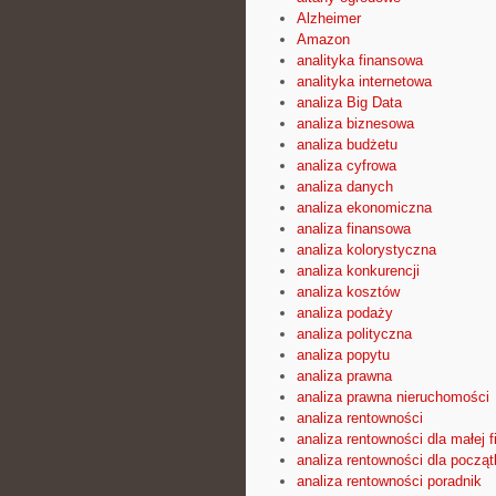
Alzheimer
Amazon
analityka finansowa
analityka internetowa
analiza Big Data
analiza biznesowa
analiza budżetu
analiza cyfrowa
analiza danych
analiza ekonomiczna
analiza finansowa
analiza kolorystyczna
analiza konkurencji
analiza kosztów
analiza podaży
analiza polityczna
analiza popytu
analiza prawna
analiza prawna nieruchomości
analiza rentowności
analiza rentowności dla małej f
analiza rentowności dla począ
analiza rentowności poradnik