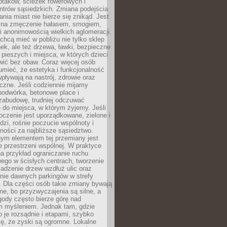
ptaków, ścieżek rowerowych i
ntrów sąsiedzkich. Zmiana podejścia
ania miast nie bierze się znikąd. Jest
 na zmęczenie hałasem, smogiem,
 anonimowością wielkich aglomeracji.
hcą mieć w pobliżu nie tylko sklep
ek, ale też drzewa, ławki, bezpieczne
a pieszych i miejsca, w których dzieci
wić bez obaw. Coraz więcej osób
mieć, że estetyka i funkcjonalność
wpływają na nastrój, zdrowie oraz
eczne. Jeśli codziennie mijamy
podwórka, betonowe place i
zabudowę, trudniej odczuwać
 do miejsca, w którym żyjemy. Jeśli
oczenie jest uporządkowane, zielone i
udzi, rośnie poczucie wspólnoty i
ności za najbliższe sąsiedztwo.
ym elementem tej przemiany jest
 przestrzeni wspólnej. W praktyce
a przykład ograniczanie ruchu
go w ścisłych centrach, tworzenie
adzenie drzew wzdłuż ulic oraz
nie dawnych parkingów w strefy
 Dla części osób takie zmiany bywają
ne, bo przyzwyczajenia są silne, a
ody często bierze górę nad
m myśleniem. Jednak tam, gdzie
je rozsądnie i etapami, szybko
ę, że zyski są ogromne. Lokalne