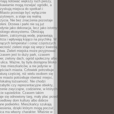
ynają notować większy ruch pieszy,
i kawiarnie mogą rozwijać ogródki, a
zyskują miejsca do spotkań i
Miasto przestaje być wyłącznie
zytowym, a staje się realną
 życia. Nie bez znaczenia pozostaje
eleni. Drzewa i parki nie są już
edynie jako dekoracja, lecz jako istotny
jskiego ekosystemu. Obniżają
latem, zatrzymują wodę, poprawiają
trza i wpływają kojąco na psychikę. W
nących temperatur i coraz częstszych
becność zieleni staje się wręcz kwestią
twa. Zieleń miejska może przyjmować
Czasem jest to duży park, czasem
wer, zielony dach, ogród społeczny albo
ulica. Ważne, by była dostępna blisko
tras mieszkańców, a nie jedynie w
ęściach miasta. Człowiek potrzebuje
aturą częściej, niż wielu osobom się
e miasto potrzebuje również miejsc,
 lokalną tożsamość. Nie chodzi
zabytki czy reprezentacyjne obiekty,
rzenie zwyczajne, codzienne, w których
cie sąsiedzkie. Czasem takim
je się odnowiony targ, mały plac przed
osiedlowy dom kultury albo dobrze
ane podwórko. Mieszkańcy szukają
esienia, dzięki którym mogą poczuć,
nica ma własny charakter. Właśnie w