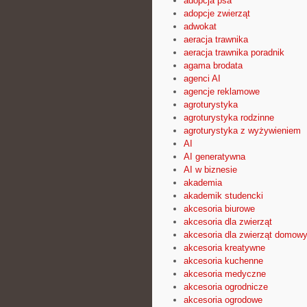
adopcja psa
adopcje zwierząt
adwokat
aeracja trawnika
aeracja trawnika poradnik
agama brodata
agenci AI
agencje reklamowe
agroturystyka
agroturystyka rodzinne
agroturystyka z wyżywieniem
AI
AI generatywna
AI w biznesie
akademia
akademik studencki
akcesoria biurowe
akcesoria dla zwierząt
akcesoria dla zwierząt domow
akcesoria kreatywne
akcesoria kuchenne
akcesoria medyczne
akcesoria ogrodnicze
akcesoria ogrodowe