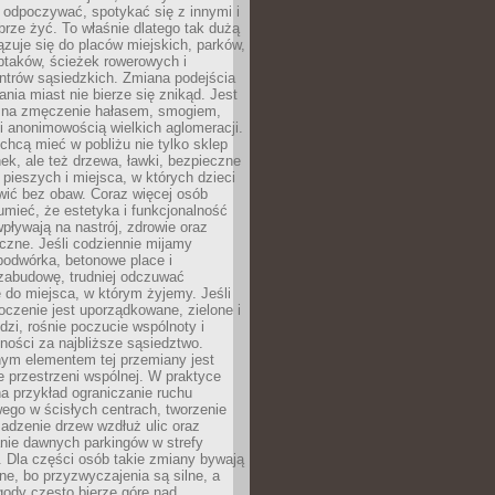
 odpoczywać, spotykać się z innymi i
brze żyć. To właśnie dlatego tak dużą
zuje się do placów miejskich, parków,
ptaków, ścieżek rowerowych i
ntrów sąsiedzkich. Zmiana podejścia
ania miast nie bierze się znikąd. Jest
 na zmęczenie hałasem, smogiem,
 anonimowością wielkich aglomeracji.
hcą mieć w pobliżu nie tylko sklep
ek, ale też drzewa, ławki, bezpieczne
a pieszych i miejsca, w których dzieci
wić bez obaw. Coraz więcej osób
mieć, że estetyka i funkcjonalność
wpływają na nastrój, zdrowie oraz
eczne. Jeśli codziennie mijamy
podwórka, betonowe place i
zabudowę, trudniej odczuwać
 do miejsca, w którym żyjemy. Jeśli
oczenie jest uporządkowane, zielone i
udzi, rośnie poczucie wspólnoty i
ności za najbliższe sąsiedztwo.
ym elementem tej przemiany jest
 przestrzeni wspólnej. W praktyce
a przykład ograniczanie ruchu
go w ścisłych centrach, tworzenie
adzenie drzew wzdłuż ulic oraz
nie dawnych parkingów w strefy
 Dla części osób takie zmiany bywają
ne, bo przyzwyczajenia są silne, a
ody często bierze górę nad