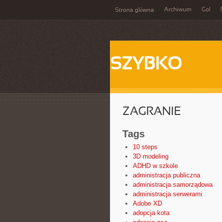
Archiwum
Gol
Strona główna
SZYBKO
ZAGRANIE
Tags
10 steps
3D modeling
ADHD w szkole
administracja publiczna
administracja samorządowa
administracja serwerami
Adobe XD
adopcja kota