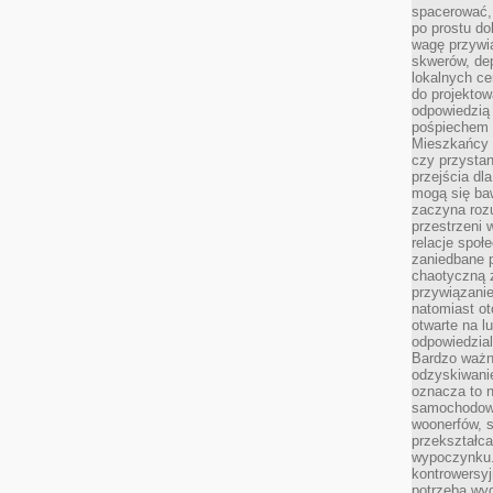
spacerować,
po prostu do
wagę przywią
skwerów, de
lokalnych ce
do projektow
odpowiedzią
pośpiechem i
Mieszkańcy c
czy przystan
przejścia dl
mogą się ba
zaczyna rozu
przestrzeni 
relacje społ
zaniedbane 
chaotyczną 
przywiązanie
natomiast ot
otwarte na l
odpowiedzial
Bardzo ważn
odzyskiwanie
oznacza to n
samochodowe
woonerfów, s
przekształca
wypoczynku.
kontrowersyj
potrzeba wyg