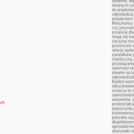
skwerów, de
lokalnych ce
do projektow
odpowiedzią
pośpiechem i
Mieszkańcy c
czy przystan
przejścia dl
mogą się ba
zaczyna rozu
przestrzeni 
relacje społ
zaniedbane 
chaotyczną 
przywiązanie
natomiast ot
otwarte na l
odpowiedzial
Bardzo ważn
odzyskiwanie
oznacza to n
samochodowe
woonerfów, s
ych
przekształca
wypoczynku.
kontrowersyj
potrzeba wyg
długofalowy
wprowadzono 
okazywało si