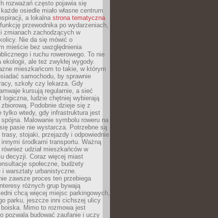
ch rozważań często pojawia się
 każde osiedle miało własne centrum
inspiracji, a lokalna
strona tematyczna
 funkcję przewodnika po wydarzeniach,
h i zmianach zachodzących w
okolicy. Nie da się mówić o
 mieście bez uwzględnienia
ublicznego i ruchu rowerowego. To nie
a ekologii, ale też zwykłej wygody.
jazne mieszkańcom to takie, w którym
posiadać samochodu, by sprawnie
racy, szkoły czy lekarza. Gdy
ramwaje kursują regularnie, a sieć
 logiczna, ludzie chętniej wybierają
zbiorową. Podobnie dzieje się z
 tylko wtedy, gdy infrastruktura jest
i spójna. Malowanie symbolu roweru na
ię pasie nie wystarcza. Potrzebne są
trasy, stojaki, przejazdy i odpowiednie
 innymi środkami transportu. Ważną
a również udział mieszkańców w
 decyzji. Coraz więcej miast
onsultacje społeczne, budżety
 i warsztaty urbanistyczne.
nie zawsze proces ten przebiega
 interesy różnych grup bywają
edni chcą więcej miejsc parkingowych,
go parku, jeszcze inni cichszej ulicy
 boiska. Mimo to rozmowa jest
bo pozwala budować zaufanie i uczy