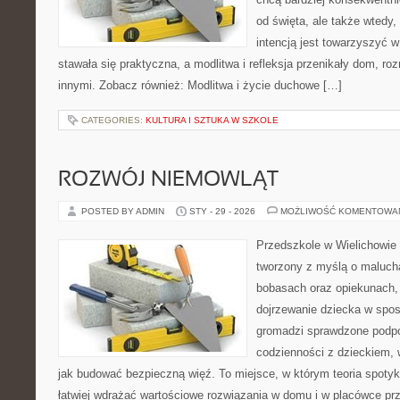
od święta, ale także wtedy,
intencją jest towarzyszyć 
stawała się praktyczna, a modlitwa i refleksja przenikały dom, ro
innymi. Zobacz również: Modlitwa i życie duchowe […]
CATEGORIES:
KULTURA I SZTUKA W SZKOLE
ROZWÓJ NIEMOWLĄT
POSTED BY ADMIN
STY - 29 - 2026
MOŻLIWOŚĆ KOMENTOWA
Przedszkole w Wielichowie 
tworzony z myślą o maluch
bobasach oraz opiekunach,
dojrzewanie dziecka w spo
gromadzi sprawdzone podp
codzienności z dzieckiem, 
jak budować bezpieczną więź. To miejsce, w którym teoria spoty
łatwiej wdrażać wartościowe rozwiązania w domu i w placówce pr