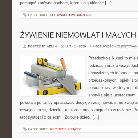
pomagać zarówno osobom, które lubią układać […]
CATEGORIES:
FESTIWALE I WYDARZENIA
ŻYWIENIE NIEMOWLĄT I MAŁYCH 
POSTED BY ADMIN
LUT - 1 - 2026
MOŻLIWOŚĆ KOMENTOWAN
Przedszkole Kubuś to miej
rodzicach oraz o wszystkic
sprawdzonych informacji n
przedszkolnych i opieki żło
poradnikowy, w którym prak
spotyka się z użytecznymi
powstała po to, by upraszczać decyzje i zdejmować stres związ
oswajaniem się dziecka, a także z organizacją dnia w rodzinie. P
uroczystości z dziećmi i Zdrowie dzieci. […]
CATEGORIES:
RECENZJE KSIĄŻEK