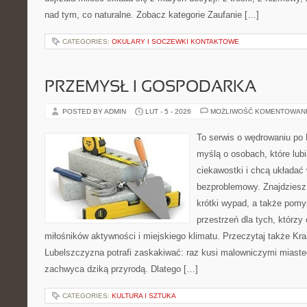
nad tym, co naturalne. Zobacz kategorie Zaufanie […]
CATEGORIES:
OKULARY I SOCZEWKI KONTAKTOWE
PRZEMYSŁ I GOSPODARKA
POSTED BY ADMIN
LUT - 5 - 2026
MOŻLIWOŚĆ KOMENTOWAN
To serwis o wędrowaniu po 
myślą o osobach, które lub
ciekawostki i chcą układać
bezproblemowy. Znajdziesz t
krótki wypad, a także pomy
przestrzeń dla tych, którzy 
miłośników aktywności i miejskiego klimatu. Przeczytaj także Kraś
Lubelszczyzna potrafi zaskakiwać: raz kusi malowniczymi miast
zachwyca dziką przyrodą. Dlatego […]
CATEGORIES:
KULTURA I SZTUKA