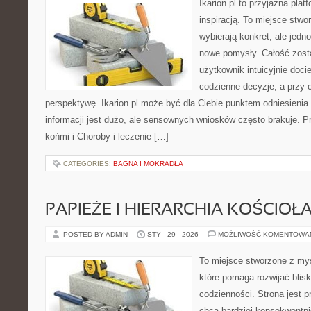
Ikarion.pl to przyjazna plat
inspiracją. To miejsce stwo
wybierają konkret, ale jed
nowe pomysły. Całość zost
użytkownik intuicyjnie docie
codzienne decyzje, a przy 
perspektywę. Ikarion.pl może być dla Ciebie punktem odniesienia
informacji jest dużo, ale sensownych wniosków często brakuje. P
końmi i Choroby i leczenie […]
CATEGORIES:
BAGNA I MOKRADŁA
PAPIEŻE I HIERARCHIA KOŚCIOŁ
POSTED BY ADMIN
STY - 29 - 2026
MOŻLIWOŚĆ KOMENTOWA
To miejsce stworzone z myś
które pomaga rozwijać bli
codzienności. Strona jest p
chcą bardziej konsekwentnie