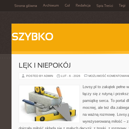
Archiwum
Gol
Redakcja
Tagi
Strona główna
Spis Treści
SZYBKO
LĘK I NIEPOKÓJ
POSTED BY ADMIN
LUT - 6 - 2026
MOŻLIWOŚĆ KOMENTOWAN
Lovsy.pl to zakątek pełne 
łączy się z rutyną i przek
pamiątkę serca. To portal dl
mocniej, ale też dla zabieg
na ważną rozmowę. Lovsy.p
wyreżyserowaną miłość – z
dojrzała miłość składa się z małych decyzji: z troski, z rozmowy,