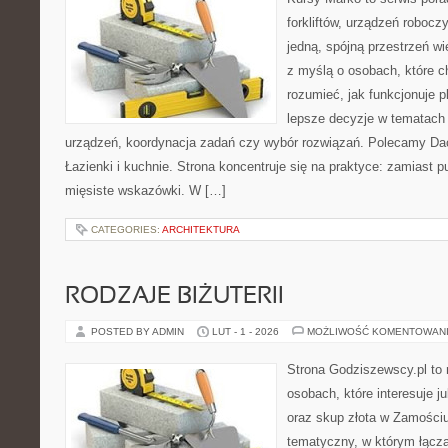
forkliftów, urządzeń robocz
jedną, spójną przestrzeń w
z myślą o osobach, które c
rozumieć, jak funkcjonuje 
lepsze decyzje w tematach 
urządzeń, koordynacja zadań czy wybór rozwiązań. Polecamy Dac
Łazienki i kuchnie. Strona koncentruje się na praktyce: zamiast 
mięsiste wskazówki. W […]
CATEGORIES:
ARCHITEKTURA
RODZAJE BIŻUTERII
POSTED BY ADMIN
LUT - 1 - 2026
MOŻLIWOŚĆ KOMENTOWAN
Strona Godziszewscy.pl to 
osobach, które interesuje ju
oraz skup złota w Zamościu 
tematyczny, w którym łącz