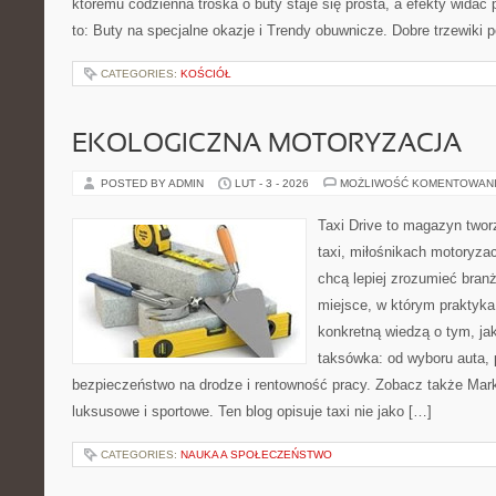
któremu codzienna troska o buty staje się prosta, a efekty widać 
to: Buty na specjalne okazje i Trendy obuwnicze. Dobre trzewiki po
CATEGORIES:
KOŚCIÓŁ
EKOLOGICZNA MOTORYZACJA
POSTED BY ADMIN
LUT - 3 - 2026
MOŻLIWOŚĆ KOMENTOWAN
Taxi Drive to magazyn two
taxi, miłośnikach motoryzac
chcą lepiej zrozumieć branż
miejsce, w którym praktyka 
konkretną wiedzą o tym, ja
taksówka: od wyboru auta, p
bezpieczeństwo na drodze i rentowność pracy. Zobacz także M
luksusowe i sportowe. Ten blog opisuje taxi nie jako […]
CATEGORIES:
NAUKA A SPOŁECZEŃSTWO