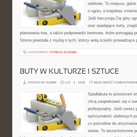
odsłonie. To miejsce, gdzie
o ogniu, a krajobraz zmien
Jeśli fascynują Cię góry og
oraz spadające nurty, znajd
planowania tras, a także podpowiedzi terenowe, które pomagają 
Strona powstała z myślą o tych, którzy wolą ścieżki prowadzące 
CATEGORIES:
FITNESS W DOMU
BUTY W KULTURZE I SZTUCE
POSTED BY ADMIN
LUT - 3 - 2026
MOŻLIWOŚĆ KOMENTOWAN
Spadlabuta to przestrzeń st
chcą zaopiekować się o sw
profesjonalny. Jeśli cenisz 
wytrzymałość ulubionych pa
co potrzebne do utrzymani
stanie. To wszechstronne p