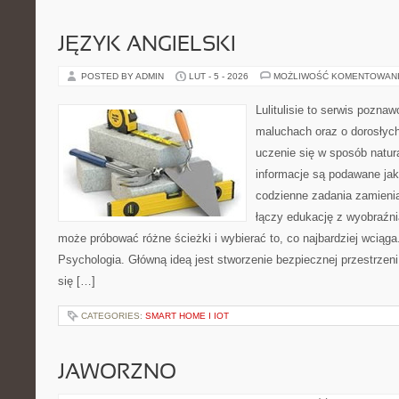
JĘZYK ANGIELSKI
POSTED BY ADMIN
LUT - 5 - 2026
MOŻLIWOŚĆ KOMENTOWAN
Lulitulisie to serwis pozna
maluchach oraz o dorosłych
uczenie się w sposób natur
informacje są podawane ja
codzienne zadania zamienia
łączy edukację z wyobraźn
może próbować różne ścieżki i wybierać to, co najbardziej wciąg
Psychologia. Główną ideą jest stworzenie bezpiecznej przestrzen
się […]
CATEGORIES:
SMART HOME I IOT
JAWORZNO