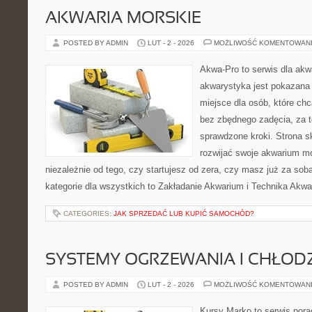
AKWARIA MORSKIE
POSTED BY ADMIN
LUT - 2 - 2026
MOŻLIWOŚĆ KOMENTOWAN
Akwa-Pro to serwis dla akw
akwarystyka jest pokazana 
miejsce dla osób, które ch
bez zbędnego zadęcia, za t
sprawdzone kroki. Strona s
rozwijać swoje akwarium mo
niezależnie od tego, czy startujesz od zera, czy masz już za so
kategorie dla wszystkich to Zakładanie Akwarium i Technika Akw
CATEGORIES:
JAK SPRZEDAĆ LUB KUPIĆ SAMOCHÓD?
SYSTEMY OGRZEWANIA I CHŁOD
POSTED BY ADMIN
LUT - 2 - 2026
MOŻLIWOŚĆ KOMENTOWAN
Kursy Marko to serwis pora