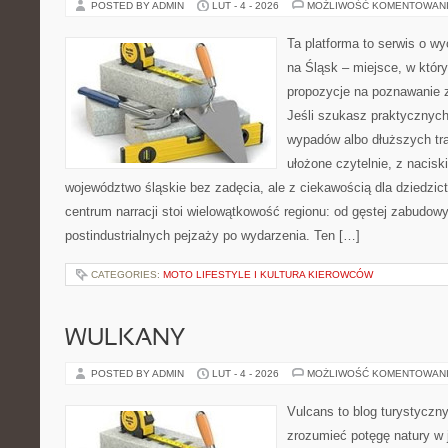
POSTED BY ADMIN
LUT - 4 - 2026
MOŻLIWOŚĆ KOMENTOWAN
Ta platforma to serwis o 
na Śląsk – miejsce, w któ
propozycje na poznawanie z
Jeśli szukasz praktycznych
wypadów albo dłuższych tra
ułożone czytelnie, z nacis
województwo śląskie bez zadęcia, ale z ciekawością dla dziedzict
centrum narracji stoi wielowątkowość regionu: od gęstej zabudowy
postindustrialnych pejzaży po wydarzenia. Ten […]
CATEGORIES:
MOTO LIFESTYLE I KULTURA KIEROWCÓW
WULKANY
POSTED BY ADMIN
LUT - 4 - 2026
MOŻLIWOŚĆ KOMENTOWAN
Vulcans to blog turystyczny
zrozumieć potęgę natury w je