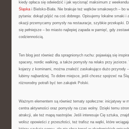
kiedy opłaca się odwiedzić i jak wycisnąć maksimum z weekendu
Śląska
i Bielsko-Biała. Nie brakuje też wątków smakowych – bo 
pytania: dokąd pójść na coś dobrego. Opisujemy lokalne smaki i 
okazji przemycamy pomysły na restauracje, szybkie przekąski. D
się pełniejsze – bo miasto najlepiej zapada w pamięć, gdy zestawi
codziennością.
Ten blog jest również dla spragnionych ruchu: pojawiają się inspir
spacery, nordic walking, a także pomysły na relaks przy jeziorze. 
kojarzy z kominami, można znaleźć zaskakująco dużo przyrody – 
lubimy najbardziej. To dobre miejsce, jeśli chcesz spojrzeć na Ślą
różnorodny potrafi być ten zakątek Polski.
Ważnym elementem są również tematy społeczne: inicjatywy w mia
centra aktywności oraz pomysły na czas wolny. Dzięki temu strona
atrakcji, ale też mapą nastrojów. Jeśli interesuje Cię sztuka, znajdz
wolisz opowieści z przeszłości, też trafisz na wątki, które wciąga
którzy szukają sensu, ale nie chcą tonąć w akademickich opisach