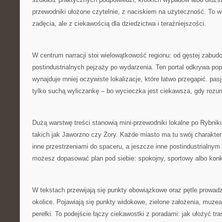
przewodniki ułożone czytelnie, z naciskiem na użyteczność. To 
zadęcia, ale z ciekawością dla dziedzictwa i teraźniejszości.
W centrum narracji stoi wielowątkowość regionu: od gęstej zabud
postindustrialnych pejzaży po wydarzenia. Ten portal odkrywa popu
wynajduje mniej oczywiste lokalizacje, które łatwo przegapić. pasj
tylko suchą wyliczankę – bo wycieczka jest ciekawsza, gdy rozu
Dużą warstwę treści stanowią mini-przewodniki lokalne po Rybniku
takich jak Jaworzno czy Żory. Każde miasto ma tu swój charakte
inne przestrzeniami do spaceru, a jeszcze inne postindustrialnym
możesz dopasować plan pod siebie: spokojny, sportowy albo konk
W tekstach przewijają się punkty obowiązkowe oraz pętle prowadz
okolice. Pojawiają się punkty widokowe, zielone założenia, muzea,
perełki. To podejście łączy ciekawostki z poradami: jak ułożyć tr