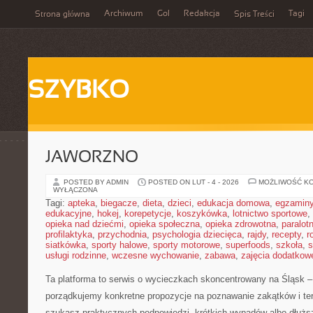
Archiwum
Gol
Redakcja
Tagi
Strona główna
Spis Treści
SZYBKO
JAWORZNO
POSTED BY ADMIN
POSTED ON LUT - 4 - 2026
MOŻLIWOŚĆ K
WYŁĄCZONA
Tagi:
apteka
,
biegacze
,
dieta
,
dzieci
,
edukacja domowa
,
egzamin
edukacyjne
,
hokej
,
korepetycje
,
koszykówka
,
lotnictwo sportowe
,
opieka nad dziećmi
,
opieka społeczna
,
opieka zdrowotna
,
paralot
profilaktyka
,
przychodnia
,
psychologia dziecięca
,
rajdy
,
recepty
,
r
siatkówka
,
sporty halowe
,
sporty motorowe
,
superfoods
,
szkoła
,
s
usługi rodzinne
,
wczesne wychowanie
,
zabawa
,
zajęcia dodatkow
Ta platforma to serwis o wycieczkach skoncentrowany na Śląsk –
porządkujemy konkretne propozycje na poznawanie zakątków i ter
szukasz praktycznych podpowiedzi, krótkich wypadów albo dłuższ