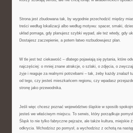
Strona jest zbudowana tak, by wygodnie przechodzić między mia
treści według lokalizacji albo według motywu: spacer, smaki, dzi
układ pomaga, gdy planujesz szybki wypad, ale też wtedy, gdy uk
Dostajesz zaczepienie, a potem łatwo rozbudowujesz plan.
W tle jest też ciekawość – dlatego pojawiają się pytania, które o
najczęściej: o mniej znane atrakcje, o szlaki, o zdjęcia, o zwycza
żyje i reaguje za realnymi potrzebami – tak, żeby każdy znalazł tu
od tego, czy jesteś mieszkańcem regionu, czy wpadasz przejaz
stronę jako przewodnika.
Jeśli więc chcesz poznać województwo śląskie w sposób spokojny
jesteś we właściwym miejscu. To serwis, który porządkuje pomysł
Śląsk to nie tylko fabryczne pejzaże, ale także kultura, miejskie
odkrycia. Wchodzisz po pomysł, a wychodzisz z ochotą na nast