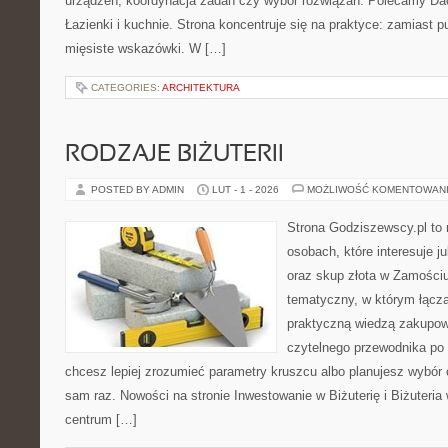
urządzeń, koordynacja zadań czy wybór rozwiązań. Polecamy Dac
Łazienki i kuchnie. Strona koncentruje się na praktyce: zamiast 
mięsiste wskazówki. W […]
CATEGORIES:
ARCHITEKTURA
RODZAJE BIŻUTERII
POSTED BY ADMIN
LUT - 1 - 2026
MOŻLIWOŚĆ KOMENTOWAN
Strona Godziszewscy.pl to 
osobach, które interesuje ju
oraz skup złota w Zamościu 
tematyczny, w którym łącz
praktyczną wiedzą zakupow
czytelnego przewodnika po 
chcesz lepiej zrozumieć parametry kruszcu albo planujesz wybór 
sam raz. Nowości na stronie Inwestowanie w Biżuterię i Biżuteria
centrum […]