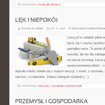
CATEGORIES:
ŻYCIE WE FRANCJI
LĘK I NIEPOKÓJ
POSTED BY ADMIN
LUT - 6 - 2026
MOŻLIWOŚĆ KOMENTOWAN
Lovsy.pl to zakątek pełne 
łączy się z rutyną i przek
pamiątkę serca. To portal dl
mocniej, ale też dla zabieg
na ważną rozmowę. Lovsy.p
wyreżyserowaną miłość – z
dojrzała miłość składa się z małych decyzji: z troski, z rozmowy,
nad tym, co naturalne. Zobacz kategorie Zaufanie […]
CATEGORIES:
OKULARY I SOCZEWKI KONTAKTOWE
PRZEMYSŁ I GOSPODARKA