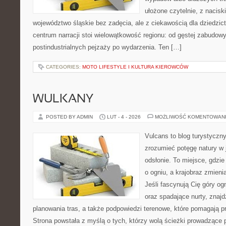
ułożone czytelnie, z nacis
województwo śląskie bez zadęcia, ale z ciekawością dla dziedzict
centrum narracji stoi wielowątkowość regionu: od gęstej zabudowy
postindustrialnych pejzaży po wydarzenia. Ten […]
CATEGORIES:
MOTO LIFESTYLE I KULTURA KIEROWCÓW
WULKANY
POSTED BY ADMIN
LUT - 4 - 2026
MOŻLIWOŚĆ KOMENTOWAN
Vulcans to blog turystyczny
zrozumieć potęgę natury w je
odsłonie. To miejsce, gdzie
o ogniu, a krajobraz zmien
Jeśli fascynują Cię góry og
oraz spadające nurty, znajd
planowania tras, a także podpowiedzi terenowe, które pomagają 
Strona powstała z myślą o tych, którzy wolą ścieżki prowadzące 