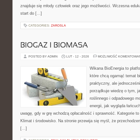
znajduje się młody człowiek oraz jego możliwości. Wczesna eduka
start do […]
CATEGORIES:
ZAROSLA
BIOGAZ I BIOMASA
POSTED BY ADMIN
LUT - 12 - 2026
MOŻLIWOŚĆ KOMENTOWA
Wikana BioEnergia to platf
które chcą ogarnąć temat b
praktyczny, ale jednocześni
porządkuje wiedzę o tym, 
roślinnego i odpadowego mo
energii, jak wygląda łańcu
uwagę, gdy w grę wchodzą opłacalność i sprawność. Kategorie to 
Klimat i środowisko. Na stronie przewija się myśl, że przechodzen
[…]