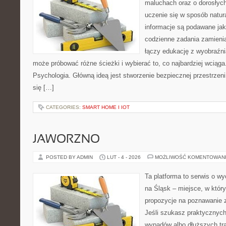
maluchach oraz o dorosłych
uczenie się w sposób natur
informacje są podawane ja
codzienne zadania zamienia
łączy edukację z wyobraźn
może próbować różne ścieżki i wybierać to, co najbardziej wciąg
Psychologia. Główną ideą jest stworzenie bezpiecznej przestrzen
się […]
CATEGORIES:
SMART HOME I IOT
JAWORZNO
POSTED BY ADMIN
LUT - 4 - 2026
MOŻLIWOŚĆ KOMENTOWAN
Ta platforma to serwis o 
na Śląsk – miejsce, w któ
propozycje na poznawanie z
Jeśli szukasz praktycznych
wypadów albo dłuższych tra