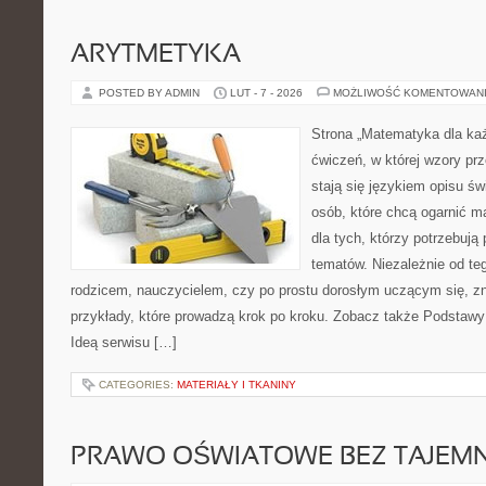
ARYTMETYKA
POSTED BY ADMIN
LUT - 7 - 2026
MOŻLIWOŚĆ KOMENTOWAN
Strona „Matematyka dla każ
ćwiczeń, w której wzory prz
stają się językiem opisu ś
osób, które chcą ogarnić m
dla tych, którzy potrzebują
tematów. Niezależnie od te
rodzicem, nauczycielem, czy po prostu dorosłym uczącym się, zn
przykłady, które prowadzą krok po kroku. Zobacz także Podstawy 
Ideą serwisu […]
CATEGORIES:
MATERIAŁY I TKANINY
PRAWO OŚWIATOWE BEZ TAJEMN