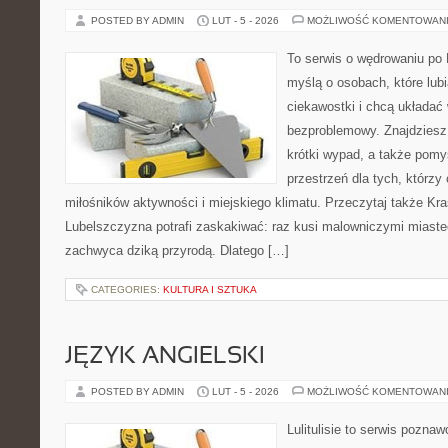
POSTED BY ADMIN
LUT - 5 - 2026
MOŻLIWOŚĆ KOMENTOWAN
To serwis o wędrowaniu po 
myślą o osobach, które lub
ciekawostki i chcą układać
bezproblemowy. Znajdziesz t
krótki wypad, a także pomy
przestrzeń dla tych, którzy 
miłośników aktywności i miejskiego klimatu. Przeczytaj także Kraś
Lubelszczyzna potrafi zaskakiwać: raz kusi malowniczymi miast
zachwyca dziką przyrodą. Dlatego […]
CATEGORIES:
KULTURA I SZTUKA
JĘZYK ANGIELSKI
POSTED BY ADMIN
LUT - 5 - 2026
MOŻLIWOŚĆ KOMENTOWAN
Lulitulisie to serwis pozna