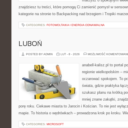
marzysz o spokojnym week
znajdziesz tu treści, które pomogą Ci zamienić pomysł w sens
kategorie na stronie to Backpacking nad brzegiem i Tropiki marze
CATEGORIES:
FOTOWOLTAIKA I ENERGIA ODNAWIALNA
LUBOŃ
POSTED BY ADMIN
LUT - 8 - 2026
MOŻLIWOŚĆ KOMENTOWAN
anabell-kalisz.pl to portal 
regionie wielkopolskim – mie
oczarować spokojem. To pr
świata, gdzie praktyka łączy
szukasz planu na krótką po
mniej znane zakątki, znajd
porę roku. Ciekawe miasta to Jarocin i Kościan. To nie jest wyłąc
mapie. To historia o wędrówkach – prowadzona krok po kroku. Wie
CATEGORIES:
MICROSOFT