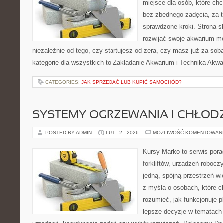
miejsce dla osób, które ch
bez zbędnego zadęcia, za t
sprawdzone kroki. Strona s
rozwijać swoje akwarium mo
niezależnie od tego, czy startujesz od zera, czy masz już za so
kategorie dla wszystkich to Zakładanie Akwarium i Technika Akw
CATEGORIES:
JAK SPRZEDAĆ LUB KUPIĆ SAMOCHÓD?
SYSTEMY OGRZEWANIA I CHŁOD
POSTED BY ADMIN
LUT - 2 - 2026
MOŻLIWOŚĆ KOMENTOWAN
Kursy Marko to serwis pora
forkliftów, urządzeń robocz
jedną, spójną przestrzeń w
z myślą o osobach, które c
rozumieć, jak funkcjonuje 
lepsze decyzje w tematach 