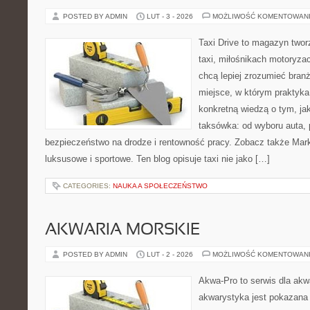
POSTED BY ADMIN
LUT - 3 - 2026
MOŻLIWOŚĆ KOMENTOWAN
Taxi Drive to magazyn two
taxi, miłośnikach motoryzac
chcą lepiej zrozumieć branż
miejsce, w którym praktyka 
konkretną wiedzą o tym, ja
taksówka: od wyboru auta, p
bezpieczeństwo na drodze i rentowność pracy. Zobacz także M
luksusowe i sportowe. Ten blog opisuje taxi nie jako […]
CATEGORIES:
NAUKA A SPOŁECZEŃSTWO
AKWARIA MORSKIE
POSTED BY ADMIN
LUT - 2 - 2026
MOŻLIWOŚĆ KOMENTOWAN
Akwa-Pro to serwis dla akw
akwarystyka jest pokazana 