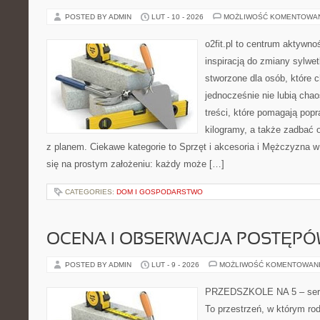
POSTED BY ADMIN
LUT - 10 - 2026
MOŻLIWOŚĆ KOMENTOWA
o2fit.pl to centrum aktywno
inspiracją do zmiany sylwetk
stworzone dla osób, które c
jednocześnie nie lubią chao
treści, które pomagają popr
kilogramy, a także zadbać o
z planem. Ciekawe kategorie to Sprzęt i akcesoria i Mężczyzna w f
się na prostym założeniu: każdy może […]
CATEGORIES:
DOM I GOSPODARSTWO
OCENA I OBSERWACJA POSTĘP
POSTED BY ADMIN
LUT - 9 - 2026
MOŻLIWOŚĆ KOMENTOWAN
PRZEDSZKOLE NA 5 – serw
To przestrzeń, w którym ro