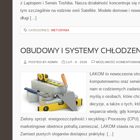
z Laptopem i Serwis Toshiba. Nasza działalność koncentruje się 
tym szczególnie na rodzinie serii Satellite. Modele domowe i nows
długi […]
CATEGORIES:
WET-OPINIA
OBUDOWY I SYSTEMY CHŁODZEN
POSTED BY ADMIN
LUT - 6 - 2026
MOŻLIWOŚĆ KOMENTOWAN
LAKOM to nowoczesna stro
komputerowemu oraz serwis
nam w codziennych zadania
myślą o osobach, które ch
decyzje, a także o tych, kt
wsparcia wtedy, gdy kompute
Zielony sprzęt: energooszczędność i recykling i Procesory (CPU)
marketingowe obietnice potrafią zamieszać, LAKOM stawia na zro
Zamiast pustych sloganów dostajesz praktykę: […]