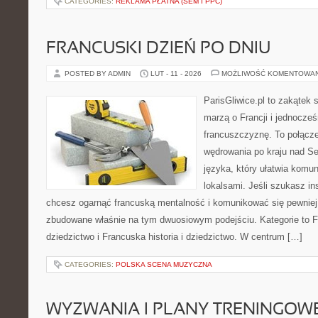
CATEGORIES:
REKLAMA PŁATNA (SEM I PPC)
FRANCUSKI DZIEŃ PO DNIU
POSTED BY ADMIN
LUT - 11 - 2026
MOŻLIWOŚĆ KOMENTOWA
ParisGliwice.pl to zakątek 
marzą o Francji i jednocześ
francuszczyznę. To połącz
wędrowania po kraju nad 
języka, który ułatwia komu
lokalsami. Jeśli szukasz ins
chcesz ogarnąć francuską mentalność i komunikować się pewniej, 
zbudowane właśnie na tym dwuosiowym podejściu. Kategorie to Fr
dziedzictwo i Francuska historia i dziedzictwo. W centrum […]
CATEGORIES:
POLSKA SCENA MUZYCZNA
WYZWANIA I PLANY TRENINGOW