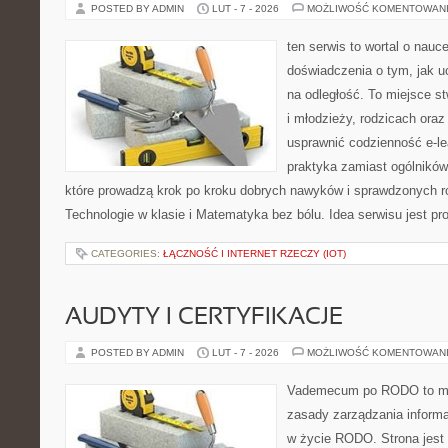
POSTED BY ADMIN
LUT - 7 - 2026
MOŻLIWOŚĆ KOMENTOWAN
ten serwis to wortal o nauc
doświadczenia o tym, jak u
na odległość. To miejsce s
i młodzieży, rodzicach ora
usprawnić codzienność e-lea
praktyka zamiast ogólników,
które prowadzą krok po kroku dobrych nawyków i sprawdzonych ro
Technologie w klasie i Matematyka bez bólu. Idea serwisu jest pr
CATEGORIES:
ŁĄCZNOŚĆ I INTERNET RZECZY (IOT)
AUDYTY I CERTYFIKACJE
POSTED BY ADMIN
LUT - 7 - 2026
MOŻLIWOŚĆ KOMENTOWAN
Vademecum po RODO to mie
zasady zarządzania inform
w życie RODO. Strona jest