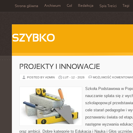
Archiwum
Gol
Redakcja
Tagi
Strona główna
Spis Treści
SZYBKO
PROJEKTY I INNOWACJE
POSTED BY ADMIN
LUT - 12 - 2026
MOŻLIWOŚĆ KOMENTOWA
Szkoła Podstawowa w Popow
nauczanie splata się z wy
szkolapopow.pl przedstawia
cele starań pedagogów i wy
poznawaniu świata od etap
następne wyzwania edukacy
oraz ambicji. Dobre kategorie to Edukacja i Nauka i Głos ucznió