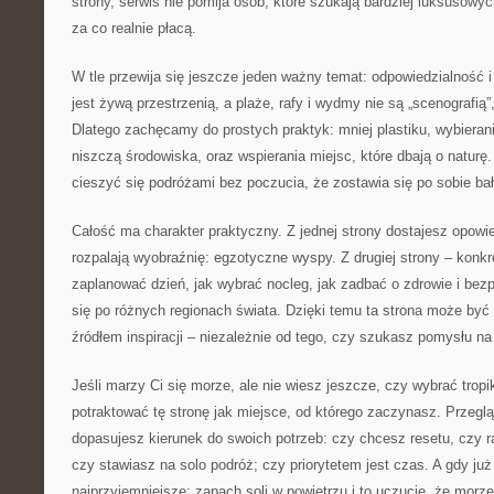
strony, serwis nie pomija osób, które szukają bardziej luksusowy
za co realnie płacą.
W tle przewija się jeszcze jeden ważny temat: odpowiedzialność
jest żywą przestrzenią, a plaże, rafy i wydmy nie są „scenografią”
Dlatego zachęcamy do prostych praktyk: mniej plastiku, wybierani
niszczą środowiska, oraz wspierania miejsc, które dbają o naturę
cieszyć się podróżami bez poczucia, że zostawia się po sobie ba
Całość ma charakter praktyczny. Z jednej strony dostajesz opowie
rozpalają wyobraźnię: egzotyczne wyspy. Z drugiej strony – konkr
zaplanować dzień, jak wybrać nocleg, jak zadbać o zdrowie i bez
się po różnych regionach świata. Dzięki temu ta strona może być 
źródłem inspiracji – niezależnie od tego, czy szukasz pomysłu na
Jeśli marzy Ci się morze, ale nie wiesz jeszcze, czy wybrać trop
potraktować tę stronę jak miejsce, od którego zaczynasz. Przegląd
dopasujesz kierunek do swoich potrzeb: czy chcesz resetu, czy r
czy stawiasz na solo podróż; czy priorytetem jest czas. A gdy ju
najprzyjemniejsze: zapach soli w powietrzu i to uczucie, że morze