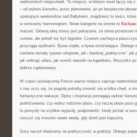
nadmorskich miejscówek. To miejsce, w którym reset łączy się 
– od wyboru kierunku, przez planowanie, aż po bezpieczne pływan
spokojnym weekendzie nad Bałtykiem, znajdziesz tu treści, któr
w sensowny harmonogram. Nowe kategorie na stronie to
Backpac
marzeń. Główną ideą strony jest pokazanie, że słona przestrzeń 
surowe, ale potrafi też być łagodne. Czasem zachwyca piaszczys
przyciąga wydmami. Bywa ciepłe, a bywa orzeźwiające. Dlatego w
zarówno tematy typowo urlopowe, jak i bardziej „praktyczne”: jak
jak uniknąć udaru, jak ocenić warunki na kąpielisku. Wszystko po
dobrze zaplanowany.
W części poświęconej Polsce ważne miejsce zajmuje nadmorskie k
z nas uczy się, że pogoda potrafią zmienić się w kilka chwil, a 
fantastyczne wakacje. Opisy i inspiracje pomagają wybrać kieru
podróżowania: czy wolisz rodzinne plaże, czy raczej plaże poza 
tu pomysły na szybkie wyjazdy, podpowiedzi, kiedy jechać w sezo
cieszyć się morzem nawet wtedy, gdy dzień jest kapryśny.
Duży nacisk kładziemy na praktyczność w podróży. Dlatego pojawia