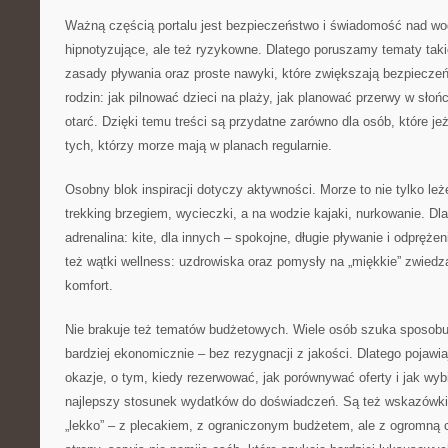
Ważną częścią portalu jest bezpieczeństwo i świadomość nad wod
hipnotyzujące, ale też ryzykowne. Dlatego poruszamy tematy taki
zasady pływania oraz proste nawyki, które zwiększają bezpiecze
rodzin: jak pilnować dzieci na plaży, jak planować przerwy w słoń
otarć. Dzięki temu treści są przydatne zarówno dla osób, które jeż
tych, którzy morze mają w planach regularnie.
Osobny blok inspiracji dotyczy aktywności. Morze to nie tylko leż
trekking brzegiem, wycieczki, a na wodzie kajaki, nurkowanie. Dl
adrenalina: kite, dla innych – spokojne, długie pływanie i odprężen
też wątki wellness: uzdrowiska oraz pomysły na „miękkie” zwiedza
komfort.
Nie brakuje też tematów budżetowych. Wiele osób szuka sposobu
bardziej ekonomicznie – bez rezygnacji z jakości. Dlatego pojawia
okazje, o tym, kiedy rezerwować, jak porównywać oferty i jak wybi
najlepszy stosunek wydatków do doświadczeń. Są też wskazówki
„lekko” – z plecakiem, z ograniczonym budżetem, ale z ogromną c