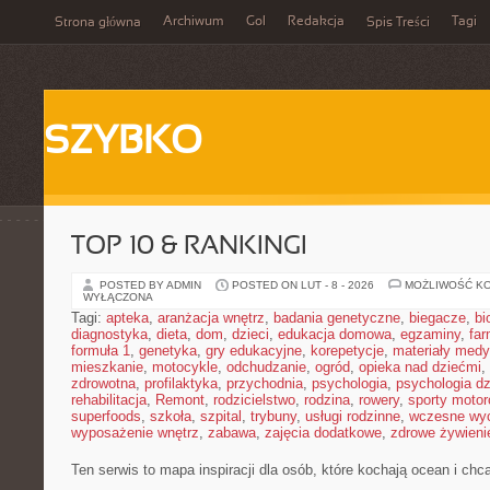
Archiwum
Gol
Redakcja
Tagi
Strona główna
Spis Treści
SZYBKO
TOP 10 & RANKINGI
POSTED BY ADMIN
POSTED ON LUT - 8 - 2026
MOŻLIWOŚĆ K
WYŁĄCZONA
Tagi:
apteka
,
aranżacja wnętrz
,
badania genetyczne
,
biegacze
,
bi
diagnostyka
,
dieta
,
dom
,
dzieci
,
edukacja domowa
,
egzaminy
,
far
formuła 1
,
genetyka
,
gry edukacyjne
,
korepetycje
,
materiały med
mieszkanie
,
motocykle
,
odchudzanie
,
ogród
,
opieka nad dziećmi
,
zdrowotna
,
profilaktyka
,
przychodnia
,
psychologia
,
psychologia dz
rehabilitacja
,
Remont
,
rodzicielstwo
,
rodzina
,
rowery
,
sporty moto
superfoods
,
szkoła
,
szpital
,
trybuny
,
usługi rodzinne
,
wczesne wy
wyposażenie wnętrz
,
zabawa
,
zajęcia dodatkowe
,
zdrowe żywieni
Ten serwis to mapa inspiracji dla osób, które kochają ocean i ch