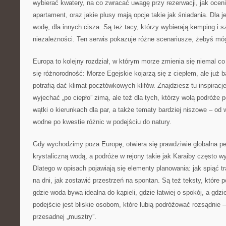
wybierać kwatery, na co zwracać uwagę przy rezerwacji, jak ocen
apartament, oraz jakie plusy mają opcje takie jak śniadania. Dla 
wodę, dla innych cisza. Są też tacy, którzy wybierają kemping i
niezależności. Ten serwis pokazuje różne scenariusze, żebyś mógł
Europa to kolejny rozdział, w którym morze zmienia się niemal co 
się różnorodność: Morze Egejskie kojarzą się z ciepłem, ale już b
potrafią dać klimat pocztówkowych klifów. Znajdziesz tu inspiracj
wyjechać „po ciepło” zimą, ale też dla tych, którzy wolą podróże
wątki o kierunkach dla par, a także tematy bardziej niszowe – od 
wodne po kwestie różnic w podejściu do natury.
Gdy wychodzimy poza Europę, otwiera się prawdziwie globalna pe
krystaliczną wodą, a podróże w rejony takie jak Karaiby często wy
Dlatego w opisach pojawiają się elementy planowania: jak spiąć tr
na dni, jak zostawić przestrzeń na spontan. Są też teksty, które 
gdzie woda bywa idealna do kąpieli, gdzie łatwiej o spokój, a gdzie
podejście jest bliskie osobom, które lubią podróżować rozsądnie 
przesadnej „musztry”.