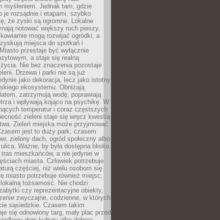
m myśleniem. Jednak tam, gdzie
je rozsądnie i etapami, szybko
ę, że zyski są ogromne. Lokalne
ynają notować większy ruch pieszy,
i kawiarnie mogą rozwijać ogródki, a
zyskują miejsca do spotkań i
Miasto przestaje być wyłącznie
zytowym, a staje się realną
 życia. Nie bez znaczenia pozostaje
eleni. Drzewa i parki nie są już
edynie jako dekoracja, lecz jako istotny
jskiego ekosystemu. Obniżają
latem, zatrzymują wodę, poprawiają
trza i wpływają kojąco na psychikę. W
nących temperatur i coraz częstszych
becność zieleni staje się wręcz kwestią
twa. Zieleń miejska może przyjmować
Czasem jest to duży park, czasem
wer, zielony dach, ogród społeczny albo
ulica. Ważne, by była dostępna blisko
tras mieszkańców, a nie jedynie w
ęściach miasta. Człowiek potrzebuje
aturą częściej, niż wielu osobom się
e miasto potrzebuje również miejsc,
 lokalną tożsamość. Nie chodzi
zabytki czy reprezentacyjne obiekty,
rzenie zwyczajne, codzienne, w których
cie sąsiedzkie. Czasem takim
je się odnowiony targ, mały plac przed
osiedlowy dom kultury albo dobrze