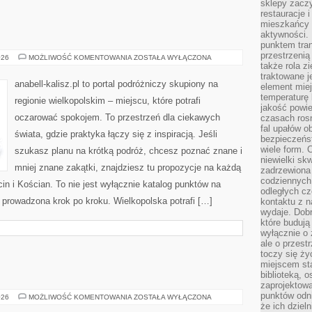
sklepy zacz
restauracje 
mieszkańcy 
aktywności. 
punktem tran
przestrzenią
LUBOŃ
026
MOŻLIWOŚĆ KOMENTOWANIA
ZOSTAŁA WYŁĄCZONA
także rola zi
traktowane j
anabell-kalisz.pl to portal podróżniczy skupiony na
element mie
temperaturę 
regionie wielkopolskim – miejscu, które potrafi
jakość powie
oczarować spokojem. To przestrzeń dla ciekawych
czasach ros
fal upałów o
świata, gdzie praktyka łączy się z inspiracją. Jeśli
bezpieczeńs
wiele form. 
szukasz planu na krótką podróż, chcesz poznać znane i
niewielki sk
mniej znane zakątki, znajdziesz tu propozycje na każdą
zadrzewiona 
codziennych 
in i Kościan. To nie jest wyłącznie katalog punktów na
odległych cz
 prowadzona krok po kroku. Wielkopolska potrafi […]
kontaktu z n
wydaje. Dobr
które budują
wyłącznie o 
ale o przest
toczy się ży
miejscem sta
biblioteką, 
zaprojektow
punktów odni
ARYTMETYKA
026
MOŻLIWOŚĆ KOMENTOWANIA
ZOSTAŁA WYŁĄCZONA
że ich dziel