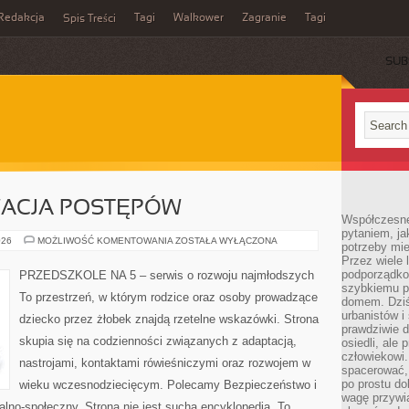
Redakcja
Tagi
Walkower
Zagranie
Tagi
Spis Treści
SUB
WACJA POSTĘPÓW
Współczesne 
pytaniem, ja
OCENA
026
MOŻLIWOŚĆ KOMENTOWANIA
ZOSTAŁA WYŁĄCZONA
potrzeby mie
I
Przez wiele 
OBSERWACJA
POSTĘPÓW
podporządko
PRZEDSZKOLE NA 5 – serwis o rozwoju najmłodszych
szybkiemu p
To przestrzeń, w którym rodzice oraz osoby prowadzące
domem. Dziś
urbanistów 
dziecko przez żłobek znajdą rzetelne wskazówki. Strona
prawdziwie d
skupia się na codzienności związanych z adaptacją,
osiedli, ale
człowiekowi
nastrojami, kontaktami rówieśniczymi oraz rozwojem w
spacerować,
po prostu do
wieku wczesnodziecięcym. Polecamy Bezpieczeństwo i
wagę przywią
lno-społeczny. Strona nie jest suchą encyklopedią. To