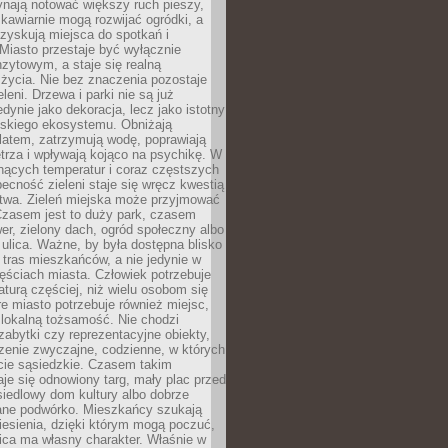
ynają notować większy ruch pieszy,
i kawiarnie mogą rozwijać ogródki, a
zyskują miejsca do spotkań i
Miasto przestaje być wyłącznie
zytowym, a staje się realną
 życia. Nie bez znaczenia pozostaje
eleni. Drzewa i parki nie są już
edynie jako dekoracja, lecz jako istotny
jskiego ekosystemu. Obniżają
latem, zatrzymują wodę, poprawiają
trza i wpływają kojąco na psychikę. W
nących temperatur i coraz częstszych
becność zieleni staje się wręcz kwestią
twa. Zieleń miejska może przyjmować
Czasem jest to duży park, czasem
wer, zielony dach, ogród społeczny albo
ulica. Ważne, by była dostępna blisko
tras mieszkańców, a nie jedynie w
ęściach miasta. Człowiek potrzebuje
aturą częściej, niż wielu osobom się
e miasto potrzebuje również miejsc,
 lokalną tożsamość. Nie chodzi
zabytki czy reprezentacyjne obiekty,
rzenie zwyczajne, codzienne, w których
cie sąsiedzkie. Czasem takim
je się odnowiony targ, mały plac przed
osiedlowy dom kultury albo dobrze
ane podwórko. Mieszkańcy szukają
esienia, dzięki którym mogą poczuć,
nica ma własny charakter. Właśnie w