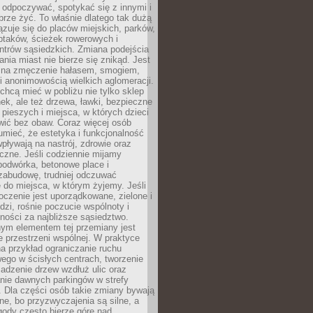
 odpoczywać, spotykać się z innymi i
brze żyć. To właśnie dlatego tak dużą
zuje się do placów miejskich, parków,
ptaków, ścieżek rowerowych i
ntrów sąsiedzkich. Zmiana podejścia
ania miast nie bierze się znikąd. Jest
 na zmęczenie hałasem, smogiem,
 anonimowością wielkich aglomeracji.
hcą mieć w pobliżu nie tylko sklep
ek, ale też drzewa, ławki, bezpieczne
a pieszych i miejsca, w których dzieci
wić bez obaw. Coraz więcej osób
mieć, że estetyka i funkcjonalność
wpływają na nastrój, zdrowie oraz
eczne. Jeśli codziennie mijamy
podwórka, betonowe place i
zabudowę, trudniej odczuwać
 do miejsca, w którym żyjemy. Jeśli
oczenie jest uporządkowane, zielone i
udzi, rośnie poczucie wspólnoty i
ności za najbliższe sąsiedztwo.
ym elementem tej przemiany jest
 przestrzeni wspólnej. W praktyce
a przykład ograniczanie ruchu
go w ścisłych centrach, tworzenie
adzenie drzew wzdłuż ulic oraz
nie dawnych parkingów w strefy
 Dla części osób takie zmiany bywają
ne, bo przyzwyczajenia są silne, a
ody często bierze górę nad