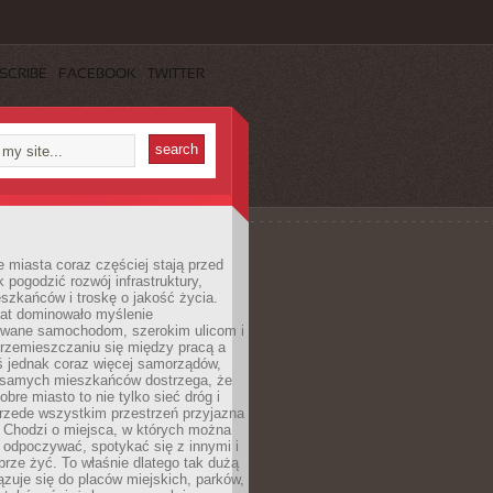
SCRIBE
FACEBOOK
TWITTER
miasta coraz częściej stają przed
k pogodzić rozwój infrastruktury,
szkańców i troskę o jakość życia.
lat dominowało myślenie
wane samochodom, szerokim ulicom i
rzemieszczaniu się między pracą a
 jednak coraz więcej samorządów,
i samych mieszkańców dostrzega, że
obre miasto to nie tylko sieć dróg i
 przede wszystkim przestrzeń przyjazna
. Chodzi o miejsca, w których można
 odpoczywać, spotykać się z innymi i
brze żyć. To właśnie dlatego tak dużą
zuje się do placów miejskich, parków,