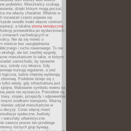
ane podwórko. Mieszkańcy szukają
esienia, dzięki którym mogą poczuć,
nica ma własny charakter. Właśnie w
ch rozważań często pojawia się
 każde osiedle miało własne centrum
inspiracji, a lokalna
strona tematyczna
 funkcję przewodnika po wydarzeniach,
h i zmianach zachodzących w
okolicy. Nie da się mówić o
 mieście bez uwzględnienia
ublicznego i ruchu rowerowego. To nie
a ekologii, ale też zwykłej wygody.
jazne mieszkańcom to takie, w którym
posiadać samochodu, by sprawnie
racy, szkoły czy lekarza. Gdy
ramwaje kursują regularnie, a sieć
 logiczna, ludzie chętniej wybierają
zbiorową. Podobnie dzieje się z
 tylko wtedy, gdy infrastruktura jest
i spójna. Malowanie symbolu roweru na
ię pasie nie wystarcza. Potrzebne są
trasy, stojaki, przejazdy i odpowiednie
 innymi środkami transportu. Ważną
a również udział mieszkańców w
 decyzji. Coraz więcej miast
onsultacje społeczne, budżety
 i warsztaty urbanistyczne.
nie zawsze proces ten przebiega
 interesy różnych grup bywają