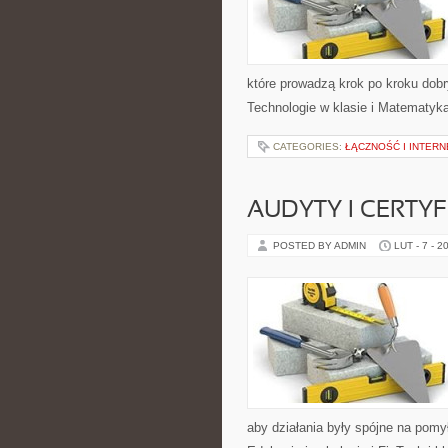
które prowadzą krok po kroku dob
Technologie w klasie i Matematyka
CATEGORIES:
ŁĄCZNOŚĆ I INTERNE
AUDYTY I CERTYF
POSTED BY ADMIN
LUT - 7 - 2
aby działania były spójne na pomy