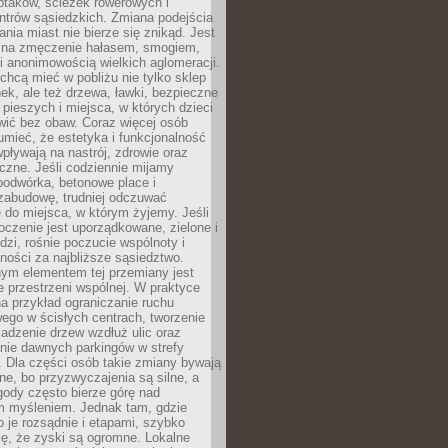
ptaków, ścieżek rowerowych i
ntrów sąsiedzkich. Zmiana podejścia
ania miast nie bierze się znikąd. Jest
 na zmęczenie hałasem, smogiem,
 anonimowością wielkich aglomeracji.
hcą mieć w pobliżu nie tylko sklep
ek, ale też drzewa, ławki, bezpieczne
a pieszych i miejsca, w których dzieci
wić bez obaw. Coraz więcej osób
mieć, że estetyka i funkcjonalność
wpływają na nastrój, zdrowie oraz
eczne. Jeśli codziennie mijamy
podwórka, betonowe place i
zabudowę, trudniej odczuwać
 do miejsca, w którym żyjemy. Jeśli
oczenie jest uporządkowane, zielone i
udzi, rośnie poczucie wspólnoty i
ności za najbliższe sąsiedztwo.
ym elementem tej przemiany jest
 przestrzeni wspólnej. W praktyce
a przykład ograniczanie ruchu
go w ścisłych centrach, tworzenie
adzenie drzew wzdłuż ulic oraz
nie dawnych parkingów w strefy
 Dla części osób takie zmiany bywają
ne, bo przyzwyczajenia są silne, a
ody często bierze górę nad
m myśleniem. Jednak tam, gdzie
je rozsądnie i etapami, szybko
ę, że zyski są ogromne. Lokalne