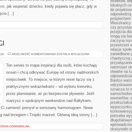
skwerów, de
lokalnych ce
ym, jak wspierać dziecko, kiedy pojawia się płacz, gdy w
do projektow
ęcia […]
odpowiedzią
pośpiechem i
Mieszkańcy c
czy przystan
przejścia dl
mogą się ba
zaczyna rozu
GI
przestrzeni 
relacje społ
zaniedbane 
TOP
026
MOŻLIWOŚĆ KOMENTOWANIA
ZOSTAŁA WYŁĄCZONA
10
chaotyczną 
&
przywiązanie
RANKINGI
Ten serwis to mapa inspiracji dla osób, które kochają
natomiast ot
otwarte na l
ocean i chcą odkrywać Europę od strony nadmorskich
odpowiedzial
miejscówek. To miejsce, w którym reset łączy się z
Bardzo ważn
odzyskiwanie
praktycznymi wskazówkami – od wyboru kierunku,
oznacza to n
przez planowanie, aż po bezpieczne pływanie. Jeśli
samochodowe
woonerfów, s
marzysz o spokojnym weekendzie nad Bałtykiem,
przekształca
wypoczynku.
ogą Ci zamienić pomysł w sensowny harmonogram. Nowe
kontrowersyj
ng nad brzegiem i Tropiki marzeń. Główną ideą strony […]
potrzeba wyg
długofalowy
wprowadzono 
NERGIA ODNAWIALNA
okazywało si