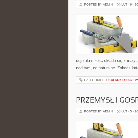
POSTED BY ADMIN
LUT - 6 - 2
dojrzała miłość składa się z małyc
nad tym, co naturalne. Zobacz kat
CATEGORIES:
OKULARY I SOCZEW
PRZEMYSŁ I GO
POSTED BY ADMIN
LUT - 5 - 2