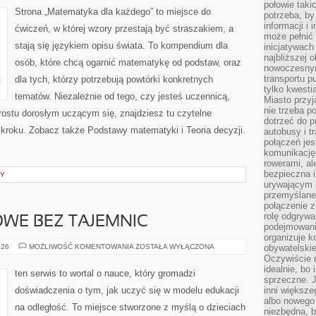
połowie taki
Strona „Matematyka dla każdego” to miejsce do
potrzeba, by
informacji i 
ćwiczeń, w której wzory przestają być straszakiem, a
może pełnić
stają się językiem opisu świata. To kompendium dla
inicjatywac
najbliższej 
osób, które chcą ogarnić matematykę od podstaw, oraz
nowoczesnym
transportu p
dla tych, którzy potrzebują powtórki konkretnych
tylko kwesti
tematów. Niezależnie od tego, czy jesteś uczennicą,
Miasto przy
nie trzeba 
rostu dorosłym uczącym się, znajdziesz tu czytelne
dotrzeć do p
 kroku. Zobacz także Podstawy matematyki i Teoria decyzji.
autobusy i t
połączeń jest
komunikację 
rowerami, ale
bezpieczna 
NY
urywającym s
przemyślane 
połączenie z
rolę odgryw
WE BEZ TAJEMNIC
podejmowaniu
organizuje k
PRAWO
026
MOŻLIWOŚĆ KOMENTOWANIA
ZOSTAŁA WYŁĄCZONA
obywatelskie
OŚWIATOWE
Oczywiście 
BEZ
idealnie, bo
TAJEMNIC
ten serwis to wortal o nauce, który gromadzi
sprzeczne. J
doświadczenia o tym, jak uczyć się w modelu edukacji
inni większe
albo nowego
na odległość. To miejsce stworzone z myślą o dzieciach
niezbędna, 