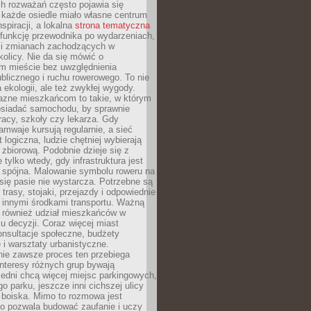
ch rozważań często pojawia się
 każde osiedle miało własne centrum
inspiracji, a lokalna
strona tematyczna
 funkcję przewodnika po wydarzeniach,
h i zmianach zachodzących w
okolicy. Nie da się mówić o
 mieście bez uwzględnienia
ublicznego i ruchu rowerowego. To nie
a ekologii, ale też zwykłej wygody.
jazne mieszkańcom to takie, w którym
posiadać samochodu, by sprawnie
racy, szkoły czy lekarza. Gdy
ramwaje kursują regularnie, a sieć
 logiczna, ludzie chętniej wybierają
zbiorową. Podobnie dzieje się z
 tylko wtedy, gdy infrastruktura jest
i spójna. Malowanie symbolu roweru na
ię pasie nie wystarcza. Potrzebne są
trasy, stojaki, przejazdy i odpowiednie
 innymi środkami transportu. Ważną
a również udział mieszkańców w
 decyzji. Coraz więcej miast
onsultacje społeczne, budżety
 i warsztaty urbanistyczne.
nie zawsze proces ten przebiega
 interesy różnych grup bywają
edni chcą więcej miejsc parkingowych,
go parku, jeszcze inni cichszej ulicy
 boiska. Mimo to rozmowa jest
bo pozwala budować zaufanie i uczy