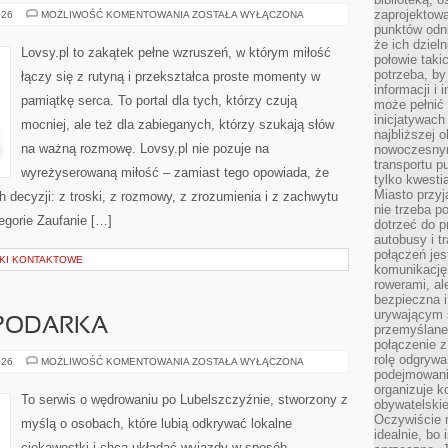
zaprojektow
LĘK
026
MOŻLIWOŚĆ KOMENTOWANIA
ZOSTAŁA WYŁĄCZONA
I
punktów odni
NIEPOKÓJ
że ich dziel
Lovsy.pl to zakątek pełne wzruszeń, w którym miłość
połowie taki
potrzeba, by
łączy się z rutyną i przekształca proste momenty w
informacji i 
pamiątkę serca. To portal dla tych, którzy czują
może pełnić
inicjatywac
mocniej, ale też dla zabieganych, którzy szukają słów
najbliższej 
na ważną rozmowę. Lovsy.pl nie pozuje na
nowoczesnym
transportu p
wyreżyserowaną miłość – zamiast tego opowiada, że
tylko kwesti
Miasto przy
h decyzji: z troski, z rozmowy, z zrozumienia i z zachwytu
nie trzeba 
egorie Zaufanie […]
dotrzeć do p
autobusy i t
połączeń jest
KI KONTAKTOWE
komunikację 
rowerami, ale
bezpieczna 
urywającym s
SPODARKA
przemyślane 
połączenie z
rolę odgryw
PRZEMYSŁ
026
MOŻLIWOŚĆ KOMENTOWANIA
ZOSTAŁA WYŁĄCZONA
I
podejmowaniu
GOSPODARKA
organizuje k
To serwis o wędrowaniu po Lubelszczyźnie, stworzony z
obywatelskie
Oczywiście 
myślą o osobach, które lubią odkrywać lokalne
idealnie, bo
ciekawostki i chcą układać wyjazdy w sposób