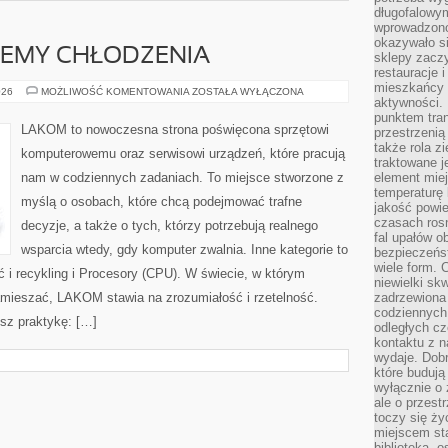
długofalowy
wprowadzono 
okazywało si
TEMY CHŁODZENIA
sklepy zacz
restauracje 
mieszkańcy 
OBUDOWY
026
MOŻLIWOŚĆ KOMENTOWANIA
ZOSTAŁA WYŁĄCZONA
aktywności. 
I
SYSTEMY
punktem tran
CHŁODZENIA
LAKOM to nowoczesna strona poświęcona sprzętowi
przestrzenią
także rola zi
komputerowemu oraz serwisowi urządzeń, które pracują
traktowane j
nam w codziennych zadaniach. To miejsce stworzone z
element mie
temperaturę 
myślą o osobach, które chcą podejmować trafne
jakość powie
czasach ros
decyzje, a także o tych, którzy potrzebują realnego
fal upałów o
wsparcia wtedy, gdy komputer zwalnia. Inne kategorie to
bezpieczeńs
wiele form. 
 i recykling i Procesory (CPU). W świecie, w którym
niewielki sk
zamieszać, LAKOM stawia na zrozumiałość i rzetelność.
zadrzewiona 
codziennych 
sz praktykę: […]
odległych cz
kontaktu z n
wydaje. Dobr
które budują
wyłącznie o 
ale o przest
toczy się ży
miejscem sta
biblioteką, 