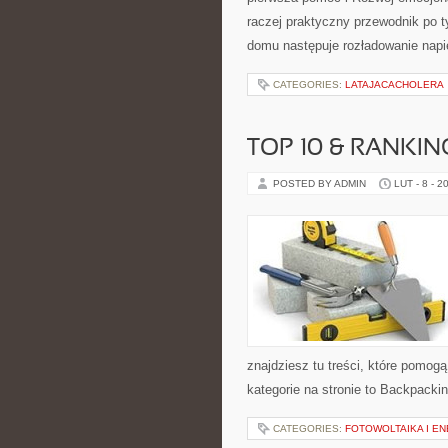
raczej praktyczny przewodnik po t
domu następuje rozładowanie napi
CATEGORIES:
LATAJACACHOLERA
TOP 10 & RANKIN
POSTED BY ADMIN
LUT - 8 - 2
znajdziesz tu treści, które pom
kategorie na stronie to Backpacki
CATEGORIES:
FOTOWOLTAIKA I E