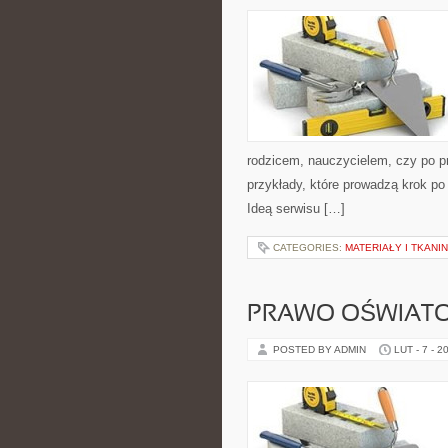
rodzicem, nauczycielem, czy po p
przykłady, które prowadzą krok po
Ideą serwisu […]
CATEGORIES:
MATERIAŁY I TKANI
PRAWO OŚWIATO
POSTED BY ADMIN
LUT - 7 - 2