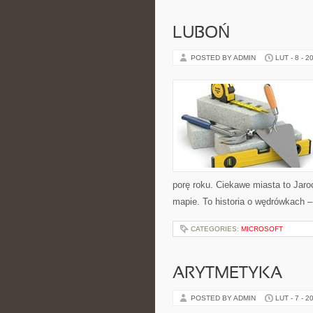
LUBOŃ
POSTED BY ADMIN
LUT - 8 - 2
porę roku. Ciekawe miasta to Jaroc
mapie. To historia o wędrówkach –
CATEGORIES:
MICROSOFT
ARYTMETYKA
POSTED BY ADMIN
LUT - 7 - 2