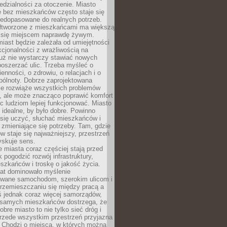
dzialności za otoczenie. Miasto
e bez mieszkańców często staje się
iedopasowane do realnych potrzeb.
łtworzone z mieszkańcami ma większą
 się miejscem naprawdę żywym.
iast będzie zależała od umiejętności
kcjonalności z wrażliwością na
Już nie wystarczy stawiać nowych
oszerzać ulic. Trzeba myśleć o
enności, o zdrowiu, o relacjach i o
pólnoty. Dobrze zaprojektowana
nie rozwiąże wszystkich problemów
, ale może znacząco poprawić komfort
c ludziom lepiej funkcjonować. Miasto
 idealne, by było dobre. Powinno
 się uczyć, słuchać mieszkańców i
zmieniające się potrzeby. Tam, gdzie
w staje się najważniejszy, przestrzeń
yskuje sens.
miasta coraz częściej stają przed
k pogodzić rozwój infrastruktury,
szkańców i troskę o jakość życia.
lat dominowało myślenie
wane samochodom, szerokim ulicom i
rzemieszczaniu się między pracą a
 jednak coraz więcej samorządów,
i samych mieszkańców dostrzega, że
obre miasto to nie tylko sieć dróg i
 przede wszystkim przestrzeń przyjazna
. Chodzi o miejsca, w których można