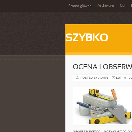
Archiwum
Gol
Strona główna
SZYBKO
OCENA I OBSER
POSTED BY ADMIN
LUT - 9 - 2
pierwsza pomoc i Rozwój emocjona