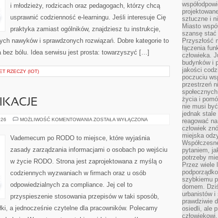
współodpowie
i młodzieży, rodzicach oraz pedagogach, którzy chcą
projektowan
usprawnić codzienność e-learningu. Jeśli interesuje Cię
sztuczne i n
Miasto wspó
praktyka zamiast ogólników, znajdziesz tu instrukcje,
szansę stać
rych nawyków i sprawdzonych rozwiązań. Dobre kategorie to
Przyszłość m
łączenia fun
 bez bólu. Idea serwisu jest prosta: towarzyszyć […]
człowieka. 
budynków i p
jakości codzi
T RZECZY (IOT)
poczuciu ws
przestrzeń 
społecznych
życia i pomó
IKACJE
nie musi być
jednak stale
AUDYTY
026
MOŻLIWOŚĆ KOMENTOWANIA
ZOSTAŁA WYŁĄCZONA
reagować na 
I
człowiek znó
CERTYFIKACJE
miejska odz
Vademecum po RODO to miejsce, które wyjaśnia
Współczesne 
zasady zarządzania informacjami o osobach po wejściu
pytaniem, ja
potrzeby mie
w życie RODO. Strona jest zaprojektowana z myślą o
Przez wiele 
podporządko
codziennych wyzwaniach w firmach oraz u osób
szybkiemu p
odpowiedzialnych za compliance. Jej cel to
domem. Dziś
urbanistów 
przyspieszenie stosowania przepisów w taki sposób,
prawdziwie d
łki, a jednocześnie czytelne dla pracowników. Polecamy
osiedli, ale
człowiekowi