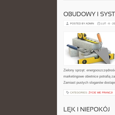
OBUDOWY I SYS
POSTED BY ADMIN
LUT - 6 - 2
Zielony sprzęt: energooszczędność
marketingowe obietnice potrafią 
Zamiast pustych sloganów dostaje
CATEGORIES:
ŻYCIE WE FRANCJI
LĘK I NIEPOKÓJ