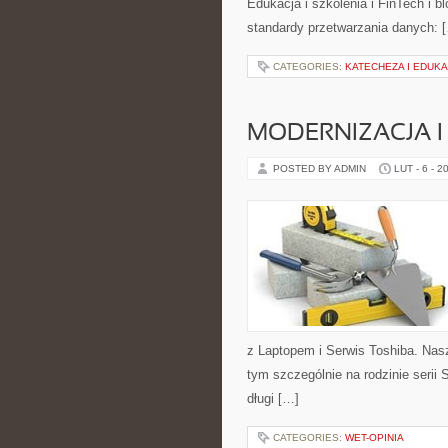
Edukacja i szkolenia i FinTech i 
standardy przetwarzania danych: 
CATEGORIES:
KATECHEZA I EDUKA
MODERNIZACJA I
POSTED BY ADMIN
LUT - 6 - 2
z Laptopem i Serwis Toshiba. Nasz
tym szczególnie na rodzinie serii 
długi […]
CATEGORIES:
WET-OPINIA