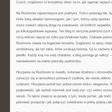
Czech, znajdziesz tu kompletny obraz na to, jak ogarnąć wyjazd 
Na Rushmore najważniejsze jest praktyka. Treści powstają tak,
które lubią układać harmonogram, jak i tym, którzy wolą spontan.
może znaleźć własną drogę na zwiedzanie: od krótkich wypadów, 
po kilkutygodniowe wyprawy. Ten blog to skrzynia podróżniczych n
chcą widzieć więcej niż tylko pocztówkowe kadry. Ciekawe państ
Rushmore stawia na bogactwo tematów. Znajdziesz tu opisy miej
architekturą, ale też takie, które urzekają historią. Są tu zarówno 
perełki. Każdy kraj ma swój charakter, a blog pomaga go odkryć 
nastawieniem na realne potrzeby podróżnika.
Hiszpania na Rushmore to światło, kolorowe dzielnice i różnorodn
zanurzyć się w atmosferze portowych zaułków, ale równie dobrze
szlakach. Hiszpania potrafi być jednocześnie dzika i elegancka. 
podpowiedzi, jak wybrać kierunek pod swój styl: czy wolisz muze
wioski. To także miejsce na porady o tym, kiedy jechać, jak trafi
planować przejazdy i jak połączyć zwiedzanie w jedną spójną cał