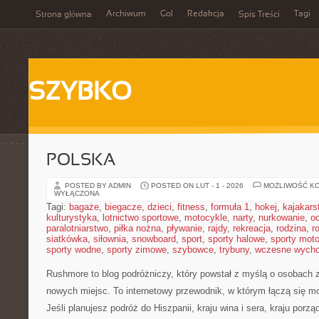
Archiwum
Gol
Redakcja
Tagi
Strona główna
Spis Treści
SZYBKO
POLSKA
POSTED BY ADMIN
POSTED ON LUT - 1 - 2026
MOŻLIWOŚĆ K
WYŁĄCZONA
Tagi:
bagaże
,
biegacze
,
dzieci
,
fitness
,
formuła 1
,
hokej
,
kajakars
kulturystyka
,
lotnictwo sportowe
,
motocykle
,
narty
,
nurkowanie
,
o
paralotniarstwo
,
piłka nożna
,
pływanie
,
rajdy
,
rekreacja
,
rodzina
,
r
siatkówka
,
siłownia
,
snowboard
,
sport
,
sporty halowe
,
sporty mot
sporty wodne
,
sporty zimowe
,
szybowce
,
trybuny
,
wczesne wych
Rushmore to blog podróżniczy, który powstał z myślą o osobach
nowych miejsc. To internetowy przewodnik, w którym łączą się m
Jeśli planujesz podróż do Hiszpanii, kraju wina i sera, kraju porzą