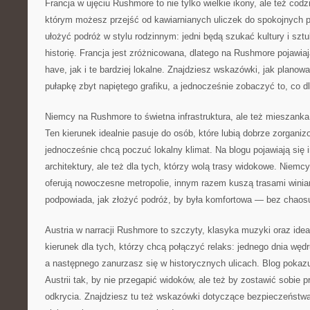
Francja w ujęciu Rushmore to nie tylko wielkie ikony, ale też codz
którym możesz przejść od kawiarnianych uliczek do spokojnych p
ułożyć podróż w stylu rodzinnym: jedni będą szukać kultury i sztuk
historię. Francja jest zróżnicowana, dlatego na Rushmore pojawia
have, jak i te bardziej lokalne. Znajdziesz wskazówki, jak planow
pułapkę zbyt napiętego grafiku, a jednocześnie zobaczyć to, co dla
Niemcy na Rushmore to świetna infrastruktura, ale też mieszanka 
Ten kierunek idealnie pasuje do osób, które lubią dobrze zorganiz
jednocześnie chcą poczuć lokalny klimat. Na blogu pojawiają się i
architektury, ale też dla tych, którzy wolą trasy widokowe. Niemc
oferują nowoczesne metropolie, innym razem kuszą trasami wini
podpowiada, jak złożyć podróż, by była komfortowa — bez chaosu
Austria w narracji Rushmore to szczyty, klasyka muzyki oraz ide
kierunek dla tych, którzy chcą połączyć relaks: jednego dnia wędr
a następnego zanurzasz się w historycznych ulicach. Blog pokaz
Austrii tak, by nie przegapić widoków, ale też by zostawić sobie 
odkrycia. Znajdziesz tu też wskazówki dotyczące bezpieczeństwa