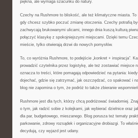
piękna, ale wymaga szacunku do natury.
Czechy na Rushmore to bliskość, ale też klimatyczne miasta. To id
gdy chcesz szybko poczuć zmianę otoczenia. Czechy potrafią by
zachwycają brukowanymi ulicami, innego dnia kuszą kulturą piwn
połączyć klasykę z spokojniejszymi miejscami. Dzięki temu Czec
mieście, tylko otwierają drzwi do nowych pomysłów.
To, co wyróżnia Rushmore, to podejście „konkret + inspiracja”. 
prowadzić czytelnika przez logistykę, ale też zostawiać miejsce
oznacza to treści, które pomagają odpowiedzieć na pytania: kiedy
dojechać, gdzie się zatrzymać, jak oszczędzać, co spakować i 
blog nie zapomina o tym, że podróż to także zbieranie wspomnień
Rushmore jest dla tych, którzy chcą podróżować świadomiej. Znajd
o tym, jak radzić sobie z kolejkami, jak wybierać dzielnice oraz j
dla par, budgetowego, mieszanego. Blog porusza też tematy prakt
parkowanie, zdrowy rozsądek i organizacyjne drobiazgi. To właśni
decydują, czy wyjazd jest udany.