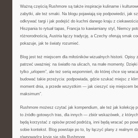
Ważną częścią Rushmore są także inspiracje kulinarne i kulturowe
zabytki, ale też smaki. Na blogu pojawiają się podpowiedzi, jak s
odkrywać targi i jak podejść do kuchni danego kraju z ciekawością, 
Hiszpania to rytuał tapas, Francja to kawiarniany styl, Niemcy po
różnorodnością, Austria łączy tradycję, a Czechy oferują smak c
pokazuje, jak te światy rozumieć.
Blog jest też miejscem dla miłośników wizualnych historii. Opisy 
patrzeć uważniej: na światło na ulicach, na małe momenty. Dzięki
tylko „urlopem”, ale też serią wspomnień, do której chce się wr
budować takie przeżycia: podpowiada, gdzie szukać miejsc z klim
moment dnia, a przede wszystkim — jak cieszyć się miejscem bez
maksimum”.
Rushmore możesz czytać jak kompendium, ale też jak kolekcję p
to źródło gotowych tras, dla innych — zbiór wskazówek, z których
będą korzystać z opisów przed podróżą, inni będą wracać po pow
sobie kontekst. Blog powstaje po to, by łączyć plany z realnym dz
równowadze kryje się siła Rushmore.