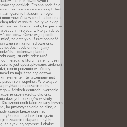
ptaków, ścieżek rowerowych i
ntrów sąsiedzkich. Zmiana podejścia
ania miast nie bierze się znikąd. Jest
 na zmęczenie hałasem, smogiem,
 anonimowością wielkich aglomeracji.
hcą mieć w pobliżu nie tylko sklep
ek, ale też drzewa, ławki, bezpieczne
a pieszych i miejsca, w których dzieci
wić bez obaw. Coraz więcej osób
mieć, że estetyka i funkcjonalność
wpływają na nastrój, zdrowie oraz
eczne. Jeśli codziennie mijamy
podwórka, betonowe place i
zabudowę, trudniej odczuwać
 do miejsca, w którym żyjemy. Jeśli
oczenie jest uporządkowane, zielone i
udzi, rośnie poczucie wspólnoty i
ności za najbliższe sąsiedztwo.
ym elementem tej przemiany jest
 przestrzeni wspólnej. W praktyce
a przykład ograniczanie ruchu
go w ścisłych centrach, tworzenie
adzenie drzew wzdłuż ulic oraz
nie dawnych parkingów w strefy
 Dla części osób takie zmiany bywają
ne, bo przyzwyczajenia są silne, a
ody często bierze górę nad
m myśleniem. Jednak tam, gdzie
je rozsądnie i etapami, szybko
ę, że zyski są ogromne. Lokalne