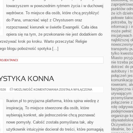
zaprojektow
towarzyszem w powszednim rytmem życia i w duchowej
punktów odni
wędrówce. To miejsce dla osób, które chcą przybliżyć
że ich dziel
połowie taki
do Pana, umacniać więź z Chrystusem oraz
potrzeba, by
informacji i 
rozpoznawać kierunek w świetle Ewangelii. Cała idea
może pełnić
opiera się na tym, że przekonanie nie jest dodatkiem do
inicjatywac
najbliższej 
przeżywać krok po kroku. Warto przeczytać Religie
nowoczesnym
 tego blogu pobożność spotyka […]
transportu p
tylko kwesti
Miasto przy
ROJEKTANCI
nie trzeba 
dotrzeć do p
autobusy i t
połączeń jest
RYSTYKA KONNA
komunikację 
rowerami, ale
bezpieczna 
REKREACJA
 2026
MOŻLIWOŚĆ KOMENTOWANIA
ZOSTAŁA WYŁĄCZONA
I
urywającym s
TURYSTYKA
przemyślane 
KONNA
Ikarion.pl to przyjazna platforma, która spina wiedzę z
połączenie z
rolę odgryw
inspiracją. To miejsce stworzone dla osób, które
podejmowaniu
wybierają konkret, ale jednocześnie chcą poznawać
organizuje k
obywatelskie
nowe pomysły. Całość została pomyślana tak, aby
Oczywiście 
idealnie, bo
użytkownik intuicyjnie docierał do treści, które pomagają