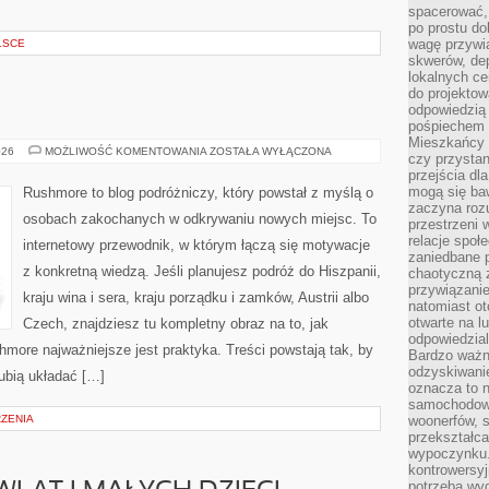
spacerować,
po prostu do
wagę przywią
LSCE
skwerów, de
lokalnych ce
do projektow
odpowiedzią
pośpiechem i
Mieszkańcy c
POLSKA
026
MOŻLIWOŚĆ KOMENTOWANIA
ZOSTAŁA WYŁĄCZONA
czy przystan
przejścia dl
mogą się ba
Rushmore to blog podróżniczy, który powstał z myślą o
zaczyna rozu
osobach zakochanych w odkrywaniu nowych miejsc. To
przestrzeni 
relacje społ
internetowy przewodnik, w którym łączą się motywacje
zaniedbane 
z konkretną wiedzą. Jeśli planujesz podróż do Hiszpanii,
chaotyczną 
przywiązanie
kraju wina i sera, kraju porządku i zamków, Austrii albo
natomiast ot
otwarte na l
Czech, znajdziesz tu kompletny obraz na to, jak
odpowiedzial
more najważniejsze jest praktyka. Treści powstają tak, by
Bardzo ważn
odzyskiwanie
ubią układać […]
oznacza to n
samochodowe
RZENIA
woonerfów, s
przekształca
wypoczynku.
kontrowersyj
potrzeba wyg