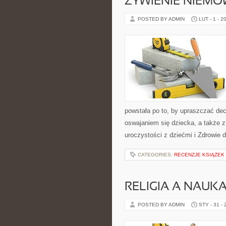
ŻYWIENIE NIEMO
POSTED BY ADMIN
LUT - 1 - 2
powstała po to, by upraszczać de
oswajaniem się dziecka, a także z
uroczystości z dziećmi i Zdrowie d
CATEGORIES:
RECENZJE KSIĄŻEK
RELIGIA A NAUK
POSTED BY ADMIN
STY - 31 -