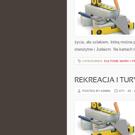
życia, ale szlakiem, którą można 
starożytne i Judaizm. Na kartach
CATEGORIES:
KULTOWE MARKI I P
REKREACJA I TU
POSTED BY ADMIN
STY - 30 -