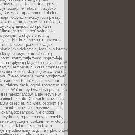
m myśleniem. Jednak tam, gdzie
je rozsądnie i etapami, szybko
ę, że zyski są ogromne. Lokalne
ynają notować większy ruch pieszy,
i kawiarnie mogą rozwijać ogródki, a
zyskują miejsca do spotkań i
Miasto przestaje być wyłącznie
zytowym, a staje się realną
 życia. Nie bez znaczenia pozostaje
eleni. Drzewa i parki nie są już
edynie jako dekoracja, lecz jako istotny
jskiego ekosystemu. Obniżają
latem, zatrzymują wodę, poprawiają
trza i wpływają kojąco na psychikę. W
nących temperatur i coraz częstszych
becność zieleni staje się wręcz kwestią
twa. Zieleń miejska może przyjmować
Czasem jest to duży park, czasem
wer, zielony dach, ogród społeczny albo
ulica. Ważne, by była dostępna blisko
tras mieszkańców, a nie jedynie w
ęściach miasta. Człowiek potrzebuje
aturą częściej, niż wielu osobom się
e miasto potrzebuje również miejsc,
 lokalną tożsamość. Nie chodzi
zabytki czy reprezentacyjne obiekty,
rzenie zwyczajne, codzienne, w których
cie sąsiedzkie. Czasem takim
je się odnowiony targ, mały plac przed
osiedlowy dom kultury albo dobrze