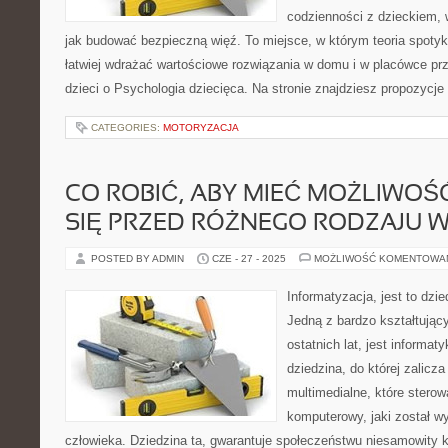
codzienności z dzieckiem, 
jak budować bezpieczną więź. To miejsce, w którym teoria spoty
łatwiej wdrażać wartościowe rozwiązania w domu i w placówce pr
dzieci o Psychologia dziecięca. Na stronie znajdziesz propozycje
CATEGORIES:
MOTORYZACJA
CO ROBIĆ, ABY MIEĆ MOŻLIWO
SIĘ PRZED RÓŻNEGO RODZAJU W
POSTED BY ADMIN
CZE - 27 - 2025
MOŻLIWOŚĆ KOMENTOWA
Informatyzacja, jest to dzi
Jedną z bardzo kształtując
ostatnich lat, jest informa
dziedzina, do której zalicz
multimedialne, które stero
komputerowy, jaki został 
człowieka. Dziedzina ta, gwarantuje społeczeństwu niesamowity 