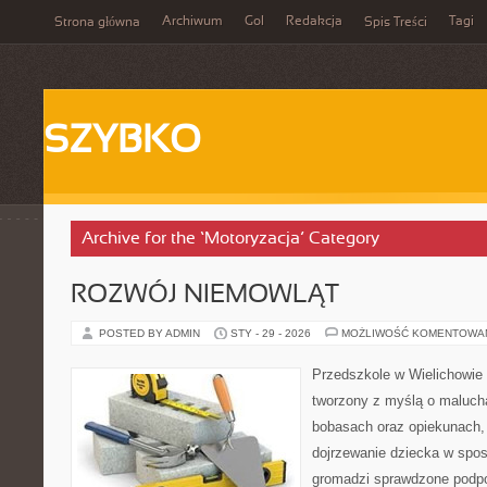
Archiwum
Gol
Redakcja
Tagi
Strona główna
Spis Treści
SZYBKO
Archive for the ‘Motoryzacja’ Category
ROZWÓJ NIEMOWLĄT
POSTED BY ADMIN
STY - 29 - 2026
MOŻLIWOŚĆ KOMENTOWA
Przedszkole w Wielichowie 
tworzony z myślą o maluch
bobasach oraz opiekunach,
dojrzewanie dziecka w spo
gromadzi sprawdzone podp