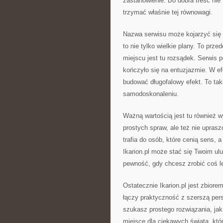
zastanowienie. Bo dobra treść nie 
trzymać właśnie tej równowagi.
Nazwa serwisu może kojarzyć się 
to nie tylko wielkie plany. To prz
miejscu jest tu rozsądek. Serwis p
kończyło się na entuzjazmie. W e
budować długofalowy efekt. To taki
samodoskonaleniu.
Ważną wartością jest tu również wy
prostych spraw, ale też nie upra
trafia do osób, które cenią sens, a
Ikarion.pl może stać się Twoim ul
pewność, gdy chcesz zrobić coś le
Ostatecznie Ikarion.pl jest zbiore
łączy praktyczność z szerszą per
szukasz prostego rozwiązania, jak
miejsce dla ciekawych świata, któ