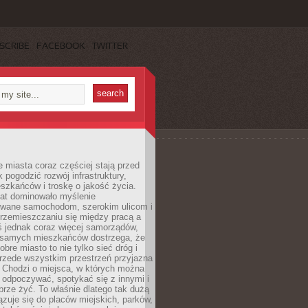
SCRIBE
FACEBOOK
TWITTER
miasta coraz częściej stają przed
k pogodzić rozwój infrastruktury,
szkańców i troskę o jakość życia.
lat dominowało myślenie
wane samochodom, szerokim ulicom i
rzemieszczaniu się między pracą a
 jednak coraz więcej samorządów,
i samych mieszkańców dostrzega, że
obre miasto to nie tylko sieć dróg i
 przede wszystkim przestrzeń przyjazna
. Chodzi o miejsca, w których można
 odpoczywać, spotykać się z innymi i
brze żyć. To właśnie dlatego tak dużą
zuje się do placów miejskich, parków,