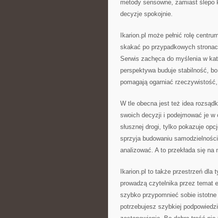
metody sensowne, zamiast ślepo
decyzje spokojnie.
Ikarion.pl może pełnić rolę centrum
skakać po przypadkowych stronach
Serwis zachęca do myślenia w kat
perspektywa buduje stabilność, bo 
pomagają ogarniać rzeczywistość,
W tle obecna jest też idea rozsądk
swoich decyzji i podejmować je w 
słusznej drogi, tylko pokazuje op
sprzyja budowaniu samodzielności.
analizować. A to przekłada się na
Ikarion.pl to także przestrzeń dla 
prowadzą czytelnika przez temat e
szybko przypomnieć sobie istotne 
potrzebujesz szybkiej podpowiedz