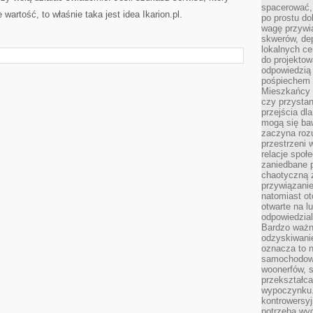
spacerować,
wartość, to właśnie taka jest idea Ikarion.pl.
po prostu do
wagę przywią
skwerów, de
lokalnych ce
do projektow
odpowiedzią
pośpiechem i
Mieszkańcy c
czy przystan
przejścia dl
mogą się ba
zaczyna rozu
przestrzeni 
relacje społ
zaniedbane 
chaotyczną 
przywiązanie
natomiast ot
otwarte na l
odpowiedzial
Bardzo ważn
odzyskiwanie
oznacza to n
samochodowe
woonerfów, s
przekształca
wypoczynku.
kontrowersyj
potrzeba wyg