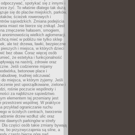
 odpoczywać, spotykać się z innymi i
brze żyć. To właśnie dlatego tak dużą
zuje się do placów miejskich, parków,
ptaków, ścieżek rowerowych i
ntrów sąsiedzkich. Zmiana podejścia
ania miast nie bierze się znikąd. Jest
 na zmęczenie hałasem, smogiem,
 anonimowością wielkich aglomeracji.
hcą mieć w pobliżu nie tylko sklep
ek, ale też drzewa, ławki, bezpieczne
a pieszych i miejsca, w których dzieci
wić bez obaw. Coraz więcej osób
mieć, że estetyka i funkcjonalność
wpływają na nastrój, zdrowie oraz
eczne. Jeśli codziennie mijamy
podwórka, betonowe place i
zabudowę, trudniej odczuwać
 do miejsca, w którym żyjemy. Jeśli
oczenie jest uporządkowane, zielone i
udzi, rośnie poczucie wspólnoty i
ności za najbliższe sąsiedztwo.
ym elementem tej przemiany jest
 przestrzeni wspólnej. W praktyce
a przykład ograniczanie ruchu
go w ścisłych centrach, tworzenie
adzenie drzew wzdłuż ulic oraz
nie dawnych parkingów w strefy
 Dla części osób takie zmiany bywają
ne, bo przyzwyczajenia są silne, a
ody często bierze górę nad