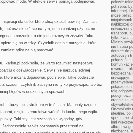
 kopiować modę. W efekcie serwis pomaga podejmować
połowie taki
potrzeba, by
informacji i 
może pełnić
inicjatywac
 inspiracji dla osób, które chcą działać pewniej. Zamiast
najbliższej 
, możesz skupić się na tym, co najbardziej użyteczne.
nowoczesnym
transportu p
egoriach porządku, a nie jednorazowych zrywów. Taka
tylko kwesti
Miasto przy
opiera się na wiedzy. Czytelnik dostaje narzędzia, które
nie trzeba 
 zamiast tylko na nią reagować.
dotrzeć do p
autobusy i t
połączeń jest
u. Ikarion.pl podkreśla, że warto rozumieć następstwa
komunikację 
rowerami, ale
oparciu o doświadczenie. Serwis nie narzuca jedynej
bezpieczna 
cje, które można dopasować pod siebie. Takie podejście
urywającym s
przemyślane 
 Z czasem czytelnik zaczyna nie tylko przyswajać, ale też
połączenie z
rolę odgryw
 mniej błędów w codziennych sprawach.
podejmowaniu
organizuje k
obywatelskie
tych, którzy lubią strukturę w treściach. Materiały często
Oczywiście 
tapami, dzięki czemu łatwo wrócić do konkretnego wątku i
idealnie, bo
sprzeczne. J
punkty. Taki styl jest szczególnie wygodny, gdy
inni większe
i. Jednocześnie serwis pozostawia przestrzeń na
albo nowego
niezbędna, 