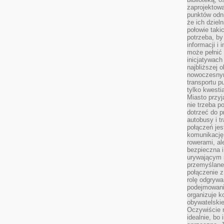
zaprojektow
punktów odni
że ich dziel
połowie taki
potrzeba, by
informacji i 
może pełnić
inicjatywac
najbliższej 
nowoczesnym
transportu p
tylko kwesti
Miasto przy
nie trzeba 
dotrzeć do p
autobusy i t
połączeń jest
komunikację 
rowerami, ale
bezpieczna 
urywającym s
przemyślane 
połączenie z
rolę odgryw
podejmowaniu
organizuje k
obywatelskie
Oczywiście 
idealnie, bo