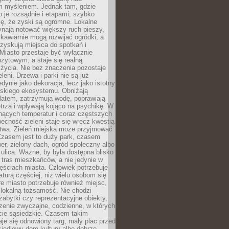
m myśleniem. Jednak tam, gdzie
je rozsądnie i etapami, szybko
ę, że zyski są ogromne. Lokalne
ynają notować większy ruch pieszy,
i kawiarnie mogą rozwijać ogródki, a
zyskują miejsca do spotkań i
Miasto przestaje być wyłącznie
zytowym, a staje się realną
 życia. Nie bez znaczenia pozostaje
eleni. Drzewa i parki nie są już
edynie jako dekoracja, lecz jako istotny
jskiego ekosystemu. Obniżają
latem, zatrzymują wodę, poprawiają
trza i wpływają kojąco na psychikę. W
nących temperatur i coraz częstszych
becność zieleni staje się wręcz kwestią
twa. Zieleń miejska może przyjmować
Czasem jest to duży park, czasem
wer, zielony dach, ogród społeczny albo
ulica. Ważne, by była dostępna blisko
tras mieszkańców, a nie jedynie w
ęściach miasta. Człowiek potrzebuje
aturą częściej, niż wielu osobom się
e miasto potrzebuje również miejsc,
 lokalną tożsamość. Nie chodzi
zabytki czy reprezentacyjne obiekty,
rzenie zwyczajne, codzienne, w których
cie sąsiedzkie. Czasem takim
je się odnowiony targ, mały plac przed
osiedlowy dom kultury albo dobrze