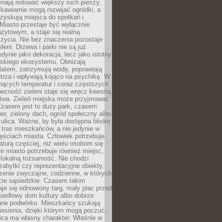
ynają notować większy ruch pieszy,
i kawiarnie mogą rozwijać ogródki, a
zyskują miejsca do spotkań i
Miasto przestaje być wyłącznie
zytowym, a staje się realną
 życia. Nie bez znaczenia pozostaje
eleni. Drzewa i parki nie są już
edynie jako dekoracja, lecz jako istotny
jskiego ekosystemu. Obniżają
latem, zatrzymują wodę, poprawiają
trza i wpływają kojąco na psychikę. W
nących temperatur i coraz częstszych
becność zieleni staje się wręcz kwestią
twa. Zieleń miejska może przyjmować
Czasem jest to duży park, czasem
wer, zielony dach, ogród społeczny albo
ulica. Ważne, by była dostępna blisko
tras mieszkańców, a nie jedynie w
ęściach miasta. Człowiek potrzebuje
aturą częściej, niż wielu osobom się
e miasto potrzebuje również miejsc,
 lokalną tożsamość. Nie chodzi
zabytki czy reprezentacyjne obiekty,
rzenie zwyczajne, codzienne, w których
cie sąsiedzkie. Czasem takim
je się odnowiony targ, mały plac przed
osiedlowy dom kultury albo dobrze
ane podwórko. Mieszkańcy szukają
esienia, dzięki którym mogą poczuć,
nica ma własny charakter. Właśnie w