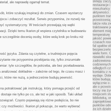
sklepy zacz
ateriał, ale naprawdę ogarnął temat.
restauracje 
mieszkańcy 
aktywności. 
osób, które szukają inspiracji do zmian. Czasem wystarczy
punktem tran
ejsca i zobaczyć rezultat. Serwis przypomina, że rozwój nie
przestrzenią
także rola zi
ć systematyczny. W treściach przewijają się wątki
traktowane j
cji. Dzięki temu Ikarion.pl wspiera czytelnika w budowaniu
element mie
temperaturę 
e szczególnie docenią osoby, które wolą krok po kroku niż
jakość powie
czasach ros
fal upałów o
bezpieczeńs
wiele form. 
ość języka. Zdania są czytelne, a trudniejsze pojęcia
niewielki sk
zytanie nie przypomina przebijania się, tylko zrozumiałe
zadrzewiona 
codziennych 
umiar: tyle szczegółów, ile potrzeba, ale bez przeładowania.
odległych cz
 analizować dokładnie – zależnie od tego, ile czasu masz i
kontaktu z n
wydaje. Dobr
ści, które nie nużą, a jednocześnie budują pewność.
które budują
wyłącznie o 
ale o przest
żna potraktować jak instrukcję, który pomaga przejść od
toczy się ży
miejscem sta
dostaje nie tylko po co, ale też w jaki sposób. Taki układ
biblioteką, 
związań. Często pojawiają się różne podejścia, bo nie
zaprojektow
punktów odni
czy możliwości. Ikarion.pl pokazuje, że warto wybierać
że ich dziel