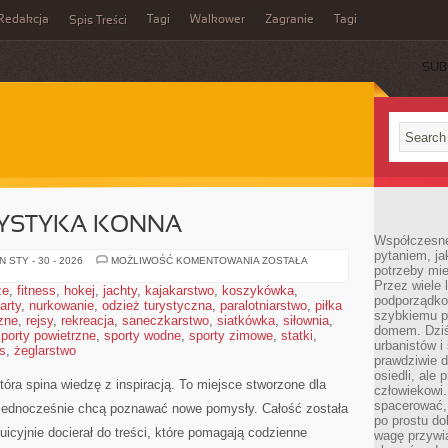
Redakcja
Tagi
Walkower
Zagranie
Tagi
Spis Treści
SUB
RYSTYKA KONNA
Współczesne 
pytaniem, ja
REKREACJA
 STY - 30 - 2026
MOŻLIWOŚĆ KOMENTOWANIA
ZOSTAŁA
potrzeby mie
I
TURYSTYKA
Przez wiele 
że
,
fitness
,
hokej
,
jachty
,
kajakarstwo
,
koszykówka
,
KONNA
podporządko
arty
,
nurkowanie
,
odzież turystyczna
,
paralotniarstwo
,
piłka
szybkiemu p
zne
,
rejsy
,
rekreacja
,
saneczkarstwo
,
siatkówka
,
siłownia
,
domem. Dziś
porty powietrzne
,
sporty wodne
,
sporty zimowe
,
statki
,
urbanistów 
s
,
żeglarstwo
prawdziwie d
osiedli, ale
która spina wiedzę z inspiracją. To miejsce stworzone dla
człowiekowi
spacerować,
le jednocześnie chcą poznawać nowe pomysły. Całość została
po prostu do
icyjnie docierał do treści, które pomagają codzienne
wagę przywią