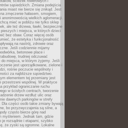
ptaków, ścieżek rowerowych i
ntrów sąsiedzkich. Zmiana podejścia
ania miast nie bierze się znikąd. Jest
 na zmęczenie hałasem, smogiem,
 anonimowością wielkich aglomeracji.
hcą mieć w pobliżu nie tylko sklep
ek, ale też drzewa, ławki, bezpieczne
a pieszych i miejsca, w których dzieci
wić bez obaw. Coraz więcej osób
mieć, że estetyka i funkcjonalność
wpływają na nastrój, zdrowie oraz
eczne. Jeśli codziennie mijamy
podwórka, betonowe place i
zabudowę, trudniej odczuwać
 do miejsca, w którym żyjemy. Jeśli
oczenie jest uporządkowane, zielone i
udzi, rośnie poczucie wspólnoty i
ności za najbliższe sąsiedztwo.
ym elementem tej przemiany jest
 przestrzeni wspólnej. W praktyce
a przykład ograniczanie ruchu
go w ścisłych centrach, tworzenie
adzenie drzew wzdłuż ulic oraz
nie dawnych parkingów w strefy
 Dla części osób takie zmiany bywają
ne, bo przyzwyczajenia są silne, a
ody często bierze górę nad
m myśleniem. Jednak tam, gdzie
je rozsądnie i etapami, szybko
ę, że zyski są ogromne. Lokalne