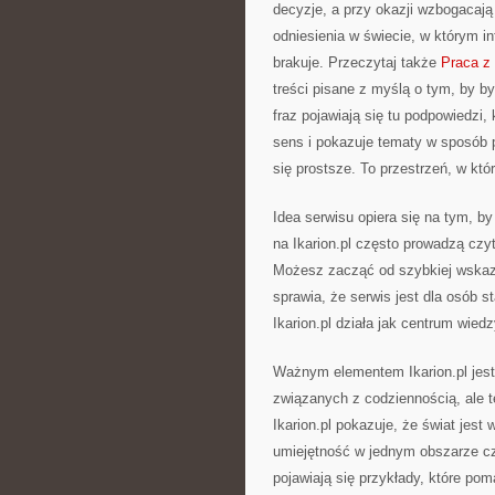
decyzje, a przy okazji wzbogacają
odniesienia w świecie, w którym i
brakuje. Przeczytaj także
Praca z
treści pisane z myślą o tym, by b
fraz pojawiają się tu podpowiedzi,
sens i pokazuje tematy w sposób p
się prostsze. To przestrzeń, w któr
Idea serwisu opiera się na tym, b
na Ikarion.pl często prowadzą czy
Możesz zacząć od szybkiej wskazów
sprawia, że serwis jest dla osób 
Ikarion.pl działa jak centrum wied
Ważnym elementem Ikarion.pl jest
związanych z codziennością, ale t
Ikarion.pl pokazuje, że świat jes
umiejętność w jednym obszarze czę
pojawiają się przykłady, które po