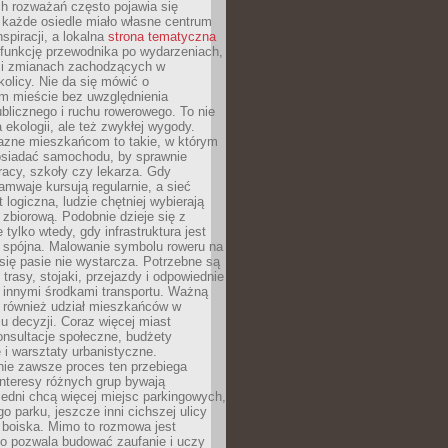
ch rozważań często pojawia się
 każde osiedle miało własne centrum
inspiracji, a lokalna
strona tematyczna
 funkcję przewodnika po wydarzeniach,
h i zmianach zachodzących w
okolicy. Nie da się mówić o
 mieście bez uwzględnienia
ublicznego i ruchu rowerowego. To nie
a ekologii, ale też zwykłej wygody.
jazne mieszkańcom to takie, w którym
posiadać samochodu, by sprawnie
racy, szkoły czy lekarza. Gdy
ramwaje kursują regularnie, a sieć
 logiczna, ludzie chętniej wybierają
zbiorową. Podobnie dzieje się z
 tylko wtedy, gdy infrastruktura jest
i spójna. Malowanie symbolu roweru na
ię pasie nie wystarcza. Potrzebne są
trasy, stojaki, przejazdy i odpowiednie
 innymi środkami transportu. Ważną
a również udział mieszkańców w
 decyzji. Coraz więcej miast
onsultacje społeczne, budżety
 i warsztaty urbanistyczne.
nie zawsze proces ten przebiega
 interesy różnych grup bywają
edni chcą więcej miejsc parkingowych,
go parku, jeszcze inni cichszej ulicy
 boiska. Mimo to rozmowa jest
bo pozwala budować zaufanie i uczy