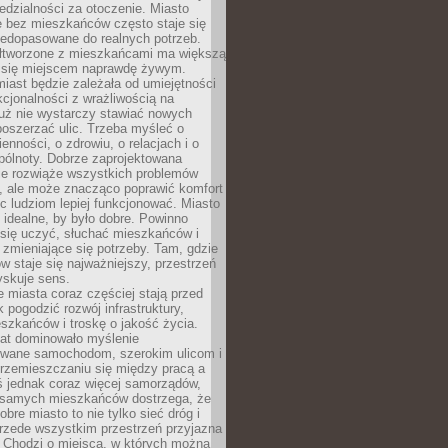
dzialności za otoczenie. Miasto
e bez mieszkańców często staje się
iedopasowane do realnych potrzeb.
łtworzone z mieszkańcami ma większą
 się miejscem naprawdę żywym.
iast będzie zależała od umiejętności
kcjonalności z wrażliwością na
Już nie wystarczy stawiać nowych
oszerzać ulic. Trzeba myśleć o
enności, o zdrowiu, o relacjach i o
pólnoty. Dobrze zaprojektowana
nie rozwiąże wszystkich problemów
, ale może znacząco poprawić komfort
c ludziom lepiej funkcjonować. Miasto
 idealne, by było dobre. Powinno
 się uczyć, słuchać mieszkańców i
zmieniające się potrzeby. Tam, gdzie
w staje się najważniejszy, przestrzeń
yskuje sens.
miasta coraz częściej stają przed
k pogodzić rozwój infrastruktury,
szkańców i troskę o jakość życia.
lat dominowało myślenie
wane samochodom, szerokim ulicom i
rzemieszczaniu się między pracą a
 jednak coraz więcej samorządów,
i samych mieszkańców dostrzega, że
obre miasto to nie tylko sieć dróg i
 przede wszystkim przestrzeń przyjazna
. Chodzi o miejsca, w których można