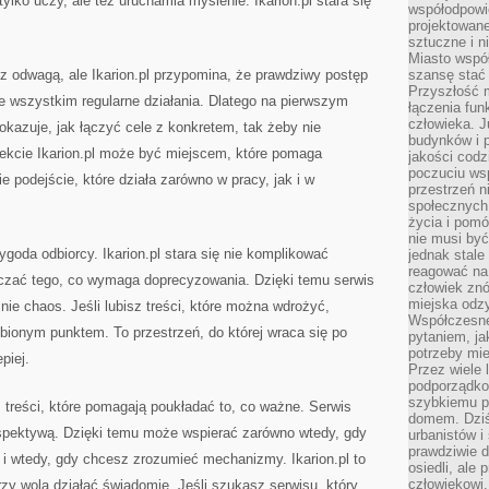
tylko uczy, ale też uruchamia myślenie. Ikarion.pl stara się
współodpowie
projektowan
sztuczne i n
Miasto wspó
z odwagą, ale Ikarion.pl przypomina, że prawdziwy postęp
szansę stać
Przyszłość m
ede wszystkim regularne działania. Dlatego na pierwszym
łączenia fun
człowieka. 
okazuje, jak łączyć cele z konkretem, tak żeby nie
budynków i p
fekcie Ikarion.pl może być miejscem, które pomaga
jakości codzi
poczuciu ws
e podejście, które działa zarówno w pracy, jak i w
przestrzeń 
społecznych
życia i pomó
nie musi być
goda odbiorcy. Ikarion.pl stara się nie komplikować
jednak stale
reagować na 
szczać tego, co wymaga doprecyzowania. Dzięki temu serwis
człowiek znó
miejska odz
 nie chaos. Jeśli lubisz treści, które można wdrożyć,
Współczesne 
ubionym punktem. To przestrzeń, do której wraca się po
pytaniem, ja
potrzeby mie
piej.
Przez wiele 
podporządko
szybkiemu p
m treści, które pomagają poukładać to, co ważne. Serwis
domem. Dziś
spektywą. Dzięki temu może wspierać zarówno wtedy, gdy
urbanistów 
prawdziwie d
 i wtedy, gdy chcesz zrozumieć mechanizmy. Ikarion.pl to
osiedli, ale
człowiekowi
rzy wolą działać świadomie. Jeśli szukasz serwisu, który