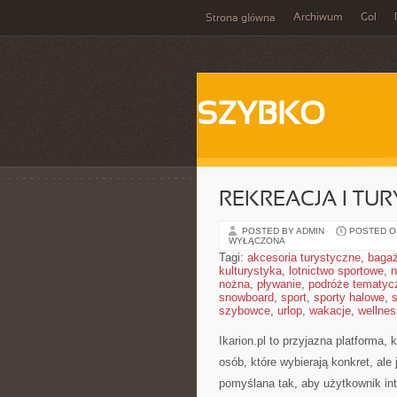
Archiwum
Gol
Strona główna
SZYBKO
REKREACJA I TU
POSTED BY ADMIN
POSTED ON
WYŁĄCZONA
Tagi:
akcesoria turystyczne
,
baga
kulturystyka
,
lotnictwo sportowe
,
n
nożna
,
pływanie
,
podróże tematyc
snowboard
,
sport
,
sporty halowe
,
s
szybowce
,
urlop
,
wakacje
,
wellnes
Ikarion.pl to przyjazna platforma, 
osób, które wybierają konkret, a
pomyślana tak, aby użytkownik intu