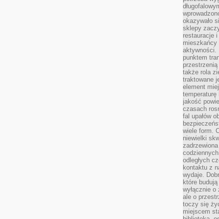
długofalowy
wprowadzono 
okazywało si
sklepy zacz
restauracje 
mieszkańcy 
aktywności. 
punktem tran
przestrzenią
także rola zi
traktowane j
element mie
temperaturę 
jakość powie
czasach ros
fal upałów o
bezpieczeńs
wiele form. 
niewielki sk
zadrzewiona 
codziennych 
odległych cz
kontaktu z n
wydaje. Dobr
które budują
wyłącznie o 
ale o przest
toczy się ży
miejscem sta
biblioteką, 