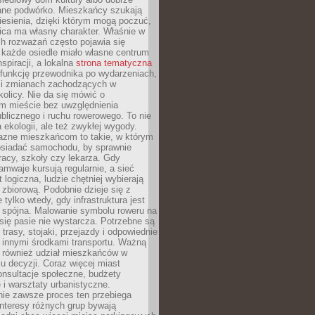
ane podwórko. Mieszkańcy szukają
esienia, dzięki którym mogą poczuć,
nica ma własny charakter. Właśnie w
ch rozważań często pojawia się
 każde osiedle miało własne centrum
inspiracji, a lokalna
strona tematyczna
 funkcję przewodnika po wydarzeniach,
h i zmianach zachodzących w
okolicy. Nie da się mówić o
 mieście bez uwzględnienia
ublicznego i ruchu rowerowego. To nie
a ekologii, ale też zwykłej wygody.
jazne mieszkańcom to takie, w którym
posiadać samochodu, by sprawnie
racy, szkoły czy lekarza. Gdy
ramwaje kursują regularnie, a sieć
 logiczna, ludzie chętniej wybierają
zbiorową. Podobnie dzieje się z
 tylko wtedy, gdy infrastruktura jest
i spójna. Malowanie symbolu roweru na
ię pasie nie wystarcza. Potrzebne są
trasy, stojaki, przejazdy i odpowiednie
 innymi środkami transportu. Ważną
a również udział mieszkańców w
 decyzji. Coraz więcej miast
onsultacje społeczne, budżety
 i warsztaty urbanistyczne.
nie zawsze proces ten przebiega
 interesy różnych grup bywają