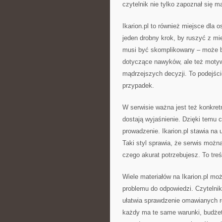
czytelnik nie tylko zapoznał się m
Ikarion.pl to również miejsce dla 
jeden drobny krok, by ruszyć z mi
musi być skomplikowany – może by
dotyczące nawyków, ale też motywa
mądrzejszych decyzji. To podejści
przypadek.
W serwisie ważna jest też konkretn
dostają wyjaśnienie. Dzięki temu c
prowadzenie. Ikarion.pl stawia na 
Taki styl sprawia, że serwis można
czego akurat potrzebujesz. To tre
Wiele materiałów na Ikarion.pl mo
problemu do odpowiedzi. Czytelnik 
ułatwia sprawdzenie omawianych ro
każdy ma te same warunki, budżet 