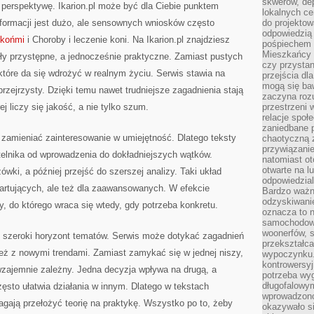
skwerów, de
 perspektywę. Ikarion.pl może być dla Ciebie punktem
lokalnych ce
nformacji jest dużo, ale sensownych wniosków często
do projektow
odpowiedzią
 końmi
i Choroby i leczenie koni. Na Ikarion.pl znajdziesz
pośpiechem i
Mieszkańcy c
yły przystępne, a jednocześnie praktyczne. Zamiast pustych
czy przystan
 które da się wdrożyć w realnym życiu. Serwis stawia na
przejścia dl
mogą się ba
rzejrzysty. Dzięki temu nawet trudniejsze zagadnienia stają
zaczyna rozu
ej liczy się jakość, a nie tylko szum.
przestrzeni 
relacje społ
zaniedbane 
y zamieniać zainteresowanie w umiejętność. Dlatego teksty
chaotyczną 
przywiązanie
telnika od wprowadzenia do dokładniejszych wątków.
natomiast ot
otwarte na l
ki, a później przejść do szerszej analizy. Taki układ
odpowiedzial
startujących, ale też dla zaawansowanych. W efekcie
Bardzo ważn
odzyskiwanie
zy, do którego wraca się wtedy, gdy potrzeba konkretu.
oznacza to n
samochodowe
woonerfów, s
 szeroki horyzont tematów. Serwis może dotykać zagadnień
przekształca
eż z nowymi trendami. Zamiast zamykać się w jednej niszy,
wypoczynku.
kontrowersyj
t wzajemnie zależny. Jedna decyzja wpływa na drugą, a
potrzeba wyg
długofalowy
sto ułatwia działania w innym. Dlatego w tekstach
wprowadzono 
magają przełożyć teorię na praktykę. Wszystko po to, żeby
okazywało si