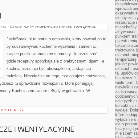
długofalowy
wprowadzono 
okazywało si
I
sklepy zacz
restauracje 
mieszkańcy 
SOSY
 2026
MOŻLIWOŚĆ KOMENTOWANIA
ZOSTAŁA WYŁĄCZONA
I
aktywności. 
DRESSINGI
punktem tran
JakieSmaki.pl to portal o gotowaniu, który powstał po to,
przestrzenią
także rola zi
by odczarowywać kuchenne wyzwania i zamieniać
traktowane j
zwykłe posiłki w smaczne momenty. To przestrzeń,
element mie
temperaturę 
gdzie receptury spotykają się z praktycznymi tipami, a
jakość powie
kuchnia przestaje być obowiązkiem, a staje się
czasach ros
fal upałów o
radością. Niezależnie od tego, czy gotujesz codziennie,
bezpieczeńs
wiele form. 
ajdziesz tu sprawdzone rozwiązania, które pomagają
niewielki sk
Polecamy Kuchnia zero waste i Błędy w gotowaniu. W
zadrzewiona 
codziennych 
odległych cz
kontaktu z n
wydaje. Dobr
UKCJA ODZIEŻY
które budują
wyłącznie o 
ale o przest
toczy się ży
ZE I WENTYLACYJNE
miejscem sta
biblioteką, 