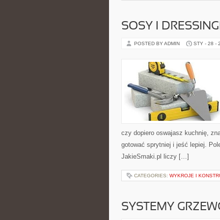
SOSY I DRESSING
POSTED BY ADMIN
STY - 28 -
czy dopiero oswajasz kuchnię, zn
gotować sprytniej i jeść lepiej. 
JakieSmaki.pl liczy […]
CATEGORIES:
WYKROJE I KONSTR
SYSTEMY GRZEWC