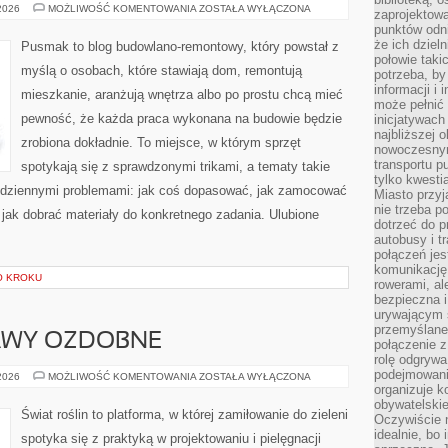
SYSTEMY
 2026
MOŻLIWOŚĆ KOMENTOWANIA
ZOSTAŁA WYŁĄCZONA
zaprojektow
GRZEWCZE
punktów odni
I
WENTYLACYJNE
że ich dziel
Pusmak to blog budowlano-remontowy, który powstał z
połowie taki
myślą o osobach, które stawiają dom, remontują
potrzeba, by
informacji i 
mieszkanie, aranżują wnętrza albo po prostu chcą mieć
może pełnić
pewność, że każda praca wykonana na budowie będzie
inicjatywac
najbliższej 
zrobiona dokładnie. To miejsce, w którym sprzęt
nowoczesnym
transportu p
spotykają się z sprawdzonymi trikami, a tematy takie
tylko kwesti
 codziennymi problemami: jak coś dopasować, jak zamocować
Miasto przy
nie trzeba 
 jak dobrać materiały do konkretnego zadania. Ulubione
dotrzeć do p
autobusy i t
połączeń jest
komunikację 
O KROKU
rowerami, ale
bezpieczna 
urywającym s
przemyślane 
RAWY OZDOBNE
połączenie z
rolę odgryw
podejmowaniu
TRAWNIKI
 2026
MOŻLIWOŚĆ KOMENTOWANIA
ZOSTAŁA WYŁĄCZONA
I
organizuje k
MURAWY
obywatelskie
OZDOBNE
Świat roślin to platforma, w której zamiłowanie do zieleni
Oczywiście 
idealnie, bo
spotyka się z praktyką w projektowaniu i pielęgnacji