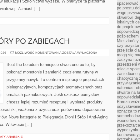
w edukacji i Szkolnictwo wyższe. W praktyce ta platforma
spacerować,
po prostu do
światowej. Zamiast […]
wagę przywią
skwerów, de
lokalnych ce
do projektow
odpowiedzią
pośpiechem i
ÓRY PO ZABIEGACH
Mieszkańcy c
czy przystan
przejścia dl
PIELĘGNACJA
 2026
MOŻLIWOŚĆ KOMENTOWANIA
ZOSTAŁA WYŁĄCZONA
mogą się ba
SKÓRY
zaczyna rozu
PO
ZABIEGACH
przestrzeni 
Beat the boredom to miejsce stworzone po to, by
relacje społ
pokonać monotonię i zamienić codzienną rutynę w
zaniedbane 
chaotyczną 
przyjemny nawyk. To centrum inspiracji o preparatach
przywiązanie
pielęgnacyjnych, kompozycjach aromatycznych oraz
natomiast ot
otwarte na l
emaliach paznokciowych. Jeśli szukasz pomysłów,
odpowiedzial
Bardzo ważn
chcesz lepiej rozumieć recepturę i wybierać produkty
odzyskiwanie
 poradniki, wrażenia z użycia oraz porównania dopasowane
oznacza to n
samochodowe
lów. Nowe kategorie to Pielęgnacja Dłoni i Stóp i Anti-Aging
woonerfów, s
wa. W świecie […]
przekształca
wypoczynku.
kontrowersyj
ATY ARABSKIE
potrzeba wyg