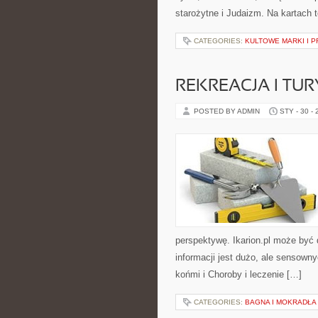
starożytne i Judaizm. Na kartach
CATEGORIES:
KULTOWE MARKI I P
REKREACJA I TU
POSTED BY ADMIN
STY - 30 -
perspektywę. Ikarion.pl może być 
informacji jest dużo, ale sensown
końmi i Choroby i leczenie […]
CATEGORIES:
BAGNA I MOKRADŁA