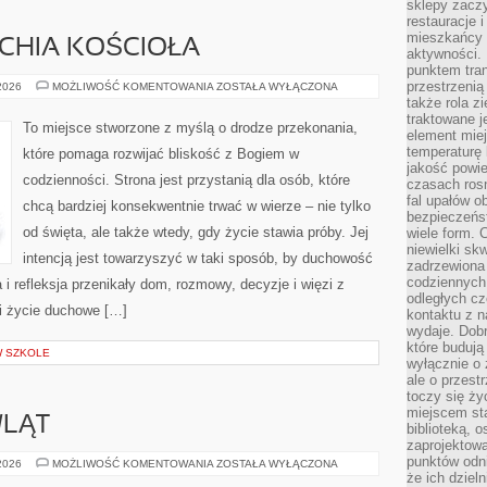
sklepy zacz
restauracje 
mieszkańcy 
RCHIA KOŚCIOŁA
aktywności. 
punktem tran
przestrzenią
PAPIEŻE
 2026
MOŻLIWOŚĆ KOMENTOWANIA
ZOSTAŁA WYŁĄCZONA
I
także rola zi
HIERARCHIA
traktowane j
KOŚCIOŁA
To miejsce stworzone z myślą o drodze przekonania,
element mie
temperaturę 
które pomaga rozwijać bliskość z Bogiem w
jakość powie
codzienności. Strona jest przystanią dla osób, które
czasach ros
fal upałów o
chcą bardziej konsekwentnie trwać w wierze – nie tylko
bezpieczeńs
od święta, ale także wtedy, gdy życie stawia próby. Jej
wiele form. 
niewielki sk
intencją jest towarzyszyć w taki sposób, by duchowość
zadrzewiona 
codziennych 
 i refleksja przenikały dom, rozmowy, decyzje i więzi z
odległych cz
 i życie duchowe […]
kontaktu z n
wydaje. Dobr
które budują
W SZKOLE
wyłącznie o 
ale o przest
toczy się ży
miejscem sta
LĄT
biblioteką, 
zaprojektow
punktów odni
ROZWÓJ
 2026
MOŻLIWOŚĆ KOMENTOWANIA
ZOSTAŁA WYŁĄCZONA
NIEMOWLĄT
że ich dziel