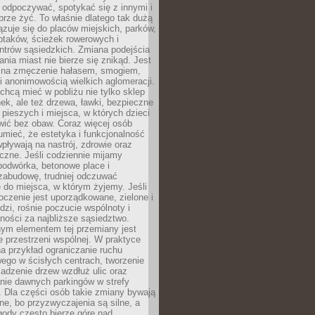
 odpoczywać, spotykać się z innymi i
brze żyć. To właśnie dlatego tak dużą
zuje się do placów miejskich, parków,
ptaków, ścieżek rowerowych i
ntrów sąsiedzkich. Zmiana podejścia
ania miast nie bierze się znikąd. Jest
 na zmęczenie hałasem, smogiem,
 anonimowością wielkich aglomeracji.
hcą mieć w pobliżu nie tylko sklep
ek, ale też drzewa, ławki, bezpieczne
a pieszych i miejsca, w których dzieci
wić bez obaw. Coraz więcej osób
mieć, że estetyka i funkcjonalność
wpływają na nastrój, zdrowie oraz
eczne. Jeśli codziennie mijamy
podwórka, betonowe place i
zabudowę, trudniej odczuwać
 do miejsca, w którym żyjemy. Jeśli
oczenie jest uporządkowane, zielone i
udzi, rośnie poczucie wspólnoty i
ności za najbliższe sąsiedztwo.
ym elementem tej przemiany jest
 przestrzeni wspólnej. W praktyce
a przykład ograniczanie ruchu
go w ścisłych centrach, tworzenie
adzenie drzew wzdłuż ulic oraz
nie dawnych parkingów w strefy
 Dla części osób takie zmiany bywają
ne, bo przyzwyczajenia są silne, a
ody często bierze górę nad