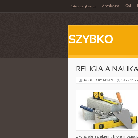
Archiwum
Gol
Strona główna
SZYBKO
RELIGIA A NAUK
POSTED BY ADMIN
STY - 31 -
życia, ale szlakiem, którą można 