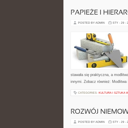
PAPIEŻE I HIERA
POSTED BY ADMIN
STY - 29 -
stawała się praktyczna, a modlitwa
innymi. Zobacz również: Modlitwa
CATEGORIES:
KULTURA I SZTUKA 
ROZWÓJ NIEMOW
POSTED BY ADMIN
STY - 29 -