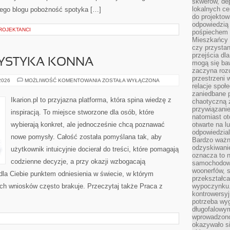
skwerów, de
lokalnych ce
 tego blogu pobożność spotyka […]
do projektow
odpowiedzią
ROJEKTANCI
pośpiechem i
Mieszkańcy c
czy przystan
przejścia dl
RYSTYKA KONNA
mogą się ba
zaczyna rozu
przestrzeni 
REKREACJA
 2026
MOŻLIWOŚĆ KOMENTOWANIA
ZOSTAŁA WYŁĄCZONA
relacje społ
I
TURYSTYKA
zaniedbane 
KONNA
Ikarion.pl to przyjazna platforma, która spina wiedzę z
chaotyczną 
przywiązanie
inspiracją. To miejsce stworzone dla osób, które
natomiast ot
wybierają konkret, ale jednocześnie chcą poznawać
otwarte na l
odpowiedzial
nowe pomysły. Całość została pomyślana tak, aby
Bardzo ważn
odzyskiwanie
użytkownik intuicyjnie docierał do treści, które pomagają
oznacza to n
codzienne decyzje, a przy okazji wzbogacają
samochodowe
woonerfów, s
dla Ciebie punktem odniesienia w świecie, w którym
przekształca
ych wniosków często brakuje. Przeczytaj także Praca z
wypoczynku.
kontrowersyj
potrzeba wyg
długofalowy
wprowadzono 
okazywało si