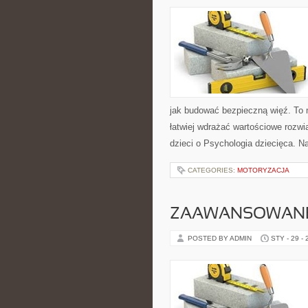
jak budować bezpieczną więź. To m
łatwiej wdrażać wartościowe rozw
dzieci o Psychologia dziecięca. N
CATEGORIES:
MOTORYZACJA
ZAAWANSOWANE 
POSTED BY ADMIN
STY - 29 -