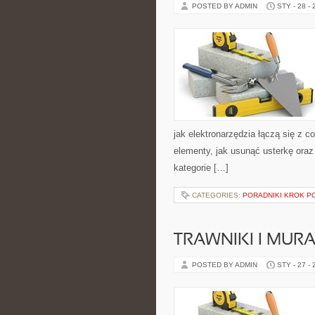
POSTED BY ADMIN
STY - 28 -
jak elektronarzędzia łączą się z
elementy, jak usunąć usterkę oraz
kategorie […]
CATEGORIES:
PORADNIKI KROK P
TRAWNIKI I MU
POSTED BY ADMIN
STY - 27 -