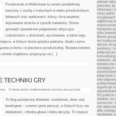
połowie taki
Przedszkole w Wielichowie to serwis poradnikowy
potrzeba, by
informacji i 
tworzony z myślą o maluchach w wieku przedszkolnym,
może pełnić
bobasach oraz opiekunach, którzy chcą wspierać
inicjatywac
najbliższej 
dojrzewanie dziecka w sposób świadomy. Strona
nowoczesnym
transportu p
gromadzi sprawdzone podpowiedzi dotyczące
tylko kwesti
codzienności z dzieckiem, wychowania, a także tego,
Miasto przy
nie trzeba 
iejsce, w którym teoria spotyka praktykę, dzięki czemu
dotrzeć do p
iązania w domu i w placówce przedszkolnej. Bezpieczeństwo
autobusy i t
połączeń jest
a stronie znajdziesz propozycje na […]
komunikację 
rowerami, ale
bezpieczna 
urywającym s
przemyślane 
połączenie z
rolę odgryw
TECHNIKI GRY
podejmowaniu
organizuje k
ZAAWANSOWANE
 2026
MOŻLIWOŚĆ KOMENTOWANIA
ZOSTAŁA WYŁĄCZONA
obywatelskie
TECHNIKI
Oczywiście 
GRY
idealnie, bo
To blog poświęcony bilardowi, snookerowi, darts oraz
sprzeczne. J
bowlingowi – czterem grom precyzji, w których liczy się
inni większe
albo nowego
dokładność, chłodna głowa i dobra decyzja. To miejsce
niezbędna, 