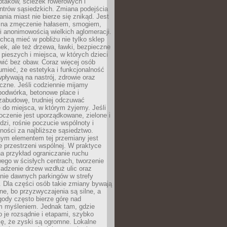
ptaków, ścieżek rowerowych i
ntrów sąsiedzkich. Zmiana podejścia
ania miast nie bierze się znikąd. Jest
 na zmęczenie hałasem, smogiem,
 anonimowością wielkich aglomeracji.
hcą mieć w pobliżu nie tylko sklep
ek, ale też drzewa, ławki, bezpieczne
a pieszych i miejsca, w których dzieci
wić bez obaw. Coraz więcej osób
mieć, że estetyka i funkcjonalność
wpływają na nastrój, zdrowie oraz
eczne. Jeśli codziennie mijamy
podwórka, betonowe place i
zabudowę, trudniej odczuwać
 do miejsca, w którym żyjemy. Jeśli
oczenie jest uporządkowane, zielone i
udzi, rośnie poczucie wspólnoty i
ności za najbliższe sąsiedztwo.
ym elementem tej przemiany jest
 przestrzeni wspólnej. W praktyce
a przykład ograniczanie ruchu
go w ścisłych centrach, tworzenie
adzenie drzew wzdłuż ulic oraz
nie dawnych parkingów w strefy
 Dla części osób takie zmiany bywają
ne, bo przyzwyczajenia są silne, a
ody często bierze górę nad
m myśleniem. Jednak tam, gdzie
je rozsądnie i etapami, szybko
ę, że zyski są ogromne. Lokalne