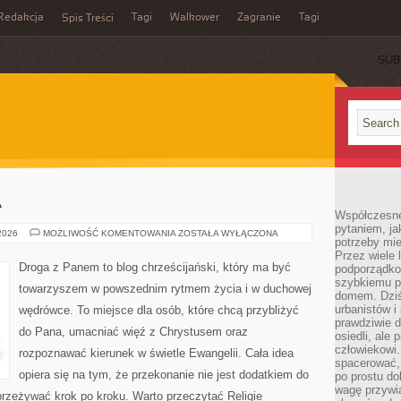
Redakcja
Tagi
Walkower
Zagranie
Tagi
Spis Treści
SUB
A
Współczesne 
pytaniem, ja
RELIGIA
 2026
MOŻLIWOŚĆ KOMENTOWANIA
ZOSTAŁA WYŁĄCZONA
potrzeby mie
A
NAUKA
Przez wiele 
Droga z Panem to blog chrześcijański, który ma być
podporządko
szybkiemu p
towarzyszem w powszednim rytmem życia i w duchowej
domem. Dziś
urbanistów 
wędrówce. To miejsce dla osób, które chcą przybliżyć
prawdziwie d
do Pana, umacniać więź z Chrystusem oraz
osiedli, ale
człowiekowi
rozpoznawać kierunek w świetle Ewangelii. Cała idea
spacerować,
opiera się na tym, że przekonanie nie jest dodatkiem do
po prostu do
wagę przywią
przeżywać krok po kroku. Warto przeczytać Religie