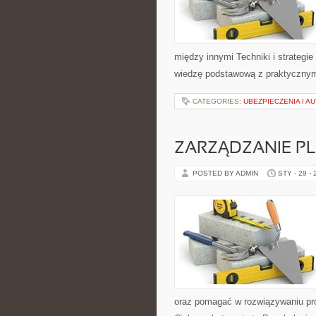
między innymi Techniki i strategie 
wiedzę podstawową z praktycznymi
CATEGORIES:
UBEZPIECZENIA I 
ZARZĄDZANIE 
POSTED BY ADMIN
STY - 29 -
oraz pomagać w rozwiązywaniu pr