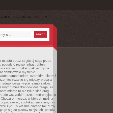
SCRIBE
FACEBOOK
TWITTER
miasta coraz częściej stają przed
k pogodzić rozwój infrastruktury,
szkańców i troskę o jakość życia.
lat dominowało myślenie
wane samochodom, szerokim ulicom i
rzemieszczaniu się między pracą a
 jednak coraz więcej samorządów,
i samych mieszkańców dostrzega, że
obre miasto to nie tylko sieć dróg i
 przede wszystkim przestrzeń przyjazna
. Chodzi o miejsca, w których można
 odpoczywać, spotykać się z innymi i
brze żyć. To właśnie dlatego tak dużą
zuje się do placów miejskich, parków,