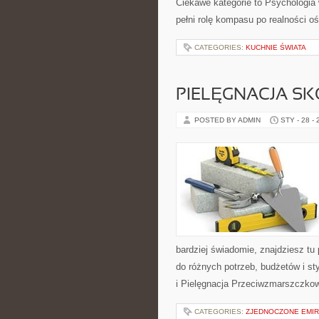
Ciekawe kategorie to Psychologia 
pełni rolę kompasu po realności o
CATEGORIES:
KUCHNIE ŚWIATA
PIELĘGNACJA SK
POSTED BY ADMIN
STY - 28 -
bardziej świadomie, znajdziesz tu
do różnych potrzeb, budżetów i sty
i Pielęgnacja Przeciwzmarszczko
CATEGORIES:
ZJEDNOCZONE EMIR