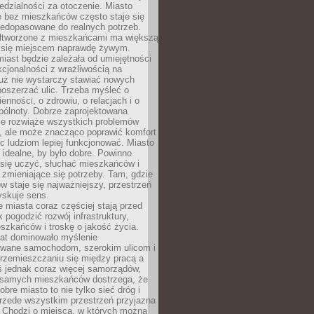
dzialności za otoczenie. Miasto
e bez mieszkańców często staje się
iedopasowane do realnych potrzeb.
łtworzone z mieszkańcami ma większą
 się miejscem naprawdę żywym.
iast będzie zależała od umiejętności
kcjonalności z wrażliwością na
Już nie wystarczy stawiać nowych
oszerzać ulic. Trzeba myśleć o
enności, o zdrowiu, o relacjach i o
pólnoty. Dobrze zaprojektowana
nie rozwiąże wszystkich problemów
, ale może znacząco poprawić komfort
c ludziom lepiej funkcjonować. Miasto
 idealne, by było dobre. Powinno
 się uczyć, słuchać mieszkańców i
zmieniające się potrzeby. Tam, gdzie
w staje się najważniejszy, przestrzeń
yskuje sens.
miasta coraz częściej stają przed
k pogodzić rozwój infrastruktury,
szkańców i troskę o jakość życia.
lat dominowało myślenie
wane samochodom, szerokim ulicom i
rzemieszczaniu się między pracą a
 jednak coraz więcej samorządów,
i samych mieszkańców dostrzega, że
obre miasto to nie tylko sieć dróg i
 przede wszystkim przestrzeń przyjazna
. Chodzi o miejsca, w których można