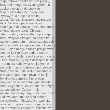
ynają notować większy ruch pieszy,
i kawiarnie mogą rozwijać ogródki, a
zyskują miejsca do spotkań i
Miasto przestaje być wyłącznie
zytowym, a staje się realną
 życia. Nie bez znaczenia pozostaje
eleni. Drzewa i parki nie są już
edynie jako dekoracja, lecz jako istotny
jskiego ekosystemu. Obniżają
latem, zatrzymują wodę, poprawiają
trza i wpływają kojąco na psychikę. W
nących temperatur i coraz częstszych
becność zieleni staje się wręcz kwestią
twa. Zieleń miejska może przyjmować
Czasem jest to duży park, czasem
wer, zielony dach, ogród społeczny albo
ulica. Ważne, by była dostępna blisko
tras mieszkańców, a nie jedynie w
ęściach miasta. Człowiek potrzebuje
aturą częściej, niż wielu osobom się
e miasto potrzebuje również miejsc,
 lokalną tożsamość. Nie chodzi
zabytki czy reprezentacyjne obiekty,
rzenie zwyczajne, codzienne, w których
cie sąsiedzkie. Czasem takim
je się odnowiony targ, mały plac przed
osiedlowy dom kultury albo dobrze
ane podwórko. Mieszkańcy szukają
esienia, dzięki którym mogą poczuć,
nica ma własny charakter. Właśnie w