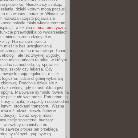
ane podwórko. Mieszkańcy szukają
esienia, dzięki którym mogą poczuć,
nica ma własny charakter. Właśnie w
ch rozważań często pojawia się
 każde osiedle miało własne centrum
inspiracji, a lokalna
strona tematyczna
 funkcję przewodnika po wydarzeniach,
h i zmianach zachodzących w
okolicy. Nie da się mówić o
 mieście bez uwzględnienia
ublicznego i ruchu rowerowego. To nie
a ekologii, ale też zwykłej wygody.
jazne mieszkańcom to takie, w którym
posiadać samochodu, by sprawnie
racy, szkoły czy lekarza. Gdy
ramwaje kursują regularnie, a sieć
 logiczna, ludzie chętniej wybierają
zbiorową. Podobnie dzieje się z
 tylko wtedy, gdy infrastruktura jest
i spójna. Malowanie symbolu roweru na
ię pasie nie wystarcza. Potrzebne są
trasy, stojaki, przejazdy i odpowiednie
 innymi środkami transportu. Ważną
a również udział mieszkańców w
 decyzji. Coraz więcej miast
onsultacje społeczne, budżety
 i warsztaty urbanistyczne.
nie zawsze proces ten przebiega
 interesy różnych grup bywają