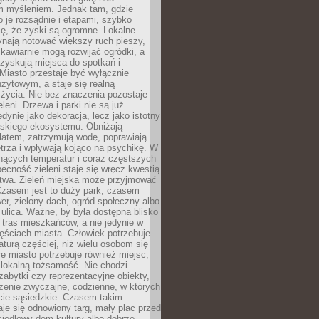
m myśleniem. Jednak tam, gdzie
je rozsądnie i etapami, szybko
ę, że zyski są ogromne. Lokalne
ynają notować większy ruch pieszy,
i kawiarnie mogą rozwijać ogródki, a
zyskują miejsca do spotkań i
Miasto przestaje być wyłącznie
zytowym, a staje się realną
 życia. Nie bez znaczenia pozostaje
eleni. Drzewa i parki nie są już
edynie jako dekoracja, lecz jako istotny
jskiego ekosystemu. Obniżają
latem, zatrzymują wodę, poprawiają
trza i wpływają kojąco na psychikę. W
nących temperatur i coraz częstszych
becność zieleni staje się wręcz kwestią
twa. Zieleń miejska może przyjmować
Czasem jest to duży park, czasem
wer, zielony dach, ogród społeczny albo
ulica. Ważne, by była dostępna blisko
tras mieszkańców, a nie jedynie w
ęściach miasta. Człowiek potrzebuje
aturą częściej, niż wielu osobom się
e miasto potrzebuje również miejsc,
 lokalną tożsamość. Nie chodzi
zabytki czy reprezentacyjne obiekty,
rzenie zwyczajne, codzienne, w których
cie sąsiedzkie. Czasem takim
je się odnowiony targ, mały plac przed
osiedlowy dom kultury albo dobrze