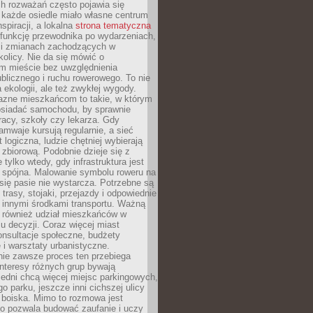
ch rozważań często pojawia się
 każde osiedle miało własne centrum
inspiracji, a lokalna
strona tematyczna
 funkcję przewodnika po wydarzeniach,
h i zmianach zachodzących w
okolicy. Nie da się mówić o
 mieście bez uwzględnienia
ublicznego i ruchu rowerowego. To nie
a ekologii, ale też zwykłej wygody.
jazne mieszkańcom to takie, w którym
posiadać samochodu, by sprawnie
racy, szkoły czy lekarza. Gdy
ramwaje kursują regularnie, a sieć
 logiczna, ludzie chętniej wybierają
zbiorową. Podobnie dzieje się z
 tylko wtedy, gdy infrastruktura jest
i spójna. Malowanie symbolu roweru na
ię pasie nie wystarcza. Potrzebne są
trasy, stojaki, przejazdy i odpowiednie
 innymi środkami transportu. Ważną
a również udział mieszkańców w
 decyzji. Coraz więcej miast
onsultacje społeczne, budżety
 i warsztaty urbanistyczne.
nie zawsze proces ten przebiega
 interesy różnych grup bywają
edni chcą więcej miejsc parkingowych,
go parku, jeszcze inni cichszej ulicy
 boiska. Mimo to rozmowa jest
bo pozwala budować zaufanie i uczy