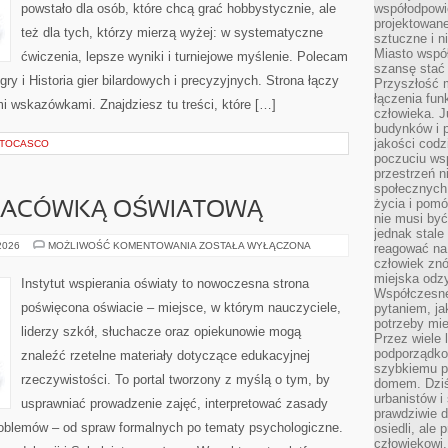
powstało dla osób, które chcą grać hobbystycznie, ale
współodpowie
projektowan
też dla tych, którzy mierzą wyżej: w systematyczne
sztuczne i n
Miasto wspó
ćwiczenia, lepsze wyniki i turniejowe myślenie. Polecam
szansę stać
gry i Historia gier bilardowych i precyzyjnych. Strona łączy
Przyszłość m
łączenia fun
 wskazówkami. Znajdziesz tu treści, które […]
człowieka. 
budynków i p
jakości codzi
AUTOCASCO
poczuciu ws
przestrzeń 
społecznych
życia i pomó
PLACÓWKĄ OŚWIATOWĄ
nie musi być
jednak stale
ZARZĄDZANIE
 2026
MOŻLIWOŚĆ KOMENTOWANIA
ZOSTAŁA WYŁĄCZONA
reagować na 
PLACÓWKĄ
człowiek znó
OŚWIATOWĄ
miejska odz
Instytut wspierania oświaty to nowoczesna strona
Współczesne 
poświęcona oświacie – miejsce, w którym nauczyciele,
pytaniem, ja
potrzeby mie
liderzy szkół, słuchacze oraz opiekunowie mogą
Przez wiele 
podporządko
znaleźć rzetelne materiały dotyczące edukacyjnej
szybkiemu p
rzeczywistości. To portal tworzony z myślą o tym, by
domem. Dziś
urbanistów 
usprawniać prowadzenie zajęć, interpretować zasady
prawdziwie d
oblemów – od spraw formalnych po tematy psychologiczne.
osiedli, ale
człowiekowi