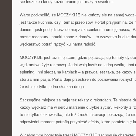
się leszcze i kiedy każde branie jest małym świętem.
Warto podkreślić, że MOCZYKIJE nie kończy się na samej wodzi
jest także kuchnia, czyli temat przepisów. Portal przypomina, ż
daniem, jeśli podejdziesz do niej z szacunkiem i umiejętnością. Pa
proste receptury i smaki znane z domów – to wszystko buduje do
wędkarstwo potrafi łączyć kulinarną radość.
MOCZYKIJE jest też miejscem, gdzie pojawiają się tematy dysku
wędkarstwo żyje rozmową. Jedni wolą łowić na jedną wędkę, inni n
spinning, inni siedzą na karpiach – a prawda jest taka, że każdy s
stoi za nim pasja. Portal daje przestrzeń do poznawania różnych
że istnieje tylko jedna słuszna droga.
Szczególne miejsce zajmują też teksty o rekordach. Te historie d
każdy wędkarz ma w sercu marzenie o „rybie życia”. Rekordy z rz
to nie tylko ciekawostka, ale też źródło inspiracji: pokazują, że ci
odpowiedni moment potrafią przynieść efekty, które pamięta się la
W całym tym bogactwie treści MOCZYKIJE zachowuje charakter ni