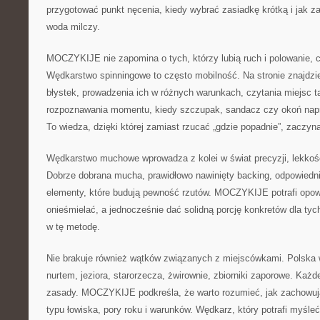
przygotować punkt nęcenia, kiedy wybrać zasiadkę krótką i jak z
woda milczy.
MOCZYKIJE nie zapomina o tych, którzy lubią ruch i polowanie, cz
Wędkarstwo spinningowe to często mobilność. Na stronie znajdzi
błystek, prowadzenia ich w różnych warunkach, czytania miejsc ta
rozpoznawania momentu, kiedy szczupak, sandacz czy okoń nap
To wiedza, dzięki której zamiast rzucać „gdzie popadnie”, zaczyna
Wędkarstwo muchowe wprowadza z kolei w świat precyzji, lekkości
Dobrze dobrana mucha, prawidłowo nawinięty backing, odpowiednie 
elementy, które budują pewność rzutów. MOCZYKIJE potrafi opowi
onieśmielać, a jednocześnie dać solidną porcję konkretów dla tych
w tę metodę.
Nie brakuje również wątków związanych z miejscówkami. Polska 
nurtem, jeziora, starorzecza, żwirownie, zbiorniki zaporowe. Każ
zasady. MOCZYKIJE podkreśla, że warto rozumieć, jak zachowują
typu łowiska, pory roku i warunków. Wędkarz, który potrafi myśl