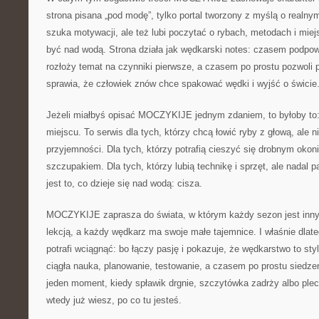
strona pisana „pod modę”, tylko portal tworzony z myślą o realny
szuka motywacji, ale też lubi poczytać o rybach, metodach i mie
być nad wodą. Strona działa jak wędkarski notes: czasem podpow
rozłoży temat na czynniki pierwsze, a czasem po prostu pozwoli p
sprawia, że człowiek znów chce spakować wędki i wyjść o świcie
Jeżeli miałbyś opisać MOCZYKIJE jednym zdaniem, to byłoby to:
miejscu. To serwis dla tych, którzy chcą łowić ryby z głową, ale n
przyjemności. Dla tych, którzy potrafią cieszyć się drobnym ok
szczupakiem. Dla tych, którzy lubią technikę i sprzęt, ale nadal 
jest to, co dzieje się nad wodą: cisza.
MOCZYKIJE zaprasza do świata, w którym każdy sezon jest inny
lekcją, a każdy wędkarz ma swoje małe tajemnice. I właśnie dlate
potrafi wciągnąć: bo łączy pasję i pokazuje, że wędkarstwo to styl
ciągła nauka, planowanie, testowanie, a czasem po prostu siedzen
jeden moment, kiedy spławik drgnie, szczytówka zadrży albo plec
wtedy już wiesz, po co tu jesteś.