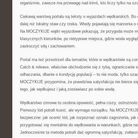
organizmie, zawsze ma przewagę nad kimś, kto liczy tylko na sz
Ciekawą warstwą portalu są teksty o wyjazdach wędkarskich. Bo
dalej niż lokalny staw czy rzeka. Wtedy pojawiają się marzenia 
Na MOCZYKIJE wątki wyjazdowe pokazują, że przygoda może mie
klasycznych kierunków, po nietypowe miejsca, gdzie woda wygląda
zaskoczyć siłą i zachowaniem.
Portal ma też przestrzeń dla tematów, które w wędkarstwie są cor
Catch & release, właściwe obchodzenie się z rybą, ograniczanie s
odhaczania, dbanie o kondycję populacji – to nie moda, tylko sza
MOCZYKIJE przypomina, że prawdziwa satysfakcja nie bierze się 
tego, jak wędkujesz i jaką zostawiasz po sobie wodę.
Wędkarstwo zimowe to osobna opowieść, pełna ciszy, ostrożności
Pierwszy lód potrafi kusić, ale wymaga rozsądku. Na MOCZYKIJE
bezpieczne: jak ocenić lód, jak rozpoznać oznaki zagrożenia, jak 
przygotować się mentalnie do wędkowania w warunkach, gdzie na
Jednocześnie ta metoda potrafi dać ogromną satysfakcję, zwłaszc