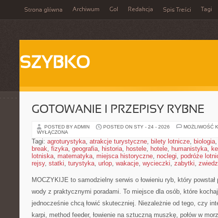
Archiwum
Gol
Redakcja
Tagi
Strona główna
Spis Treści
SZYBKO
GOTOWANIE I PRZEPISY RYBNE
POSTED BY ADMIN
POSTED ON STY - 24 - 2026
MOŻLIWOŚĆ 
WYŁĄCZONA
Tagi:
agroturystyka
,
atrakcje turystyczne
,
bilety lotnicze
,
biologia
break
,
fizyka
,
geografia
,
historia
,
hostele
,
hotele
,
humanistyka
,
ke
lotniska
,
matematyka
,
miejsca historyczne
,
noclegi
,
podróże lotn
rejsy
,
statki
,
turystyka
,
urlop
,
wakacje
,
wycieczki
,
zabytki
,
zwiedz
MOCZYKIJE to samodzielny serwis o łowieniu ryb, który powstał 
wody z praktycznymi poradami. To miejsce dla osób, które kochaj
jednocześnie chcą łowić skuteczniej. Niezależnie od tego, czy inte
karpi, method feeder, łowienie na sztuczną muszkę, połów w mor