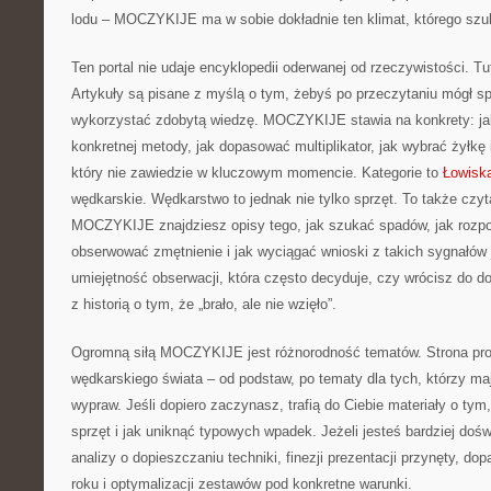
lodu – MOCZYKIJE ma w sobie dokładnie ten klimat, którego szu
Ten portal nie udaje encyklopedii oderwanej od rzeczywistości. Tut
Artykuły są pisane z myślą o tym, żebyś po przeczytaniu mógł sp
wykorzystać zdobytą wiedzę. MOCZYKIJE stawia na konkrety: ja
konkretnej metody, jak dopasować multiplikator, jak wybrać żyłkę
który nie zawiedzie w kluczowym momencie. Kategorie to
Łowisk
wędkarskie. Wędkarstwo to jednak nie tylko sprzęt. To także czyt
MOCZYKIJE znajdziesz opisy tego, jak szukać spadów, jak rozpo
obserwować zmętnienie i jak wyciągać wnioski z takich sygnałów 
umiejętność obserwacji, która często decyduje, czy wrócisz do d
z historią o tym, że „brało, ale nie wzięło”.
Ogromną siłą MOCZYKIJE jest różnorodność tematów. Strona pro
wędkarskiego świata – od podstaw, po tematy dla tych, którzy maj
wypraw. Jeśli dopiero zaczynasz, trafią do Ciebie materiały o t
sprzęt i jak uniknąć typowych wpadek. Jeżeli jesteś bardziej doś
analizy o dopieszczaniu techniki, finezji prezentacji przynęty, d
roku i optymalizacji zestawów pod konkretne warunki.