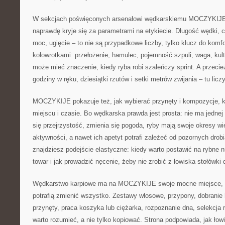
W sekcjach poświęconych arsenałowi wędkarskiemu MOCZYKIJE
naprawdę kryje się za parametrami na etykiecie. Długość wędki, c
moc, ugięcie – to nie są przypadkowe liczby, tylko klucz do komfo
kołowrotkami: przełożenie, hamulec, pojemność szpuli, waga, kult
może mieć znaczenie, kiedy ryba robi szaleńczy sprint. A przeci
godziny w ręku, dziesiątki rzutów i setki metrów zwijania – tu licz
MOCZYKIJE pokazuje też, jak wybierać przynęty i kompozycje, k
miejscu i czasie. Bo wędkarska prawda jest prosta: nie ma jednej
się przejrzystość, zmienia się pogoda, ryby mają swoje okresy wi
aktywności, a nawet ich apetyt potrafi zależeć od pozornych drob
znajdziesz podejście elastyczne: kiedy warto postawić na rybne 
towar i jak prowadzić nęcenie, żeby nie zrobić z łowiska stołówki 
Wędkarstwo karpiowe ma na MOCZYKIJE swoje mocne miejsce, bo
potrafią zmienić wszystko. Zestawy włosowe, przypony, dobranie
przynęty, praca koszyka lub ciężarka, rozpoznanie dna, selekcja ry
warto rozumieć, a nie tylko kopiować. Strona podpowiada, jak łowi