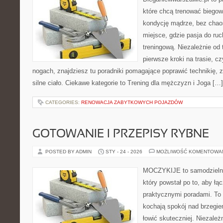
które chcą trenować biegowo
kondycję mądrze, bez chaos
miejsce, gdzie pasja do ru
treningową. Niezależnie od
pierwsze kroki na trasie, c
nogach, znajdziesz tu poradniki pomagające poprawić technikię, 
silne ciało. Ciekawe kategorie to Trening dla mężczyzn i Joga […]
CATEGORIES:
RENOWACJA ZABYTKOWYCH POJAZDÓW
GOTOWANIE I PRZEPISY RYBNE
POSTED BY ADMIN
STY - 24 - 2026
MOŻLIWOŚĆ KOMENTOWA
MOCZYKIJE to samodzielny 
który powstał po to, aby ł
praktycznymi poradami. To 
kochają spokój nad brzegie
łowić skuteczniej. Niezależn