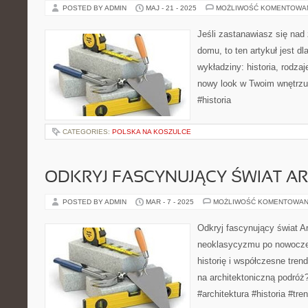
POSTED BY ADMIN
MAJ - 21 - 2025
MOŻLIWOŚĆ KOMENTOWA
Jeśli zastanawiasz się na
domu, to ten artykuł jest dl
wykładziny: historia, rodzaj
nowy look w Twoim wnętrzu
#historia
CATEGORIES:
POLSKA NA KOSZULCE
ODKRYJ FASCYNUJĄCY ŚWIAT AR
POSTED BY ADMIN
MAR - 7 - 2025
MOŻLIWOŚĆ KOMENTOWAN
Odkryj fascynujący świat Ar
neoklasycyzmu po nowocze
historię i współczesne tren
na architektoniczną podróż
#architektura #historia #tre