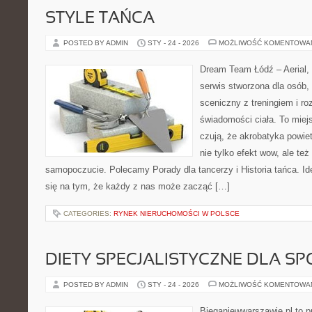
STYLE TAŃCA
POSTED BY ADMIN
STY - 24 - 2026
MOŻLIWOŚĆ KOMENTOWA
Dream Team Łódź – Aerial, 
serwis stworzona dla osób,
sceniczny z treningiem i ro
świadomości ciała. To miej
czują, że akrobatyka powiet
nie tylko efekt wow, ale też
samopoczucie. Polecamy Porady dla tancerzy i Historia tańca. I
się na tym, że każdy z nas może zacząć […]
CATEGORIES:
RYNEK NIERUCHOMOŚCI W POLSCE
DIETY SPECJALISTYCZNE DLA 
POSTED BY ADMIN
STY - 24 - 2026
MOŻLIWOŚĆ KOMENTOWA
Bieganiewwarszawie.pl to p