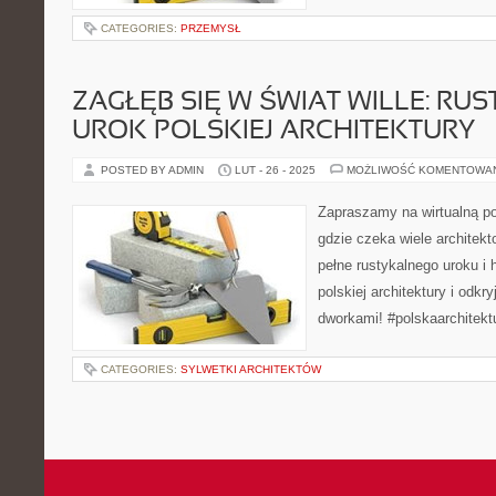
CATEGORIES:
PRZEMYSŁ
ZAGŁĘB SIĘ W ŚWIAT WILLE: RU
UROK POLSKIEJ ARCHITEKTURY
POSTED BY ADMIN
LUT - 26 - 2025
MOŻLIWOŚĆ KOMENTOWA
Zapraszamy na wirtualną po
gdzie czeka wiele architekto
pełne rustykalnego uroku i h
polskiej architektury i odkr
dworkami! #polskaarchitektu
CATEGORIES:
SYLWETKI ARCHITEKTÓW