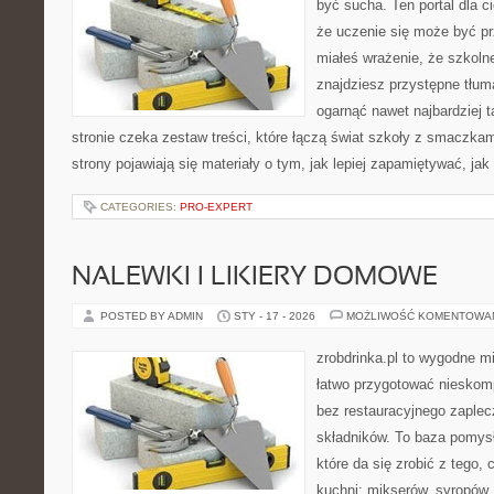
być sucha. Ten portal dla 
że uczenie się może być pr
miałeś wrażenie, że szkolne
znajdziesz przystępne tłum
ogarnąć nawet najbardziej 
stronie czeka zestaw treści, które łączą świat szkoły z smaczkam
strony pojawiają się materiały o tym, jak lepiej zapamiętywać, jak
CATEGORIES:
PRO-EXPERT
NALEWKI I LIKIERY DOMOWE
POSTED BY ADMIN
STY - 17 - 2026
MOŻLIWOŚĆ KOMENTOWA
zrobdrinka.pl to wygodne mi
łatwo przygotować nieskom
bez restauracyjnego zaple
składników. To baza pomys
które da się zrobić z tego,
kuchni: mikserów, syropów,