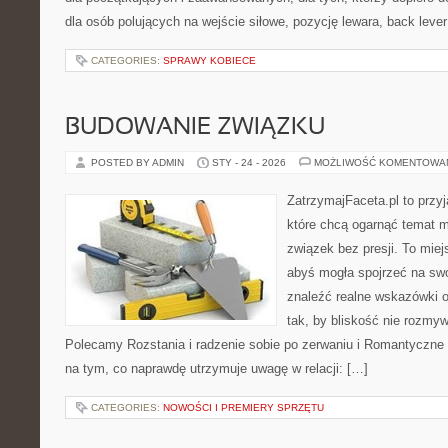
dla osób polujących na wejście siłowe, pozycję lewara, back leve
CATEGORIES:
SPRAWY KOBIECE
BUDOWANIE ZWIĄZKU
POSTED BY ADMIN
STY - 24 - 2026
MOŻLIWOŚĆ KOMENTOWA
ZatrzymajFaceta.pl to przyj
które chcą ogarnąć temat mi
związek bez presji. To mie
abyś mogła spojrzeć na swo
znaleźć realne wskazówki 
tak, by bliskość nie rozmyw
Polecamy Rozstania i radzenie sobie po zerwaniu i Romantyczne 
na tym, co naprawdę utrzymuje uwagę w relacji: […]
CATEGORIES:
NOWOŚCI I PREMIERY SPRZĘTU