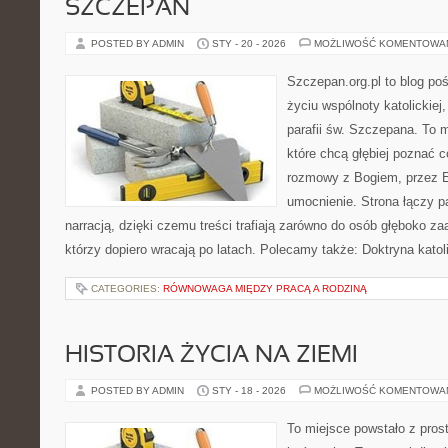
SZCZEPAN
POSTED BY ADMIN
STY - 20 - 2026
MOŻLIWOŚĆ KOMENTOWA
Szczepan.org.pl to blog p
życiu wspólnoty katolickiej
parafii św. Szczepana. To m
które chcą głębiej poznać 
rozmowy z Bogiem, przez E
umocnienie. Strona łączy p
narracją, dzięki czemu treści trafiają zarówno do osób głęboko z
którzy dopiero wracają po latach. Polecamy także: Doktryna katoli
CATEGORIES:
RÓWNOWAGA MIĘDZY PRACĄ A RODZINĄ
HISTORIA ŻYCIA NA ZIEMI
POSTED BY ADMIN
STY - 18 - 2026
MOŻLIWOŚĆ KOMENTOWA
To miejsce powstało z prost