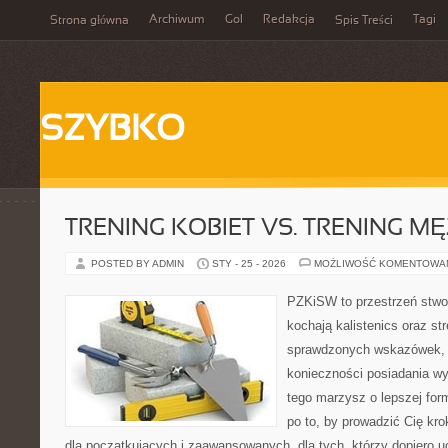
Archiwum
Gol
Redakcja
Tagi
Strona główna
Spis Treści
SZYBKO
TRENING KOBIET VS. TRENING M
POSTED BY ADMIN
STY - 25 - 2026
MOŻLIWOŚĆ KOMENTOWA
PZKiSW to przestrzeń stwor
kochają kalistenics oraz st
sprawdzonych wskazówek,
konieczności posiadania w
tego marzysz o lepszej form
po to, by prowadzić Cię kr
dla początkujących i zaawansowanych, dla tych, którzy dopiero u