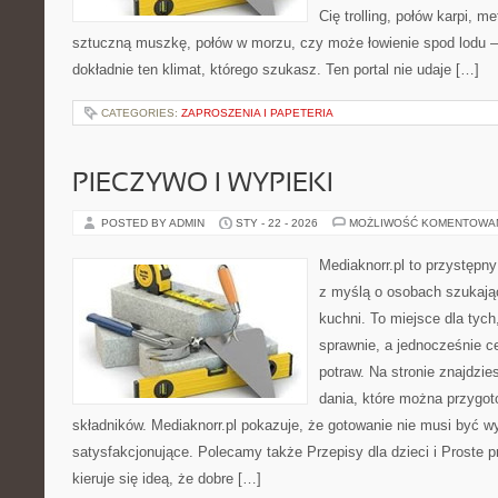
Cię trolling, połów karpi, m
sztuczną muszkę, połów w morzu, czy może łowienie spod lod
dokładnie ten klimat, którego szukasz. Ten portal nie udaje […]
CATEGORIES:
ZAPROSZENIA I PAPETERIA
PIECZYWO I WYPIEKI
POSTED BY ADMIN
STY - 22 - 2026
MOŻLIWOŚĆ KOMENTOWA
Mediaknorr.pl to przystępny
z myślą o osobach szukają
kuchni. To miejsce dla tyc
sprawnie, a jednocześnie 
potraw. Na stronie znajdzie
dania, które można przygo
składników. Mediaknorr.pl pokazuje, że gotowanie nie musi być w
satysfakcjonujące. Polecamy także Przepisy dla dzieci i Proste p
kieruje się ideą, że dobre […]