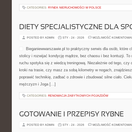
CATEGORIES:
RYNEK NIERUCHOMOŚCI W POLSCE
DIETY SPECJALISTYCZNE DLA 
POSTED BY ADMIN
STY - 24 - 2026
MOŻLIWOŚĆ KOMENTOWA
Bieganiewwarszawie.pl to praktyczny serwis dla osób, które 
stolicy i rozwijać kondycję mądrze, bez chaosu i bez kontuzji. To
ruchu spotyka się z wiedzą treningową. Niezależnie od tego, czy
kroki na trasie, czy masz za sobą kilometry w nogach, znajdzies
poprawić technikię, zadbać o zdrowie i zbudować silne ciało. Ciek
mężczyzn i Joga […]
CATEGORIES:
RENOWACJA ZABYTKOWYCH POJAZDÓW
GOTOWANIE I PRZEPISY RYBNE
POSTED BY ADMIN
STY - 24 - 2026
MOŻLIWOŚĆ KOMENTOWA