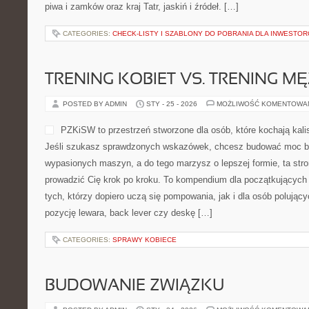
piwa i zamków oraz kraj Tatr, jaskiń i źródeł. […]
CATEGORIES:
CHECK-LISTY I SZABLONY DO POBRANIA DLA INWESTO
TRENING KOBIET VS. TRENING M
POSTED BY ADMIN
STY - 25 - 2026
MOŻLIWOŚĆ KOMENTOWA
PZKiSW to przestrzeń stworzone dla osób, które kochają kalis
Jeśli szukasz sprawdzonych wskazówek, chcesz budować moc be
wypasionych maszyn, a do tego marzysz o lepszej formie, ta stron
prowadzić Cię krok po kroku. To kompendium dla początkujących
tych, którzy dopiero uczą się pompowania, jak i dla osób polujący
pozycję lewara, back lever czy deskę […]
CATEGORIES:
SPRAWY KOBIECE
BUDOWANIE ZWIĄZKU