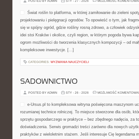
POSTED BY ADMIN
STY - 27 - 2026
MOŻLIWOŚĆ KOMENTOWA
Świat roślin to platforma, w której zamiłowanie do zieleni spo
projektowaniu i pielęgnacji ogrodów. To opowieść o tym, jak frag
się w spójny ogród, gdzie rośliny rosną zdrowo, a człowiek odzys
idei stoi Kraków i okolice, czyli region, w którym pogoda bywa ka
ogrom możliwości do tworzenia klasycznych kompozycji – od ma
kompleksowe inwestycje. […]
CATEGORIES:
WYZWANIA NAUCZYCIELI
SADOWNICTWO
POSTED BY ADMIN
STY - 26 - 2026
MOŻLIWOŚĆ KOMENTOWA
e-Ursus.pl to kompleksowa witryna poświęcona maszynom u
rozumianej technice rolniczej. To miejsce stworzone dla osób, k
sprzętu gospodarczego w praktyce – bez zbędnego nadęcia, za to
doświadczenia. Serwis gromadzi treści zarówno dla nowych użytk
praktyków z wieloletnim stażem. Jeśli interesuje Cię legendarna m