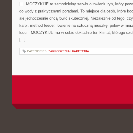
MOCZYKIJE to samodzielny serwis o łowieniu ryb, który pows
do wody z praktycznymi poradami. To miejsce dla osób, które ko
ale jednocześnie chcą łowić skuteczniej. Niezależnie od tego, czy 
karpi, method feeder, łowienie na sztuczną muszkę, połów w mor
lodu – MOCZYKIJE ma w sobie dokładnie ten klimat, którego szuk
[…]
CATEGORIES:
ZAPROSZENIA I PAPETERIA