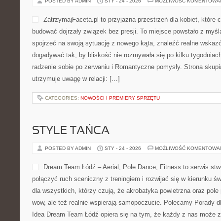
POSTED BY ADMIN
STY - 24 - 2026
MOŻLIWOŚĆ KOMENTOWA
ZatrzymajFaceta.pl to przyjazna przestrzeń dla kobiet, które 
budować dojrzały związek bez presji. To miejsce powstało z myś
spojrzeć na swoją sytuację z nowego kąta, znaleźć realne wskaz
dogadywać tak, by bliskość nie rozmywała się po kilku tygodniac
radzenie sobie po zerwaniu i Romantyczne pomysły. Strona skupi
utrzymuje uwagę w relacji: […]
CATEGORIES:
NOWOŚCI I PREMIERY SPRZĘTU
STYLE TAŃCA
POSTED BY ADMIN
STY - 24 - 2026
MOŻLIWOŚĆ KOMENTOWA
Dream Team Łódź – Aerial, Pole Dance, Fitness to serwis stw
połączyć ruch sceniczny z treningiem i rozwijać się w kierunku ś
dla wszystkich, którzy czują, że akrobatyka powietrzna oraz pole p
wow, ale też realnie wspierają samopoczucie. Polecamy Porady dla
Idea Dream Team Łódź opiera się na tym, że każdy z nas może 