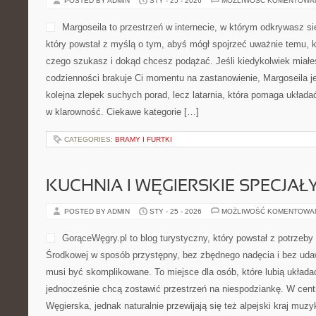
POSTED BY ADMIN
STY - 25 - 2026
MOŻLIWOŚĆ KOMENTOWA
Margoseila to przestrzeń w internecie, w którym odkrywasz si
który powstał z myślą o tym, abyś mógł spojrzeć uważnie temu, k
czego szukasz i dokąd chcesz podążać. Jeśli kiedykolwiek miałe
codzienności brakuje Ci momentu na zastanowienie, Margoseila jes
kolejna zlepek suchych porad, lecz latarnia, która pomaga układ
w klarowność. Ciekawe kategorie […]
CATEGORIES:
BRAMY I FURTKI
KUCHNIA I WĘGIERSKIE SPECJAŁ
POSTED BY ADMIN
STY - 25 - 2026
MOŻLIWOŚĆ KOMENTOWA
GorąceWęgry.pl to blog turystyczny, który powstał z potrzeb
Środkowej w sposób przystępny, bez zbędnego nadęcia i bez uda
musi być skomplikowane. To miejsce dla osób, które lubią układa
jednocześnie chcą zostawić przestrzeń na niespodziankę. W cen
Węgierska, jednak naturalnie przewijają się też alpejski kraj muzyk