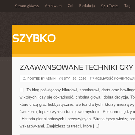
Archiwum
Gol
Redakcja
Tagi
Strona główna
Spis Treści
SZYBKO
ZAAWANSOWANE TECHNIKI GRY
POSTED BY ADMIN
STY - 29 - 2026
MOŻLIWOŚĆ KOMENTOWA
To blog poświęcony bilardowi, snookerowi, darts oraz bowling
w których liczy się dokładność, chłodna głowa i dobra decyzja. T
które chcą grać hobbystycznie, ale też dla tych, którzy mierzą 
ćwiczenia, lepsze wyniki i turniejowe myślenie. Polecam między in
i Historia gier bilardowych i precyzyjnych. Strona łączy wiedzę 
wskazówkami. Znajdziesz tu treści, które […]