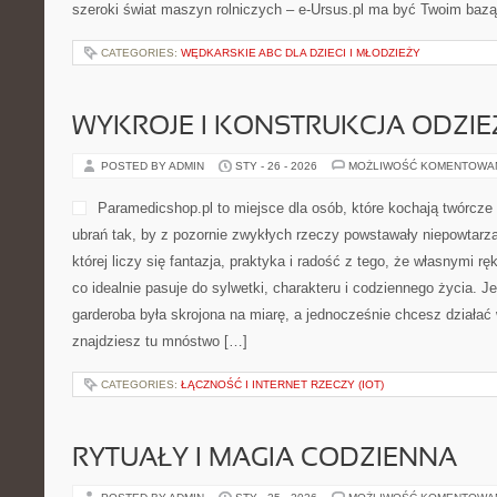
szeroki świat maszyn rolniczych – e-Ursus.pl ma być Twoim baz
CATEGORIES:
WĘDKARSKIE ABC DLA DZIECI I MŁODZIEŻY
WYKROJE I KONSTRUKCJA ODZIE
POSTED BY ADMIN
STY - 26 - 2026
MOŻLIWOŚĆ KOMENTOWA
Paramedicshop.pl to miejsce dla osób, które kochają twórcze 
ubrań tak, by z pozornie zwykłych rzeczy powstawały niepowtarzal
której liczy się fantazja, praktyka i radość z tego, że własnymi 
co idealnie pasuje do sylwetki, charakteru i codziennego życia. J
garderoba była skrojona na miarę, a jednocześnie chcesz działa
znajdziesz tu mnóstwo […]
CATEGORIES:
ŁĄCZNOŚĆ I INTERNET RZECZY (IOT)
RYTUAŁY I MAGIA CODZIENNA