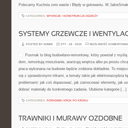
Polecamy Kuchnia zero waste i Błędy w gotowaniu. W JakieSmaki.
CATEGORIES:
WYKROJE I KONSTRUKCJA ODZIEŻY
SYSTEMY GRZEWCZE I WENTYLA
POSTED BY ADMIN
STY - 28 - 2026
MOŻLIWOŚĆ KOMENTOWA
Pusmak to blog budowlano-remontowy, który powstał z myślą 
dom, remontują mieszkanie, aranżują wnętrza albo po prostu ch
praca wykonana na budowie będzie zrobiona dokładnie. To miejsc
się z sprawdzonymi trikami, a tematy takie jak elektronarzędzia 
problemami: jak coś dopasować, jak zamocować elementy, jak us
dobrać materiały do konkretnego zadania. Ulubione kategorie […]
CATEGORIES:
PORADNIKI KROK PO KROKU
TRAWNIKI I MURAWY OZDOBNE