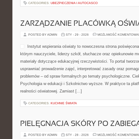
CATEGORIES:
UBEZPIECZENIA I AUTOCASCO
ZARZĄDZANIE PLACÓWKĄ OŚW
POSTED BY ADMIN
STY - 29 - 2026
MOŻLIWOŚĆ KOMENTOWA
Instytut wspierania oświaty to nowoczesna strona poświęcona
którym nauczyciele, liderzy szkół, słuchacze oraz opiekunowie m
materiały dotyczące edukacyjnej rzeczywistości. To portal tworz
usprawniać prowadzenie zajęć, interpretować zasady oraz pomag
problemów – od spraw formalnych po tematy psychologiczne. Cie
Psychologia w edukacji i Szkolnictwo wyższe. W praktyce ta plat
realności oświatowej. Zamiast […]
CATEGORIES:
KUCHNIE ŚWIATA
PIELĘGNACJA SKÓRY PO ZABIEG
POSTED BY ADMIN
STY - 28 - 2026
MOŻLIWOŚĆ KOMENTOWA