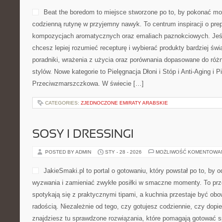
Beat the boredom to miejsce stworzone po to, by pokonać mo
codzienną rutynę w przyjemny nawyk. To centrum inspiracji o pre
kompozycjach aromatycznych oraz emaliach paznokciowych. Jeś
chcesz lepiej rozumieć recepturę i wybierać produkty bardziej świ
poradniki, wrażenia z użycia oraz porównania dopasowane do róż
stylów. Nowe kategorie to Pielęgnacja Dłoni i Stóp i Anti-Aging i P
Przeciwzmarszczkowa. W świecie […]
CATEGORIES:
ZJEDNOCZONE EMIRATY ARABSKIE
SOSY I DRESSINGI
POSTED BY ADMIN
STY - 28 - 2026
MOŻLIWOŚĆ KOMENTOWA
JakieSmaki.pl to portal o gotowaniu, który powstał po to, b
wyzwania i zamieniać zwykłe posiłki w smaczne momenty. To prze
spotykają się z praktycznymi tipami, a kuchnia przestaje być obo
radością. Niezależnie od tego, czy gotujesz codziennie, czy dopi
znajdziesz tu sprawdzone rozwiązania, które pomagają gotować spry