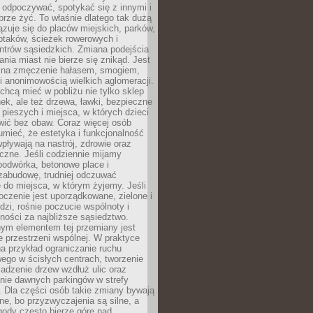
 odpoczywać, spotykać się z innymi i
brze żyć. To właśnie dlatego tak dużą
zuje się do placów miejskich, parków,
ptaków, ścieżek rowerowych i
ntrów sąsiedzkich. Zmiana podejścia
ania miast nie bierze się znikąd. Jest
 na zmęczenie hałasem, smogiem,
 anonimowością wielkich aglomeracji.
hcą mieć w pobliżu nie tylko sklep
ek, ale też drzewa, ławki, bezpieczne
a pieszych i miejsca, w których dzieci
wić bez obaw. Coraz więcej osób
mieć, że estetyka i funkcjonalność
wpływają na nastrój, zdrowie oraz
eczne. Jeśli codziennie mijamy
podwórka, betonowe place i
zabudowę, trudniej odczuwać
 do miejsca, w którym żyjemy. Jeśli
oczenie jest uporządkowane, zielone i
udzi, rośnie poczucie wspólnoty i
ności za najbliższe sąsiedztwo.
ym elementem tej przemiany jest
 przestrzeni wspólnej. W praktyce
a przykład ograniczanie ruchu
go w ścisłych centrach, tworzenie
adzenie drzew wzdłuż ulic oraz
nie dawnych parkingów w strefy
 Dla części osób takie zmiany bywają
ne, bo przyzwyczajenia są silne, a
ody często bierze górę nad