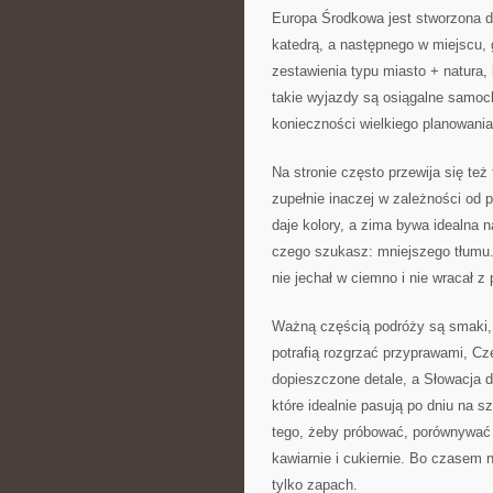
Europa Środkowa jest stworzona d
katedrą, a następnego w miejscu, g
zestawienia typu miasto + natura,
takie wyjazdy są osiągalne samo
konieczności wielkiego planowania
Na stronie często przewija się też
zupełnie inaczej w zależności od p
daje kolory, a zima bywa idealna 
czego szukasz: mniejszego tłumu
nie jechał w ciemno i nie wracał z
Ważną częścią podróży są smaki, 
potrafią rozgrzać przyprawami, C
dopieszczone detale, a Słowacja 
które idealnie pasują po dniu na szl
tego, żeby próbować, porównywać i
kawiarnie i cukiernie. Bo czasem 
tylko zapach.