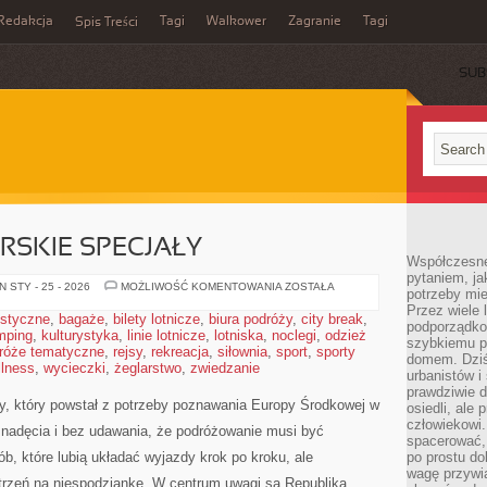
Redakcja
Tagi
Walkower
Zagranie
Tagi
Spis Treści
SUB
RSKIE SPECJAŁY
Współczesne 
pytaniem, ja
KUCHNIA
 STY - 25 - 2026
MOŻLIWOŚĆ KOMENTOWANIA
ZOSTAŁA
potrzeby mie
I
Przez wiele 
WĘGIERSKIE
ystyczne
,
bagaże
,
bilety lotnicze
,
biura podróży
,
city break
,
SPECJAŁY
podporządko
mping
,
kulturystyka
,
linie lotnicze
,
lotniska
,
noclegi
,
odzież
szybkiemu p
róże tematyczne
,
rejsy
,
rekreacja
,
siłownia
,
sport
,
sporty
domem. Dziś
llness
,
wycieczki
,
żeglarstwo
,
zwiedzanie
urbanistów 
prawdziwie d
ny, który powstał z potrzeby poznawania Europy Środkowej w
osiedli, ale
człowiekowi
nadęcia i bez udawania, że podróżowanie musi być
spacerować,
b, które lubią układać wyjazdy krok po kroku, ale
po prostu do
wagę przywią
trzeń na niespodziankę. W centrum uwagi są Republika