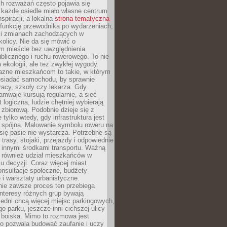
ch rozważań często pojawia się
 każde osiedle miało własne centrum
inspiracji, a lokalna
strona tematyczna
 funkcję przewodnika po wydarzeniach,
h i zmianach zachodzących w
okolicy. Nie da się mówić o
 mieście bez uwzględnienia
ublicznego i ruchu rowerowego. To nie
a ekologii, ale też zwykłej wygody.
jazne mieszkańcom to takie, w którym
posiadać samochodu, by sprawnie
racy, szkoły czy lekarza. Gdy
ramwaje kursują regularnie, a sieć
 logiczna, ludzie chętniej wybierają
zbiorową. Podobnie dzieje się z
 tylko wtedy, gdy infrastruktura jest
i spójna. Malowanie symbolu roweru na
ię pasie nie wystarcza. Potrzebne są
trasy, stojaki, przejazdy i odpowiednie
 innymi środkami transportu. Ważną
a również udział mieszkańców w
 decyzji. Coraz więcej miast
onsultacje społeczne, budżety
 i warsztaty urbanistyczne.
nie zawsze proces ten przebiega
 interesy różnych grup bywają
edni chcą więcej miejsc parkingowych,
go parku, jeszcze inni cichszej ulicy
 boiska. Mimo to rozmowa jest
bo pozwala budować zaufanie i uczy