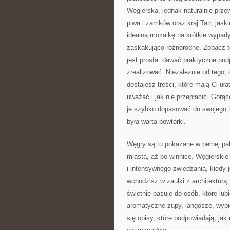
Węgierska, jednak naturalnie przewi
piwa i zamków oraz kraj Tatr, jaski
idealną mozaikę na krótkie wypady 
zaskakująco różnorodne. Zobacz 
jest prosta: dawać praktyczne pod
zrealizować. Niezależnie od tego,
dostajesz treści, które mają Ci uł
uważać i jak nie przepłacić. Gorąc
je szybko dopasować do swojego t
była warta powtórki.
Węgry są tu pokazane w pełnej pa
miasta, aż po winnice. Węgierski
i intensywnego zwiedzania, kiedy 
wchodzisz w zaułki z architekturą,
świetnie pasuje do osób, które lub
aromatyczne zupy, langosze, wypiek
się opisy, które podpowiadają, jak