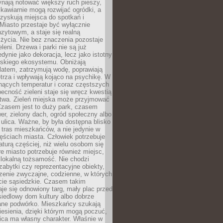
ynają notować większy ruch pieszy,
i kawiarnie mogą rozwijać ogródki, a
zyskują miejsca do spotkań i
Miasto przestaje być wyłącznie
zytowym, a staje się realną
 życia. Nie bez znaczenia pozostaje
eleni. Drzewa i parki nie są już
edynie jako dekoracja, lecz jako istotny
jskiego ekosystemu. Obniżają
latem, zatrzymują wodę, poprawiają
trza i wpływają kojąco na psychikę. W
nących temperatur i coraz częstszych
becność zieleni staje się wręcz kwestią
twa. Zieleń miejska może przyjmować
Czasem jest to duży park, czasem
wer, zielony dach, ogród społeczny albo
ulica. Ważne, by była dostępna blisko
tras mieszkańców, a nie jedynie w
ęściach miasta. Człowiek potrzebuje
aturą częściej, niż wielu osobom się
e miasto potrzebuje również miejsc,
 lokalną tożsamość. Nie chodzi
zabytki czy reprezentacyjne obiekty,
rzenie zwyczajne, codzienne, w których
cie sąsiedzkie. Czasem takim
je się odnowiony targ, mały plac przed
osiedlowy dom kultury albo dobrze
ane podwórko. Mieszkańcy szukają
esienia, dzięki którym mogą poczuć,
nica ma własny charakter. Właśnie w