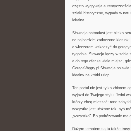
często wygrywają autentycznością
szlaki historyczne, wypady w natur
lokalna.
Słowacja natomiast jest blisko ser
na najbardziej zatłoczone kierunk
a wieczorem wskoczyć do gorących
tygodnia. Słowacja łączy w sobie 
a do tego oferuje wiele miejsc, gd
GorąceWęgry.pl Słowacja pojawia s
idealny na krótki urlop.
Ten portal nie jest tylko zbiorem 
wyjazd do Twojego stylu. Jedni wol
którzy chcą mieszać: rano zabytki
wszystko jest ułożone tak, byś m
„wszystko”. Bo podróżowanie ma d
Dużym tematem są tu także trasy ł