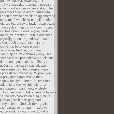
ptaków, ścieżek rowerowych i
ntrów sąsiedzkich. Zmiana podejścia
ania miast nie bierze się znikąd. Jest
 na zmęczenie hałasem, smogiem,
 anonimowością wielkich aglomeracji.
hcą mieć w pobliżu nie tylko sklep
ek, ale też drzewa, ławki, bezpieczne
a pieszych i miejsca, w których dzieci
wić bez obaw. Coraz więcej osób
mieć, że estetyka i funkcjonalność
wpływają na nastrój, zdrowie oraz
eczne. Jeśli codziennie mijamy
podwórka, betonowe place i
zabudowę, trudniej odczuwać
 do miejsca, w którym żyjemy. Jeśli
oczenie jest uporządkowane, zielone i
udzi, rośnie poczucie wspólnoty i
ności za najbliższe sąsiedztwo.
ym elementem tej przemiany jest
 przestrzeni wspólnej. W praktyce
a przykład ograniczanie ruchu
go w ścisłych centrach, tworzenie
adzenie drzew wzdłuż ulic oraz
nie dawnych parkingów w strefy
 Dla części osób takie zmiany bywają
ne, bo przyzwyczajenia są silne, a
ody często bierze górę nad
m myśleniem. Jednak tam, gdzie
je rozsądnie i etapami, szybko
ę, że zyski są ogromne. Lokalne