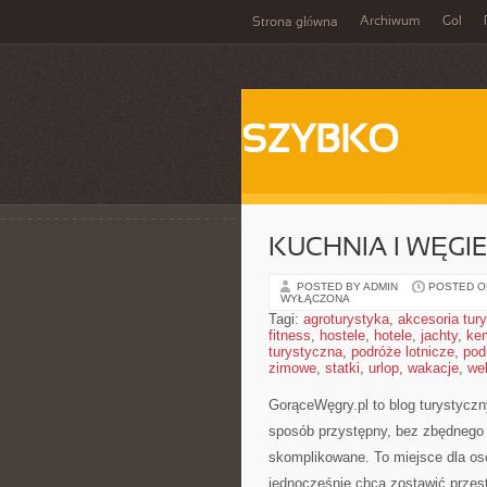
Archiwum
Gol
Strona główna
SZYBKO
KUCHNIA I WĘGIE
POSTED BY ADMIN
POSTED ON
WYŁĄCZONA
Tagi:
agroturystyka
,
akcesoria tur
fitness
,
hostele
,
hotele
,
jachty
,
ke
turystyczna
,
podróże lotnicze
,
pod
zimowe
,
statki
,
urlop
,
wakacje
,
we
GorąceWęgry.pl to blog turystycz
sposób przystępny, bez zbędnego 
skomplikowane. To miejsce dla osó
jednocześnie chcą zostawić przes