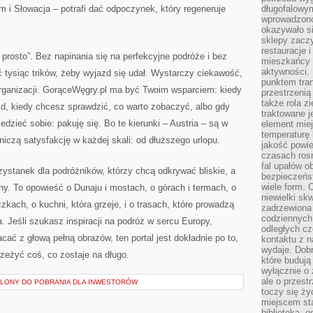
m i Słowacja – potrafi dać odpoczynek, który regeneruje
długofalowy
wprowadzono 
okazywało si
sklepy zacz
restauracje 
prosto”. Bez napinania się na perfekcyjne podróże i bez
mieszkańcy 
aktywności. 
ć tysiąc trików, żeby wyjazd się udał. Wystarczy ciekawość,
punktem tran
organizacji. GorąceWęgry.pl ma być Twoim wsparciem: kiedy
przestrzenią
także rola zi
d, kiedy chcesz sprawdzić, co warto zobaczyć, albo gdy
traktowane j
dzieć sobie: pakuję się. Bo te kierunki – Austria – są w
element mie
temperaturę 
żniczą satysfakcję w każdej skali: od dłuższego urlopu.
jakość powie
czasach ros
fal upałów o
zystanek dla podróżników, którzy chcą odkrywać bliskie, a
bezpieczeńs
wiele form. 
ny. To opowieść o Dunaju i mostach, o górach i termach, o
niewielki sk
kach, o kuchni, która grzeje, i o trasach, które prowadzą
zadrzewiona 
codziennych 
. Jeśli szukasz inspiracji na podróż w sercu Europy,
odległych cz
cać z głową pełną obrazów, ten portal jest dokładnie po to,
kontaktu z n
wydaje. Dobr
zeżyć coś, co zostaje na długo.
które budują
wyłącznie o 
ale o przest
ABLONY DO POBRANIA DLA INWESTORÓW
toczy się ży
miejscem sta
biblioteką, 