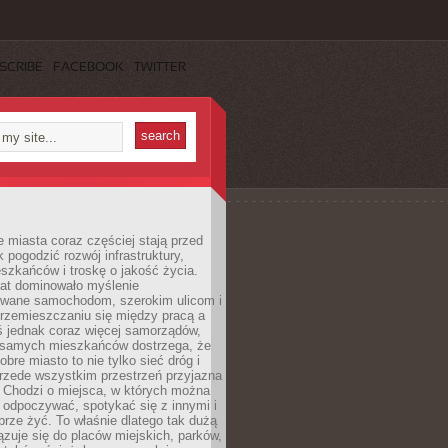
SCRIBE
FACEBOOK
TWITTER
miasta coraz częściej stają przed
k pogodzić rozwój infrastruktury,
szkańców i troskę o jakość życia.
lat dominowało myślenie
wane samochodom, szerokim ulicom i
rzemieszczaniu się między pracą a
 jednak coraz więcej samorządów,
i samych mieszkańców dostrzega, że
obre miasto to nie tylko sieć dróg i
 przede wszystkim przestrzeń przyjazna
. Chodzi o miejsca, w których można
 odpoczywać, spotykać się z innymi i
brze żyć. To właśnie dlatego tak dużą
zuje się do placów miejskich, parków,