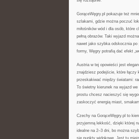
się rozsądnie.
GorąceWęgry.pl pokazuje też mniej
szlakami, gdzie można poczuć lokal
miłośników wód i dla osób, które 
pełną obrazów. Taki wyjazd można 
nawet jako szybka odskocznia po p
formy, Węgry potrafią dać efekt „w
Austria w tej opowieści jest elega
znajdziesz podejście, które łączy 
przeskakiwać między światami: ran
To świetny kierunek na wyjazd we 
prostu chcesz nacieszyć się wygod
zaskoczyć energią miast, smakami 
Czechy na GorąceWęgry.pl to kieru
przyjemną lekkość, dzięki której 
idealne na 2–3 dni, bo można szyb
się punkty widokowe. Jest tu miejs