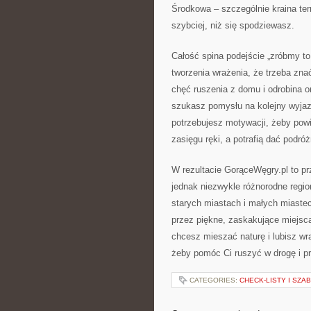
Środkowa – szczególnie kraina ter
szybciej, niż się spodziewasz.
Całość spina podejście „zróbmy to 
tworzenia wrażenia, że trzeba zna
chęć ruszenia z domu i odrobina 
szukasz pomysłu na kolejny wyjaz
potrzebujesz motywacji, żeby powie
zasięgu ręki, a potrafią dać podró
W rezultacie GorąceWęgry.pl to pr
jednak niezwykle różnorodne regio
starych miastach i małych miastecz
przez piękne, zaskakujące miejsca
chcesz mieszać naturę i lubisz wra
żeby pomóc Ci ruszyć w drogę i pr
CATEGORIES:
CHECK-LISTY I SZ