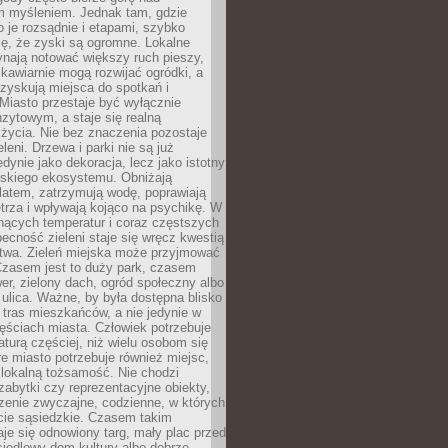
m myśleniem. Jednak tam, gdzie
je rozsądnie i etapami, szybko
ę, że zyski są ogromne. Lokalne
ynają notować większy ruch pieszy,
i kawiarnie mogą rozwijać ogródki, a
zyskują miejsca do spotkań i
Miasto przestaje być wyłącznie
zytowym, a staje się realną
 życia. Nie bez znaczenia pozostaje
eleni. Drzewa i parki nie są już
edynie jako dekoracja, lecz jako istotny
jskiego ekosystemu. Obniżają
latem, zatrzymują wodę, poprawiają
trza i wpływają kojąco na psychikę. W
nących temperatur i coraz częstszych
becność zieleni staje się wręcz kwestią
twa. Zieleń miejska może przyjmować
Czasem jest to duży park, czasem
wer, zielony dach, ogród społeczny albo
ulica. Ważne, by była dostępna blisko
tras mieszkańców, a nie jedynie w
ęściach miasta. Człowiek potrzebuje
aturą częściej, niż wielu osobom się
e miasto potrzebuje również miejsc,
 lokalną tożsamość. Nie chodzi
zabytki czy reprezentacyjne obiekty,
rzenie zwyczajne, codzienne, w których
cie sąsiedzkie. Czasem takim
je się odnowiony targ, mały plac przed
osiedlowy dom kultury albo dobrze