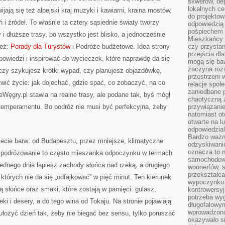
skwerów, de
lokalnych ce
jają się też alpejski kraj muzyki i kawiarni, kraina mostów,
do projektow
ń i źródeł. To właśnie ta cztery sąsiednie światy tworzy
odpowiedzią
pośpiechem i
i dłuższe trasy, bo wszystko jest blisko, a jednocześnie
Mieszkańcy c
też:
Porady dla Turystów
i Podróże budżetowe. Idea strony
czy przystan
przejścia dl
powiedzi i inspirować do wycieczek, które naprawdę da się
mogą się ba
zaczyna rozu
 czy szykujesz krótki wypad, czy planujesz objazdówkę,
przestrzeni 
atwić życie: jak dojechać, gdzie spać, co zobaczyć, na co
relacje społ
zaniedbane 
eWęgry.pl stawia na realne trasy, ale podane tak, byś mógł
chaotyczną 
emperamentu. Bo podróż nie musi być perfekcyjna, żeby
przywiązanie
natomiast ot
otwarte na l
odpowiedzial
Bardzo ważn
lecie barw: od Budapesztu, przez mniejsze, klimatyczne
odzyskiwanie
oznacza to n
e podróżowanie to często mieszanka odpoczynku w termach
samochodowe
jednego dnia łapiesz zachody słońca nad rzeką, a drugiego
woonerfów, s
przekształca
 których nie da się „odfajkować” w pięć minut. Ten kierunek
wypoczynku.
ią słońce oraz smaki, które zostają w pamięci: gulasz,
kontrowersyj
potrzeba wyg
i i desery, a do tego wina od Tokaju. Na stronie pojawiają
długofalowy
wprowadzono 
 ułożyć dzień tak, żeby nie biegać bez sensu, tylko poruszać
okazywało si