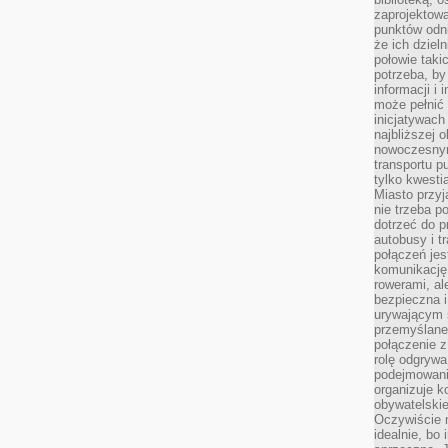
zaprojektow
punktów odni
że ich dziel
połowie taki
potrzeba, by
informacji i 
może pełnić
inicjatywac
najbliższej 
nowoczesnym
transportu p
tylko kwesti
Miasto przy
nie trzeba 
dotrzeć do p
autobusy i t
połączeń jest
komunikację 
rowerami, ale
bezpieczna 
urywającym s
przemyślane 
połączenie z
rolę odgryw
podejmowaniu
organizuje k
obywatelskie
Oczywiście 
idealnie, bo