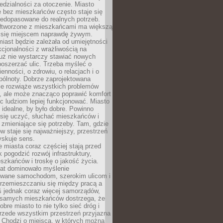
dzialności za otoczenie. Miasto
e bez mieszkańców często staje się
iedopasowane do realnych potrzeb.
łtworzone z mieszkańcami ma większą
 się miejscem naprawdę żywym.
iast będzie zależała od umiejętności
kcjonalności z wrażliwością na
Już nie wystarczy stawiać nowych
oszerzać ulic. Trzeba myśleć o
enności, o zdrowiu, o relacjach i o
pólnoty. Dobrze zaprojektowana
nie rozwiąże wszystkich problemów
, ale może znacząco poprawić komfort
c ludziom lepiej funkcjonować. Miasto
 idealne, by było dobre. Powinno
 się uczyć, słuchać mieszkańców i
zmieniające się potrzeby. Tam, gdzie
w staje się najważniejszy, przestrzeń
yskuje sens.
miasta coraz częściej stają przed
k pogodzić rozwój infrastruktury,
szkańców i troskę o jakość życia.
lat dominowało myślenie
wane samochodom, szerokim ulicom i
rzemieszczaniu się między pracą a
 jednak coraz więcej samorządów,
i samych mieszkańców dostrzega, że
obre miasto to nie tylko sieć dróg i
 przede wszystkim przestrzeń przyjazna
. Chodzi o miejsca, w których można