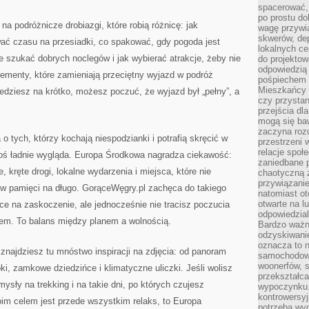
spacerować,
po prostu do
a podróżnicze drobiazgi, które robią różnicę: jak
wagę przywią
skwerów, de
ać czasu na przesiadki, co spakować, gdy pogoda jest
lokalnych ce
ie szukać dobrych noclegów i jak wybierać atrakcje, żeby nie
do projektow
odpowiedzią
elementy, które zamieniają przeciętny wyjazd w podróż
pośpiechem i
Mieszkańcy c
jedziesz na krótko, możesz poczuć, że wyjazd był „pełny”, a
czy przystan
przejścia dl
mogą się ba
zaczyna rozu
 tych, którzy kochają niespodzianki i potrafią skręcić w
przestrzeni 
relacje społ
 coś ładnie wygląda. Europa Środkowa nagradza ciekawość:
zaniedbane 
kręte drogi, lokalne wydarzenia i miejsca, które nie
chaotyczną 
przywiązanie
 w pamięci na długo. GorąceWęgry.pl zachęca do takiego
natomiast ot
otwarte na l
ce na zaskoczenie, ale jednocześnie nie tracisz poczucia
odpowiedzial
nem. To balans między planem a wolnością.
Bardzo ważn
odzyskiwanie
oznacza to n
, znajdziesz tu mnóstwo inspiracji na zdjęcia: od panoram
samochodowe
woonerfów, s
oki, zamkowe dziedzińce i klimatyczne uliczki. Jeśli wolisz
przekształca
ysły na trekking i na takie dni, po których czujesz
wypoczynku.
kontrowersyj
im celem jest przede wszystkim relaks, to Europa
potrzeba wyg