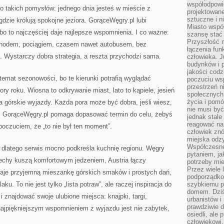
współodpowie
o takich pomysłów: jednego dnia jesteś w mieście z
projektowan
sztuczne i n
dzie królują spokojne jeziora. GorąceWęgry.pl lubi
Miasto wspó
 bo to najczęściej daje najlepsze wspomnienia. I co ważne:
szansę stać
Przyszłość m
chodem, pociągiem, czasem nawet autobusem, bez
łączenia fun
. Wystarczy dobra strategia, a reszta przychodzi sama.
człowieka. 
budynków i p
jakości codzi
 temat sezonowości, bo te kierunki potrafią wyglądać
poczuciu ws
przestrzeń 
ory roku. Wiosna to odkrywanie miast, lato to kąpiele, jesień
społecznych
życia i pomó
na górskie wyjazdy. Każda pora może być dobra, jeśli wiesz,
nie musi być
. GorąceWęgry.pl pomaga dopasować termin do celu, żebyś
jednak stale
reagować na 
 poczuciem, że „to nie był ten moment”.
człowiek znó
miejska odz
Współczesne 
dlatego serwis mocno podkreśla kuchnię regionu. Węgry
pytaniem, ja
zechy kuszą komfortowym jedzeniem, Austria łączy
potrzeby mie
Przez wiele 
daje przyjemną mieszankę górskich smaków i prostych dań,
podporządko
aku. To nie jest tylko „lista potraw”, ale raczej inspiracja do
szybkiemu p
domem. Dziś
 znajdować swoje ulubione miejsca: knajpki, targi,
urbanistów 
prawdziwie d
najpiękniejszym wspomnieniem z wyjazdu jest nie zabytek,
osiedli, ale
człowiekowi