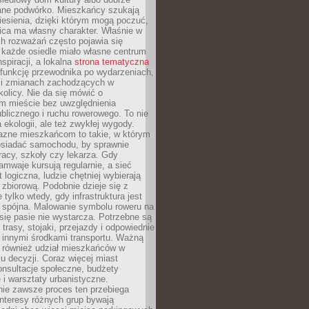
ane podwórko. Mieszkańcy szukają
esienia, dzięki którym mogą poczuć,
nica ma własny charakter. Właśnie w
ch rozważań często pojawia się
 każde osiedle miało własne centrum
inspiracji, a lokalna
strona tematyczna
 funkcję przewodnika po wydarzeniach,
h i zmianach zachodzących w
okolicy. Nie da się mówić o
 mieście bez uwzględnienia
ublicznego i ruchu rowerowego. To nie
a ekologii, ale też zwykłej wygody.
jazne mieszkańcom to takie, w którym
posiadać samochodu, by sprawnie
racy, szkoły czy lekarza. Gdy
ramwaje kursują regularnie, a sieć
 logiczna, ludzie chętniej wybierają
zbiorową. Podobnie dzieje się z
 tylko wtedy, gdy infrastruktura jest
i spójna. Malowanie symbolu roweru na
ię pasie nie wystarcza. Potrzebne są
trasy, stojaki, przejazdy i odpowiednie
 innymi środkami transportu. Ważną
a również udział mieszkańców w
 decyzji. Coraz więcej miast
onsultacje społeczne, budżety
 i warsztaty urbanistyczne.
nie zawsze proces ten przebiega
 interesy różnych grup bywają