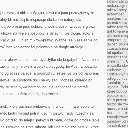
sklepy zacz
restauracje 
mieszkańcy 
 oczywiste oblicze Węgier, czyli miejsca poza głównymi
aktywności. 
punktem tran
ny klimat. Są tu inspiracje dla fanów natury, dla
przestrzenią
chcą po prostu jeść dobrze, chodzić dużo i wracać z głową
także rola zi
traktowane j
ułożyć na wiele sposobów: z dziećmi, we dwoje, solo, a
element mie
temperaturę 
racy, jeśli lubisz mikrowyprawy. Ważne, że niezależnie od
jakość powie
ow” bez konieczności polowania na drogie atrakcje.
czasach ros
fal upałów o
bezpieczeńs
ncka, ale wcale nie musi być „tylko dla bogatych”. Na stronie
wiele form. 
niewielki sk
kawiarniany relaks z alpejską przygodą, bo Austria pozwala
zadrzewiona 
o oglądasz pałace, a popołudniu jesteś już wśród panoram.
codziennych 
odległych cz
dwoje, na sportowe dni i na wyjazd, podczas którego po
kontaktu z n
ą. Austria bywa harmonijna, ale jednocześnie potrafi
wydaje. Dobr
które budują
kuchni i ilością rzeczy do zrobienia.
wyłącznie o 
ale o przest
toczy się ży
nek, który pachnie brukowanymi ulicami i ma w sobie tę
miejscem sta
biblioteką, 
nawet krótki wypad potrafi dać mnóstwo frajdy. Czechy są
zaprojektow
ko dotrzeć do miejsc pełnych klimatu, gdzie po drodze łapie
punktów odni
że ich dziel
ce zarówno na złote miasto, jak i na mniejsze perełki, które