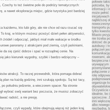
połowie taki
. Czechy to też świetne pole do podróży tematycznych:
potrzeba, by
informacji i 
ę, a nawet eksploracja miejsc, gdzie turystyka jest bardziej
może pełnić
inicjatywac
najbliższej 
nowoczesnym
transportu p
ca każdemu, kto lubi góry, ale nie chce od razu rzucać się
tylko kwesti
i. To kraj, w którym możesz przeżyć dzień pełen aktywności,
Miasto przy
nie trzeba 
 źródeł i odpocząć, jakbyś miał małe wakacje w środku
dotrzeć do p
surowe panoramy z atrakcjami pod ziemią, czyli jaskiniami,
autobusy i t
połączeń jest
zie da się zjeść dobrze i spać w rozsądnej cenie. Na
komunikację 
rowerami, ale
ię jako kierunek wygodny, szybki i bardzo wdzięczny –
bezpieczna 
urywającym s
przemyślane 
połączenie z
opisów atrakcji. To raczej przewodnik, która pomaga dobrać
rolę odgryw
podejmowaniu
ą plan na każdą godzinę, inni szukają spokoju. Są też tacy,
organizuje k
, po południu jedzenie, a wieczorem spacer. Na stronie
obywatelskie
Oczywiście 
ógł wybrać swój wariant bez poczucia, że musisz zobaczyć
idealnie, bo
awać radość, a nie presję.
sprzeczne. J
inni większe
albo nowego
ączone, czyli wypady, które obejmują więcej niż jeden kraj.
niezbędna, 