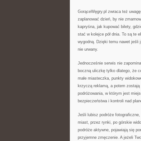
GorąceWęgry.pl zwraca też uwagę n
zaplanować dzień, by nie zmarnow
kapryśna, jak kupować bilety, gdz
stać w kolejce pół dnia. To są te 
wygodną. Dzięki temu nawet jeśli 
nie urwany.
Jednocześnie serwis nie zapomina o
boczną uliczkę tylko dlatego, że
małe miasteczka, punkty widokowe, 
krzyczą reklamą, a potem zostają
podróżowania, w którym jest miejs
bezpieczeństwa i kontroli nad pla
Jeśli lubisz podróże fotograficzne
miast, przez rynki, po górskie wid
podróże aktywne, pojawiają się pom
przyjemne zmęczenie. A jeżeli Two