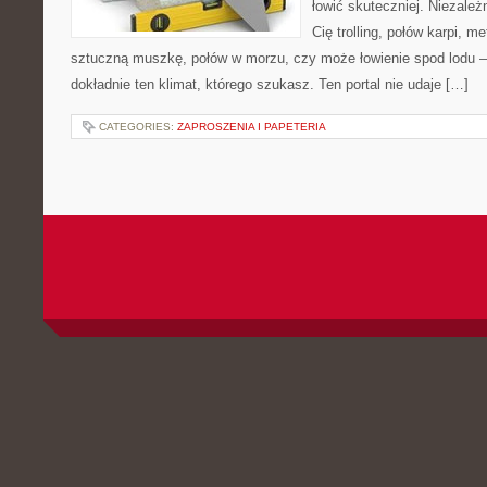
łowić skuteczniej. Niezależn
Cię trolling, połów karpi, m
sztuczną muszkę, połów w morzu, czy może łowienie spod lod
dokładnie ten klimat, którego szukasz. Ten portal nie udaje […]
CATEGORIES:
ZAPROSZENIA I PAPETERIA