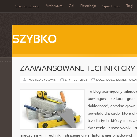
Archiwum
Gol
Redakcja
Tagi
Strona główna
Spis Treści
SZYBKO
ZAAWANSOWANE TECHNIKI GRY
POSTED BY ADMIN
STY - 29 - 2026
MOŻLIWOŚĆ KOMENTOWA
To blog poświęcony bilardow
bowlingowi – czterem grom p
dokładność, chłodna głowa 
powstało dla osób, które ch
też dla tych, którzy mierz
ćwiczenia, lepsze wyniki i 
między innymi Techniki i strategie gry i Historia gier bilardowych 