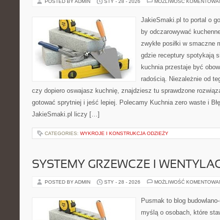
POSTED BY ADMIN
STY - 28 - 2026
MOŻLIWOŚĆ KOMENTOWA
JakieSmaki.pl to portal o g
by odczarowywać kuchenne
zwykłe posiłki w smaczne 
gdzie receptury spotykają s
kuchnia przestaje być obowi
radością. Niezależnie od te
czy dopiero oswajasz kuchnię, znajdziesz tu sprawdzone rozwiąz
gotować sprytniej i jeść lepiej. Polecamy Kuchnia zero waste i B
JakieSmaki.pl liczy […]
CATEGORIES:
WYKROJE I KONSTRUKCJA ODZIEŻY
SYSTEMY GRZEWCZE I WENTYLA
POSTED BY ADMIN
STY - 28 - 2026
MOŻLIWOŚĆ KOMENTOWA
Pusmak to blog budowlano-
myślą o osobach, które sta