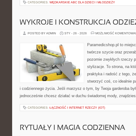
CATEGORIES:
WĘDKARSKIE ABC DLA DZIECI I MŁODZIEŻY
WYKROJE I KONSTRUKCJA ODZIE
POSTED BY ADMIN
STY - 26 - 2026
MOŻLIWOŚĆ KOMENTOWA
Paramedicshop.pl to miejsc
twórcze szycie oraz przerab
pozornie zwykłych rzeczy 
stylizacje. To strona, na któ
praktyka i radość z tego, 
stworzyć coś, co idealnie p
i codziennego życia. Jeśli marzysz o tym, by Twoja garderoba był
jednocześnie chcesz działać w duchu świadomej mody, znajdzie
CATEGORIES:
ŁĄCZNOŚĆ I INTERNET RZECZY (IOT)
RYTUAŁY I MAGIA CODZIENNA