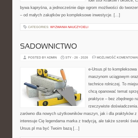
idei stoi Kraków i okolice, 
bywa kapryśna, a jednocześnie daje ogrom możliwości do tworze
– od małych zakątków po kompleksowe inwestycje. […]
CATEGORIES:
WYZWANIA NAUCZYCIELI
SADOWNICTWO
POSTED BY ADMIN
STY - 26 - 2026
MOŻLIWOŚĆ KOMENTOWA
e-Ursus.pl to kompleksowa
maszynom uciągowym oraz 
technice rolniczej. To miej
chcą opanować temat sprz
praktyce – bez zbędnego na
rzeczywiste doświadczenia.
zarówno dla nowych użytkowników maszyn, jak i dla praktyków z 
interesuje Cię legendarna marka z tradycją, ale także szeroki świ
Ursus.pl ma być Twoim bazą […]