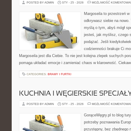
POSTED BY ADMIN
STY - 25 - 2026
MOŻLIWOŚĆ KOMENTOWA
Margoseila to przestrzeń w 
odkrywasz siebie na nowo. T
myślą o tym, abyś mógł sp
jesteś, jak myślisz, czego
podążać. Jeśli kiedykolwie
codzienności brakuje Ci m
Margoseila jest dla Ciebie. To nie jest kolejna zlepek suchych pora
pomaga układać emocje i zamieniać chaos w klarowność. Ciekaw
CATEGORIES:
BRAMY I FURTKI
KUCHNIA I WĘGIERSKIE SPECJAŁ
POSTED BY ADMIN
STY - 25 - 2026
MOŻLIWOŚĆ KOMENTOWA
GorąceWęgry.pl to blog tury
potrzeby poznawania Euro
przystępny, bez zbędnego n