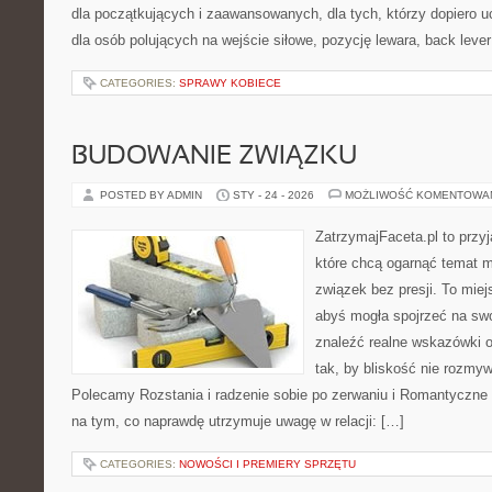
dla początkujących i zaawansowanych, dla tych, którzy dopiero u
dla osób polujących na wejście siłowe, pozycję lewara, back leve
CATEGORIES:
SPRAWY KOBIECE
BUDOWANIE ZWIĄZKU
POSTED BY ADMIN
STY - 24 - 2026
MOŻLIWOŚĆ KOMENTOWA
ZatrzymajFaceta.pl to przyj
które chcą ogarnąć temat mi
związek bez presji. To mie
abyś mogła spojrzeć na swo
znaleźć realne wskazówki 
tak, by bliskość nie rozmyw
Polecamy Rozstania i radzenie sobie po zerwaniu i Romantyczne 
na tym, co naprawdę utrzymuje uwagę w relacji: […]
CATEGORIES:
NOWOŚCI I PREMIERY SPRZĘTU