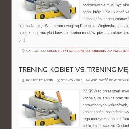
podróżowanie musi być sko
osób, które lubią układać w
jednocześnie chcą zostawić
niespodziankę. W centrum uwagi są Republika Węgierska, jednak n
alpejski kraj muzyki i kawiarni, kraina mostów, piwa i zamków oraz k
[…]
CATEGORIES:
CHECK-LISTY I SZABLONY DO POBRANIA DLA INWESTO
TRENING KOBIET VS. TRENING M
POSTED BY ADMIN
STY - 25 - 2026
MOŻLIWOŚĆ KOMENTOWA
PZKiSW to przestrzeń stwor
kochają kalistenics oraz st
sprawdzonych wskazówek,
konieczności posiadania w
tego marzysz o lepszej form
po to, by prowadzić Cię kr