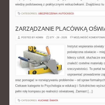
wiedzę podstawową z praktycznymi wskazówkami. Znajdziesz tu t
CATEGORIES:
UBEZPIECZENIA I AUTOCASCO
ZARZĄDZANIE PLACÓWKĄ OŚW
POSTED BY ADMIN
STY - 29 - 2026
MOŻLIWOŚĆ KOMENTOWA
Instytut wspierania oświat
poświęcona oświacie – miej
liderzy szkół, słuchacze o
znaleźć rzetelne materiały
rzeczywistości. To portal t
usprawniać prowadzenie zaj
oraz pomagać w rozwiązywaniu problemów – od spraw formalnych
Ciekawe kategorie to Psychologia w edukacji i Szkolnictwo wyższ
pełni rolę kompasu po realności oświatowej. Zamiast […]
CATEGORIES:
KUCHNIE ŚWIATA