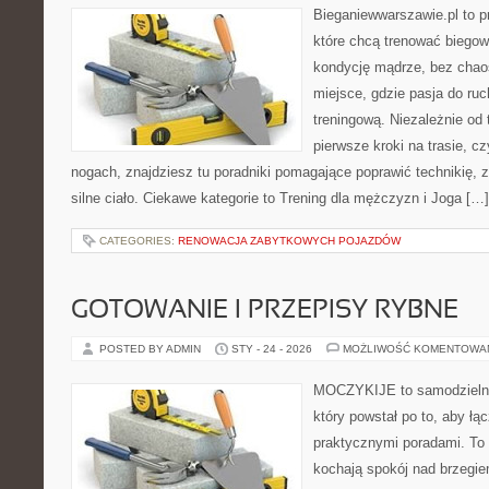
Bieganiewwarszawie.pl to p
które chcą trenować biegowo
kondycję mądrze, bez chaos
miejsce, gdzie pasja do ru
treningową. Niezależnie od
pierwsze kroki na trasie, c
nogach, znajdziesz tu poradniki pomagające poprawić technikię, 
silne ciało. Ciekawe kategorie to Trening dla mężczyzn i Joga […]
CATEGORIES:
RENOWACJA ZABYTKOWYCH POJAZDÓW
GOTOWANIE I PRZEPISY RYBNE
POSTED BY ADMIN
STY - 24 - 2026
MOŻLIWOŚĆ KOMENTOWA
MOCZYKIJE to samodzielny 
który powstał po to, aby ł
praktycznymi poradami. To 
kochają spokój nad brzegie