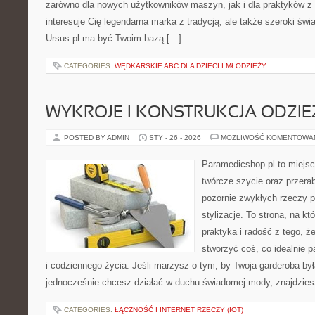
zarówno dla nowych użytkowników maszyn, jak i dla praktyków z 
interesuje Cię legendarna marka z tradycją, ale także szeroki świ
Ursus.pl ma być Twoim bazą […]
CATEGORIES:
WĘDKARSKIE ABC DLA DZIECI I MŁODZIEŻY
WYKROJE I KONSTRUKCJA ODZIE
POSTED BY ADMIN
STY - 26 - 2026
MOŻLIWOŚĆ KOMENTOWA
Paramedicshop.pl to miejsc
twórcze szycie oraz przerab
pozornie zwykłych rzeczy 
stylizacje. To strona, na któ
praktyka i radość z tego, 
stworzyć coś, co idealnie p
i codziennego życia. Jeśli marzysz o tym, by Twoja garderoba był
jednocześnie chcesz działać w duchu świadomej mody, znajdzie
CATEGORIES:
ŁĄCZNOŚĆ I INTERNET RZECZY (IOT)