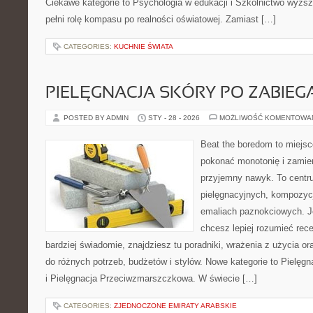
Ciekawe kategorie to Psychologia w edukacji i Szkolnictwo wyższ
pełni rolę kompasu po realności oświatowej. Zamiast […]
CATEGORIES:
KUCHNIE ŚWIATA
PIELĘGNACJA SKÓRY PO ZABIEG
POSTED BY ADMIN
STY - 28 - 2026
MOŻLIWOŚĆ KOMENTOWA
Beat the boredom to miejsc
pokonać monotonię i zamie
przyjemny nawyk. To centru
pielęgnacyjnych, kompozyc
emaliach paznokciowych. J
chcesz lepiej rozumieć rece
bardziej świadomie, znajdziesz tu poradniki, wrażenia z użycia 
do różnych potrzeb, budżetów i stylów. Nowe kategorie to Pielęgnac
i Pielęgnacja Przeciwzmarszczkowa. W świecie […]
CATEGORIES:
ZJEDNOCZONE EMIRATY ARABSKIE