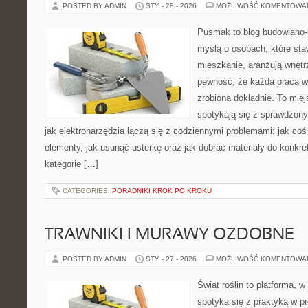
POSTED BY ADMIN
STY - 28 - 2026
MOŻLIWOŚĆ KOMENTOWA
Pusmak to blog budowlano-
myślą o osobach, które sta
mieszkanie, aranżują wnętr
pewność, że każda praca w
zrobiona dokładnie. To miej
spotykają się z sprawdzonym
jak elektronarzędzia łączą się z codziennymi problemami: jak c
elementy, jak usunąć usterkę oraz jak dobrać materiały do konkre
kategorie […]
CATEGORIES:
PORADNIKI KROK PO KROKU
TRAWNIKI I MURAWY OZDOBNE
POSTED BY ADMIN
STY - 27 - 2026
MOŻLIWOŚĆ KOMENTOWA
Świat roślin to platforma, w
spotyka się z praktyką w pr