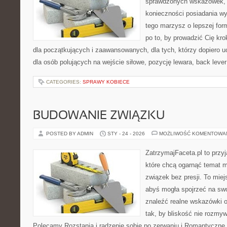
sprawdzonych wskazówek,
konieczności posiadania w
tego marzysz o lepszej form
po to, by prowadzić Cię kr
dla początkujących i zaawansowanych, dla tych, którzy dopiero u
dla osób polujących na wejście siłowe, pozycję lewara, back leve
CATEGORIES:
SPRAWY KOBIECE
BUDOWANIE ZWIĄZKU
POSTED BY ADMIN
STY - 24 - 2026
MOŻLIWOŚĆ KOMENTOWA
ZatrzymajFaceta.pl to przyj
które chcą ogarnąć temat mi
związek bez presji. To mie
abyś mogła spojrzeć na swo
znaleźć realne wskazówki 
tak, by bliskość nie rozmyw
Polecamy Rozstania i radzenie sobie po zerwaniu i Romantyczne 