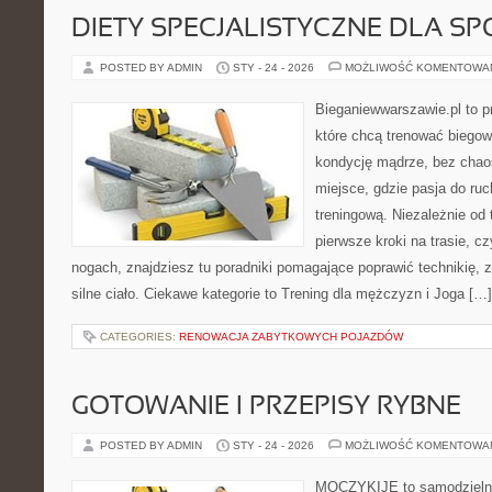
DIETY SPECJALISTYCZNE DLA 
POSTED BY ADMIN
STY - 24 - 2026
MOŻLIWOŚĆ KOMENTOWA
Bieganiewwarszawie.pl to p
które chcą trenować biegowo
kondycję mądrze, bez chaos
miejsce, gdzie pasja do ru
treningową. Niezależnie od
pierwsze kroki na trasie, c
nogach, znajdziesz tu poradniki pomagające poprawić technikię, 
silne ciało. Ciekawe kategorie to Trening dla mężczyzn i Joga […]
CATEGORIES:
RENOWACJA ZABYTKOWYCH POJAZDÓW
GOTOWANIE I PRZEPISY RYBNE
POSTED BY ADMIN
STY - 24 - 2026
MOŻLIWOŚĆ KOMENTOWA
MOCZYKIJE to samodzielny 