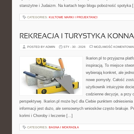
starożytne i Judaizm. Na kartach tego blogu pobożność spotyka 
CATEGORIES:
KULTOWE MARKI I PROJEKTANCI
REKREACJA I TURYSTYKA KONNA
POSTED BY ADMIN
STY - 30 - 2026
MOŻLIWOŚĆ KOMENTOWA
Ikarion.pl to przyjazna plat
inspiracją. To miejsce stwo
wybierają konkret, ale jed
nowe pomysły. Całość zost
użytkownik intuicyjnie docie
codzienne decyzje, a przy 
perspektywę. Ikarion.pl może być dla Ciebie punktem odniesienia
informacji jest dużo, ale sensownych wniosków często brakuje. P
końmi i Choroby i leczenie […]
CATEGORIES:
BAGNA I MOKRADŁA