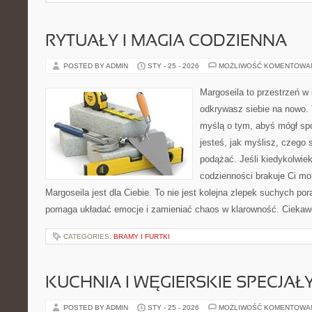
RYTUAŁY I MAGIA CODZIENNA
POSTED BY ADMIN
STY - 25 - 2026
MOŻLIWOŚĆ KOMENTOWA
Margoseila to przestrzeń w 
odkrywasz siebie na nowo. T
myślą o tym, abyś mógł sp
jesteś, jak myślisz, czego
podążać. Jeśli kiedykolwie
codzienności brakuje Ci m
Margoseila jest dla Ciebie. To nie jest kolejna zlepek suchych pora
pomaga układać emocje i zamieniać chaos w klarowność. Ciekaw
CATEGORIES:
BRAMY I FURTKI
KUCHNIA I WĘGIERSKIE SPECJAŁ
POSTED BY ADMIN
STY - 25 - 2026
MOŻLIWOŚĆ KOMENTOWA