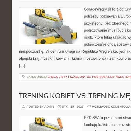
GorąceWęgry.pl to blog tury
potrzeby poznawania Euro
przystępny, bez zbędnego n
podróżowanie musi być sko
osób, które lubią układać w
jednocześnie chcą zostawić
niespodziankę. W centrum uwagi są Republika Węgierska, jednak n
alpejski kraj muzyki i kawiarni, kraina mostów, piwa i zamków oraz k
[…]
CATEGORIES:
CHECK-LISTY I SZABLONY DO POBRANIA DLA INWESTO
TRENING KOBIET VS. TRENING M
POSTED BY ADMIN
STY - 25 - 2026
MOŻLIWOŚĆ KOMENTOWA
PZKiSW to przestrzeń stwor
kochają kalistenics oraz st