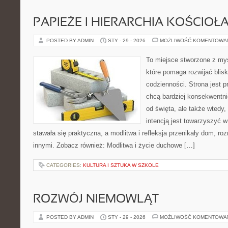
PAPIEŻE I HIERARCHIA KOŚCIOŁ
POSTED BY ADMIN
STY - 29 - 2026
MOŻLIWOŚĆ KOMENTOWA
To miejsce stworzone z myś
które pomaga rozwijać bli
codzienności. Strona jest p
chcą bardziej konsekwentnie
od święta, ale także wtedy,
intencją jest towarzyszyć 
stawała się praktyczna, a modlitwa i refleksja przenikały dom, ro
innymi. Zobacz również: Modlitwa i życie duchowe […]
CATEGORIES:
KULTURA I SZTUKA W SZKOLE
ROZWÓJ NIEMOWLĄT
POSTED BY ADMIN
STY - 29 - 2026
MOŻLIWOŚĆ KOMENTOWA