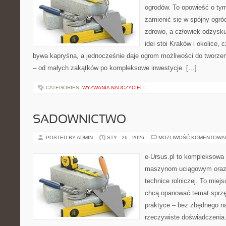
ogrodów. To opowieść o tym
zamienić się w spójny ogród
zdrowo, a człowiek odzysku
idei stoi Kraków i okolice, 
bywa kapryśna, a jednocześnie daje ogrom możliwości do tworze
– od małych zakątków po kompleksowe inwestycje. […]
CATEGORIES:
WYZWANIA NAUCZYCIELI
SADOWNICTWO
POSTED BY ADMIN
STY - 26 - 2026
MOŻLIWOŚĆ KOMENTOWA
e-Ursus.pl to kompleksowa
maszynom uciągowym oraz 
technice rolniczej. To miej
chcą opanować temat sprz
praktyce – bez zbędnego na
rzeczywiste doświadczenia.