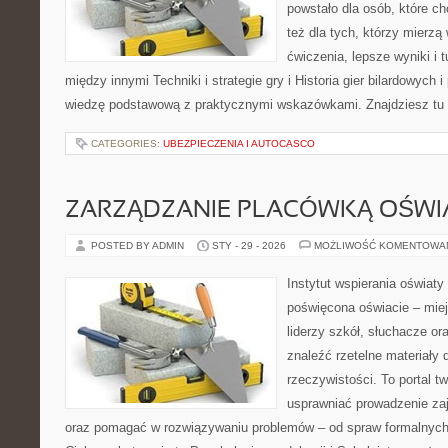
powstało dla osób, które ch
też dla tych, którzy mierz
ćwiczenia, lepsze wyniki i 
między innymi Techniki i strategie gry i Historia gier bilardowych 
wiedzę podstawową z praktycznymi wskazówkami. Znajdziesz tu t
CATEGORIES:
UBEZPIECZENIA I AUTOCASCO
ZARZĄDZANIE PLACÓWKĄ OŚW
POSTED BY ADMIN
STY - 29 - 2026
MOŻLIWOŚĆ KOMENTOWA
Instytut wspierania oświat
poświęcona oświacie – miej
liderzy szkół, słuchacze o
znaleźć rzetelne materiały
rzeczywistości. To portal t
usprawniać prowadzenie zaj
oraz pomagać w rozwiązywaniu problemów – od spraw formalnych