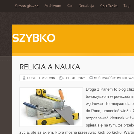
Archiwum
Gol
Redakcja
Tagi
Strona główna
Spis Treści
SZYBKO
RELIGIA A NAUKA
POSTED BY ADMIN
STY - 31 - 2026
MOŻLIWOŚĆ KOMENTOWA
Droga z Panem to blog chrz
towarzyszem w powszednim
wędrówce. To miejsce dla o
do Pana, umacniać więź z 
rozpoznawać kierunek w świ
opiera się na tym, że przek
życia, ale szlakiem, którą można przeżywać krok po kroku. Warto