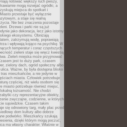
ynają notować większy ruch pieszy,
i kawiarnie mogą rozwijać ogródki, a
zyskują miejsca do spotkań i
Miasto przestaje być wyłącznie
zytowym, a staje się realną
 życia. Nie bez znaczenia pozostaje
eleni. Drzewa i parki nie są już
edynie jako dekoracja, lecz jako istotny
jskiego ekosystemu. Obniżają
latem, zatrzymują wodę, poprawiają
trza i wpływają kojąco na psychikę. W
nących temperatur i coraz częstszych
becność zieleni staje się wręcz kwestią
twa. Zieleń miejska może przyjmować
Czasem jest to duży park, czasem
wer, zielony dach, ogród społeczny albo
ulica. Ważne, by była dostępna blisko
tras mieszkańców, a nie jedynie w
ęściach miasta. Człowiek potrzebuje
aturą częściej, niż wielu osobom się
e miasto potrzebuje również miejsc,
 lokalną tożsamość. Nie chodzi
zabytki czy reprezentacyjne obiekty,
rzenie zwyczajne, codzienne, w których
cie sąsiedzkie. Czasem takim
je się odnowiony targ, mały plac przed
osiedlowy dom kultury albo dobrze
ane podwórko. Mieszkańcy szukają
esienia, dzięki którym mogą poczuć,
nica ma własny charakter. Właśnie w