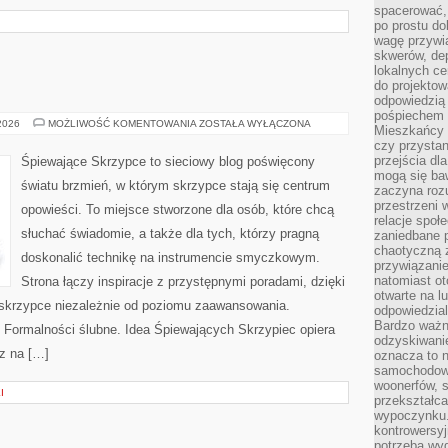
spacerować,
po prostu do
wagę przywią
skwerów, de
lokalnych ce
do projektow
odpowiedzią
pośpiechem i
TRENDY
 2026
MOŻLIWOŚĆ KOMENTOWANIA
ZOSTAŁA WYŁĄCZONA
Mieszkańcy c
ŚLUBNE
czy przystan
przejścia dl
Śpiewające Skrzypce to sieciowy blog poświęcony
mogą się ba
światu brzmień, w którym skrzypce stają się centrum
zaczyna rozu
przestrzeni 
opowieści. To miejsce stworzone dla osób, które chcą
relacje społ
słuchać świadomie, a także dla tych, którzy pragną
zaniedbane 
chaotyczną 
doskonalić technikę na instrumencie smyczkowym.
przywiązanie
natomiast ot
Strona łączy inspiracje z przystępnymi poradami, dzięki
otwarte na l
skrzypce niezależnie od poziomu zaawansowania.
odpowiedzial
Bardzo ważn
 i Formalności ślubne. Idea Śpiewających Skrzypiec opiera
odzyskiwanie
az na […]
oznacza to n
samochodowe
woonerfów, s
I
przekształca
wypoczynku.
kontrowersyj
potrzeba wyg