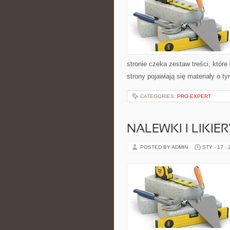
stronie czeka zestaw treści, które
strony pojawiają się materiały o t
CATEGORIES:
PRO-EXPERT
NALEWKI I LIKI
POSTED BY ADMIN
STY - 17 -