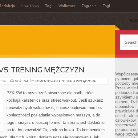
Redakcja
Tagi
Walkower
Zagranie
Tagi
Spis Treści
SUB
 VS. TRENING MĘŻCZYZN
Współczesne 
pytaniem, ja
TRENING
 2026
MOŻLIWOŚĆ KOMENTOWANIA
ZOSTAŁA WYŁĄCZONA
potrzeby mie
KOBIET
Przez wiele 
VS.
TRENING
podporządko
PZKiSW to przestrzeń stworzone dla osób, które
MĘŻCZYZN
szybkiemu p
kochają kalistenics oraz street workout. Jeśli szukasz
domem. Dziś
urbanistów 
sprawdzonych wskazówek, chcesz budować moc bez
prawdziwie d
konieczności posiadania wypasionych maszyn, a do
osiedli, ale
człowiekowi
tego marzysz o lepszej formie, ta strona jest dokładnie
spacerować,
po prostu do
po to, by prowadzić Cię krok po kroku. To kompendium
wagę przywią
ch, dla tych, którzy dopiero uczą się pompowania, jak i