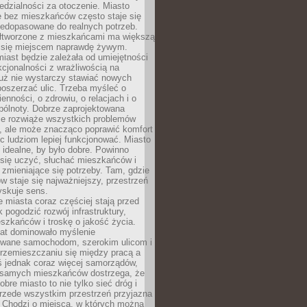
dzialności za otoczenie. Miasto
e bez mieszkańców często staje się
iedopasowane do realnych potrzeb.
łtworzone z mieszkańcami ma większą
 się miejscem naprawdę żywym.
iast będzie zależała od umiejętności
kcjonalności z wrażliwością na
Już nie wystarczy stawiać nowych
oszerzać ulic. Trzeba myśleć o
enności, o zdrowiu, o relacjach i o
pólnoty. Dobrze zaprojektowana
nie rozwiąże wszystkich problemów
, ale może znacząco poprawić komfort
c ludziom lepiej funkcjonować. Miasto
 idealne, by było dobre. Powinno
 się uczyć, słuchać mieszkańców i
zmieniające się potrzeby. Tam, gdzie
w staje się najważniejszy, przestrzeń
yskuje sens.
miasta coraz częściej stają przed
k pogodzić rozwój infrastruktury,
szkańców i troskę o jakość życia.
lat dominowało myślenie
wane samochodom, szerokim ulicom i
rzemieszczaniu się między pracą a
 jednak coraz więcej samorządów,
i samych mieszkańców dostrzega, że
obre miasto to nie tylko sieć dróg i
 przede wszystkim przestrzeń przyjazna
. Chodzi o miejsca, w których można