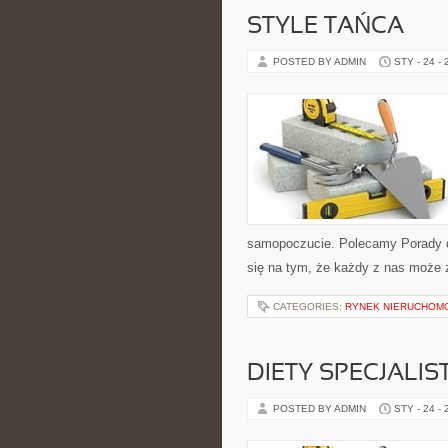
STYLE TAŃCA
POSTED BY ADMIN
STY - 24 -
samopoczucie. Polecamy Porady dl
się na tym, że każdy z nas może
CATEGORIES:
RYNEK NIERUCHOM
DIETY SPECJAL
POSTED BY ADMIN
STY - 24 -