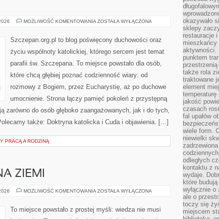
długofalowy
wprowadzono 
okazywało si
SZCZEPAN
 2026
MOŻLIWOŚĆ KOMENTOWANIA
ZOSTAŁA WYŁĄCZONA
sklepy zacz
restauracje 
Szczepan.org.pl to blog poświęcony duchowości oraz
mieszkańcy 
aktywności. 
życiu wspólnoty katolickiej, którego sercem jest temat
punktem tran
parafii św. Szczepana. To miejsce powstało dla osób,
przestrzenią
także rola zi
które chcą głębiej poznać codzienność wiary: od
traktowane j
rozmowy z Bogiem, przez Eucharystię, aż po duchowe
element mie
temperaturę 
umocnienie. Strona łączy pamięć pokoleń z przystępną
jakość powie
czasach ros
iają zarówno do osób głęboko zaangażowanych, jak i do tych,
fal upałów o
Polecamy także: Doktryna katolicka i Cuda i objawienia. […]
bezpieczeńs
wiele form. 
niewielki sk
 PRACĄ A RODZINĄ
zadrzewiona 
codziennych 
odległych cz
kontaktu z n
NA ZIEMI
wydaje. Dobr
które budują
wyłącznie o 
HISTORIA
 2026
MOŻLIWOŚĆ KOMENTOWANIA
ZOSTAŁA WYŁĄCZONA
ŻYCIA
ale o przest
NA
toczy się ży
ZIEMI
To miejsce powstało z prostej myśli: wiedza nie musi
miejscem sta
biblioteką, 