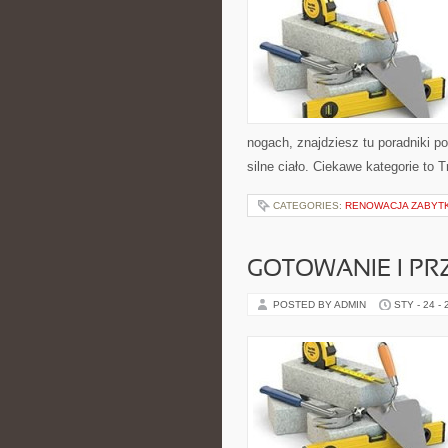
nogach, znajdziesz tu poradniki p
silne ciało. Ciekawe kategorie to 
CATEGORIES:
RENOWACJA ZABYT
GOTOWANIE I PR
POSTED BY ADMIN
STY - 24 -