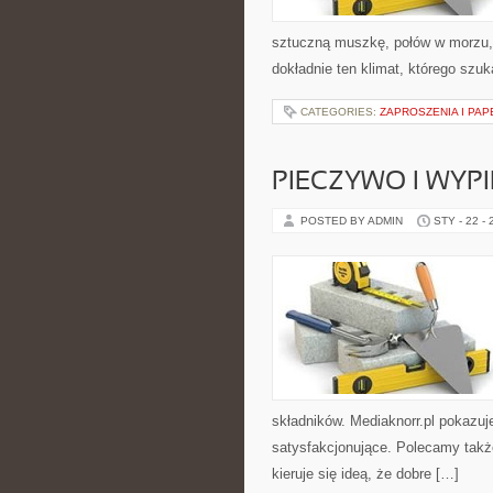
sztuczną muszkę, połów w morzu
dokładnie ten klimat, którego szuk
CATEGORIES:
ZAPROSZENIA I PAP
PIECZYWO I WYPI
POSTED BY ADMIN
STY - 22 -
składników. Mediaknorr.pl pokazuj
satysfakcjonujące. Polecamy także 
kieruje się ideą, że dobre […]