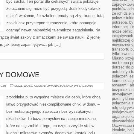
być sucha. Ten portal dla ciekawych świata pokazuje,
zaprojektow
że uczenie się może być przygodą. Jeśli kiedykolwiek
punktów odni
że ich dziel
miałeś wrażenie, że szkolne tematy są zbyt trudne, tutaj
połowie taki
potrzeba, by
znajdziesz przystępne tłumaczenia, które pomagają
informacji i 
ogarnąć nawet najbardziej tajemnicze zagadnienia. Na
może pełnić
inicjatywac
 łączą świat szkoły z smaczkami ze świata nauki. Z jednej
najbliższej 
ym, jak lepiej zapamiętywać, jak […]
nowoczesnym
transportu p
tylko kwesti
Miasto przy
nie trzeba 
dotrzeć do p
autobusy i t
ERY DOMOWE
połączeń jest
komunikację 
rowerami, ale
NALEWKI
 2026
MOŻLIWOŚĆ KOMENTOWANIA
ZOSTAŁA WYŁĄCZONA
I
bezpieczna 
LIKIERY
urywającym s
DOMOWE
zrobdrinka.pl to wygodne miejsce dla osób, które chcą
przemyślane 
połączenie z
łatwo przygotować nieskomplikowane drinki w domu –
rolę odgryw
bez restauracyjnego zaplecza i bez wyszukanych
podejmowaniu
organizuje k
składników. To baza pomysłów na napoje mieszane,
obywatelskie
Oczywiście 
które da się zrobić z tego, co często zwykle stoi w
idealnie, bo
kuchni: mikserów, syropów, dodatków i kostek lodu.