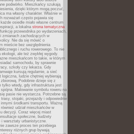
ane podwórko. Mieszkańcy szukają
esienia, dzięki którym mogą poczuć,
nica ma własny charakter. Właśnie w
ch rozważań często pojawia się
 każde osiedle miało własne centrum
inspiracji, a lokalna
strona tematyczna
 funkcję przewodnika po wydarzeniach,
h i zmianach zachodzących w
okolicy. Nie da się mówić o
 mieście bez uwzględnienia
ublicznego i ruchu rowerowego. To nie
a ekologii, ale też zwykłej wygody.
jazne mieszkańcom to takie, w którym
posiadać samochodu, by sprawnie
racy, szkoły czy lekarza. Gdy
ramwaje kursują regularnie, a sieć
 logiczna, ludzie chętniej wybierają
zbiorową. Podobnie dzieje się z
 tylko wtedy, gdy infrastruktura jest
i spójna. Malowanie symbolu roweru na
ię pasie nie wystarcza. Potrzebne są
trasy, stojaki, przejazdy i odpowiednie
 innymi środkami transportu. Ważną
a również udział mieszkańców w
 decyzji. Coraz więcej miast
onsultacje społeczne, budżety
 i warsztaty urbanistyczne.
nie zawsze proces ten przebiega
 interesy różnych grup bywają