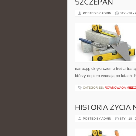
SZCZEPAN
POSTED BY ADMIN
STY - 20 -
narracją, dzięki czemu treści traf
którzy dopiero wracają po latach. 
CATEGORIES:
RÓWNOWAGA MIĘDZY
HISTORIA ŻYCIA 
POSTED BY ADMIN
STY - 18 -