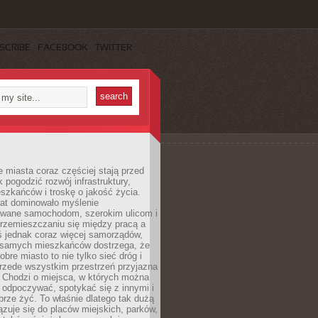
SCRIBE
FACEBOOK
TWITTER
miasta coraz częściej stają przed
k pogodzić rozwój infrastruktury,
szkańców i troskę o jakość życia.
lat dominowało myślenie
wane samochodom, szerokim ulicom i
rzemieszczaniu się między pracą a
 jednak coraz więcej samorządów,
i samych mieszkańców dostrzega, że
obre miasto to nie tylko sieć dróg i
 przede wszystkim przestrzeń przyjazna
. Chodzi o miejsca, w których można
 odpoczywać, spotykać się z innymi i
brze żyć. To właśnie dlatego tak dużą
zuje się do placów miejskich, parków,