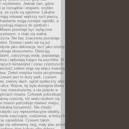
m myśleniem. Jednak tam, gdzie
je rozsądnie i etapami, szybko
ę, że zyski są ogromne. Lokalne
ynają notować większy ruch pieszy,
i kawiarnie mogą rozwijać ogródki, a
zyskują miejsca do spotkań i
Miasto przestaje być wyłącznie
zytowym, a staje się realną
 życia. Nie bez znaczenia pozostaje
eleni. Drzewa i parki nie są już
edynie jako dekoracja, lecz jako istotny
jskiego ekosystemu. Obniżają
latem, zatrzymują wodę, poprawiają
trza i wpływają kojąco na psychikę. W
nących temperatur i coraz częstszych
becność zieleni staje się wręcz kwestią
twa. Zieleń miejska może przyjmować
Czasem jest to duży park, czasem
wer, zielony dach, ogród społeczny albo
ulica. Ważne, by była dostępna blisko
tras mieszkańców, a nie jedynie w
ęściach miasta. Człowiek potrzebuje
aturą częściej, niż wielu osobom się
e miasto potrzebuje również miejsc,
 lokalną tożsamość. Nie chodzi
zabytki czy reprezentacyjne obiekty,
rzenie zwyczajne, codzienne, w których
cie sąsiedzkie. Czasem takim
je się odnowiony targ, mały plac przed
osiedlowy dom kultury albo dobrze