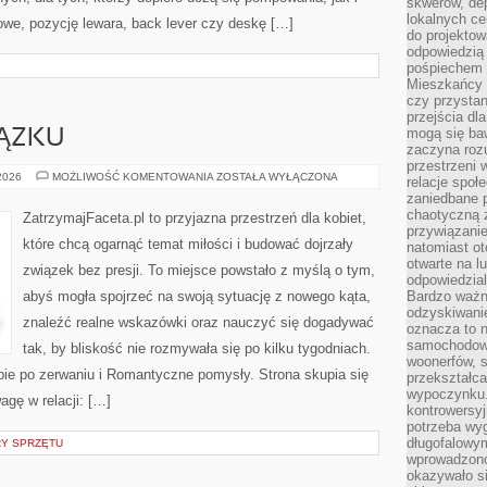
skwerów, de
lokalnych ce
łowe, pozycję lewara, back lever czy deskę […]
do projektow
odpowiedzią
pośpiechem i
Mieszkańcy c
czy przystan
przejścia dl
mogą się ba
ĄZKU
zaczyna rozu
przestrzeni 
BUDOWANIE
 2026
MOŻLIWOŚĆ KOMENTOWANIA
ZOSTAŁA WYŁĄCZONA
relacje społ
ZWIĄZKU
zaniedbane 
chaotyczną 
ZatrzymajFaceta.pl to przyjazna przestrzeń dla kobiet,
przywiązanie
które chcą ogarnąć temat miłości i budować dojrzały
natomiast ot
otwarte na l
związek bez presji. To miejsce powstało z myślą o tym,
odpowiedzial
abyś mogła spojrzeć na swoją sytuację z nowego kąta,
Bardzo ważn
odzyskiwanie
znaleźć realne wskazówki oraz nauczyć się dogadywać
oznacza to n
samochodowe
tak, by bliskość nie rozmywała się po kilku tygodniach.
woonerfów, s
bie po zerwaniu i Romantyczne pomysły. Strona skupia się
przekształca
wypoczynku.
gę w relacji: […]
kontrowersyj
potrzeba wyg
długofalowy
RY SPRZĘTU
wprowadzono 
okazywało si