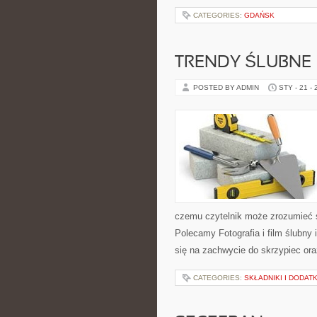
CATEGORIES:
GDAŃSK
TRENDY ŚLUBNE
POSTED BY ADMIN
STY - 21 -
czemu czytelnik może zrozumieć 
Polecamy Fotografia i film ślubny
się na zachwycie do skrzypiec or
CATEGORIES:
SKŁADNIKI I DODATK