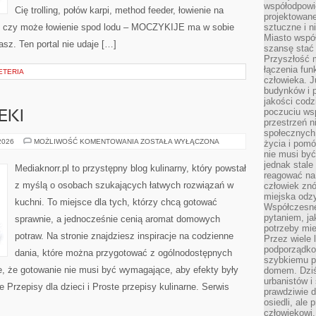
współodpowie
Cię trolling, połów karpi, method feeder, łowienie na
projektowan
, czy może łowienie spod lodu – MOCZYKIJE ma w sobie
sztuczne i n
Miasto wspó
asz. Ten portal nie udaje […]
szansę stać
Przyszłość m
łączenia fun
ETERIA
człowieka. 
budynków i p
jakości codzi
poczuciu ws
EKI
przestrzeń 
społecznych
PIECZYWO
 2026
MOŻLIWOŚĆ KOMENTOWANIA
ZOSTAŁA WYŁĄCZONA
życia i pomó
I
nie musi być
WYPIEKI
jednak stale
Mediaknorr.pl to przystępny blog kulinarny, który powstał
reagować na 
z myślą o osobach szukających łatwych rozwiązań w
człowiek znó
miejska odz
kuchni. To miejsce dla tych, którzy chcą gotować
Współczesne 
pytaniem, ja
sprawnie, a jednocześnie cenią aromat domowych
potrzeby mie
potraw. Na stronie znajdziesz inspiracje na codzienne
Przez wiele 
podporządko
dania, które można przygotować z ogólnodostępnych
szybkiemu p
e, że gotowanie nie musi być wymagające, aby efekty były
domem. Dziś
urbanistów 
Przepisy dla dzieci i Proste przepisy kulinarne. Serwis
prawdziwie d
osiedli, ale
człowiekowi