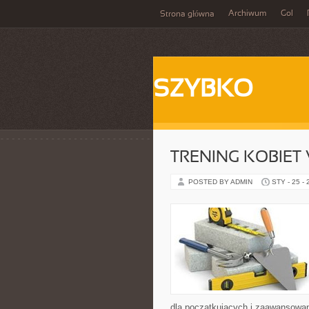
Archiwum
Gol
Strona główna
SZYBKO
TRENING KOBIET
POSTED BY ADMIN
STY - 25 -
dla początkujących i zaawansowany