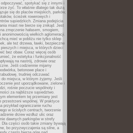
 odpoczywać, spotykać się z innymi i
brze żyć. To właśnie dlatego tak dużą
zuje się do placów miejskich, parków,
ptaków, ścieżek rowerowych i
ntrów sąsiedzkich. Zmiana podejścia
ania miast nie bierze się znikąd. Jest
 na zmęczenie hałasem, smogiem,
 anonimowością wielkich aglomeracji.
hcą mieć w pobliżu nie tylko sklep
ek, ale też drzewa, ławki, bezpieczne
a pieszych i miejsca, w których dzieci
wić bez obaw. Coraz więcej osób
mieć, że estetyka i funkcjonalność
wpływają na nastrój, zdrowie oraz
eczne. Jeśli codziennie mijamy
podwórka, betonowe place i
zabudowę, trudniej odczuwać
 do miejsca, w którym żyjemy. Jeśli
oczenie jest uporządkowane, zielone i
udzi, rośnie poczucie wspólnoty i
ności za najbliższe sąsiedztwo.
ym elementem tej przemiany jest
 przestrzeni wspólnej. W praktyce
a przykład ograniczanie ruchu
go w ścisłych centrach, tworzenie
adzenie drzew wzdłuż ulic oraz
nie dawnych parkingów w strefy
 Dla części osób takie zmiany bywają
ne, bo przyzwyczajenia są silne, a
ody często bierze górę nad