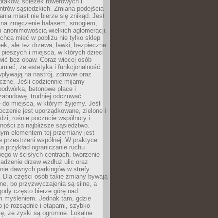
ptaków, ścieżek rowerowych i
ntrów sąsiedzkich. Zmiana podejścia
ania miast nie bierze się znikąd. Jest
 na zmęczenie hałasem, smogiem,
 anonimowością wielkich aglomeracji.
hcą mieć w pobliżu nie tylko sklep
ek, ale też drzewa, ławki, bezpieczne
a pieszych i miejsca, w których dzieci
wić bez obaw. Coraz więcej osób
mieć, że estetyka i funkcjonalność
wpływają na nastrój, zdrowie oraz
eczne. Jeśli codziennie mijamy
podwórka, betonowe place i
zabudowę, trudniej odczuwać
 do miejsca, w którym żyjemy. Jeśli
oczenie jest uporządkowane, zielone i
udzi, rośnie poczucie wspólnoty i
ności za najbliższe sąsiedztwo.
ym elementem tej przemiany jest
 przestrzeni wspólnej. W praktyce
a przykład ograniczanie ruchu
go w ścisłych centrach, tworzenie
adzenie drzew wzdłuż ulic oraz
nie dawnych parkingów w strefy
 Dla części osób takie zmiany bywają
ne, bo przyzwyczajenia są silne, a
ody często bierze górę nad
m myśleniem. Jednak tam, gdzie
je rozsądnie i etapami, szybko
ę, że zyski są ogromne. Lokalne