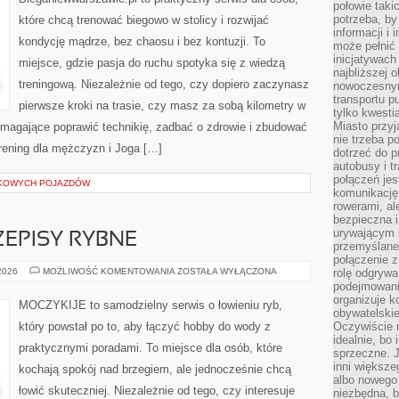
połowie taki
potrzeba, by
które chcą trenować biegowo w stolicy i rozwijać
informacji i 
kondycję mądrze, bez chaosu i bez kontuzji. To
może pełnić
inicjatywac
miejsce, gdzie pasja do ruchu spotyka się z wiedzą
najbliższej 
treningową. Niezależnie od tego, czy dopiero zaczynasz
nowoczesnym
transportu p
pierwsze kroki na trasie, czy masz za sobą kilometry w
tylko kwesti
Miasto przy
omagające poprawić technikię, zadbać o zdrowie i zbudować
nie trzeba 
Trening dla mężczyzn i Joga […]
dotrzeć do p
autobusy i t
połączeń jest
KOWYCH POJAZDÓW
komunikację 
rowerami, ale
bezpieczna 
urywającym s
ZEPISY RYBNE
przemyślane 
połączenie z
GOTOWANIE
 2026
MOŻLIWOŚĆ KOMENTOWANIA
ZOSTAŁA WYŁĄCZONA
rolę odgryw
I
podejmowaniu
PRZEPISY
organizuje k
RYBNE
MOCZYKIJE to samodzielny serwis o łowieniu ryb,
obywatelskie
który powstał po to, aby łączyć hobby do wody z
Oczywiście 
idealnie, bo
praktycznymi poradami. To miejsce dla osób, które
sprzeczne. J
inni większe
kochają spokój nad brzegiem, ale jednocześnie chcą
albo nowego
łowić skuteczniej. Niezależnie od tego, czy interesuje
niezbędna, 