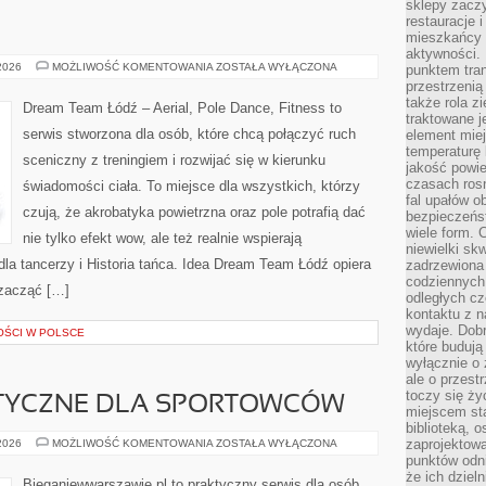
sklepy zacz
restauracje 
mieszkańcy 
aktywności. 
STYLE
 2026
MOŻLIWOŚĆ KOMENTOWANIA
ZOSTAŁA WYŁĄCZONA
punktem tran
TAŃCA
przestrzenią
także rola zi
Dream Team Łódź – Aerial, Pole Dance, Fitness to
traktowane j
serwis stworzona dla osób, które chcą połączyć ruch
element mie
temperaturę 
sceniczny z treningiem i rozwijać się w kierunku
jakość powie
czasach ros
świadomości ciała. To miejsce dla wszystkich, którzy
fal upałów o
czują, że akrobatyka powietrzna oraz pole potrafią dać
bezpieczeńs
wiele form. 
nie tylko efekt wow, ale też realnie wspierają
niewielki sk
a tancerzy i Historia tańca. Idea Dream Team Łódź opiera
zadrzewiona 
codziennych 
 zacząć […]
odległych cz
kontaktu z n
wydaje. Dobr
OŚCI W POLSCE
które budują
wyłącznie o 
ale o przest
toczy się ży
ISTYCZNE DLA SPORTOWCÓW
miejscem sta
biblioteką, 
DIETY
zaprojektow
 2026
MOŻLIWOŚĆ KOMENTOWANIA
ZOSTAŁA WYŁĄCZONA
SPECJALISTYCZNE
punktów odni
DLA
że ich dziel
SPORTOWCÓW
Bieganiewwarszawie.pl to praktyczny serwis dla osób,