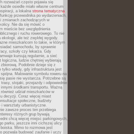
ch rozważań często pojawia się
 każde osiedle miało własne centrum
inspiracji, a lokalna
strona tematyczna
 funkcję przewodnika po wydarzeniach,
h i zmianach zachodzących w
okolicy. Nie da się mówić o
 mieście bez uwzględnienia
ublicznego i ruchu rowerowego. To nie
a ekologii, ale też zwykłej wygody.
jazne mieszkańcom to takie, w którym
posiadać samochodu, by sprawnie
racy, szkoły czy lekarza. Gdy
ramwaje kursują regularnie, a sieć
 logiczna, ludzie chętniej wybierają
zbiorową. Podobnie dzieje się z
 tylko wtedy, gdy infrastruktura jest
i spójna. Malowanie symbolu roweru na
ię pasie nie wystarcza. Potrzebne są
trasy, stojaki, przejazdy i odpowiednie
 innymi środkami transportu. Ważną
a również udział mieszkańców w
 decyzji. Coraz więcej miast
onsultacje społeczne, budżety
 i warsztaty urbanistyczne.
nie zawsze proces ten przebiega
 interesy różnych grup bywają
edni chcą więcej miejsc parkingowych,
go parku, jeszcze inni cichszej ulicy
 boiska. Mimo to rozmowa jest
bo pozwala budować zaufanie i uczy