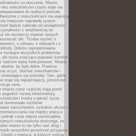
dzialności za otoczenie. Miasto
e bez mieszkańców często staje się
iedopasowane do realnych potrzeb.
łtworzone z mieszkańcami ma większą
 się miejscem naprawdę żywym.
iast będzie zależała od umiejętności
kcjonalności z wrażliwością na
Już nie wystarczy stawiać nowych
oszerzać ulic. Trzeba myśleć o
enności, o zdrowiu, o relacjach i o
pólnoty. Dobrze zaprojektowana
nie rozwiąże wszystkich problemów
, ale może znacząco poprawić komfort
c ludziom lepiej funkcjonować. Miasto
 idealne, by było dobre. Powinno
 się uczyć, słuchać mieszkańców i
zmieniające się potrzeby. Tam, gdzie
w staje się najważniejszy, przestrzeń
yskuje sens.
miasta coraz częściej stają przed
k pogodzić rozwój infrastruktury,
szkańców i troskę o jakość życia.
lat dominowało myślenie
wane samochodom, szerokim ulicom i
rzemieszczaniu się między pracą a
 jednak coraz więcej samorządów,
i samych mieszkańców dostrzega, że
obre miasto to nie tylko sieć dróg i
 przede wszystkim przestrzeń przyjazna
. Chodzi o miejsca, w których można