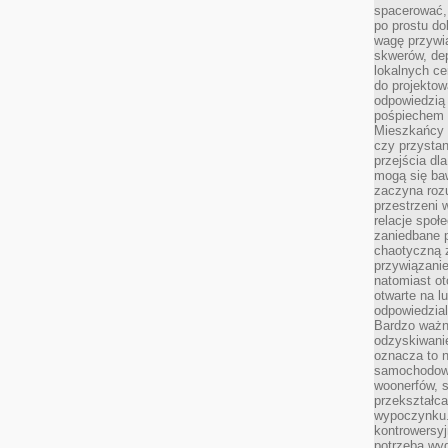
spacerować,
po prostu do
wagę przywią
skwerów, de
lokalnych ce
do projektow
odpowiedzią
pośpiechem i
Mieszkańcy c
czy przystan
przejścia dl
mogą się ba
zaczyna rozu
przestrzeni 
relacje społ
zaniedbane 
chaotyczną 
przywiązanie
natomiast ot
otwarte na l
odpowiedzial
Bardzo ważn
odzyskiwanie
oznacza to n
samochodowe
woonerfów, s
przekształca
wypoczynku.
kontrowersyj
potrzeba wyg