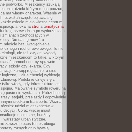
ane podwórko. Mieszkańcy szukają
esienia, dzięki którym mogą poczuć,
nica ma własny charakter. Właśnie w
ch rozważań często pojawia się
 każde osiedle miało własne centrum
inspiracji, a lokalna
strona tematyczna
 funkcję przewodnika po wydarzeniach,
h i zmianach zachodzących w
okolicy. Nie da się mówić o
 mieście bez uwzględnienia
ublicznego i ruchu rowerowego. To nie
a ekologii, ale też zwykłej wygody.
jazne mieszkańcom to takie, w którym
posiadać samochodu, by sprawnie
racy, szkoły czy lekarza. Gdy
ramwaje kursują regularnie, a sieć
 logiczna, ludzie chętniej wybierają
zbiorową. Podobnie dzieje się z
 tylko wtedy, gdy infrastruktura jest
i spójna. Malowanie symbolu roweru na
ię pasie nie wystarcza. Potrzebne są
trasy, stojaki, przejazdy i odpowiednie
 innymi środkami transportu. Ważną
a również udział mieszkańców w
 decyzji. Coraz więcej miast
onsultacje społeczne, budżety
 i warsztaty urbanistyczne.
nie zawsze proces ten przebiega
 interesy różnych grup bywają