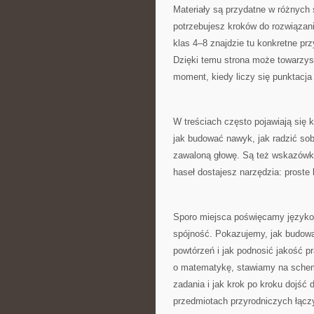
Materiały są przydatne w różnych 
potrzebujesz kroków do rozwiązani
klas 4–8 znajdzie tu konkretne pr
Dzięki temu strona może towarzysz
moment, kiedy liczy się punktacj
W treściach często pojawiają się 
jak budować nawyk, jak radzić sob
zawaloną głowę. Są też wskazówki
haseł dostajesz narzędzia: proste
Sporo miejsca poświęcamy językow
spójność. Pokazujemy, jak budowa
powtórzeń i jak podnosić jakość pr
o matematykę, stawiamy na schema
zadania i jak krok po kroku dojść
przedmiotach przyrodniczych łącz