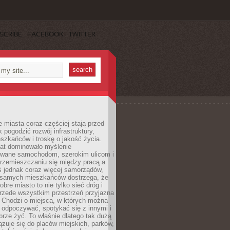
SCRIBE
FACEBOOK
TWITTER
miasta coraz częściej stają przed
k pogodzić rozwój infrastruktury,
szkańców i troskę o jakość życia.
lat dominowało myślenie
wane samochodom, szerokim ulicom i
rzemieszczaniu się między pracą a
 jednak coraz więcej samorządów,
i samych mieszkańców dostrzega, że
obre miasto to nie tylko sieć dróg i
 przede wszystkim przestrzeń przyjazna
. Chodzi o miejsca, w których można
 odpoczywać, spotykać się z innymi i
brze żyć. To właśnie dlatego tak dużą
zuje się do placów miejskich, parków,