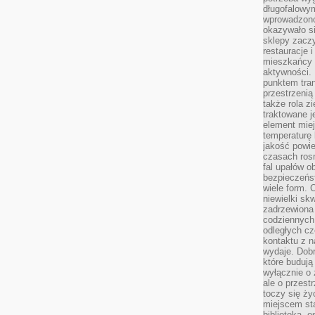
długofalowy
wprowadzono 
okazywało si
sklepy zacz
restauracje 
mieszkańcy 
aktywności. 
punktem tran
przestrzenią
także rola zi
traktowane j
element mie
temperaturę 
jakość powie
czasach ros
fal upałów o
bezpieczeńs
wiele form. 
niewielki sk
zadrzewiona 
codziennych 
odległych cz
kontaktu z n
wydaje. Dobr
które budują
wyłącznie o 
ale o przest
toczy się ży
miejscem sta
biblioteką, 