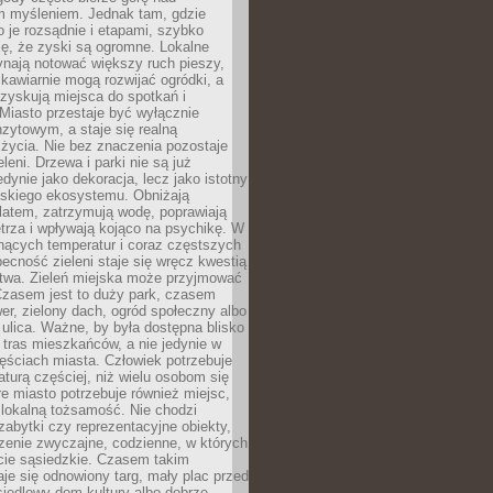
m myśleniem. Jednak tam, gdzie
je rozsądnie i etapami, szybko
ę, że zyski są ogromne. Lokalne
ynają notować większy ruch pieszy,
i kawiarnie mogą rozwijać ogródki, a
zyskują miejsca do spotkań i
Miasto przestaje być wyłącznie
zytowym, a staje się realną
 życia. Nie bez znaczenia pozostaje
eleni. Drzewa i parki nie są już
edynie jako dekoracja, lecz jako istotny
jskiego ekosystemu. Obniżają
latem, zatrzymują wodę, poprawiają
trza i wpływają kojąco na psychikę. W
nących temperatur i coraz częstszych
becność zieleni staje się wręcz kwestią
twa. Zieleń miejska może przyjmować
Czasem jest to duży park, czasem
wer, zielony dach, ogród społeczny albo
ulica. Ważne, by była dostępna blisko
tras mieszkańców, a nie jedynie w
ęściach miasta. Człowiek potrzebuje
aturą częściej, niż wielu osobom się
e miasto potrzebuje również miejsc,
 lokalną tożsamość. Nie chodzi
zabytki czy reprezentacyjne obiekty,
rzenie zwyczajne, codzienne, w których
cie sąsiedzkie. Czasem takim
je się odnowiony targ, mały plac przed
osiedlowy dom kultury albo dobrze