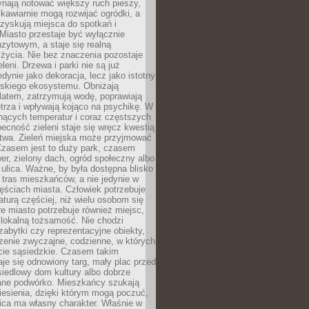
ynają notować większy ruch pieszy,
i kawiarnie mogą rozwijać ogródki, a
zyskują miejsca do spotkań i
Miasto przestaje być wyłącznie
zytowym, a staje się realną
 życia. Nie bez znaczenia pozostaje
eleni. Drzewa i parki nie są już
edynie jako dekoracja, lecz jako istotny
jskiego ekosystemu. Obniżają
latem, zatrzymują wodę, poprawiają
trza i wpływają kojąco na psychikę. W
nących temperatur i coraz częstszych
becność zieleni staje się wręcz kwestią
twa. Zieleń miejska może przyjmować
Czasem jest to duży park, czasem
wer, zielony dach, ogród społeczny albo
ulica. Ważne, by była dostępna blisko
tras mieszkańców, a nie jedynie w
ęściach miasta. Człowiek potrzebuje
aturą częściej, niż wielu osobom się
e miasto potrzebuje również miejsc,
 lokalną tożsamość. Nie chodzi
zabytki czy reprezentacyjne obiekty,
rzenie zwyczajne, codzienne, w których
cie sąsiedzkie. Czasem takim
je się odnowiony targ, mały plac przed
osiedlowy dom kultury albo dobrze
ane podwórko. Mieszkańcy szukają
esienia, dzięki którym mogą poczuć,
nica ma własny charakter. Właśnie w