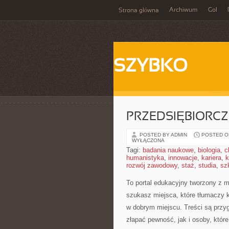
Archiwum
Gol
Strona główna
SZYBKO
PRZEDSIĘBIORC
POSTED BY ADMIN
POSTED ON
WYŁĄCZONA
Tagi:
badania naukowe
,
biologia
,
c
humanistyka
,
innowacje
,
kariera
,
k
rozwój zawodowy
,
staż
,
studia
,
sz
To portal edukacyjny tworzony z m
szukasz miejsca, które tłumaczy k
w dobrym miejscu. Treści są przyg
złapać pewność, jak i osoby, któ