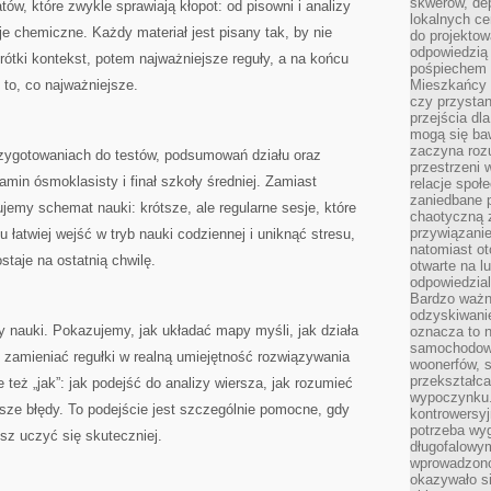
skwerów, de
ów, które zwykle sprawiają kłopot: od pisowni i analizy
lokalnych ce
cje chemiczne. Każdy materiał jest pisany tak, by nie
do projektow
odpowiedzią
krótki kontekst, potem najważniejsze reguły, a na końcu
pośpiechem i
 to, co najważniejsze.
Mieszkańcy c
czy przystan
przejścia dl
mogą się ba
zaczyna rozu
przygotowaniach do testów, podsumowań działu oraz
przestrzeni 
min ósmoklasisty i finał szkoły średniej. Zamiast
relacje społ
zaniedbane 
emy schemat nauki: krótsze, ale regularne sesje, które
chaotyczną 
przywiązanie
 łatwiej wejść w tryb nauki codziennej i uniknąć stresu,
natomiast ot
staje na ostatnią chwilę.
otwarte na l
odpowiedzial
Bardzo ważn
odzyskiwanie
nauki. Pokazujemy, jak układać mapy myśli, jak działa
oznacza to n
samochodowe
 zamieniać regułki w realną umiejętność rozwiązywania
woonerfów, s
przekształca
e też „jak”: jak podejść do analizy wiersza, jak rozumieć
wypoczynku.
sze błędy. To podejście jest szczególnie pomocne, gdy
kontrowersyj
potrzeba wyg
sz uczyć się skuteczniej.
długofalowy
wprowadzono 
okazywało si