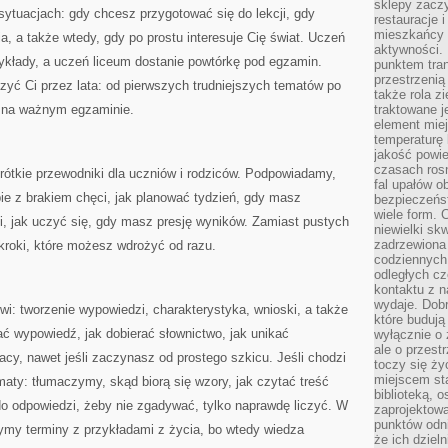
sklepy zacz
sytuacjach: gdy chcesz przygotować się do lekcji, gdy
restauracje 
mieszkańcy 
a, a także wtedy, gdy po prostu interesuje Cię świat. Uczeń
aktywności. 
zykłady, a uczeń liceum dostanie powtórkę pod egzamin.
punktem tran
przestrzenią
yć Ci przez lata: od pierwszych trudniejszych tematów po
także rola zi
a na ważnym egzaminie.
traktowane j
element mie
temperaturę 
jakość powie
czasach ros
krótkie przewodniki dla uczniów i rodziców. Podpowiadamy,
fal upałów o
ie z brakiem chęci, jak planować tydzień, gdy masz
bezpieczeńs
wiele form. 
, jak uczyć się, gdy masz presję wyników. Zamiast pustych
niewielki sk
zadrzewiona 
 kroki, które możesz wdrożyć od razu.
codziennych 
odległych cz
kontaktu z n
wydaje. Dobr
i: tworzenie wypowiedzi, charakterystyka, wnioski, a także
które budują
ć wypowiedź, jak dobierać słownictwo, jak unikać
wyłącznie o 
ale o przest
acy, nawet jeśli zaczynasz od prostego szkicu. Jeśli chodzi
toczy się ży
miejscem sta
ty: tłumaczymy, skąd biorą się wzory, jak czytać treść
biblioteką, 
 do odpowiedzi, żeby nie zgadywać, tylko naprawdę liczyć. W
zaprojektow
punktów odni
ymy terminy z przykładami z życia, bo wtedy wiedza
że ich dziel