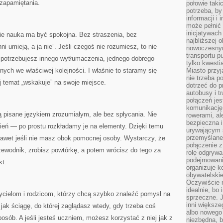
 zapamiętania.
połowie taki
potrzeba, by
informacji i 
może pełnić
inicjatywac
dzie nauka ma być spokojna. Bez straszenia, bez
najbliższej 
i umieją, a ja nie”. Jeśli czegoś nie rozumiesz, to nie
nowoczesnym
transportu p
 potrzebujesz innego wytłumaczenia, jednego dobrego
tylko kwesti
nych we właściwej kolejności. I właśnie to staramy się
Miasto przy
nie trzeba 
ej temat „wskakuje” na swoje miejsce.
dotrzeć do p
autobusy i t
połączeń jest
komunikację 
są pisane językiem zrozumiałym, ale bez spłycania. Nie
rowerami, ale
bezpieczna 
ień — po prostu rozkładamy je na elementy. Dzięki temu
urywającym s
przemyślane 
awet jeśli nie masz obok pomocnej osoby. Wystarczy, że
połączenie z
zewodnik, zrobisz powtórkę, a potem wrócisz do tego za
rolę odgryw
podejmowaniu
kt.
organizuje k
obywatelskie
Oczywiście 
idealnie, bo
zycielom i rodzicom, którzy chcą szybko znaleźć pomysł na
sprzeczne. J
inni większe
jak ściągę, do której zaglądasz wtedy, gdy trzeba coś
albo nowego
osób. A jeśli jesteś uczniem, możesz korzystać z niej jak z
niezbędna, 