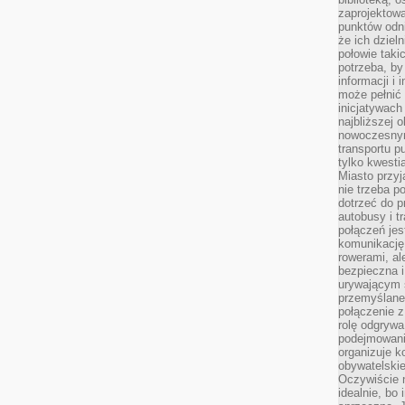
zaprojektow
punktów odni
że ich dziel
połowie taki
potrzeba, by
informacji i 
może pełnić
inicjatywac
najbliższej 
nowoczesnym
transportu p
tylko kwesti
Miasto przy
nie trzeba 
dotrzeć do p
autobusy i t
połączeń jest
komunikację 
rowerami, ale
bezpieczna 
urywającym s
przemyślane 
połączenie z
rolę odgryw
podejmowaniu
organizuje k
obywatelskie
Oczywiście 
idealnie, bo