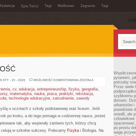
Redakcja
Tagi
Walkower
Zagranie
Tagi
Spis Treści
SUB
ZOŚĆ
Współczesne 
pytaniem, ja
PRZEDSIĘBIORCZOŚĆ
 STY - 15 - 2026
MOŻLIWOŚĆ KOMENTOWANIA
ZOSTAŁA
potrzeby mie
Przez wiele 
hemia
,
cv
,
edukacja
,
entrepreneurship
,
fizyka
,
geografia
,
podporządko
ursy
,
matematyka
,
nauka
,
praca
,
praktyki
,
rekrutacja
,
szybkiemu p
koła
,
technologie edukacyjne
,
zatrudnienie
,
zawody
domem. Dziś
urbanistów 
yślą o uczniach z szkoły podstawowej oraz liceum. Jeśli
prawdziwie d
osiedli, ale
rok po kroku, a do tego pomaga w codziennej nauce, jesteś
człowiekowi
otowane tak, aby wspierały zarówno tych, którzy chcą
spacerować,
po prostu do
re celują w szkolne sukcesy. Polecamy
Fizyka
i Biologia. Na
wagę przywią