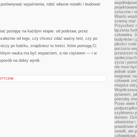
współodpowie
orównywać wyjaśnienia, robić własne notatki i budować
projektowan
sztuczne i n
Miasto wspó
szansę stać
Przyszłość m
łączenia fun
erać postępy na każdym etapie: od podstaw, przez
człowieka. 
iezależnie od tego, czy chcesz zdać ważny test, czy po
budynków i p
jakości codzi
zeczy po ludzku, znajdziesz tu treści, które pomogą Ci
poczuciu ws
 którym nauka ma być wsparciem, a nie ciężarem — i w
przestrzeń 
społecznych
sposób na dobry wynik.
życia i pomó
nie musi być
jednak stale
reagować na 
STYCZNE
człowiek znó
miejska odz
Współczesne 
pytaniem, ja
potrzeby mie
Przez wiele 
podporządko
szybkiemu p
domem. Dziś
urbanistów 
prawdziwie d
osiedli, ale
człowiekowi