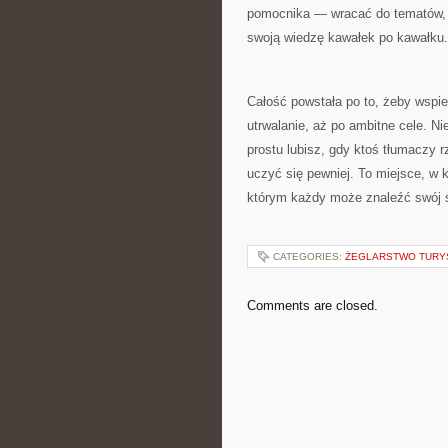
pomocnika — wracać do tematów, p
swoją wiedzę kawałek po kawałku.
Całość powstała po to, żeby wspi
utrwalanie, aż po ambitne cele. N
prostu lubisz, gdy ktoś tłumaczy r
uczyć się pewniej. To miejsce, w
którym każdy może znaleźć swój 
CATEGORIES:
ŻEGLARSTWO TURY
Comments are closed.