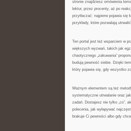
stronie znajdziesz omówienia temat
lektur, przez procenty, aż po reak
przytłaczać: najpierw pojawia się 
przykłady, które pozwalają utrwalić
Ten portal jest też wsparciem w 
większych wyzwań, takich jak egza
chaotycznego „zakuwania” proponuj
budują pewność siebie. Dzięki temu
który pojawia się, gdy wszystko zo
Ważnym elementem są też metody 
systematyczne utrwalanie oraz jak
zadań. Dostajesz nie tylko „co”, al
polecenia, jak wyłapywać najczęst
brakuje Ci pewności albo gdy chce