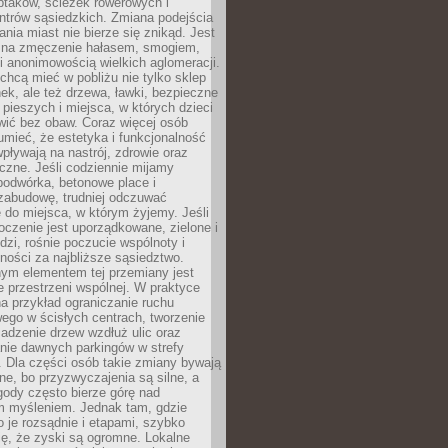
ptaków, ścieżek rowerowych i
ntrów sąsiedzkich. Zmiana podejścia
ania miast nie bierze się znikąd. Jest
 na zmęczenie hałasem, smogiem,
 anonimowością wielkich aglomeracji.
hcą mieć w pobliżu nie tylko sklep
ek, ale też drzewa, ławki, bezpieczne
a pieszych i miejsca, w których dzieci
wić bez obaw. Coraz więcej osób
mieć, że estetyka i funkcjonalność
wpływają na nastrój, zdrowie oraz
eczne. Jeśli codziennie mijamy
podwórka, betonowe place i
zabudowę, trudniej odczuwać
 do miejsca, w którym żyjemy. Jeśli
oczenie jest uporządkowane, zielone i
udzi, rośnie poczucie wspólnoty i
ności za najbliższe sąsiedztwo.
ym elementem tej przemiany jest
 przestrzeni wspólnej. W praktyce
a przykład ograniczanie ruchu
go w ścisłych centrach, tworzenie
adzenie drzew wzdłuż ulic oraz
nie dawnych parkingów w strefy
 Dla części osób takie zmiany bywają
ne, bo przyzwyczajenia są silne, a
ody często bierze górę nad
m myśleniem. Jednak tam, gdzie
je rozsądnie i etapami, szybko
ę, że zyski są ogromne. Lokalne