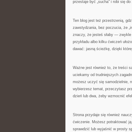
przestaje być „sucha” i robi się do
Ten blog jest też przestrzenią, g
zawstydzania, bez poczucia, że „inn
znaczy, że jesteś słaby — zwykle
przykładu albo kilku ćwiczeń ułożo
dawać: jasną ścieżkę, dzięki któr
Ważne jest również to, że treści 
uciekamy od trudniejszych zagadn
możesz uczyć się samodzielnie, n
wybierzesz temat, przeczytasz pr
dzień lub dwa, żeby wzmocnić efe
Strona przydaje się również nauc
ćwiczenie. Możesz potraktować ją 
sprawdzić lub wyjaśnić w prosty sp