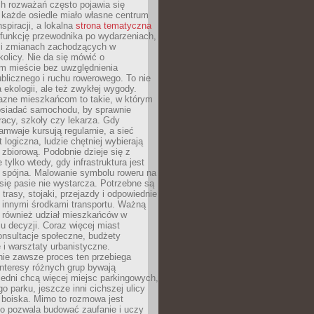
ch rozważań często pojawia się
 każde osiedle miało własne centrum
inspiracji, a lokalna
strona tematyczna
 funkcję przewodnika po wydarzeniach,
h i zmianach zachodzących w
okolicy. Nie da się mówić o
 mieście bez uwzględnienia
ublicznego i ruchu rowerowego. To nie
a ekologii, ale też zwykłej wygody.
jazne mieszkańcom to takie, w którym
posiadać samochodu, by sprawnie
racy, szkoły czy lekarza. Gdy
ramwaje kursują regularnie, a sieć
 logiczna, ludzie chętniej wybierają
zbiorową. Podobnie dzieje się z
 tylko wtedy, gdy infrastruktura jest
i spójna. Malowanie symbolu roweru na
ię pasie nie wystarcza. Potrzebne są
trasy, stojaki, przejazdy i odpowiednie
 innymi środkami transportu. Ważną
a również udział mieszkańców w
 decyzji. Coraz więcej miast
onsultacje społeczne, budżety
 i warsztaty urbanistyczne.
nie zawsze proces ten przebiega
 interesy różnych grup bywają
edni chcą więcej miejsc parkingowych,
go parku, jeszcze inni cichszej ulicy
 boiska. Mimo to rozmowa jest
bo pozwala budować zaufanie i uczy