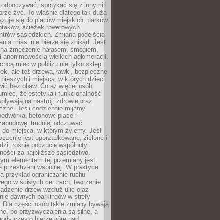
 odpoczywać, spotykać się z innymi i
brze żyć. To właśnie dlatego tak dużą
zuje się do placów miejskich, parków,
ptaków, ścieżek rowerowych i
ntrów sąsiedzkich. Zmiana podejścia
ania miast nie bierze się znikąd. Jest
 na zmęczenie hałasem, smogiem,
 anonimowością wielkich aglomeracji.
hcą mieć w pobliżu nie tylko sklep
ek, ale też drzewa, ławki, bezpieczne
a pieszych i miejsca, w których dzieci
wić bez obaw. Coraz więcej osób
mieć, że estetyka i funkcjonalność
wpływają na nastrój, zdrowie oraz
eczne. Jeśli codziennie mijamy
podwórka, betonowe place i
zabudowę, trudniej odczuwać
 do miejsca, w którym żyjemy. Jeśli
oczenie jest uporządkowane, zielone i
udzi, rośnie poczucie wspólnoty i
ności za najbliższe sąsiedztwo.
ym elementem tej przemiany jest
 przestrzeni wspólnej. W praktyce
a przykład ograniczanie ruchu
go w ścisłych centrach, tworzenie
adzenie drzew wzdłuż ulic oraz
nie dawnych parkingów w strefy
 Dla części osób takie zmiany bywają
ne, bo przyzwyczajenia są silne, a
ody często bierze górę nad