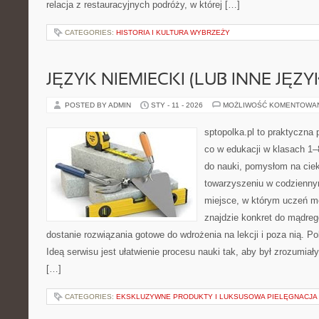
relacja z restauracyjnych podróży, w której […]
CATEGORIES:
HISTORIA I KULTURA WYBRZEŻY
JĘZYK NIEMIECKI (LUB INNE JĘZY
POSTED BY ADMIN
STY - 11 - 2026
MOŻLIWOŚĆ KOMENTOWA
sptopolka.pl to praktyczna
co w edukacji w klasach 1
do nauki, pomysłom na ciek
towarzyszeniu w codzienny
miejsce, w którym uczeń m
znajdzie konkret do mądreg
dostanie rozwiązania gotowe do wdrożenia na lekcji i poza nią. P
Ideą serwisu jest ułatwienie procesu nauki tak, aby był zrozumia
[…]
CATEGORIES:
EKSKLUZYWNE PRODUKTY I LUKSUSOWA PIELĘGNACJA