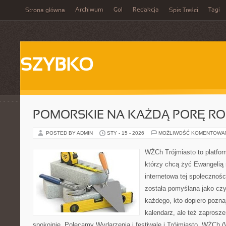
Archiwum
Gol
Redakcja
Tagi
Strona główna
Spis Treści
SZYBKO
POMORSKIE NA KAŻDĄ PORĘ R
POSTED BY ADMIN
STY - 15 - 2026
MOŻLIWOŚĆ KOMENTOWA
WŻCh Trójmiasto to platform
którzy chcą żyć Ewangelią 
internetowa tej społecznośc
została pomyślana jako czy
każdego, kto dopiero pozna
kalendarz, ale też zaprosze
spokojnie. Polecamy Wydarzenia i festiwale i Trójmiasto. WŻCh 