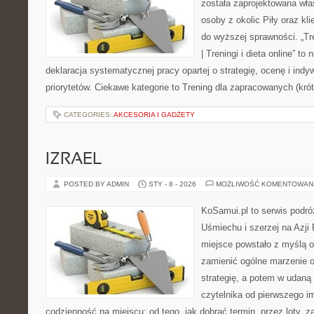
została zaprojektowana wła
osoby z okolic Piły oraz kl
do wyższej sprawności. „Tr
| Treningi i dieta online” to 
deklaracja systematycznej pracy opartej o strategię, ocenę i indy
priorytetów. Ciekawe kategorie to Trening dla zapracowanych (kró
CATEGORIES:
AKCESORIA I GADŻETY
IZRAEL
POSTED BY ADMIN
STY - 8 - 2026
MOŻLIWOŚĆ KOMENTOWAN
KoSamui.pl to serwis podró
Uśmiechu i szerzej na Azji
miejsce powstało z myślą o
zamienić ogólne marzenie 
strategię, a potem w udaną
czytelnika od pierwszego i
codzienność na miejscu: od tego, jak dobrać termin, przez loty, 