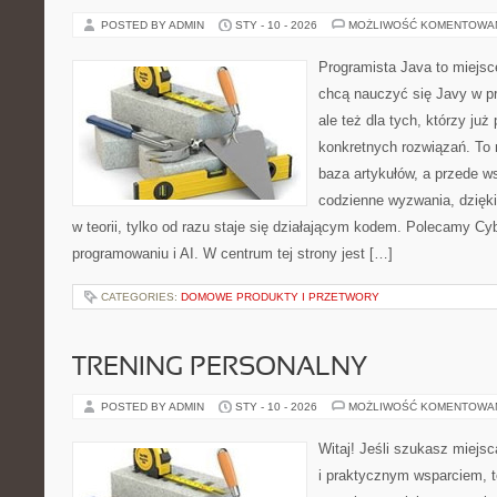
POSTED BY ADMIN
STY - 10 - 2026
MOŻLIWOŚĆ KOMENTOWA
Programista Java to miejsc
chcą nauczyć się Javy w pr
ale też dla tych, którzy już
konkretnych rozwiązań. To 
baza artykułów, a przede w
codzienne wyzwania, dzięki
w teorii, tylko od razu staje się działającym kodem. Polecamy C
programowaniu i AI. W centrum tej strony jest […]
CATEGORIES:
DOMOWE PRODUKTY I PRZETWORY
TRENING PERSONALNY
POSTED BY ADMIN
STY - 10 - 2026
MOŻLIWOŚĆ KOMENTOWA
Witaj! Jeśli szukasz miejsca
i praktycznym wsparciem, t