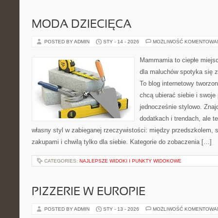
MODA DZIECIĘCA
POSTED BY ADMIN
STY - 14 - 2026
MOŻLIWOŚĆ KOMENTOWA
Mammamia to ciepłe miejsc
dla maluchów spotyka się z
To blog internetowy tworzon
chcą ubierać siebie i swoje
jednocześnie stylowo. Znajd
dodatkach i trendach, ale t
własny styl w zabieganej rzeczywistości: między przedszkolem, 
zakupami i chwilą tylko dla siebie. Kategorie do zobaczenia […]
CATEGORIES:
NAJLEPSZE WIDOKI I PUNKTY WIDOKOWE
PIZZERIE W EUROPIE
POSTED BY ADMIN
STY - 13 - 2026
MOŻLIWOŚĆ KOMENTOWA