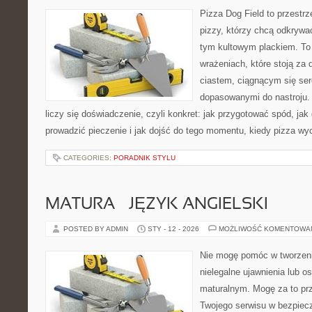
Pizza Dog Field to przestr
pizzy, którzy chcą odkrywa
tym kultowym plackiem. To b
wrażeniach, które stoją za
ciastem, ciągnącym się se
dopasowanymi do nastroju. 
liczy się doświadczenie, czyli konkret: jak przygotować spód, jak 
prowadzić pieczenie i jak dojść do tego momentu, kiedy pizza wy
CATEGORIES:
PORADNIK STYLU
MATURA – JĘZYK ANGIELSKI
POSTED BY ADMIN
STY - 12 - 2026
MOŻLIWOŚĆ KOMENTOWA
Nie mogę pomóc w tworzeniu
nielegalne ujawnienia lub 
maturalnym. Mogę za to prz
Twojego serwisu w bezpieczn