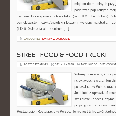
miejsca do rzetelnych przy
podstawie popularnych mot
ćwiczeń. Poniżej masz gotowy tekst (bez HTML, bez linków). Zo
ósmoklasisty – język Angielski i Egzamin wstępny na studia – E
(EDB). Sqlmedia.pl to centrum […]
CATEGORIES:
KWIATY W OGRODZIE
STREET FOOD & FOOD TRUCKI
POSTED BY ADMIN
STY - 11 - 2026
MOŻLIWOŚĆ KOMENTOWA
Witamy w miejscu, które po
i ciekawości świata. Ten d
po lokalach w Polsce oraz 
Jeśli lubisz sprawdzać rest
szczerość i chcesz czytać 
przystępny, to trafiasz idea
Restauracje i Restauracje w Polsce. To nie jest tylko zbiór „ładnyc