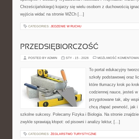
Chrześcijańskiego) kojarzy się wielu osobom z duchowością ignac
wyjścia widać na stronie WŻCh […]
CATEGORIES:
JEDZENIE W RUCHU
PRZEDSIĘBIORCZOŚĆ
POSTED BY ADMIN
STY - 15 - 2026
MOŻLIWOŚĆ KOMENTOWA
To portal edukacyjny tworz
szkoły podstawowej oraz li
które tłumaczy krok po kro
codziennej nauce, jesteś w
przygotowane tak, aby wspi
chcą złapać pewność, jak i 
szkolne sukcesy. Polecamy Fizyka i Biologia. Na stronie znajdzi
zwykle sprawiają kłopot: od pisowni i analizy lektur, […]
CATEGORIES:
ŻEGLARSTWO TURYSTYCZNE