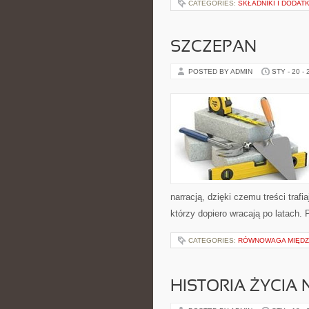
CATEGORIES:
SKŁADNIKI I DODATK
SZCZEPAN
POSTED BY ADMIN
STY - 20 -
narracją, dzięki czemu treści traf
którzy dopiero wracają po latach. 
CATEGORIES:
RÓWNOWAGA MIĘDZY
HISTORIA ŻYCIA 