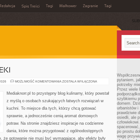
Redakcja
Tagi
Walkower
Zagranie
Tagi
Spis Treści
SUB
EKI
Współczesne 
pytaniem, ja
PIECZYWO
 2026
MOŻLIWOŚĆ KOMENTOWANIA
ZOSTAŁA WYŁĄCZONA
potrzeby mie
I
WYPIEKI
Przez wiele 
Mediaknorr.pl to przystępny blog kulinarny, który powstał
podporządko
szybkiemu p
z myślą o osobach szukających łatwych rozwiązań w
domem. Dziś
urbanistów 
kuchni. To miejsce dla tych, którzy chcą gotować
prawdziwie d
sprawnie, a jednocześnie cenią aromat domowych
osiedli, ale
człowiekowi
potraw. Na stronie znajdziesz inspiracje na codzienne
spacerować,
dania, które można przygotować z ogólnodostępnych
po prostu do
wagę przywią
e, że gotowanie nie musi być wymagające, aby efekty były