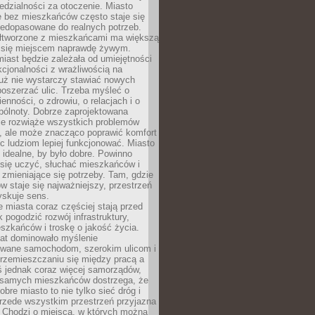
dzialności za otoczenie. Miasto
e bez mieszkańców często staje się
iedopasowane do realnych potrzeb.
łtworzone z mieszkańcami ma większą
 się miejscem naprawdę żywym.
iast będzie zależała od umiejętności
kcjonalności z wrażliwością na
Już nie wystarczy stawiać nowych
oszerzać ulic. Trzeba myśleć o
enności, o zdrowiu, o relacjach i o
pólnoty. Dobrze zaprojektowana
nie rozwiąże wszystkich problemów
, ale może znacząco poprawić komfort
c ludziom lepiej funkcjonować. Miasto
 idealne, by było dobre. Powinno
 się uczyć, słuchać mieszkańców i
zmieniające się potrzeby. Tam, gdzie
w staje się najważniejszy, przestrzeń
yskuje sens.
miasta coraz częściej stają przed
k pogodzić rozwój infrastruktury,
szkańców i troskę o jakość życia.
lat dominowało myślenie
wane samochodom, szerokim ulicom i
rzemieszczaniu się między pracą a
 jednak coraz więcej samorządów,
i samych mieszkańców dostrzega, że
obre miasto to nie tylko sieć dróg i
 przede wszystkim przestrzeń przyjazna
. Chodzi o miejsca, w których można