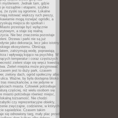
m myśleniem. Jednak tam, gdzie
je rozsądnie i etapami, szybko
ę, że zyski są ogromne. Lokalne
ynają notować większy ruch pieszy,
i kawiarnie mogą rozwijać ogródki, a
zyskują miejsca do spotkań i
Miasto przestaje być wyłącznie
zytowym, a staje się realną
 życia. Nie bez znaczenia pozostaje
eleni. Drzewa i parki nie są już
edynie jako dekoracja, lecz jako istotny
jskiego ekosystemu. Obniżają
latem, zatrzymują wodę, poprawiają
trza i wpływają kojąco na psychikę. W
nących temperatur i coraz częstszych
becność zieleni staje się wręcz kwestią
twa. Zieleń miejska może przyjmować
Czasem jest to duży park, czasem
wer, zielony dach, ogród społeczny albo
ulica. Ważne, by była dostępna blisko
tras mieszkańców, a nie jedynie w
ęściach miasta. Człowiek potrzebuje
aturą częściej, niż wielu osobom się
e miasto potrzebuje również miejsc,
 lokalną tożsamość. Nie chodzi
zabytki czy reprezentacyjne obiekty,
rzenie zwyczajne, codzienne, w których
cie sąsiedzkie. Czasem takim
je się odnowiony targ, mały plac przed
osiedlowy dom kultury albo dobrze