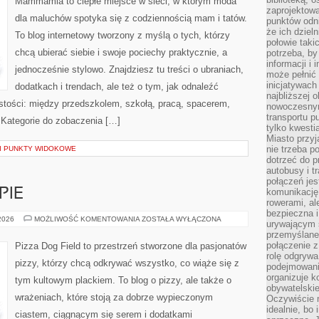
Mammamia to ciepłe miejsce w sieci, w którym moda
zaprojektow
dla maluchów spotyka się z codziennością mam i tatów.
punktów odni
że ich dziel
To blog internetowy tworzony z myślą o tych, którzy
połowie taki
chcą ubierać siebie i swoje pociechy praktycznie, a
potrzeba, by
informacji i 
jednocześnie stylowo. Znajdziesz tu treści o ubraniach,
może pełnić
inicjatywac
dodatkach i trendach, ale też o tym, jak odnaleźć
najbliższej 
istości: między przedszkolem, szkołą, pracą, spacerem,
nowoczesnym
transportu p
. Kategorie do zobaczenia […]
tylko kwesti
Miasto przy
nie trzeba 
 I PUNKTY WIDOKOWE
dotrzeć do p
autobusy i t
połączeń jest
PIE
komunikację 
rowerami, ale
bezpieczna 
PIZZERIE
 2026
MOŻLIWOŚĆ KOMENTOWANIA
ZOSTAŁA WYŁĄCZONA
urywającym s
W
przemyślane 
EUROPIE
połączenie z
Pizza Dog Field to przestrzeń stworzone dla pasjonatów
rolę odgryw
pizzy, którzy chcą odkrywać wszystko, co wiąże się z
podejmowaniu
organizuje k
tym kultowym plackiem. To blog o pizzy, ale także o
obywatelskie
wrażeniach, które stoją za dobrze wypieczonym
Oczywiście 
idealnie, bo
ciastem, ciągnącym się serem i dodatkami