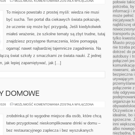
HISTORIA
 2026
MOŻLIWOŚĆ KOMENTOWANIA
ZOSTAŁA WYŁĄCZONA
połowie taki
ŻYCIA
potrzeba, by
NA
ZIEMI
informacji i 
To miejsce powstało z prostej myśli: wiedza nie musi
może pełnić
być sucha. Ten portal dla ciekawych świata pokazuje,
inicjatywac
najbliższej 
że uczenie się może być przygodą. Jeśli kiedykolwiek
nowoczesnym
transportu p
miałeś wrażenie, że szkolne tematy są zbyt trudne, tutaj
tylko kwesti
znajdziesz przystępne tłumaczenia, które pomagają
Miasto przy
nie trzeba 
ogarnąć nawet najbardziej tajemnicze zagadnienia. Na
dotrzeć do p
 łączą świat szkoły z smaczkami ze świata nauki. Z jednej
autobusy i t
połączeń jest
ym, jak lepiej zapamiętywać, jak […]
komunikację 
rowerami, ale
bezpieczna 
urywającym s
przemyślane 
połączenie z
rolę odgryw
ERY DOMOWE
podejmowaniu
organizuje k
NALEWKI
 2026
MOŻLIWOŚĆ KOMENTOWANIA
ZOSTAŁA WYŁĄCZONA
obywatelskie
I
Oczywiście 
LIKIERY
DOMOWE
idealnie, bo
zrobdrinka.pl to wygodne miejsce dla osób, które chcą
sprzeczne. J
łatwo przygotować nieskomplikowane drinki w domu –
inni większe
albo nowego
bez restauracyjnego zaplecza i bez wyszukanych
niezbędna, 