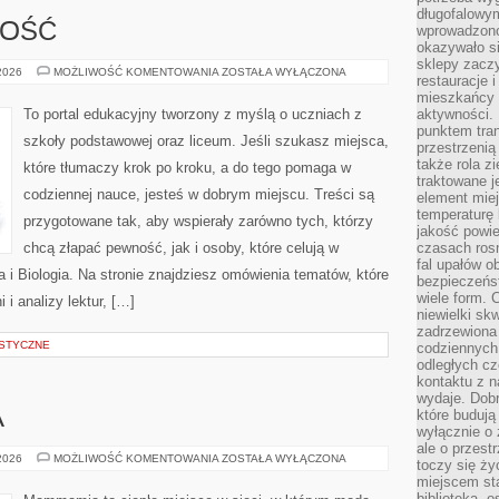
długofalowy
ZOŚĆ
wprowadzono 
okazywało si
sklepy zacz
PRZEDSIĘBIORCZOŚĆ
 2026
MOŻLIWOŚĆ KOMENTOWANIA
ZOSTAŁA WYŁĄCZONA
restauracje 
mieszkańcy 
To portal edukacyjny tworzony z myślą o uczniach z
aktywności. 
punktem tran
szkoły podstawowej oraz liceum. Jeśli szukasz miejsca,
przestrzenią
także rola zi
które tłumaczy krok po kroku, a do tego pomaga w
traktowane j
codziennej nauce, jesteś w dobrym miejscu. Treści są
element mie
temperaturę 
przygotowane tak, aby wspierały zarówno tych, którzy
jakość powie
chcą złapać pewność, jak i osoby, które celują w
czasach ros
fal upałów o
i Biologia. Na stronie znajdziesz omówienia tematów, które
bezpieczeńs
wiele form. 
 i analizy lektur, […]
niewielki sk
zadrzewiona 
STYCZNE
codziennych 
odległych cz
kontaktu z n
wydaje. Dobr
które budują
A
wyłącznie o 
ale o przest
MODA
 2026
MOŻLIWOŚĆ KOMENTOWANIA
ZOSTAŁA WYŁĄCZONA
toczy się ży
DZIECIĘCA
miejscem sta
biblioteką, 