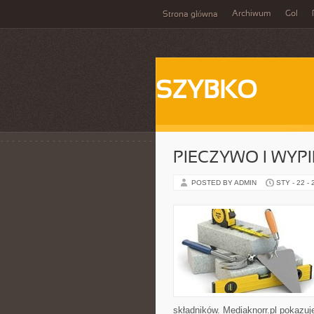
Archiwum
Gol
Strona główna
SZYBKO
PIECZYWO I WYPI
POSTED BY ADMIN
STY - 22 -
składników. Mediaknorr.pl pokazuj