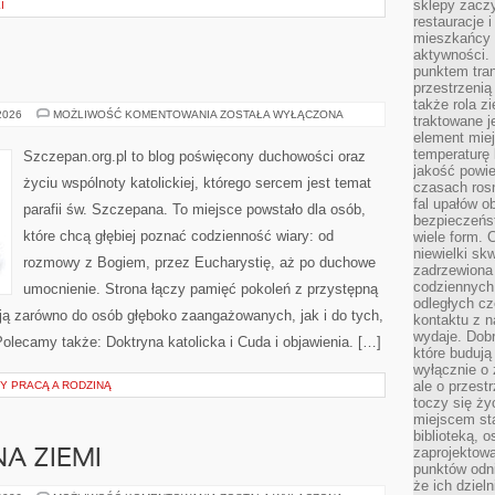
sklepy zacz
I
restauracje 
mieszkańcy 
aktywności. 
punktem tran
przestrzenią
także rola zi
SZCZEPAN
 2026
MOŻLIWOŚĆ KOMENTOWANIA
ZOSTAŁA WYŁĄCZONA
traktowane j
element mie
temperaturę 
Szczepan.org.pl to blog poświęcony duchowości oraz
jakość powie
życiu wspólnoty katolickiej, którego sercem jest temat
czasach ros
fal upałów o
parafii św. Szczepana. To miejsce powstało dla osób,
bezpieczeńs
które chcą głębiej poznać codzienność wiary: od
wiele form. 
niewielki sk
rozmowy z Bogiem, przez Eucharystię, aż po duchowe
zadrzewiona 
codziennych 
umocnienie. Strona łączy pamięć pokoleń z przystępną
odległych cz
iają zarówno do osób głęboko zaangażowanych, jak i do tych,
kontaktu z n
wydaje. Dobr
Polecamy także: Doktryna katolicka i Cuda i objawienia. […]
które budują
wyłącznie o 
ale o przest
 PRACĄ A RODZINĄ
toczy się ży
miejscem sta
biblioteką, 
zaprojektow
NA ZIEMI
punktów odni
że ich dziel