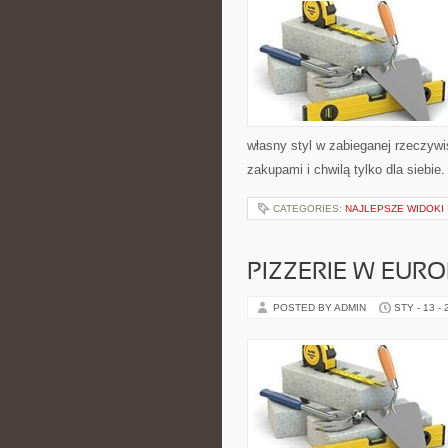
własny styl w zabieganej rzeczyw
zakupami i chwilą tylko dla siebie
CATEGORIES:
NAJLEPSZE WIDOKI
PIZZERIE W EURO
POSTED BY ADMIN
STY - 13 -