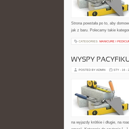
Strona powstała po to, aby domow
jak z baru. Polecamy takie katego
CATEGORIES:
MANICURE I PEDICU
WYSPY PACYFIK
POSTED BY ADMIN
STY - 16 -
na wyjazdy krótkie i długie, na ro