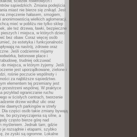
ptaków, ścieżek rowerowych i
ntrów sąsiedzkich. Zmiana podejścia
ania miast nie bierze się znikąd. Jest
 na zmęczenie hałasem, smogiem,
 anonimowością wielkich aglomeracji.
hcą mieć w pobliżu nie tylko sklep
ek, ale też drzewa, ławki, bezpieczne
a pieszych i miejsca, w których dzieci
wić bez obaw. Coraz więcej osób
mieć, że estetyka i funkcjonalność
wpływają na nastrój, zdrowie oraz
eczne. Jeśli codziennie mijamy
podwórka, betonowe place i
zabudowę, trudniej odczuwać
 do miejsca, w którym żyjemy. Jeśli
oczenie jest uporządkowane, zielone i
udzi, rośnie poczucie wspólnoty i
ności za najbliższe sąsiedztwo.
ym elementem tej przemiany jest
 przestrzeni wspólnej. W praktyce
a przykład ograniczanie ruchu
go w ścisłych centrach, tworzenie
adzenie drzew wzdłuż ulic oraz
nie dawnych parkingów w strefy
 Dla części osób takie zmiany bywają
ne, bo przyzwyczajenia są silne, a
ody często bierze górę nad
m myśleniem. Jednak tam, gdzie
je rozsądnie i etapami, szybko
ę, że zyski są ogromne. Lokalne