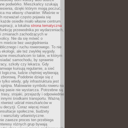
ane podwórko. Mieszkańcy szukają
esienia, dzięki którym mogą poczuć,
nica ma własny charakter. Właśnie w
ch rozważań często pojawia się
 każde osiedle miało własne centrum
inspiracji, a lokalna
strona tematyczna
 funkcję przewodnika po wydarzeniach,
h i zmianach zachodzących w
okolicy. Nie da się mówić o
 mieście bez uwzględnienia
ublicznego i ruchu rowerowego. To nie
a ekologii, ale też zwykłej wygody.
jazne mieszkańcom to takie, w którym
posiadać samochodu, by sprawnie
racy, szkoły czy lekarza. Gdy
ramwaje kursują regularnie, a sieć
 logiczna, ludzie chętniej wybierają
zbiorową. Podobnie dzieje się z
 tylko wtedy, gdy infrastruktura jest
i spójna. Malowanie symbolu roweru na
ię pasie nie wystarcza. Potrzebne są
trasy, stojaki, przejazdy i odpowiednie
 innymi środkami transportu. Ważną
a również udział mieszkańców w
 decyzji. Coraz więcej miast
onsultacje społeczne, budżety
 i warsztaty urbanistyczne.
nie zawsze proces ten przebiega
 interesy różnych grup bywają