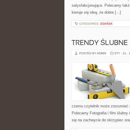
satysfakcjonujące. Polecamy także 
kieruje się ideą, że dobre […]
CATEGORIES:
GDAŃSK
TRENDY ŚLUBNE
POSTED BY ADMIN
STY - 21 -
czemu czytelnik może zrozumieć 
Polecamy Fotografia i film ślubny
się na zachwycie do skrzypiec or