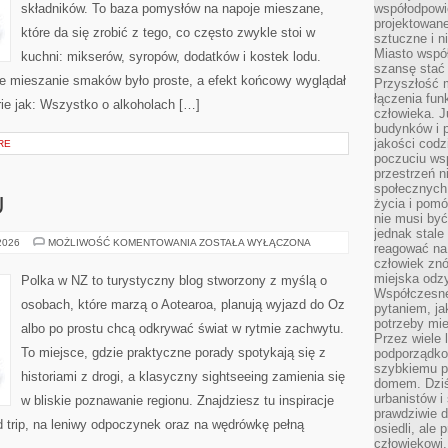
składników. To baza pomysłów na napoje mieszane,
współodpowie
projektowan
które da się zrobić z tego, co często zwykle stoi w
sztuczne i n
Miasto wspó
kuchni: mikserów, syropów, dodatków i kostek lodu.
szansę stać
e mieszanie smaków było proste, a efekt końcowy wyglądał
Przyszłość m
łączenia fun
rie jak: Wszystko o alkoholach […]
człowieka. 
budynków i p
jakości codzi
RE
poczuciu ws
przestrzeń 
społecznych
życia i pomó
U
nie musi być
jednak stale
WYSPY
 2026
MOŻLIWOŚĆ KOMENTOWANIA
ZOSTAŁA WYŁĄCZONA
reagować na 
PACYFIKU
człowiek znó
miejska odz
Polka w NZ to turystyczny blog stworzony z myślą o
Współczesne 
osobach, które marzą o Aotearoa, planują wyjazd do Oz
pytaniem, ja
potrzeby mie
albo po prostu chcą odkrywać świat w rytmie zachwytu.
Przez wiele 
To miejsce, gdzie praktyczne porady spotykają się z
podporządko
szybkiemu p
historiami z drogi, a klasyczny sightseeing zamienia się
domem. Dziś
urbanistów 
w bliskie poznawanie regionu. Znajdziesz tu inspiracje
prawdziwie d
ad trip, na leniwy odpoczynek oraz na wędrówkę pełną
osiedli, ale
człowiekowi