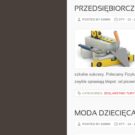
PRZEDSIĘBIORC
POSTED BY ADMIN
STY - 15 -
szkolne sukcesy. Polecamy Fizyka 
zwykle sprawiają kłopot: od pisowni
CATEGORIES:
ŻEGLARSTWO TURY
MODA DZIECIĘC
POSTED BY ADMIN
STY - 14 -