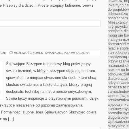
skwerów, de
lokalnych ce
Przepisy dla dzieci i Proste przepisy kulinarne. Serwis
do projektow
odpowiedzią
pośpiechem i
Mieszkańcy c
czy przystan
przejścia dl
mogą się ba
zaczyna rozu
przestrzeni 
relacje społ
zaniedbane 
TRENDY
 2026
MOŻLIWOŚĆ KOMENTOWANIA
ZOSTAŁA WYŁĄCZONA
ŚLUBNE
chaotyczną 
przywiązanie
Śpiewające Skrzypce to sieciowy blog poświęcony
natomiast ot
otwarte na l
światu brzmień, w którym skrzypce stają się centrum
odpowiedzial
opowieści. To miejsce stworzone dla osób, które chcą
Bardzo ważn
odzyskiwanie
słuchać świadomie, a także dla tych, którzy pragną
oznacza to n
doskonalić technikę na instrumencie smyczkowym.
samochodowe
woonerfów, s
Strona łączy inspiracje z przystępnymi poradami, dzięki
przekształca
wypoczynku.
skrzypce niezależnie od poziomu zaawansowania.
kontrowersyj
 i Formalności ślubne. Idea Śpiewających Skrzypiec opiera
potrzeba wyg
długofalowy
az na […]
wprowadzono 
okazywało si