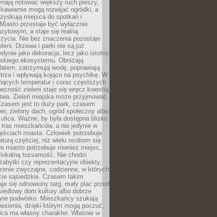
ynają notować większy ruch pieszy,
i kawiarnie mogą rozwijać ogródki, a
zyskują miejsca do spotkań i
Miasto przestaje być wyłącznie
zytowym, a staje się realną
 życia. Nie bez znaczenia pozostaje
eleni. Drzewa i parki nie są już
edynie jako dekoracja, lecz jako istotny
jskiego ekosystemu. Obniżają
latem, zatrzymują wodę, poprawiają
trza i wpływają kojąco na psychikę. W
nących temperatur i coraz częstszych
becność zieleni staje się wręcz kwestią
twa. Zieleń miejska może przyjmować
Czasem jest to duży park, czasem
wer, zielony dach, ogród społeczny albo
ulica. Ważne, by była dostępna blisko
tras mieszkańców, a nie jedynie w
ęściach miasta. Człowiek potrzebuje
aturą częściej, niż wielu osobom się
e miasto potrzebuje również miejsc,
 lokalną tożsamość. Nie chodzi
zabytki czy reprezentacyjne obiekty,
rzenie zwyczajne, codzienne, w których
cie sąsiedzkie. Czasem takim
je się odnowiony targ, mały plac przed
osiedlowy dom kultury albo dobrze
ane podwórko. Mieszkańcy szukają
esienia, dzięki którym mogą poczuć,
nica ma własny charakter. Właśnie w