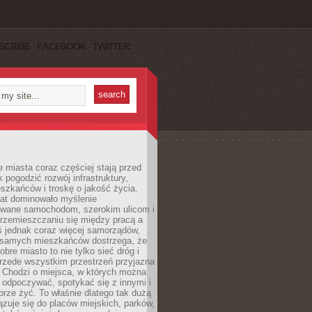
SCRIBE
FACEBOOK
TWITTER
miasta coraz częściej stają przed
k pogodzić rozwój infrastruktury,
szkańców i troskę o jakość życia.
lat dominowało myślenie
wane samochodom, szerokim ulicom i
rzemieszczaniu się między pracą a
 jednak coraz więcej samorządów,
i samych mieszkańców dostrzega, że
obre miasto to nie tylko sieć dróg i
 przede wszystkim przestrzeń przyjazna
. Chodzi o miejsca, w których można
 odpoczywać, spotykać się z innymi i
brze żyć. To właśnie dlatego tak dużą
zuje się do placów miejskich, parków,