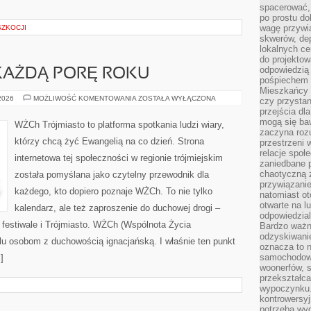
spacerować,
po prostu do
wagę przywią
ZKOCJI
skwerów, de
lokalnych ce
do projektow
odpowiedzią
KAŻDĄ PORĘ ROKU
pośpiechem i
Mieszkańcy c
POMORSKIE
 2026
MOŻLIWOŚĆ KOMENTOWANIA
ZOSTAŁA WYŁĄCZONA
czy przystan
NA
przejścia dl
KAŻDĄ
PORĘ
mogą się ba
WŻCh Trójmiasto to platforma spotkania ludzi wiary,
ROKU
zaczyna rozu
którzy chcą żyć Ewangelią na co dzień. Strona
przestrzeni 
relacje społ
internetowa tej społeczności w regionie trójmiejskim
zaniedbane 
chaotyczną 
została pomyślana jako czytelny przewodnik dla
przywiązanie
każdego, kto dopiero poznaje WŻCh. To nie tylko
natomiast ot
otwarte na l
kalendarz, ale też zaproszenie do duchowej drogi –
odpowiedzial
 festiwale i Trójmiasto. WŻCh (Wspólnota Życia
Bardzo ważn
odzyskiwanie
elu osobom z duchowością ignacjańską. I właśnie ten punkt
oznacza to n
samochodowe
]
woonerfów, s
przekształca
wypoczynku.
kontrowersyj
potrzeba wyg