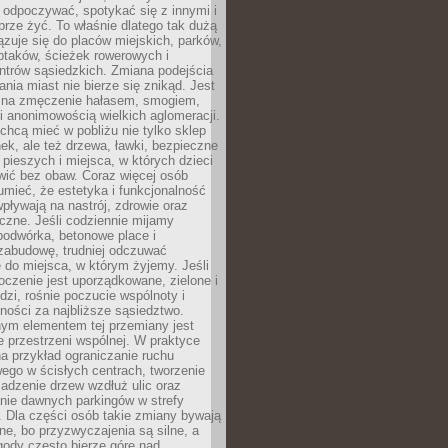
 odpoczywać, spotykać się z innymi i
brze żyć. To właśnie dlatego tak dużą
zuje się do placów miejskich, parków,
ptaków, ścieżek rowerowych i
ntrów sąsiedzkich. Zmiana podejścia
ania miast nie bierze się znikąd. Jest
 na zmęczenie hałasem, smogiem,
 anonimowością wielkich aglomeracji.
hcą mieć w pobliżu nie tylko sklep
ek, ale też drzewa, ławki, bezpieczne
a pieszych i miejsca, w których dzieci
wić bez obaw. Coraz więcej osób
mieć, że estetyka i funkcjonalność
wpływają na nastrój, zdrowie oraz
eczne. Jeśli codziennie mijamy
podwórka, betonowe place i
zabudowę, trudniej odczuwać
 do miejsca, w którym żyjemy. Jeśli
oczenie jest uporządkowane, zielone i
udzi, rośnie poczucie wspólnoty i
ności za najbliższe sąsiedztwo.
ym elementem tej przemiany jest
 przestrzeni wspólnej. W praktyce
a przykład ograniczanie ruchu
go w ścisłych centrach, tworzenie
adzenie drzew wzdłuż ulic oraz
nie dawnych parkingów w strefy
 Dla części osób takie zmiany bywają
ne, bo przyzwyczajenia są silne, a
ody często bierze górę nad