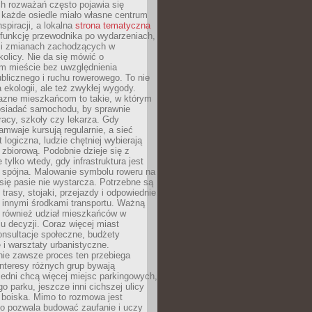
ch rozważań często pojawia się
 każde osiedle miało własne centrum
inspiracji, a lokalna
strona tematyczna
 funkcję przewodnika po wydarzeniach,
h i zmianach zachodzących w
okolicy. Nie da się mówić o
 mieście bez uwzględnienia
ublicznego i ruchu rowerowego. To nie
a ekologii, ale też zwykłej wygody.
jazne mieszkańcom to takie, w którym
posiadać samochodu, by sprawnie
racy, szkoły czy lekarza. Gdy
ramwaje kursują regularnie, a sieć
 logiczna, ludzie chętniej wybierają
zbiorową. Podobnie dzieje się z
 tylko wtedy, gdy infrastruktura jest
i spójna. Malowanie symbolu roweru na
ię pasie nie wystarcza. Potrzebne są
trasy, stojaki, przejazdy i odpowiednie
 innymi środkami transportu. Ważną
a również udział mieszkańców w
 decyzji. Coraz więcej miast
onsultacje społeczne, budżety
 i warsztaty urbanistyczne.
nie zawsze proces ten przebiega
 interesy różnych grup bywają
edni chcą więcej miejsc parkingowych,
go parku, jeszcze inni cichszej ulicy
 boiska. Mimo to rozmowa jest
bo pozwala budować zaufanie i uczy