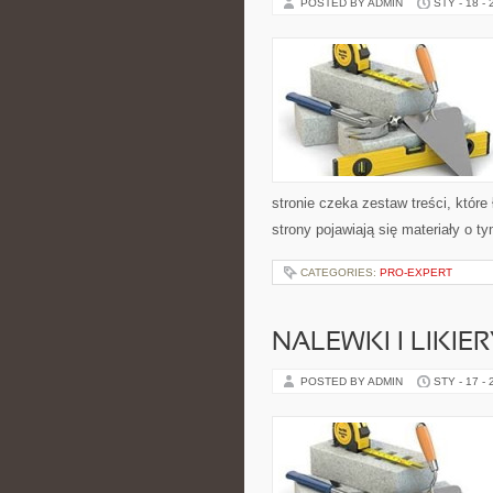
POSTED BY ADMIN
STY - 18 -
stronie czeka zestaw treści, które
strony pojawiają się materiały o t
CATEGORIES:
PRO-EXPERT
NALEWKI I LIKI
POSTED BY ADMIN
STY - 17 -