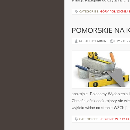
emocji. Kategorie do czytania […]
CATEGORIES:
GÓRY PÓŁNOCNEJ S
POMORSKIE NA 
POSTED BY ADMIN
STY - 15 -
spokojnie. Polecamy Wydarzenia i
Chrześcijańskiego) kojarzy się wi
wyjścia widać na stronie WŻCh […
CATEGORIES:
JEDZENIE W RUCHU