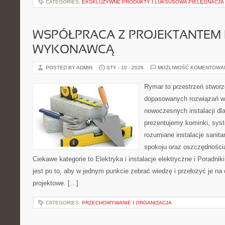
CATEGORIES:
EKSKLUZYWNE PRODUKTY I LUKSUSOWA PIELĘGNACJA
WSPÓŁPRACA Z PROJEKTANTEM 
WYKONAWCĄ
POSTED BY ADMIN
STY - 10 - 2026
MOŻLIWOŚĆ KOMENTOWA
Rymar to przestrzeń stworz
dopasowanych rozwiązań w 
nowoczesnych instalacji dl
prezentujemy kominki, sys
rozumiane instalacje sanit
spokoju oraz oszczędnościa
Ciekawe kategorie to Elektryka i instalacje elektryczne i Poradnik
jest po to, aby w jednym punkcie zebrać wiedzę i przełożyć je n
projektowe. […]
CATEGORIES:
PRZECHOWYWANIE I ORGANIZACJA