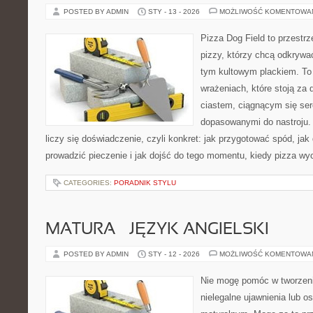
POSTED BY ADMIN
STY - 13 - 2026
MOŻLIWOŚĆ KOMENTOWA
Pizza Dog Field to przestr
pizzy, którzy chcą odkrywa
tym kultowym plackiem. To b
wrażeniach, które stoją za
ciastem, ciągnącym się se
dopasowanymi do nastroju. 
liczy się doświadczenie, czyli konkret: jak przygotować spód, jak 
prowadzić pieczenie i jak dojść do tego momentu, kiedy pizza wy
CATEGORIES:
PORADNIK STYLU
MATURA – JĘZYK ANGIELSKI
POSTED BY ADMIN
STY - 12 - 2026
MOŻLIWOŚĆ KOMENTOWA
Nie mogę pomóc w tworzeniu
nielegalne ujawnienia lub 