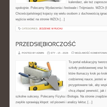
kalendarz, ale też zaprosze
spokojnie. Polecamy Wydarzenia i festiwale i Trójmiasto. WŻCh 
Chrześcijańskiego) kojarzy się wielu osobom z duchowością ignac
wyjścia widać na stronie WŻCh […]
CATEGORIES:
JEDZENIE W RUCHU
PRZEDSIĘBIORCZOŚĆ
POSTED BY ADMIN
STY - 15 - 2026
MOŻLIWOŚĆ KOMENTOWA
To portal edukacyjny tworz
szkoły podstawowej oraz li
które tłumaczy krok po kro
codziennej nauce, jesteś w
przygotowane tak, aby wspi
chcą złapać pewność, jak i 
szkolne sukcesy. Polecamy Fizyka i Biologia. Na stronie znajdzi
zwykle sprawiają kłopot: od pisowni i analizy lektur, […]