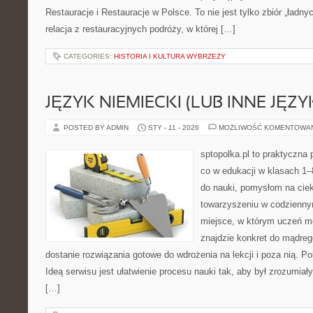
Restauracje i Restauracje w Polsce. To nie jest tylko zbiór „ładnyc
relacja z restauracyjnych podróży, w której […]
CATEGORIES:
HISTORIA I KULTURA WYBRZEŻY
JĘZYK NIEMIECKI (LUB INNE JĘZY
POSTED BY ADMIN
STY - 11 - 2026
MOŻLIWOŚĆ KOMENTOWA
sptopolka.pl to praktyczna
co w edukacji w klasach 1
do nauki, pomysłom na ciek
towarzyszeniu w codzienny
miejsce, w którym uczeń m
znajdzie konkret do mądreg
dostanie rozwiązania gotowe do wdrożenia na lekcji i poza nią. P
Ideą serwisu jest ułatwienie procesu nauki tak, aby był zrozumia
[…]