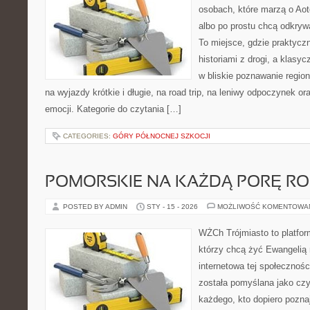
osobach, które marzą o Aot
albo po prostu chcą odkryw
To miejsce, gdzie praktycz
historiami z drogi, a klasy
w bliskie poznawanie region
na wyjazdy krótkie i długie, na road trip, na leniwy odpoczynek o
emocji. Kategorie do czytania […]
CATEGORIES:
GÓRY PÓŁNOCNEJ SZKOCJI
POMORSKIE NA KAŻDĄ PORĘ R
POSTED BY ADMIN
STY - 15 - 2026
MOŻLIWOŚĆ KOMENTOWA
WŻCh Trójmiasto to platform
którzy chcą żyć Ewangelią 
internetowa tej społecznośc
została pomyślana jako czy
każdego, kto dopiero pozna