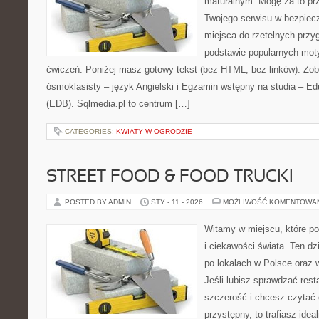
maturalnym. Mogę za to prz
Twojego serwisu w bezpieczn
miejsca do rzetelnych przy
podstawie popularnych mot
ćwiczeń. Poniżej masz gotowy tekst (bez HTML, bez linków). Zo
ósmoklasisty – język Angielski i Egzamin wstępny na studia – E
(EDB). Sqlmedia.pl to centrum […]
CATEGORIES:
KWIATY W OGRODZIE
STREET FOOD & FOOD TRUCKI
POSTED BY ADMIN
STY - 11 - 2026
MOŻLIWOŚĆ KOMENTOWA
Witamy w miejscu, które po
i ciekawości świata. Ten d
po lokalach w Polsce oraz 
Jeśli lubisz sprawdzać rest
szczerość i chcesz czytać 
przystępny, to trafiasz idea