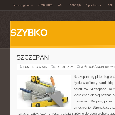
Archiwum
Gol
Redakcja
Tagi
Strona główna
Spis Treści
SZYBKO
SZCZEPAN
POSTED BY ADMIN
STY - 20 - 2026
MOŻLIWOŚĆ KOMENTOWA
Szczepan.org.pl to blog p
życiu wspólnoty katolickiej
parafii św. Szczepana. To m
które chcą głębiej poznać 
rozmowy z Bogiem, przez E
umocnienie. Strona łączy p
narracją, dzięki czemu treści trafiają zarówno do osób głęboko z