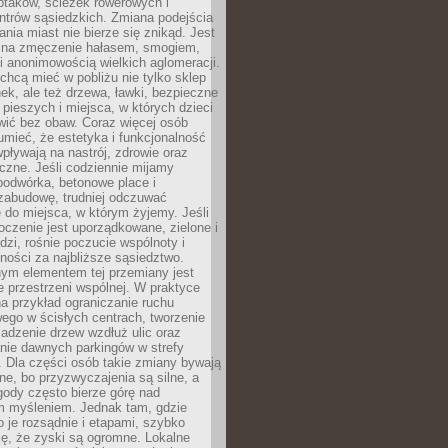
ptaków, ścieżek rowerowych i
ntrów sąsiedzkich. Zmiana podejścia
ania miast nie bierze się znikąd. Jest
 na zmęczenie hałasem, smogiem,
 anonimowością wielkich aglomeracji.
hcą mieć w pobliżu nie tylko sklep
ek, ale też drzewa, ławki, bezpieczne
a pieszych i miejsca, w których dzieci
wić bez obaw. Coraz więcej osób
mieć, że estetyka i funkcjonalność
wpływają na nastrój, zdrowie oraz
eczne. Jeśli codziennie mijamy
podwórka, betonowe place i
zabudowę, trudniej odczuwać
 do miejsca, w którym żyjemy. Jeśli
oczenie jest uporządkowane, zielone i
udzi, rośnie poczucie wspólnoty i
ności za najbliższe sąsiedztwo.
ym elementem tej przemiany jest
 przestrzeni wspólnej. W praktyce
a przykład ograniczanie ruchu
go w ścisłych centrach, tworzenie
adzenie drzew wzdłuż ulic oraz
nie dawnych parkingów w strefy
 Dla części osób takie zmiany bywają
ne, bo przyzwyczajenia są silne, a
ody często bierze górę nad
m myśleniem. Jednak tam, gdzie
je rozsądnie i etapami, szybko
ę, że zyski są ogromne. Lokalne