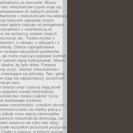
dzialności za otoczenie. Miasto
e bez mieszkańców często staje się
iedopasowane do realnych potrzeb.
łtworzone z mieszkańcami ma większą
 się miejscem naprawdę żywym.
iast będzie zależała od umiejętności
kcjonalności z wrażliwością na
Już nie wystarczy stawiać nowych
oszerzać ulic. Trzeba myśleć o
enności, o zdrowiu, o relacjach i o
pólnoty. Dobrze zaprojektowana
nie rozwiąże wszystkich problemów
, ale może znacząco poprawić komfort
c ludziom lepiej funkcjonować. Miasto
 idealne, by było dobre. Powinno
 się uczyć, słuchać mieszkańców i
zmieniające się potrzeby. Tam, gdzie
w staje się najważniejszy, przestrzeń
yskuje sens.
miasta coraz częściej stają przed
k pogodzić rozwój infrastruktury,
szkańców i troskę o jakość życia.
lat dominowało myślenie
wane samochodom, szerokim ulicom i
rzemieszczaniu się między pracą a
 jednak coraz więcej samorządów,
i samych mieszkańców dostrzega, że
obre miasto to nie tylko sieć dróg i
 przede wszystkim przestrzeń przyjazna
. Chodzi o miejsca, w których można