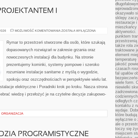
długofalowy
wprowadzono 
ROJEKTANTEM I
okazywało si
sklepy zacz
restauracje 
mieszkańcy 
WSPÓŁPRACA
 2026
MOŻLIWOŚĆ KOMENTOWANIA
ZOSTAŁA WYŁĄCZONA
aktywności. 
Z
punktem tran
PROJEKTANTEM
przestrzenią
I
Rymar to przestrzeń stworzone dla osób, które szukają
WYKONAWCĄ
także rola zi
dopasowanych rozwiązań w zakresie grzania oraz
traktowane j
element mie
nowoczesnych instalacji dla budynku. Na stronie
temperaturę 
jakość powie
prezentujemy kominki, systemy pompowe i szeroko
czasach ros
rozumiane instalacje sanitarne z myślą o wygodzie,
fal upałów o
bezpieczeńs
spokoju oraz oszczędnościach w perspektywie wielu lat.
wiele form. 
nstalacje elektryczne i Poradniki krok po kroku. Nasza strona
niewielki sk
zadrzewiona 
zebrać wiedzę i przełożyć je na czytelne decyzje zakupowo-
codziennych 
odległych cz
kontaktu z n
wydaje. Dobr
 ORGANIZACJA
które budują
wyłącznie o 
ale o przest
toczy się ży
ĘDZIA PROGRAMISTYCZNE
miejscem sta
biblioteką, 