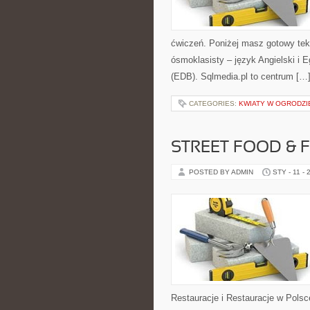
ćwiczeń. Poniżej masz gotowy tek
ósmoklasisty – język Angielski i
(EDB). Sqlmedia.pl to centrum […
CATEGORIES:
KWIATY W OGRODZI
STREET FOOD & 
POSTED BY ADMIN
STY - 11 - 
Restauracje i Restauracje w Polsce.