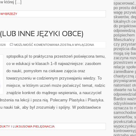
 w której […]
spacerować,
po prostu do
wagę przywią
A WYBRZEŻY
skwerów, de
lokalnych ce
do projektow
odpowiedzią
(LUB INNE JĘZYKI OBCE)
pośpiechem i
Mieszkańcy c
czy przystan
JĘZYK
2026
MOŻLIWOŚĆ KOMENTOWANIA
ZOSTAŁA WYŁĄCZONA
NIEMIECKI
przejścia dl
(LUB
mogą się ba
INNE
sptopolka.pl to praktyczna przestrzeń poświęcona temu,
zaczyna rozu
JĘZYKI
OBCE)
przestrzeni 
co w edukacji w klasach 1–8 najważniejsze: zasobom
relacje społ
do nauki, pomysłom na ciekawe zajęcia oraz
zaniedbane 
chaotyczną 
towarzyszeniu w codziennym przyswajaniu wiedzy. To
przywiązanie
natomiast ot
miejsce, w którym uczeń może poćwiczyć temat, rodzic
otwarte na l
znajdzie konkret do mądrego wspierania, a nauczyciel
odpowiedzial
Bardzo ważn
rożenia na lekcji i poza nią. Polecamy Plastyka i Plastyka.
odzyskiwanie
esu nauki tak, aby był zrozumiały i spójny. W podstawówce
oznacza to n
samochodowe
woonerfów, s
przekształca
wypoczynku.
UKTY I LUKSUSOWA PIELĘGNACJA
kontrowersyj
potrzeba wyg