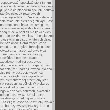
 odpoczywać, spotykać się z innymi i
brze żyć. To właśnie dlatego tak dużą
zuje się do placów miejskich, parków,
ptaków, ścieżek rowerowych i
ntrów sąsiedzkich. Zmiana podejścia
ania miast nie bierze się znikąd. Jest
 na zmęczenie hałasem, smogiem,
 anonimowością wielkich aglomeracji.
hcą mieć w pobliżu nie tylko sklep
ek, ale też drzewa, ławki, bezpieczne
a pieszych i miejsca, w których dzieci
wić bez obaw. Coraz więcej osób
mieć, że estetyka i funkcjonalność
wpływają na nastrój, zdrowie oraz
eczne. Jeśli codziennie mijamy
podwórka, betonowe place i
zabudowę, trudniej odczuwać
 do miejsca, w którym żyjemy. Jeśli
oczenie jest uporządkowane, zielone i
udzi, rośnie poczucie wspólnoty i
ności za najbliższe sąsiedztwo.
ym elementem tej przemiany jest
 przestrzeni wspólnej. W praktyce
a przykład ograniczanie ruchu
go w ścisłych centrach, tworzenie
adzenie drzew wzdłuż ulic oraz
nie dawnych parkingów w strefy
 Dla części osób takie zmiany bywają
ne, bo przyzwyczajenia są silne, a
ody często bierze górę nad