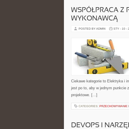
WSPÓŁPRACA Z P
WYKONAWCĄ
POSTED BY ADMIN
STY - 10 -
Ciekawe kategorie to Elektryka i i
jest po to, aby w jednym punkcie 
projektowe. […]
CATEGORIES:
PRZECHOWYWANIE I
DEVOPS I NARZ