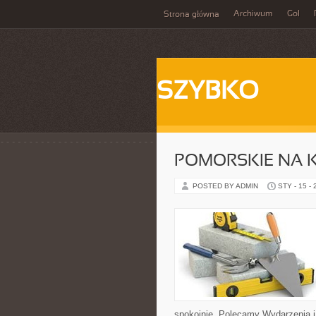
Archiwum
Gol
Strona główna
SZYBKO
POMORSKIE NA 
POSTED BY ADMIN
STY - 15 -
spokojnie. Polecamy Wydarzenia i