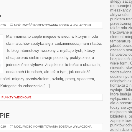
sklepy zacz
restauracje 
mieszkańcy 
A
aktywności. 
punktem tran
przestrzenią
MODA
 2026
MOŻLIWOŚĆ KOMENTOWANIA
ZOSTAŁA WYŁĄCZONA
także rola zi
DZIECIĘCA
traktowane j
Mammamia to ciepłe miejsce w sieci, w którym moda
element mie
temperaturę 
dla maluchów spotyka się z codziennością mam i tatów.
jakość powie
czasach ros
To blog internetowy tworzony z myślą o tych, którzy
fal upałów o
chcą ubierać siebie i swoje pociechy praktycznie, a
bezpieczeńs
wiele form. 
jednocześnie stylowo. Znajdziesz tu treści o ubraniach,
niewielki sk
dodatkach i trendach, ale też o tym, jak odnaleźć
zadrzewiona 
codziennych 
istości: między przedszkolem, szkołą, pracą, spacerem,
odległych cz
kontaktu z n
. Kategorie do zobaczenia […]
wydaje. Dobr
które budują
 I PUNKTY WIDOKOWE
wyłącznie o 
ale o przest
toczy się ży
miejscem sta
PIE
biblioteką, 
zaprojektow
punktów odni
PIZZERIE
 2026
MOŻLIWOŚĆ KOMENTOWANIA
ZOSTAŁA WYŁĄCZONA
że ich dziel
W