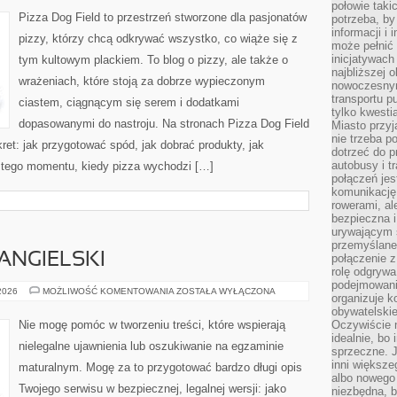
EUROPIE
połowie taki
Pizza Dog Field to przestrzeń stworzone dla pasjonatów
potrzeba, by
informacji i 
pizzy, którzy chcą odkrywać wszystko, co wiąże się z
może pełnić
inicjatywac
tym kultowym plackiem. To blog o pizzy, ale także o
najbliższej 
wrażeniach, które stoją za dobrze wypieczonym
nowoczesnym
transportu p
ciastem, ciągnącym się serem i dodatkami
tylko kwesti
dopasowanymi do nastroju. Na stronach Pizza Dog Field
Miasto przy
nie trzeba 
kret: jak przygotować spód, jak dobrać produkty, jak
dotrzeć do p
autobusy i t
o tego momentu, kiedy pizza wychodzi […]
połączeń jest
komunikację 
rowerami, ale
bezpieczna 
urywającym s
przemyślane 
ANGIELSKI
połączenie z
rolę odgryw
podejmowaniu
MATURA
 2026
MOŻLIWOŚĆ KOMENTOWANIA
ZOSTAŁA WYŁĄCZONA
organizuje k
–
JĘZYK
obywatelskie
ANGIELSKI
Nie mogę pomóc w tworzeniu treści, które wspierają
Oczywiście 
idealnie, bo
nielegalne ujawnienia lub oszukiwanie na egzaminie
sprzeczne. J
inni większe
maturalnym. Mogę za to przygotować bardzo długi opis
albo nowego
Twojego serwisu w bezpiecznej, legalnej wersji: jako
niezbędna, 