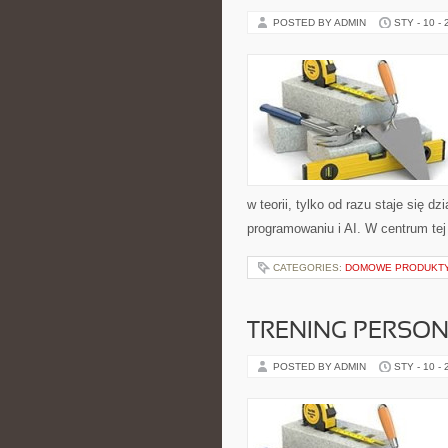
POSTED BY ADMIN
STY - 10 -
w teorii, tylko od razu staje się
programowaniu i AI. W centrum tej 
CATEGORIES:
DOMOWE PRODUKTY
TRENING PERSO
POSTED BY ADMIN
STY - 10 -