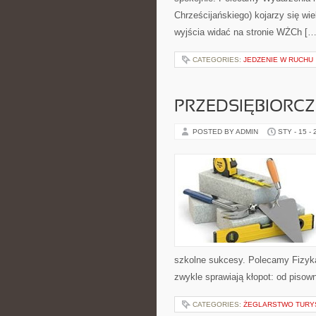
Chrześcijańskiego) kojarzy się wi
wyjścia widać na stronie WŻCh […
CATEGORIES:
JEDZENIE W RUCHU
PRZEDSIĘBIORC
POSTED BY ADMIN
STY - 15 -
szkolne sukcesy. Polecamy Fizyka 
zwykle sprawiają kłopot: od pisowni
CATEGORIES:
ŻEGLARSTWO TURY