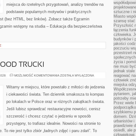
współodpowie
miejsca do rzetelnych przygotowań, analizy trendów na
projektowan
podstawie popularnych motywów i praktycznych
sztuczne i n
Miasto wspó
st (bez HTML, bez linków). Zobacz także Egzamin
szansę stać
Przyszłość m
 Egzamin wstępny na studia – Edukacja dla bezpieczeństwa
łączenia fun
]
człowieka. 
budynków i p
jakości codzi
E
poczuciu ws
przestrzeń 
społecznych
życia i pomó
FOOD TRUCKI
nie musi być
jednak stale
reagować na 
STREET
2026
MOŻLIWOŚĆ KOMENTOWANIA
ZOSTAŁA WYŁĄCZONA
FOOD
człowiek znó
&
miejska odz
FOOD
Witamy w miejscu, które powstało z miłości do jedzenia
TRUCKI
Współczesne 
pytaniem, ja
i ciekawości świata. Ten dziennik smakosza to kompas
potrzeby mie
po lokalach w Polsce oraz w różnych zakątkach świata.
Przez wiele 
podporządko
Jeśli lubisz sprawdzać restauracyjne nowości, cenisz
szybkiemu p
szczerość i chcesz czytać o jedzeniu w sposób
domem. Dziś
urbanistów 
przystępny, to trafiasz idealnie. Nowości na stronie to
prawdziwie d
osiedli, ale
 To nie jest tylko zbiór „ładnych zdjęć i paru zdań”. To
człowiekowi