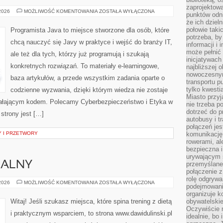
zaprojektow
DEVOPS
 2026
MOŻLIWOŚĆ KOMENTOWANIA
ZOSTAŁA WYŁĄCZONA
punktów odni
I
że ich dziel
NARZĘDZIA
PROGRAMISTYCZNE
połowie taki
Programista Java to miejsce stworzone dla osób, które
potrzeba, by
chcą nauczyć się Javy w praktyce i wejść do branży IT,
informacji i 
może pełnić
ale też dla tych, którzy już programują i szukają
inicjatywac
konkretnych rozwiązań. To materiały e-learningowe,
najbliższej 
nowoczesnym
baza artykułów, a przede wszystkim zadania oparte o
transportu p
tylko kwesti
codzienne wyzwania, dzięki którym wiedza nie zostaje
Miasto przy
 działającym kodem. Polecamy Cyberbezpieczeństwo i Etyka w
nie trzeba 
dotrzeć do p
strony jest […]
autobusy i t
połączeń jest
 I PRZETWORY
komunikację 
rowerami, ale
bezpieczna 
urywającym s
NALNY
przemyślane 
połączenie z
rolę odgryw
TRENING
 2026
MOŻLIWOŚĆ KOMENTOWANIA
ZOSTAŁA WYŁĄCZONA
podejmowaniu
PERSONALNY
organizuje k
Witaj! Jeśli szukasz miejsca, które spina trening z dietą
obywatelskie
Oczywiście 
i praktycznym wsparciem, to strona www.dawidulinski.pl
idealnie, bo