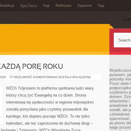
Redakcja
Tagi
Walkower
Zagranie
Tagi
Spis Treści
SUB
KAŻDĄ PORĘ ROKU
Współczesne 
pytaniem, ja
POMORSKIE
 2026
MOŻLIWOŚĆ KOMENTOWANIA
ZOSTAŁA WYŁĄCZONA
potrzeby mie
NA
Przez wiele 
KAŻDĄ
PORĘ
podporządko
WŻCh Trójmiasto to platforma spotkania ludzi wiary,
ROKU
szybkiemu p
którzy chcą żyć Ewangelią na co dzień. Strona
domem. Dziś
urbanistów 
internetowa tej społeczności w regionie trójmiejskim
prawdziwie d
została pomyślana jako czytelny przewodnik dla
osiedli, ale
człowiekowi
każdego, kto dopiero poznaje WŻCh. To nie tylko
spacerować,
po prostu do
kalendarz, ale też zaproszenie do duchowej drogi –
wagę przywią
 festiwale i Trójmiasto. WŻCh (Wspólnota Życia