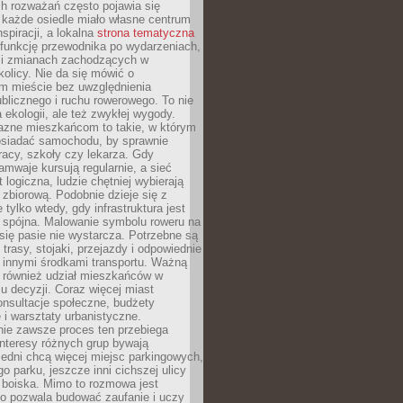
ch rozważań często pojawia się
 każde osiedle miało własne centrum
inspiracji, a lokalna
strona tematyczna
 funkcję przewodnika po wydarzeniach,
h i zmianach zachodzących w
okolicy. Nie da się mówić o
 mieście bez uwzględnienia
ublicznego i ruchu rowerowego. To nie
a ekologii, ale też zwykłej wygody.
jazne mieszkańcom to takie, w którym
posiadać samochodu, by sprawnie
racy, szkoły czy lekarza. Gdy
ramwaje kursują regularnie, a sieć
 logiczna, ludzie chętniej wybierają
zbiorową. Podobnie dzieje się z
 tylko wtedy, gdy infrastruktura jest
i spójna. Malowanie symbolu roweru na
ię pasie nie wystarcza. Potrzebne są
trasy, stojaki, przejazdy i odpowiednie
 innymi środkami transportu. Ważną
a również udział mieszkańców w
 decyzji. Coraz więcej miast
onsultacje społeczne, budżety
 i warsztaty urbanistyczne.
nie zawsze proces ten przebiega
 interesy różnych grup bywają
edni chcą więcej miejsc parkingowych,
go parku, jeszcze inni cichszej ulicy
 boiska. Mimo to rozmowa jest
bo pozwala budować zaufanie i uczy