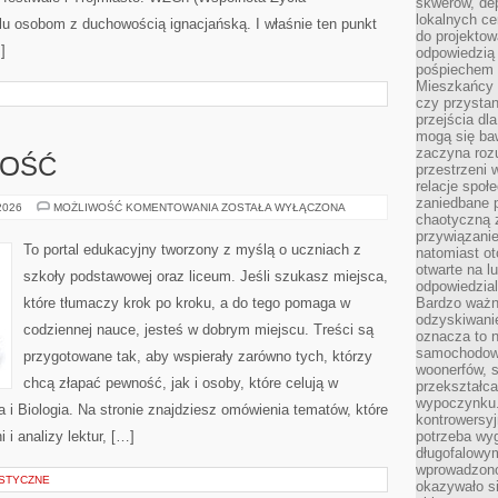
skwerów, de
lokalnych ce
elu osobom z duchowością ignacjańską. I właśnie ten punkt
do projektow
]
odpowiedzią
pośpiechem i
Mieszkańcy c
czy przystan
przejścia dl
mogą się ba
zaczyna rozu
ZOŚĆ
przestrzeni 
relacje społ
zaniedbane 
PRZEDSIĘBIORCZOŚĆ
 2026
MOŻLIWOŚĆ KOMENTOWANIA
ZOSTAŁA WYŁĄCZONA
chaotyczną 
przywiązanie
To portal edukacyjny tworzony z myślą o uczniach z
natomiast ot
otwarte na l
szkoły podstawowej oraz liceum. Jeśli szukasz miejsca,
odpowiedzial
które tłumaczy krok po kroku, a do tego pomaga w
Bardzo ważn
odzyskiwanie
codziennej nauce, jesteś w dobrym miejscu. Treści są
oznacza to n
samochodowe
przygotowane tak, aby wspierały zarówno tych, którzy
woonerfów, s
chcą złapać pewność, jak i osoby, które celują w
przekształca
wypoczynku.
i Biologia. Na stronie znajdziesz omówienia tematów, które
kontrowersyj
 i analizy lektur, […]
potrzeba wyg
długofalowy
wprowadzono 
STYCZNE
okazywało si