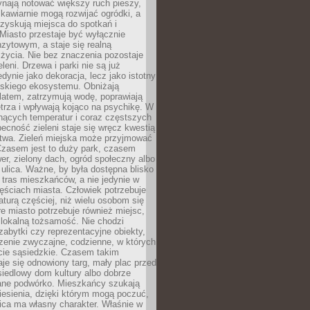
ynają notować większy ruch pieszy,
i kawiarnie mogą rozwijać ogródki, a
zyskują miejsca do spotkań i
Miasto przestaje być wyłącznie
zytowym, a staje się realną
 życia. Nie bez znaczenia pozostaje
eleni. Drzewa i parki nie są już
edynie jako dekoracja, lecz jako istotny
jskiego ekosystemu. Obniżają
latem, zatrzymują wodę, poprawiają
trza i wpływają kojąco na psychikę. W
nących temperatur i coraz częstszych
becność zieleni staje się wręcz kwestią
twa. Zieleń miejska może przyjmować
Czasem jest to duży park, czasem
wer, zielony dach, ogród społeczny albo
ulica. Ważne, by była dostępna blisko
tras mieszkańców, a nie jedynie w
ęściach miasta. Człowiek potrzebuje
aturą częściej, niż wielu osobom się
e miasto potrzebuje również miejsc,
 lokalną tożsamość. Nie chodzi
zabytki czy reprezentacyjne obiekty,
rzenie zwyczajne, codzienne, w których
cie sąsiedzkie. Czasem takim
je się odnowiony targ, mały plac przed
osiedlowy dom kultury albo dobrze
ane podwórko. Mieszkańcy szukają
esienia, dzięki którym mogą poczuć,
nica ma własny charakter. Właśnie w