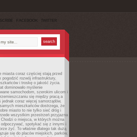
SCRIBE
FACEBOOK
TWITTER
miasta coraz częściej stają przed
k pogodzić rozwój infrastruktury,
szkańców i troskę o jakość życia.
lat dominowało myślenie
wane samochodom, szerokim ulicom i
rzemieszczaniu się między pracą a
 jednak coraz więcej samorządów,
i samych mieszkańców dostrzega, że
obre miasto to nie tylko sieć dróg i
 przede wszystkim przestrzeń przyjazna
. Chodzi o miejsca, w których można
 odpoczywać, spotykać się z innymi i
brze żyć. To właśnie dlatego tak dużą
zuje się do placów miejskich, parków,