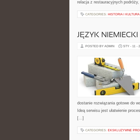
relacja z restauracyjnych podróży,
CATEGORIES:
HISTORIA I KULTUR
JĘZYK NIEMIECKI 
POSTED BY ADMIN
STY - 11 - 
dostanie rozwiązania gotowe do wd
Ideą serwisu jest ułatwienie proc
[…]
CATEGORIES:
EKSKLUZYWNE PROD