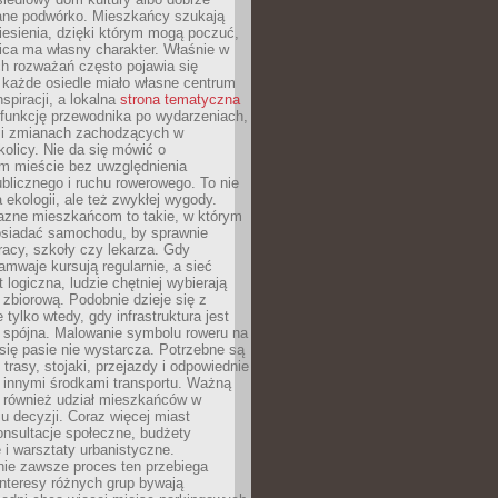
ane podwórko. Mieszkańcy szukają
esienia, dzięki którym mogą poczuć,
nica ma własny charakter. Właśnie w
ch rozważań często pojawia się
 każde osiedle miało własne centrum
inspiracji, a lokalna
strona tematyczna
 funkcję przewodnika po wydarzeniach,
h i zmianach zachodzących w
okolicy. Nie da się mówić o
 mieście bez uwzględnienia
ublicznego i ruchu rowerowego. To nie
a ekologii, ale też zwykłej wygody.
jazne mieszkańcom to takie, w którym
posiadać samochodu, by sprawnie
racy, szkoły czy lekarza. Gdy
ramwaje kursują regularnie, a sieć
 logiczna, ludzie chętniej wybierają
zbiorową. Podobnie dzieje się z
 tylko wtedy, gdy infrastruktura jest
i spójna. Malowanie symbolu roweru na
ię pasie nie wystarcza. Potrzebne są
trasy, stojaki, przejazdy i odpowiednie
 innymi środkami transportu. Ważną
a również udział mieszkańców w
 decyzji. Coraz więcej miast
onsultacje społeczne, budżety
 i warsztaty urbanistyczne.
nie zawsze proces ten przebiega
 interesy różnych grup bywają