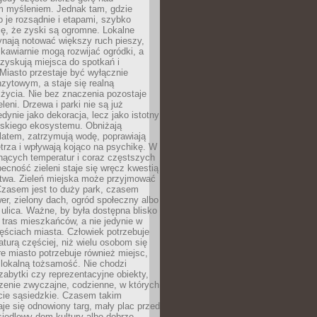
m myśleniem. Jednak tam, gdzie
je rozsądnie i etapami, szybko
ę, że zyski są ogromne. Lokalne
ynają notować większy ruch pieszy,
i kawiarnie mogą rozwijać ogródki, a
zyskują miejsca do spotkań i
Miasto przestaje być wyłącznie
zytowym, a staje się realną
 życia. Nie bez znaczenia pozostaje
eleni. Drzewa i parki nie są już
edynie jako dekoracja, lecz jako istotny
jskiego ekosystemu. Obniżają
latem, zatrzymują wodę, poprawiają
trza i wpływają kojąco na psychikę. W
nących temperatur i coraz częstszych
becność zieleni staje się wręcz kwestią
twa. Zieleń miejska może przyjmować
Czasem jest to duży park, czasem
wer, zielony dach, ogród społeczny albo
ulica. Ważne, by była dostępna blisko
tras mieszkańców, a nie jedynie w
ęściach miasta. Człowiek potrzebuje
aturą częściej, niż wielu osobom się
e miasto potrzebuje również miejsc,
 lokalną tożsamość. Nie chodzi
zabytki czy reprezentacyjne obiekty,
rzenie zwyczajne, codzienne, w których
cie sąsiedzkie. Czasem takim
je się odnowiony targ, mały plac przed
osiedlowy dom kultury albo dobrze