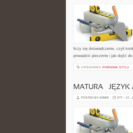
liczy się doświadczenie, czyli kon
prowadzić pieczenie i jak dojść d
CATEGORIES:
PORADNIK STYLU
MATURA – JĘZYK 
POSTED BY ADMIN
STY - 12 -