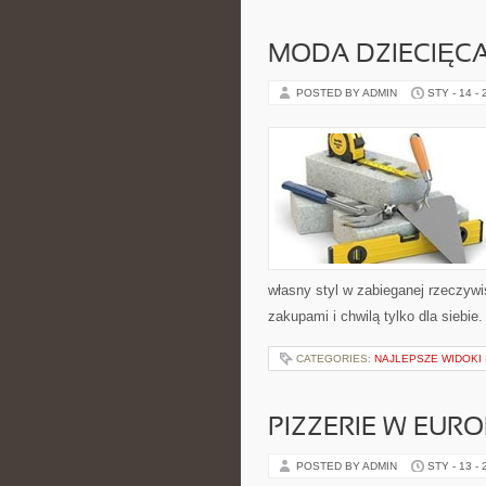
MODA DZIECIĘC
POSTED BY ADMIN
STY - 14 -
własny styl w zabieganej rzeczyw
zakupami i chwilą tylko dla siebie
CATEGORIES:
NAJLEPSZE WIDOKI
PIZZERIE W EURO
POSTED BY ADMIN
STY - 13 -