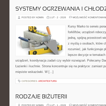
SYSTEMY OGRZEWANIA I CHŁOD
POSTED BY ADMIN
LUT - 2 - 2026
MOŻLIWOŚĆ KOMENTOWAN
Kursy Marko to serwis pora
forkliftów, urządzeń robocz
jedną, spójną przestrzeń w
z myślą o osobach, które c
rozumieć, jak funkcjonuje 
lepsze decyzje w tematach 
urządzeń, koordynacja zadań czy wybór rozwiązań. Polecamy Dac
Łazienki i kuchnie. Strona koncentruje się na praktyce: zamiast 
mięsiste wskazówki. W […]
CATEGORIES:
ARCHITEKTURA
RODZAJE BIŻUTERII
POSTED BY ADMIN
LUT - 1 - 2026
MOŻLIWOŚĆ KOMENTOWAN