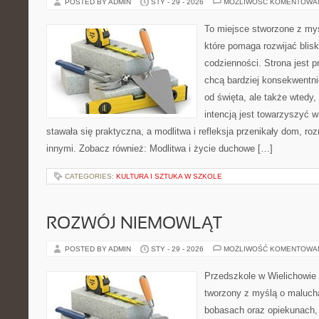
POSTED BY ADMIN
STY - 29 - 2026
MOŻLIWOŚĆ KOMENTOWA
To miejsce stworzone z myś
które pomaga rozwijać bli
codzienności. Strona jest p
chcą bardziej konsekwentnie
od święta, ale także wtedy,
intencją jest towarzyszyć 
stawała się praktyczna, a modlitwa i refleksja przenikały dom, ro
innymi. Zobacz również: Modlitwa i życie duchowe […]
CATEGORIES:
KULTURA I SZTUKA W SZKOLE
ROZWÓJ NIEMOWLĄT
POSTED BY ADMIN
STY - 29 - 2026
MOŻLIWOŚĆ KOMENTOWA
Przedszkole w Wielichowie 
tworzony z myślą o maluch
bobasach oraz opiekunach,