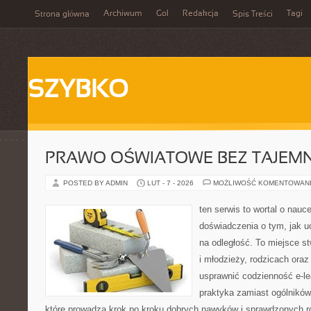
Archiwum
Gol
Redakcja
Tagi
Strona główna
Spis Treści
SZYBKO
PRAWO OŚWIATOWE BEZ TAJEMN
POSTED BY ADMIN
LUT - 7 - 2026
MOŻLIWOŚĆ KOMENTOWAN
ten serwis to wortal o nauc
doświadczenia o tym, jak u
na odległość. To miejsce s
i młodzieży, rodzicach ora
usprawnić codzienność e-lea
praktyka zamiast ogólników,
które prowadzą krok po kroku dobrych nawyków i sprawdzonych ro