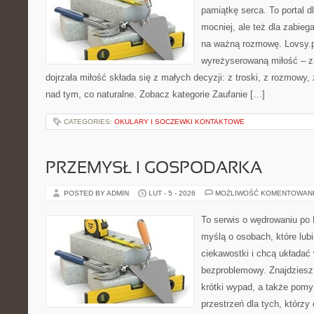
pamiątkę serca. To portal dl
mocniej, ale też dla zabieg
na ważną rozmowę. Lovsy.p
wyreżyserowaną miłość – z
dojrzała miłość składa się z małych decyzji: z troski, z rozmowy,
nad tym, co naturalne. Zobacz kategorie Zaufanie […]
CATEGORIES:
OKULARY I SOCZEWKI KONTAKTOWE
PRZEMYSŁ I GOSPODARKA
POSTED BY ADMIN
LUT - 5 - 2026
MOŻLIWOŚĆ KOMENTOWAN
To serwis o wędrowaniu po 
myślą o osobach, które lub
ciekawostki i chcą układać
bezproblemowy. Znajdziesz t
krótki wypad, a także pomy
przestrzeń dla tych, którzy 