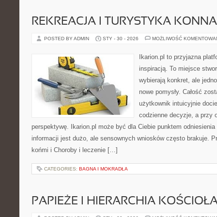
REKREACJA I TURYSTYKA KONNA
POSTED BY ADMIN
STY - 30 - 2026
MOŻLIWOŚĆ KOMENTOWA
Ikarion.pl to przyjazna plat
inspiracją. To miejsce stwo
wybierają konkret, ale jed
nowe pomysły. Całość zost
użytkownik intuicyjnie docie
codzienne decyzje, a przy 
perspektywę. Ikarion.pl może być dla Ciebie punktem odniesienia
informacji jest dużo, ale sensownych wniosków często brakuje. P
końmi i Choroby i leczenie […]
CATEGORIES:
BAGNA I MOKRADŁA
PAPIEŻE I HIERARCHIA KOŚCIOŁ