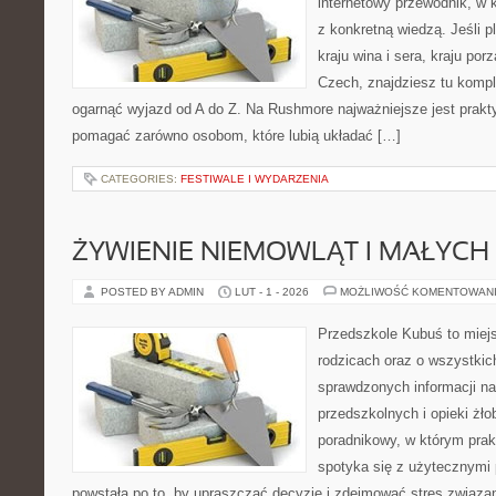
internetowy przewodnik, w 
z konkretną wiedzą. Jeśli p
kraju wina i sera, kraju por
Czech, znajdziesz tu komple
ogarnąć wyjazd od A do Z. Na Rushmore najważniejsze jest prakty
pomagać zarówno osobom, które lubią układać […]
CATEGORIES:
FESTIWALE I WYDARZENIA
ŻYWIENIE NIEMOWLĄT I MAŁYCH 
POSTED BY ADMIN
LUT - 1 - 2026
MOŻLIWOŚĆ KOMENTOWAN
Przedszkole Kubuś to miej
rodzicach oraz o wszystkic
sprawdzonych informacji n
przedszkolnych i opieki żło
poradnikowy, w którym prak
spotyka się z użytecznymi
powstała po to, by upraszczać decyzje i zdejmować stres związ