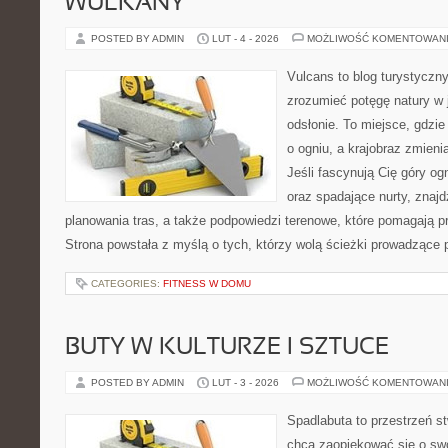
WULKANY
POSTED BY ADMIN
LUT - 4 - 2026
MOŻLIWOŚĆ KOMENTOWAN
Vulcans to blog turystyczny
zrozumieć potęgę natury w je
odsłonie. To miejsce, gdzie
o ogniu, a krajobraz zmien
Jeśli fascynują Cię góry og
oraz spadające nurty, znajd
planowania tras, a także podpowiedzi terenowe, które pomagają 
Strona powstała z myślą o tych, którzy wolą ścieżki prowadzące 
CATEGORIES:
FITNESS W DOMU
BUTY W KULTURZE I SZTUCE
POSTED BY ADMIN
LUT - 3 - 2026
MOŻLIWOŚĆ KOMENTOWAN
Spadlabuta to przestrzeń st
chcą zaopiekować się o sw