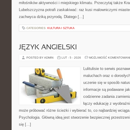
miłośników aktywności i miejskiego klimatu. Przeczytaj także Kraś
Lubelszczyzna potrafi zaskakiwać: raz kusi malowniczymi miast
zachwyca dziką przyrodą. Dlatego […]
CATEGORIES:
KULTURA I SZTUKA
JĘZYK ANGIELSKI
POSTED BY ADMIN
LUT - 5 - 2026
MOŻLIWOŚĆ KOMENTOWAN
Lulitulisie to serwis pozna
maluchach oraz o dorosłych
uczenie się w sposób natur
informacje są podawane ja
codzienne zadania zamienia
łączy edukację z wyobraźn
może próbować różne ścieżki i wybierać to, co najbardziej wciąg
Psychologia. Główną ideą jest stworzenie bezpiecznej przestrzen
się […]