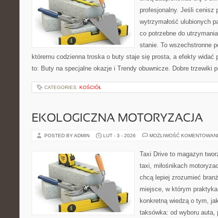
profesjonalny. Jeśli cenisz 
wytrzymałość ulubionych pa
co potrzebne do utrzymani
stanie. To wszechstronne p
któremu codzienna troska o buty staje się prosta, a efekty widać 
to: Buty na specjalne okazje i Trendy obuwnicze. Dobre trzewiki po
CATEGORIES:
KOŚCIÓŁ
EKOLOGICZNA MOTORYZACJA
POSTED BY ADMIN
LUT - 3 - 2026
MOŻLIWOŚĆ KOMENTOWAN
Taxi Drive to magazyn two
taxi, miłośnikach motoryzac
chcą lepiej zrozumieć branż
miejsce, w którym praktyka 
konkretną wiedzą o tym, ja
taksówka: od wyboru auta, p