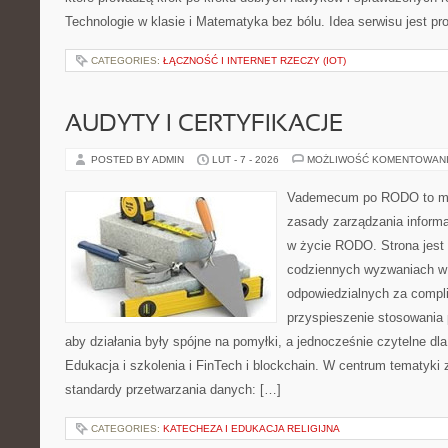
Technologie w klasie i Matematyka bez bólu. Idea serwisu jest pr
CATEGORIES:
ŁĄCZNOŚĆ I INTERNET RZECZY (IOT)
AUDYTY I CERTYFIKACJE
POSTED BY ADMIN
LUT - 7 - 2026
MOŻLIWOŚĆ KOMENTOWAN
Vademecum po RODO to mie
zasady zarządzania inform
w życie RODO. Strona jest
codziennych wyzwaniach w 
odpowiedzialnych za compli
przyspieszenie stosowania 
aby działania były spójne na pomyłki, a jednocześnie czytelne d
Edukacja i szkolenia i FinTech i blockchain. W centrum tematyki
standardy przetwarzania danych: […]
CATEGORIES:
KATECHEZA I EDUKACJA RELIGIJNA