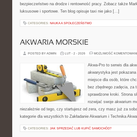
bezpieczeństwo na drodze i rentowność pracy. Zobacz także M
luksusowe i sportowe. Ten blog opisuje taxi nie jako […]
CATEGORIES:
NAUKA A SPOŁECZEŃSTWO
AKWARIA MORSKIE
POSTED BY ADMIN
LUT - 2 - 2026
MOŻLIWOŚĆ KOMENTOWAN
Akwa-Pro to serwis dla akw
akwarystyka jest pokazana 
miejsce dla osób, które ch
bez zbędnego zadęcia, za t
sprawdzone kroki. Strona s
rozwijać swoje akwarium mo
niezależnie od tego, czy startujesz od zera, czy masz już za so
kategorie dla wszystkich to Zakładanie Akwarium i Technika Akw
CATEGORIES:
JAK SPRZEDAĆ LUB KUPIĆ SAMOCHÓD?