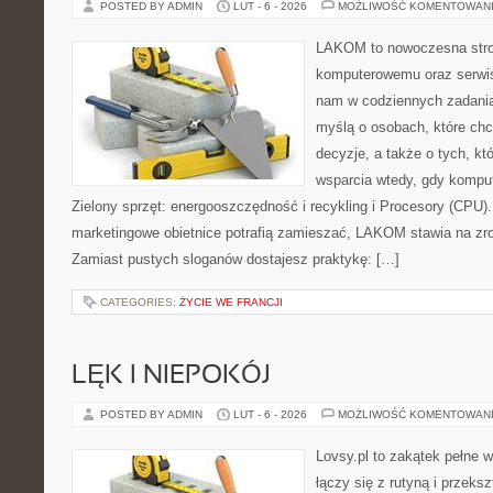
POSTED BY ADMIN
LUT - 6 - 2026
MOŻLIWOŚĆ KOMENTOWAN
LAKOM to nowoczesna stro
komputerowemu oraz serwis
nam w codziennych zadania
myślą o osobach, które ch
decyzje, a także o tych, kt
wsparcia wtedy, gdy kompute
Zielony sprzęt: energooszczędność i recykling i Procesory (CPU)
marketingowe obietnice potrafią zamieszać, LAKOM stawia na zro
Zamiast pustych sloganów dostajesz praktykę: […]
CATEGORIES:
ŻYCIE WE FRANCJI
LĘK I NIEPOKÓJ
POSTED BY ADMIN
LUT - 6 - 2026
MOŻLIWOŚĆ KOMENTOWAN
Lovsy.pl to zakątek pełne 
łączy się z rutyną i przek