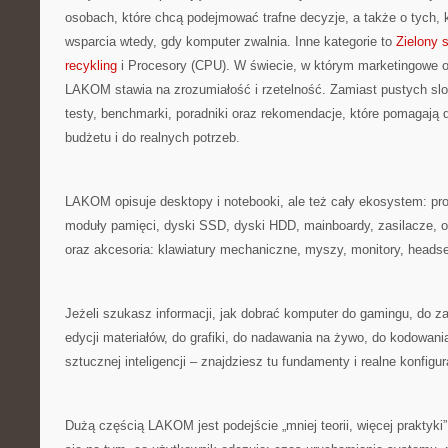
osobach, które chcą podejmować trafne decyzje, a także o tych, k
wsparcia wtedy, gdy komputer zwalnia. Inne kategorie to
Zielony 
recykling
i Procesory (CPU). W świecie, w którym marketingowe ob
LAKOM stawia na zrozumiałość i rzetelność. Zamiast pustych sl
testy, benchmarki, poradniki oraz rekomendacje, które pomagają
budżetu i do realnych potrzeb.
LAKOM opisuje desktopy i notebooki, ale też cały ekosystem: proc
moduły pamięci, dyski SSD, dyski HDD, mainboardy, zasilacze, 
oraz akcesoria: klawiatury mechaniczne, myszy, monitory, heads
Jeżeli szukasz informacji, jak dobrać komputer do gamingu, do za
edycji materiałów, do grafiki, do nadawania na żywo, do kodowan
sztucznej inteligencji – znajdziesz tu fundamenty i realne konfigur
Dużą częścią LAKOM jest podejście „mniej teorii, więcej praktyki”