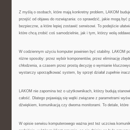
Z myślą o osobach, które mają konkretny problem, LAKOM buduje 
przejść od objawu do rozwiązania: co sprawdzić, jakie mogą być p
bezpieczne, a które lepiej zostawić serwisowi. To podejście ułat
które chcą zrobić coś samodzielnie, jak i tym, którzy wolą oddaw
W codziennym użyciu komputer powinien być stabilny. LAKOM po
różne sposoby: przez wybór komponentów, przez eliminację zbęd
chłodzenia, a czasem przez prostą decyzję o wymianie kluczowy
wystarczy uporządkować system, by sprzęt działał zupełnie inacz
LAKOM nie zapomina też o użytkownikach, którzy budują stanowis
całość. Dlatego pojawiają się wątki związane z parametrami wyśw
dźwiękiem, komunikacją czy dwoma monitorami. To detale, które r
W opisie serwisu komputerowego ważna jest też uczciwa komun