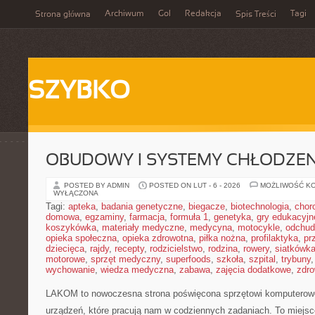
Archiwum
Gol
Redakcja
Tagi
Strona główna
Spis Treści
SZYBKO
OBUDOWY I SYSTEMY CHŁODZEN
POSTED BY ADMIN
POSTED ON LUT - 6 - 2026
MOŻLIWOŚĆ K
WYŁĄCZONA
Tagi:
apteka
,
badania genetyczne
,
biegacze
,
biotechnologia
,
chor
domowa
,
egzaminy
,
farmacja
,
formuła 1
,
genetyka
,
gry edukacyjn
koszykówka
,
materiały medyczne
,
medycyna
,
motocykle
,
odchud
opieka społeczna
,
opieka zdrowotna
,
piłka nożna
,
profilaktyka
,
pr
dziecięca
,
rajdy
,
recepty
,
rodzicielstwo
,
rodzina
,
rowery
,
siatkówk
motorowe
,
sprzęt medyczny
,
superfoods
,
szkoła
,
szpital
,
trybuny
wychowanie
,
wiedza medyczna
,
zabawa
,
zajęcia dodatkowe
,
zdro
LAKOM to nowoczesna strona poświęcona sprzętowi komputerow
urządzeń, które pracują nam w codziennych zadaniach. To miejs