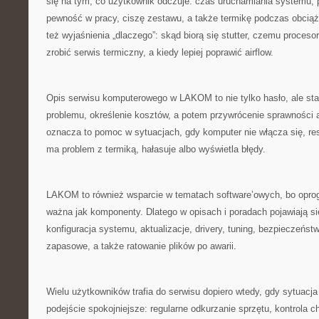
się na tym, co użytkownik odczuje: czas uruchamiania systemu,
pewność w pracy, ciszę zestawu, a także termikę podczas obci
też wyjaśnienia „dlaczego”: skąd biorą się stutter, czemu procesor
zrobić serwis termiczny, a kiedy lepiej poprawić airflow.
Opis serwisu komputerowego w LAKOM to nie tylko hasło, ale sta
problemu, określenie kosztów, a potem przywrócenie sprawności 
oznacza to pomoc w sytuacjach, gdy komputer nie włącza się, resta
ma problem z termiką, hałasuje albo wyświetla błędy.
LAKOM to również wsparcie w tematach software’owych, bo opro
ważna jak komponenty. Dlatego w opisach i poradach pojawiają się
konfiguracja systemu, aktualizacje, drivery, tuning, bezpieczeństw
zapasowe, a także ratowanie plików po awarii.
Wielu użytkowników trafia do serwisu dopiero wtedy, gdy sytuacj
podejście spokojniejsze: regularne odkurzanie sprzętu, kontrola 