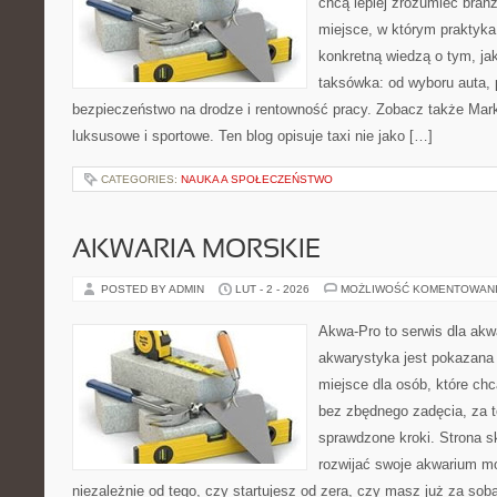
chcą lepiej zrozumieć branż
miejsce, w którym praktyka 
konkretną wiedzą o tym, ja
taksówka: od wyboru auta, p
bezpieczeństwo na drodze i rentowność pracy. Zobacz także M
luksusowe i sportowe. Ten blog opisuje taxi nie jako […]
CATEGORIES:
NAUKA A SPOŁECZEŃSTWO
AKWARIA MORSKIE
POSTED BY ADMIN
LUT - 2 - 2026
MOŻLIWOŚĆ KOMENTOWAN
Akwa-Pro to serwis dla akw
akwarystyka jest pokazana 
miejsce dla osób, które ch
bez zbędnego zadęcia, za t
sprawdzone kroki. Strona s
rozwijać swoje akwarium mo
niezależnie od tego, czy startujesz od zera, czy masz już za so