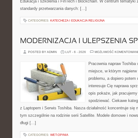
Edukacja i szkolenia i FinTech i blockchain. W centrum tematyki
standardy przetwarzania danych: […]
CATEGORIES:
KATECHEZA I EDUKACJA RELIGIJNA
MODERNIZACJA I ULEPSZENIA S
POSTED BY ADMIN
LUT - 6 - 2026
MOŻLIWOŚĆ KOMENTOWAN
Pracownia napraw Toshiba w
miejsce, w którym najpier
problemu, a dopiero potem 
interesuje Cię naprawa sprz
opis pokaże, jak pracujemy
spodziewać. Ciekawe katego
z Laptopem i Serwis Toshiba. Nasza działalność koncentruje się 
tym szczególnie na rodzinie serii Satellite. Modele domowe i nows
długi […]
CATEGORIES:
WET-OPINIA