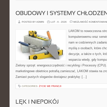
OBUDOWY I SYSTEMY CHŁODZEN
POSTED BY ADMIN
LUT - 6 - 2026
MOŻLIWOŚĆ KOMENTOWAN
LAKOM to nowoczesna stro
komputerowemu oraz serwis
nam w codziennych zadania
myślą o osobach, które ch
decyzje, a także o tych, kt
wsparcia wtedy, gdy kompute
Zielony sprzęt: energooszczędność i recykling i Procesory (CPU)
marketingowe obietnice potrafią zamieszać, LAKOM stawia na zro
Zamiast pustych sloganów dostajesz praktykę: […]
CATEGORIES:
ŻYCIE WE FRANCJI
LĘK I NIEPOKÓJ