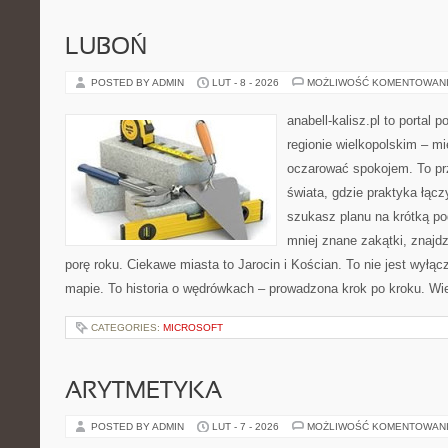
LUBOŃ
POSTED BY ADMIN
LUT - 8 - 2026
MOŻLIWOŚĆ KOMENTOWAN
anabell-kalisz.pl to portal 
regionie wielkopolskim – mie
oczarować spokojem. To pr
świata, gdzie praktyka łączy
szukasz planu na krótką po
mniej znane zakątki, znajd
porę roku. Ciekawe miasta to Jarocin i Kościan. To nie jest wyłąc
mapie. To historia o wędrówkach – prowadzona krok po kroku. Wie
CATEGORIES:
MICROSOFT
ARYTMETYKA
POSTED BY ADMIN
LUT - 7 - 2026
MOŻLIWOŚĆ KOMENTOWAN