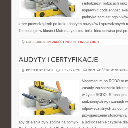
i młodzieży, rodzicach ora
usprawnić codzienność e-lea
praktyka zamiast ogólników,
które prowadzą krok po kroku dobrych nawyków i sprawdzonych ro
Technologie w klasie i Matematyka bez bólu. Idea serwisu jest pr
CATEGORIES:
ŁĄCZNOŚĆ I INTERNET RZECZY (IOT)
AUDYTY I CERTYFIKACJE
POSTED BY ADMIN
LUT - 7 - 2026
MOŻLIWOŚĆ KOMENTOWAN
Vademecum po RODO to mie
zasady zarządzania inform
w życie RODO. Strona jest
codziennych wyzwaniach w 
odpowiedzialnych za compli
przyspieszenie stosowania 
aby działania były spójne na pomyłki, a jednocześnie czytelne d