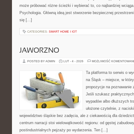
może próbować różne ścieżki i wybierać to, co najbardziej wciąg
Psychologia. Główną ideą jest stworzenie bezpiecznej przestrzen
się […]
CATEGORIES:
SMART HOME I IOT
JAWORZNO
POSTED BY ADMIN
LUT - 4 - 2026
MOŻLIWOŚĆ KOMENTOWAN
Ta platforma to serwis o 
na Śląsk – miejsce, w któ
propozycje na poznawanie z
Jeśli szukasz praktycznych
wypadów albo dłuższych tra
ułożone czytelnie, z nacis
województwo śląskie bez zadęcia, ale z ciekawością dla dziedzict
centrum narracji stoi wielowątkowość regionu: od gęstej zabudowy
postindustrialnych pejzaży po wydarzenia. Ten […]