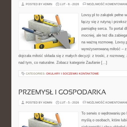
POSTED BY ADMIN
LUT - 6 - 2026
MOŻLIWOŚĆ KOMENTOWAN
Lovsy.pl to zakątek pełne 
łączy się z rutyną i przek
pamiątkę serca. To portal dl
mocniej, ale też dla zabieg
na ważną rozmowę. Lovsy.p
wyreżyserowaną miłość – z
dojrzała miłość składa się z małych decyzji: z troski, z rozmowy,
nad tym, co naturalne. Zobacz kategorie Zaufanie […]
CATEGORIES:
OKULARY I SOCZEWKI KONTAKTOWE
PRZEMYSŁ I GOSPODARKA
POSTED BY ADMIN
LUT - 5 - 2026
MOŻLIWOŚĆ KOMENTOWAN
To serwis o wędrowaniu po 
myślą o osobach, które lub
ciekawostki i chcą układać