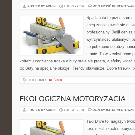
POSTED BY ADMIN
LUT - 3 - 2026
MOŻLIWOŚĆ KOMENTOWAN
Spadlabuta to przestrzeń st
chcą zaopiekować się o sw
profesjonalny. Jeśli cenisz 
wytrzymałość ulubionych pa
co potrzebne do utrzymani
stanie. To wszechstronne p
któremu codzienna troska o buty staje się prosta, a efekty widać 
to: Buty na specjalne okazje i Trendy obuwnicze. Dobre trzewiki po
CATEGORIES:
KOŚCIÓŁ
EKOLOGICZNA MOTORYZACJA
POSTED BY ADMIN
LUT - 3 - 2026
MOŻLIWOŚĆ KOMENTOWAN
Taxi Drive to magazyn two
taxi, miłośnikach motoryzac