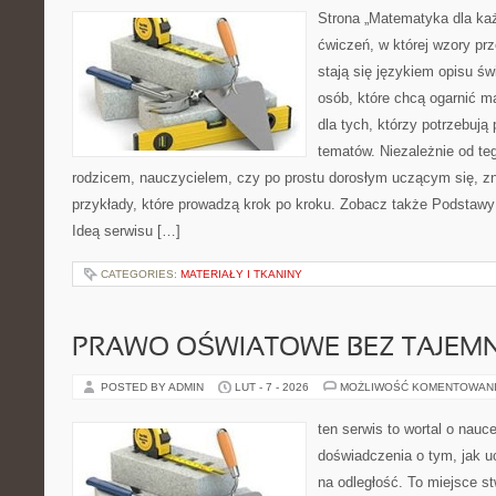
Strona „Matematyka dla każ
ćwiczeń, w której wzory prz
stają się językiem opisu ś
osób, które chcą ogarnić m
dla tych, którzy potrzebują
tematów. Niezależnie od te
rodzicem, nauczycielem, czy po prostu dorosłym uczącym się, zn
przykłady, które prowadzą krok po kroku. Zobacz także Podstawy 
Ideą serwisu […]
CATEGORIES:
MATERIAŁY I TKANINY
PRAWO OŚWIATOWE BEZ TAJEMN
POSTED BY ADMIN
LUT - 7 - 2026
MOŻLIWOŚĆ KOMENTOWAN
ten serwis to wortal o nauc
doświadczenia o tym, jak u
na odległość. To miejsce s