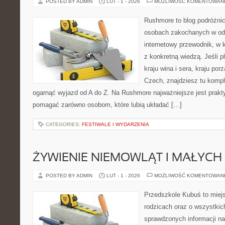
POSTED BY ADMIN
LUT - 1 - 2026
MOŻLIWOŚĆ KOMENTOWAN
Rushmore to blog podróżnic
osobach zakochanych w od
internetowy przewodnik, w 
z konkretną wiedzą. Jeśli p
kraju wina i sera, kraju por
Czech, znajdziesz tu komple
ogarnąć wyjazd od A do Z. Na Rushmore najważniejsze jest prakty
pomagać zarówno osobom, które lubią układać […]
CATEGORIES:
FESTIWALE I WYDARZENIA
ŻYWIENIE NIEMOWLĄT I MAŁYCH 
POSTED BY ADMIN
LUT - 1 - 2026
MOŻLIWOŚĆ KOMENTOWAN
Przedszkole Kubuś to miej
rodzicach oraz o wszystkic
sprawdzonych informacji n