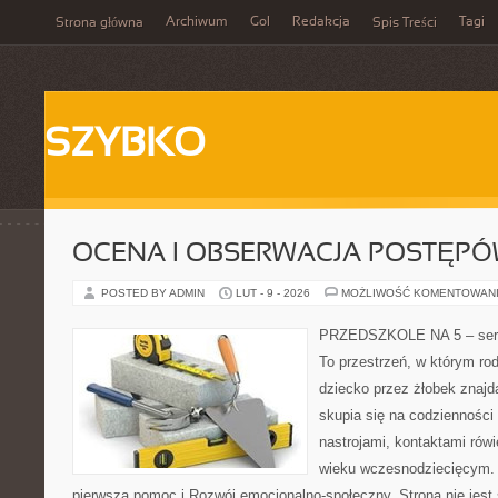
Archiwum
Gol
Redakcja
Tagi
Strona główna
Spis Treści
SZYBKO
OCENA I OBSERWACJA POSTĘP
POSTED BY ADMIN
LUT - 9 - 2026
MOŻLIWOŚĆ KOMENTOWAN
PRZEDSZKOLE NA 5 – serw
To przestrzeń, w którym ro
dziecko przez żłobek znajd
skupia się na codzienności
nastrojami, kontaktami rów
wieku wczesnodziecięcym.
pierwsza pomoc i Rozwój emocjonalno-społeczny. Strona nie jest