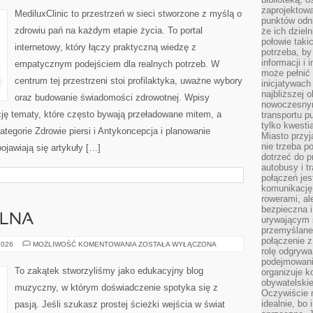
PERIMENOPAUZA
zaprojektow
MediluxClinic to przestrzeń w sieci stworzone z myślą o
punktów odni
zdrowiu pań na każdym etapie życia. To portal
że ich dziel
połowie taki
internetowy, który łączy praktyczną wiedzę z
potrzeba, by
informacji i 
empatycznym podejściem dla realnych potrzeb. W
może pełnić
centrum tej przestrzeni stoi profilaktyka, uważne wybory
inicjatywac
najbliższej 
oraz budowanie świadomości zdrowotnej. Wpisy
nowoczesnym
ację tematy, które często bywają przeładowane mitem, a
transportu p
tylko kwesti
tegorie Zdrowie piersi i Antykoncepcja i planowanie
Miasto przy
nie trzeba 
ojawiają się artykuły […]
dotrzeć do p
autobusy i t
połączeń jest
komunikację 
rowerami, ale
bezpieczna 
ALNA
urywającym s
przemyślane 
połączenie z
TECHNIKA
2026
MOŻLIWOŚĆ KOMENTOWANIA
ZOSTAŁA WYŁĄCZONA
rolę odgryw
WOKALNA
podejmowaniu
To zakątek stworzyliśmy jako edukacyjny blog
organizuje k
obywatelskie
muzyczny, w którym doświadczenie spotyka się z
Oczywiście 
idealnie, bo
pasją. Jeśli szukasz prostej ścieżki wejścia w świat