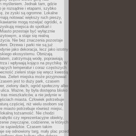
m myśleniem. Jednak tam, gdzie
je rozsądnie i etapami, szybko
ę, że zyski są ogromne. Lokalne
ynają notować większy ruch pieszy,
i kawiarnie mogą rozwijać ogródki, a
zyskują miejsca do spotkań i
Miasto przestaje być wyłącznie
zytowym, a staje się realną
 życia. Nie bez znaczenia pozostaje
eleni. Drzewa i parki nie są już
edynie jako dekoracja, lecz jako istotny
jskiego ekosystemu. Obniżają
latem, zatrzymują wodę, poprawiają
trza i wpływają kojąco na psychikę. W
nących temperatur i coraz częstszych
becność zieleni staje się wręcz kwestią
twa. Zieleń miejska może przyjmować
Czasem jest to duży park, czasem
wer, zielony dach, ogród społeczny albo
ulica. Ważne, by była dostępna blisko
tras mieszkańców, a nie jedynie w
ęściach miasta. Człowiek potrzebuje
aturą częściej, niż wielu osobom się
e miasto potrzebuje również miejsc,
 lokalną tożsamość. Nie chodzi
zabytki czy reprezentacyjne obiekty,
rzenie zwyczajne, codzienne, w których
cie sąsiedzkie. Czasem takim
je się odnowiony targ, mały plac przed
osiedlowy dom kultury albo dobrze