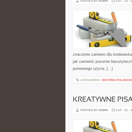
POSTED BY ADMIN
LUT - 23 - 
znaczenie zarówno dla środowiska, 
jak zamienić pozornie bezużytecz
ponownego użycia. […]
CATEGORIES:
HISTORIA POLSKICH
KREATYWNE PISA
POSTED BY ADMIN
LUT - 21 - 