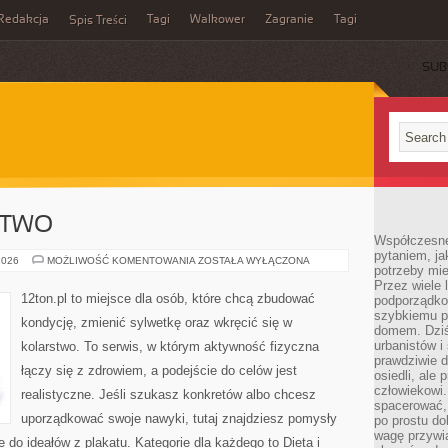
Redakcja
Tagi
Walkower
Zagranie
Tagi
Spis Treści
SUB
STWO
Współczesne 
pytaniem, ja
ROWER
2026
MOŻLIWOŚĆ KOMENTOWANIA
ZOSTAŁA WYŁĄCZONA
potrzeby mie
I
KOLARSTWO
Przez wiele 
12ton.pl to miejsce dla osób, które chcą zbudować
podporządko
szybkiemu p
kondycję, zmienić sylwetkę oraz wkręcić się w
domem. Dziś
urbanistów 
kolarstwo. To serwis, w którym aktywność fizyczna
prawdziwie d
łączy się z zdrowiem, a podejście do celów jest
osiedli, ale
człowiekowi
realistyczne. Jeśli szukasz konkretów albo chcesz
spacerować,
uporządkować swoje nawyki, tutaj znajdziesz pomysły
po prostu do
wagę przywią
 do ideałów z plakatu. Kategorie dla każdego to Dieta i