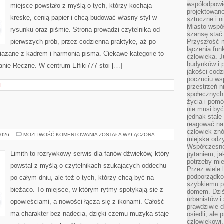
współodpowie
miejsce powstało z myślą o tych, którzy kochają
projektowan
kreskę, cenią papier i chcą budować własny styl w
sztuczne i n
Miasto wspó
rysunku oraz piśmie. Strona prowadzi czytelnika od
szansę stać
pierwszych prób, przez codzienną praktykę, aż po
Przyszłość m
łączenia fun
ązane z kadrem i harmonią pisma. Ciekawe kategorie to
człowieka. 
budynków i p
sanie Ręczne. W centrum Elfiki777 stoi […]
jakości codzi
poczuciu ws
I
przestrzeń 
społecznych
życia i pomó
nie musi być
jednak stale
reagować na 
człowiek znó
IKONY
2026
MOŻLIWOŚĆ KOMENTOWANIA
ZOSTAŁA WYŁĄCZONA
miejska odz
MUZYKI
Współczesne 
Limith to rozrywkowy serwis dla fanów dźwięków, który
pytaniem, ja
potrzeby mie
powstał z myślą o czytelnikach szukających oddechu
Przez wiele 
podporządko
po całym dniu, ale też o tych, którzy chcą być na
szybkiemu p
bieżąco. To miejsce, w którym rytmy spotykają się z
domem. Dziś
urbanistów 
opowieściami, a nowości łączą się z ikonami. Całość
prawdziwie d
ma charakter bez nadęcia, dzięki czemu muzyka staje
osiedli, ale
człowiekowi