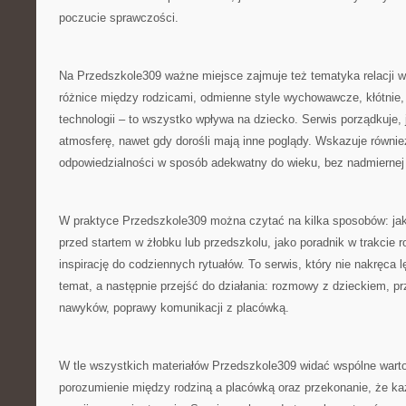
poczucie sprawczości.
Na Przedszkole309 ważne miejsce zajmuje też tematyka relacji w
różnice między rodzicami, odmienne style wychowawcze, kłótnie, 
technologii – to wszystko wpływa na dziecko. Serwis porządkuje,
atmosferę, nawet gdy dorośli mają inne poglądy. Wskazuje również
odpowiedzialności w sposób adekwatny do wieku, bez nadmiernej 
W praktyce Przedszkole309 można czytać na kilka sposobów: jako
przed startem w żłobku lub przedszkolu, jako poradnik w trakcie r
inspirację do codziennych rytuałów. To serwis, który nie nakręca
temat, a następnie przejść do działania: rozmowy z dzieckiem, p
nawyków, poprawy komunikacji z placówką.
W tle wszystkich materiałów Przedszkole309 widać wspólne wart
porozumienie między rodziną a placówką oraz przekonanie, że ka