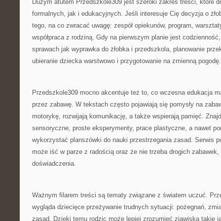
Dużym atutem Przedszkole309 jest szeroki zakres treści, które 
formalnych, jak i edukacyjnych. Jeśli interesuje Cię decyzja o żł
tego, na co zwracać uwagę: zespół opiekunów, program, warsztaty
współpraca z rodziną. Gdy na pierwszym planie jest codzienność
sprawach jak wyprawka do żłobka i przedszkola, planowanie prze
ubieranie dziecka warstwowo i przygotowanie na zmienną pogodę.
Przedszkole309 mocno akcentuje też to, co wczesna edukacja ma
przez zabawę. W tekstach często pojawiają się pomysły na zaba
motorykę, rozwijają komunikację, a także wspierają pamięć. Znaj
sensoryczne, proste eksperymenty, prace plastyczne, a nawet pom
wykorzystać planszówki do nauki przestrzegania zasad. Serwis p
może iść w parze z radością oraz że nie trzeba drogich zabawek,
doświadczenia.
Ważnym filarem treści są tematy związane z światem uczuć. Prze
wygląda dziecięce przeżywanie trudnych sytuacji: pożegnań, zmia
zasad. Dzięki temu rodzic może lepiej zrozumieć zjawiska takie ja