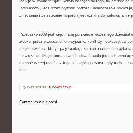
rozwija w swoim tempie. Serwis zachęca do tego, by patrzeć na 
“problemów”, lecz przez pryzmat potrzeb. Jednocześnie pokazuje
zmęczenia i że szukanie wsparcia jest oznaką dojrzałości, a nie p
Przedszkole309 jest więc mapą po świecie wczesnego dzieciństw
żłobku, przez przedszkolne przyjaźnie, konflikty i sukcesy, aż po 
miejsce w sieci, który łączy wiedzę i zamienia codzienne pytania 
rozwiązania. Dzięki temu łatwiej budować spokojną codzienność, 
czerpać więcej radości z tego niezwykłego czasu, gdy mały czło
dnia.
CATEGORIES:
BUDOWNICTWO
Comments are closed.