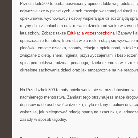
Przedszkole309 to portal poświęcony opiece żłobkowej, edukacji 
najważniejsze w pierwszych latach rozwoju: wczesnej edukacji sz
opiekunowie, wychowawcy i osoby wspierające dzieci znajdą spra
rutyny dnia z maluchem oraz rozwoju dziecka od wieku wczesnod
lata szkoły. Zobacz także
Edukacja wczesnoszkolna
i Zabawy i a
upraszczanie tematów, które dla wielu rodzin stają się wyzwanie
placówki, emocje dziecka, zasady, relacja z opiekunami, a także
związane z dietą, snem, higieną, przyzwyczajeniami i bezpiecz
spina perspektywę rodzica i pedagoga, dzięki czemu łatwiej zrozu
określone zachowania dzieci oraz jak empatycznie na nie reagow
Na Przedszkole309 tematy opiekowania się są przedstawiane w s
nadmiernego mentorstwa. Zamiast tego otrzymujesz mapę drogo
dopasować do osobowości dziecka, stylu rodziny i realiów dnia c
wskazuje, jak pielęgnować relację opartą na szacunku, a jednoc
zasady w sposób łagodny.