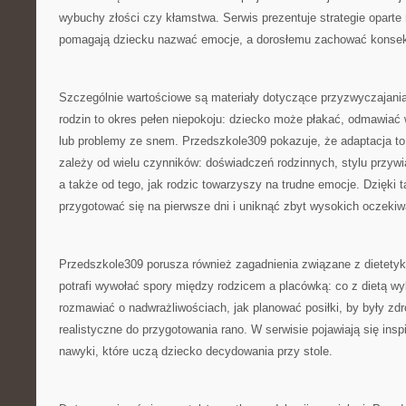
wybuchy złości czy kłamstwa. Serwis prezentuje strategie oparte
pomagają dziecku nazwać emocje, a dorosłemu zachować konse
Szczególnie wartościowe są materiały dotyczące przyzwyczajania
rodzin to okres pełen niepokoju: dziecko może płakać, odmawiać 
lub problemy ze snem. Przedszkole309 pokazuje, że adaptacja to
zależy od wielu czynników: doświadczeń rodzinnych, stylu przywi
a także od tego, jak rodzic towarzyszy na trudne emocje. Dzięki t
przygotować się na pierwsze dni i uniknąć zbyt wysokich oczekiw
Przedszkole309 porusza również zagadnienia związane z dietetyką
potrafi wywołać spory między rodzicem a placówką: co z dietą wy
rozmawiać o nadwrażliwościach, jak planować posiłki, by były zd
realistyczne do przygotowania rano. W serwisie pojawiają się inspi
nawyki, które uczą dziecko decydowania przy stole.