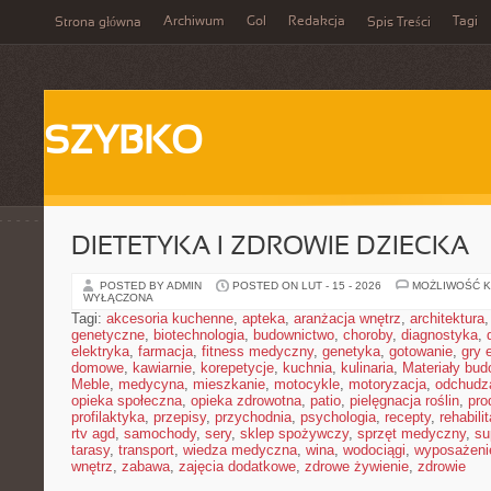
Archiwum
Gol
Redakcja
Tagi
Strona główna
Spis Treści
SZYBKO
DIETETYKA I ZDROWIE DZIECKA
POSTED BY ADMIN
POSTED ON LUT - 15 - 2026
MOŻLIWOŚĆ 
WYŁĄCZONA
Tagi:
akcesoria kuchenne
,
apteka
,
aranżacja wnętrz
,
architektura
genetyczne
,
biotechnologia
,
budownictwo
,
choroby
,
diagnostyka
,
elektryka
,
farmacja
,
fitness medyczny
,
genetyka
,
gotowanie
,
gry 
domowe
,
kawiarnie
,
korepetycje
,
kuchnia
,
kulinaria
,
Materiały bud
Meble
,
medycyna
,
mieszkanie
,
motocykle
,
motoryzacja
,
odchudz
opieka społeczna
,
opieka zdrowotna
,
patio
,
pielęgnacja roślin
,
pro
profilaktyka
,
przepisy
,
przychodnia
,
psychologia
,
recepty
,
rehabili
rtv agd
,
samochody
,
sery
,
sklep spożywczy
,
sprzęt medyczny
,
su
tarasy
,
transport
,
wiedza medyczna
,
wina
,
wodociągi
,
wyposażeni
wnętrz
,
zabawa
,
zajęcia dodatkowe
,
zdrowe żywienie
,
zdrowie