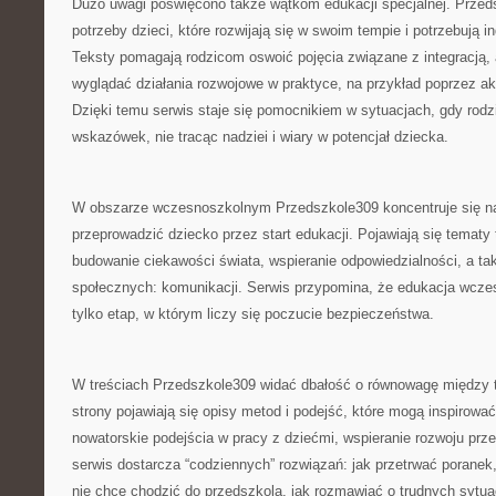
Dużo uwagi poświęcono także wątkom edukacji specjalnej. Przed
potrzeby dzieci, które rozwijają się w swoim tempie i potrzebują
Teksty pomagają rodzicom oswoić pojęcia związane z integracją,
wyglądać działania rozwojowe w praktyce, na przykład poprzez a
Dzięki temu serwis staje się pomocnikiem w sytuacjach, gdy rod
wskazówek, nie tracąc nadziei i wiary w potencjał dziecka.
W obszarze wczesnoszkolnym Przedszkole309 koncentruje się na
przeprowadzić dziecko przez start edukacji. Pojawiają się tematy
budowanie ciekawości świata, wspieranie odpowiedzialności, a ta
społecznych: komunikacji. Serwis przypomina, że edukacja wczes
tylko etap, w którym liczy się poczucie bezpieczeństwa.
W treściach Przedszkole309 widać dbałość o równowagę między te
strony pojawiają się opisy metod i podejść, które mogą inspirować
nowatorskie podejścia w pracy z dziećmi, wspieranie rozwoju prze
serwis dostarcza “codziennych” rozwiązań: jak przetrwać poranek
nie chce chodzić do przedszkola, jak rozmawiać o trudnych sytua