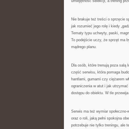
umiejętność selekcji, a trening prze
Nie brakuje też treści o sprzęcie 
jak rozumieć jego rolę i kiedy „ga
Tematy typu uchwyty, paski, magn
To podejście uczy, że sprzęt ma by
mądrego planu.
Dla osób, które trenują poza sal
część serwisu, która pomaga budo
hantlami, gumami czy ciężarem wła
ograniczenia w atut i jak utrzyma
dostępu do obiektu. W tle przewija 
Serwis ma też wymiar społeczno-w
oraz o roli, jaką pełni spokojna 
potrzebuje nie tylko treningu, al