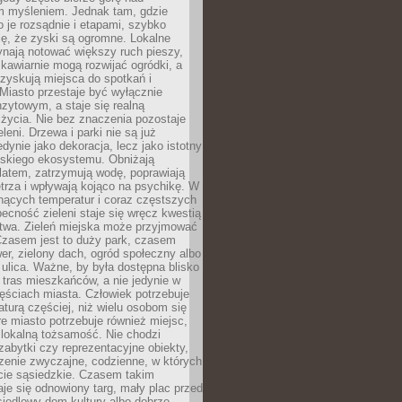
m myśleniem. Jednak tam, gdzie
je rozsądnie i etapami, szybko
ę, że zyski są ogromne. Lokalne
ynają notować większy ruch pieszy,
i kawiarnie mogą rozwijać ogródki, a
zyskują miejsca do spotkań i
Miasto przestaje być wyłącznie
zytowym, a staje się realną
 życia. Nie bez znaczenia pozostaje
eleni. Drzewa i parki nie są już
edynie jako dekoracja, lecz jako istotny
jskiego ekosystemu. Obniżają
latem, zatrzymują wodę, poprawiają
trza i wpływają kojąco na psychikę. W
nących temperatur i coraz częstszych
becność zieleni staje się wręcz kwestią
twa. Zieleń miejska może przyjmować
Czasem jest to duży park, czasem
wer, zielony dach, ogród społeczny albo
ulica. Ważne, by była dostępna blisko
tras mieszkańców, a nie jedynie w
ęściach miasta. Człowiek potrzebuje
aturą częściej, niż wielu osobom się
e miasto potrzebuje również miejsc,
 lokalną tożsamość. Nie chodzi
zabytki czy reprezentacyjne obiekty,
rzenie zwyczajne, codzienne, w których
cie sąsiedzkie. Czasem takim
je się odnowiony targ, mały plac przed
osiedlowy dom kultury albo dobrze