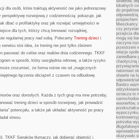
skwerów, de
lokalnych ce
ji dla osób, które traktują aktywność nie jako jednorazowy
do projektow
odpowiedzią
zy perspektywę rozwojową z codziennością: pokazuje, jak
pośpiechem i
k dbać o profilaktykę oraz jak rozwijać umiejętności w
Mieszkańcy c
czy przystan
ejsce dla tych, którzy chcą trenować rozsądniej,
przejścia dl
apie regularnej pracy nad sobą. Polecamy
Trening dzieci
i
mogą się ba
zaczyna rozu
serwisu stoi idea, że trening nie jest tylko zbiorem
przestrzeni 
relacje społ
ien pasować do celów oraz realiów dnia codziennego. TKKF
zaniedbane 
gram w sposób, który uwzględnia odnowę, a także ryzyko
chaotyczną 
przywiązanie
 może zrozumieć, że forma rośnie nie od „magicznych
natomiast ot
umiejętnego łączenia obciążeń z czasem na odbudowę.
otwarte na l
odpowiedzial
Bardzo ważn
odzyskiwanie
oznacza to n
uniorów oraz dorosłych. Każda z tych grup ma inne potrzeby,
samochodowe
planować trening dzieci w sposób rozwojowy, jak prowadzić
woonerfów, s
przekształca
lania” potencjału, a także jak układać aktywność po pracy
wypoczynku.
kontrowersyj
ładał stresu.
potrzeba wyg
długofalowy
wprowadzono 
okazywało si
kli. TKKF Sieraków tłumaczy, jak dobierać objętość i