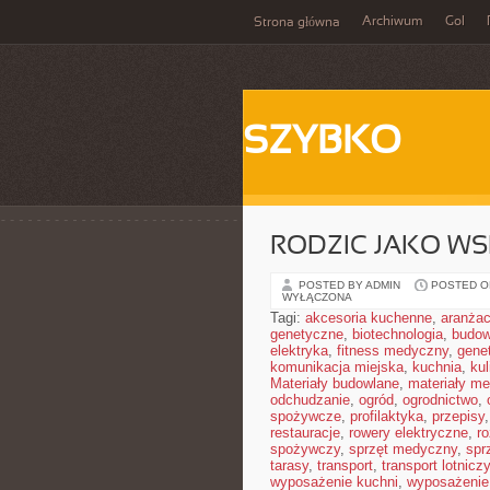
Archiwum
Gol
Strona główna
SZYBKO
RODZIC JAKO WS
POSTED BY ADMIN
POSTED ON
WYŁĄCZONA
Tagi:
akcesoria kuchenne
,
aranżac
genetyczne
,
biotechnologia
,
budow
elektryka
,
fitness medyczny
,
gene
komunikacja miejska
,
kuchnia
,
kul
Materiały budowlane
,
materiały m
odchudzanie
,
ogród
,
ogrodnictwo
,
spożywcze
,
profilaktyka
,
przepisy
restauracje
,
rowery elektryczne
,
r
spożywczy
,
sprzęt medyczny
,
spr
tarasy
,
transport
,
transport lotniczy
wyposażenie kuchni
,
wyposażenie