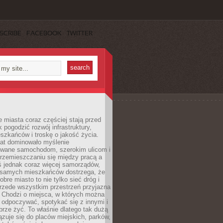
SCRIBE
FACEBOOK
TWITTER
miasta coraz częściej stają przed
k pogodzić rozwój infrastruktury,
szkańców i troskę o jakość życia.
lat dominowało myślenie
wane samochodom, szerokim ulicom i
rzemieszczaniu się między pracą a
 jednak coraz więcej samorządów,
i samych mieszkańców dostrzega, że
obre miasto to nie tylko sieć dróg i
 przede wszystkim przestrzeń przyjazna
. Chodzi o miejsca, w których można
 odpoczywać, spotykać się z innymi i
brze żyć. To właśnie dlatego tak dużą
zuje się do placów miejskich, parków,