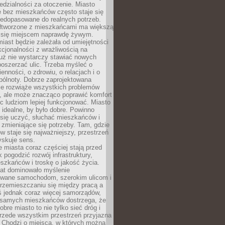
dzialności za otoczenie. Miasto
e bez mieszkańców często staje się
iedopasowane do realnych potrzeb.
łtworzone z mieszkańcami ma większą
 się miejscem naprawdę żywym.
iast będzie zależała od umiejętności
kcjonalności z wrażliwością na
Już nie wystarczy stawiać nowych
oszerzać ulic. Trzeba myśleć o
enności, o zdrowiu, o relacjach i o
pólnoty. Dobrze zaprojektowana
nie rozwiąże wszystkich problemów
, ale może znacząco poprawić komfort
c ludziom lepiej funkcjonować. Miasto
 idealne, by było dobre. Powinno
 się uczyć, słuchać mieszkańców i
zmieniające się potrzeby. Tam, gdzie
w staje się najważniejszy, przestrzeń
yskuje sens.
miasta coraz częściej stają przed
k pogodzić rozwój infrastruktury,
szkańców i troskę o jakość życia.
lat dominowało myślenie
wane samochodom, szerokim ulicom i
rzemieszczaniu się między pracą a
 jednak coraz więcej samorządów,
i samych mieszkańców dostrzega, że
obre miasto to nie tylko sieć dróg i
 przede wszystkim przestrzeń przyjazna
. Chodzi o miejsca, w których można