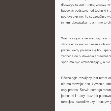
dlaczego czasem mniej znaczy wię
budować podstawy: od techniki i j
pod dyscyplinę. To szczególnie wa
innymi obowiązkami, a mimo to chc
Ważną częścią serwisu są treści o
strona uczy rozpoznawania objawó
planie, kiedy pojawia się ból, spad
zachęca do budowania sprawności,
sport ma być wzmacniający, a nie
Równolegle rozwijany jest temat 
nie ma rozwoju: sen, żywienie, str
cały proces. Serwis pomaga rozum
jednostki i starty, oraz jak plano
turniejów, zawodów czy intensywn