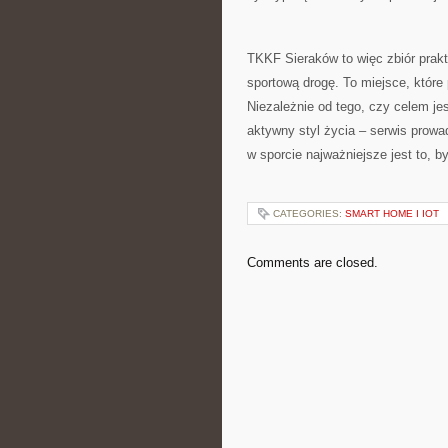
TKKF Sieraków to więc zbiór prakty
sportową drogę. To miejsce, któr
Niezależnie od tego, czy celem jes
aktywny styl życia – serwis prowa
w sporcie najważniejsze jest to, b
CATEGORIES:
SMART HOME I IOT
Comments are closed.