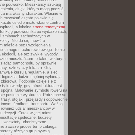
ane podwórko. Mieszkańcy szukają
esienia, dzięki którym mogą poczuć,
nica ma własny charakter. Właśnie w
ch rozważań często pojawia się
 każde osiedle miało własne centrum
inspiracji, a lokalna
strona tematyczna
 funkcję przewodnika po wydarzeniach,
h i zmianach zachodzących w
okolicy. Nie da się mówić o
 mieście bez uwzględnienia
ublicznego i ruchu rowerowego. To nie
a ekologii, ale też zwykłej wygody.
jazne mieszkańcom to takie, w którym
posiadać samochodu, by sprawnie
racy, szkoły czy lekarza. Gdy
ramwaje kursują regularnie, a sieć
 logiczna, ludzie chętniej wybierają
zbiorową. Podobnie dzieje się z
 tylko wtedy, gdy infrastruktura jest
i spójna. Malowanie symbolu roweru na
ię pasie nie wystarcza. Potrzebne są
trasy, stojaki, przejazdy i odpowiednie
 innymi środkami transportu. Ważną
a również udział mieszkańców w
 decyzji. Coraz więcej miast
onsultacje społeczne, budżety
 i warsztaty urbanistyczne.
nie zawsze proces ten przebiega
 interesy różnych grup bywają