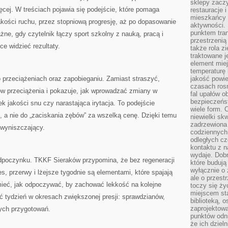
sklepy zacz
cej. W treściach pojawia się podejście, które pomaga
restauracje 
mieszkańcy 
akości ruchu, przez stopniową progresję, aż po dopasowanie
aktywności. 
punktem tran
żne, gdy czytelnik łączy sport szkolny z nauką, pracą i
przestrzenią
e widzieć rezultaty.
także rola zi
traktowane j
element mie
temperaturę 
 przeciążeniach oraz zapobieganiu. Zamiast straszyć,
jakość powie
czasach ros
w przeciążenia i pokazuje, jak wprowadzać zmiany w
fal upałów o
bezpieczeńs
ek jakości snu czy narastająca irytacja. To podejście
wiele form. 
 a nie do „zaciskania zębów” za wszelką cenę. Dzięki temu
niewielki sk
zadrzewiona 
 wyniszczający.
codziennych 
odległych cz
kontaktu z n
wydaje. Dobr
odpoczynku. TKKF Sieraków przypomina, że bez regeneracji
które budują
wyłącznie o 
es, przerwy i lżejsze tygodnie są elementami, które spajają
ale o przest
ieć, jak odpoczywać, by zachować lekkość na kolejne
toczy się ży
miejscem sta
wać tydzień w okresach zwiększonej presji: sprawdzianów,
biblioteką, 
zaprojektow
ych przygotowań.
punktów odni
że ich dziel