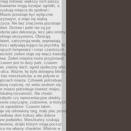
ynają notować większy ruch pieszy,
i kawiarnie mogą rozwijać ogródki, a
zyskują miejsca do spotkań i
Miasto przestaje być wyłącznie
zytowym, a staje się realną
 życia. Nie bez znaczenia pozostaje
eleni. Drzewa i parki nie są już
edynie jako dekoracja, lecz jako istotny
jskiego ekosystemu. Obniżają
latem, zatrzymują wodę, poprawiają
trza i wpływają kojąco na psychikę. W
nących temperatur i coraz częstszych
becność zieleni staje się wręcz kwestią
twa. Zieleń miejska może przyjmować
Czasem jest to duży park, czasem
wer, zielony dach, ogród społeczny albo
ulica. Ważne, by była dostępna blisko
tras mieszkańców, a nie jedynie w
ęściach miasta. Człowiek potrzebuje
aturą częściej, niż wielu osobom się
e miasto potrzebuje również miejsc,
 lokalną tożsamość. Nie chodzi
zabytki czy reprezentacyjne obiekty,
rzenie zwyczajne, codzienne, w których
cie sąsiedzkie. Czasem takim
je się odnowiony targ, mały plac przed
osiedlowy dom kultury albo dobrze
ane podwórko. Mieszkańcy szukają
esienia, dzięki którym mogą poczuć,
nica ma własny charakter. Właśnie w