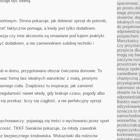
staje być loterią.
spacerować,
po prostu do
wagę przywią
skwerów, de
sportowym. Strona pokazuje, jak dobierać sprzęt do potrzeb,
lokalnych ce
do projektow
dżet” faktycznie pomaga, a kiedy jest tylko dodatkiem.
odpowiedzią
ezja czy inne akcesoria są omawiane pod kątem praktyki.
pośpiechem i
Mieszkańcy c
ć dodatkiem, a nie zamiennikiem solidnej techniki i
czy przystan
przejścia dl
mogą się ba
zaczyna rozu
przestrzeni 
relacje społ
ą lub w domu, przygotowano obszar ćwiczenia domowe. To
zaniedbane 
wać formę bez idealnych warunków: z matą, prostymi
chaotyczną 
przywiązanie
snego ciała. Znajdziesz tu inspiracje, jak zamienić
natomiast ot
otwarte na l
ć regularność nawet wtedy, gdy brakuje czasu, pogody albo
odpowiedzial
się przekaz: liczy się ciągłość, a nie perfekcyjny sprzęt.
Bardzo ważn
odzyskiwanie
oznacza to n
samochodowe
woonerfów, s
ychowawczy: pojawiają się treści o wychowaniu przez sport
przekształca
obecność. TKKF Sieraków pokazuje, że młody zawodnik
wypoczynku.
kontrowersyj
e też bezpiecznego środowiska. Wskazówki dla rodziców
potrzeba wyg