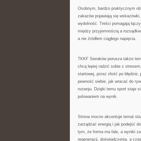
Osobnym, bardzo praktycznym obs
zakazów pojawiają się wskazówki,
wydolność. Treści pomagają łączy
między przyjemnością a rozsądkie
a nie źródłem ciągłego napięcia.
TKKF Sieraków porusza także tema
chcą lepiej radzić sobie z stresem
startowej, przez złość po błędzie
pewność siebie, jak wracać do rywa
rozwoju. Dzięki temu sport staje s
polowaniem na wynik.
Strona mocno akcentuje temat star
zarządzać energią i jak podejść do 
tym, że forma ma fale, a wyniki z
regeneracji, doświadczenia, a cz