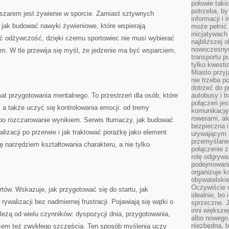
połowie taki
potrzeba, by
zarem jest żywienie w sporcie. Zamiast sztywnych
informacji i 
 jak budować nawyki żywieniowe, które wspierają
może pełnić
inicjatywac
ć odżywczość, dzięki czemu sportowiec nie musi wybierać
najbliższej 
nowoczesnym
m. W tle przewija się myśl, że jedzenie ma być wsparciem,
transportu p
tylko kwesti
Miasto przy
nie trzeba 
dotrzeć do p
t przygotowania mentalnego. To przestrzeń dla osób, które
autobusy i t
połączeń jest
, a także uczyć się kontrolowania emocji: od tremy
komunikację 
rowerami, ale
, po rozczarowanie wynikiem. Serwis tłumaczy, jak budować
bezpieczna 
lizacji po przerwie i jak traktować porażkę jako element
urywającym s
przemyślane 
ię narzędziem kształtowania charakteru, a nie tylko
połączenie z
rolę odgryw
podejmowaniu
organizuje k
obywatelskie
Oczywiście 
tów. Wskazuje, jak przygotować się do startu, jak
idealnie, bo
rywalizacji bez nadmiernej frustracji. Pojawiają się wątki o
sprzeczne. J
inni większe
ależą od wielu czynników: dyspozycji dnia, przygotowania,
albo nowego
niezbędna, 
asem też zwykłego szczęścia. Ten sposób myślenia uczy