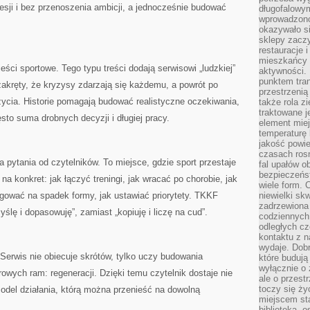
sji i bez przenoszenia ambicji, a jednocześnie budować
długofalowy
wprowadzono 
okazywało si
sklepy zacz
restauracje 
mieszkańcy 
ci sportowe. Tego typu treści dodają serwisowi „ludzkiej”
aktywności. 
punktem tran
akręty, że kryzysy zdarzają się każdemu, a powrót po
przestrzenią
życia. Historie pomagają budować realistyczne oczekiwania,
także rola zi
traktowane j
sto suma drobnych decyzji i długiej pracy.
element mie
temperaturę 
jakość powie
czasach ros
a pytania od czytelników. To miejsce, gdzie sport przestaje
fal upałów o
bezpieczeńs
 na konkret: jak łączyć treningi, jak wracać po chorobie, jak
wiele form. 
agować na spadek formy, jak ustawiać priorytety. TKKF
niewielki sk
zadrzewiona 
lę i dopasowuję”, zamiast „kopiuję i liczę na cud”.
codziennych 
odległych cz
kontaktu z n
wydaje. Dobr
Serwis nie obiecuje skrótów, tylko uczy budowania
które budują
wyłącznie o 
owych ram: regeneracji. Dzięki temu czytelnik dostaje nie
ale o przest
toczy się ży
model działania, którą można przenieść na dowolną
miejscem sta
biblioteką, 