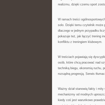
realizmu, dzięki czemu sport zosta
W ramach treści ogólnosportowych
solo. Dzięki temu czytelnik może
dlaczego w jednym przypadku licz
pokazuje też, jak łączyć trening 
konfliktu z treningiem klubowym.
W treściach pojawiają się dyscyplin
osób, które chcą pracować nad szyb
techniką biegu, ekonomią ruchu, 
rozsądną progresją. Serwis tłumacz
Ważny dział stanowią fakty i mity
mechanizmy od modnych uproszczeń
kiedy coś jest warunkowo prawdziw