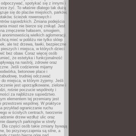
 odpoczywać, spotykać się z innymi i
brze żyć. To właśnie dlatego tak dużą
zuje się do placów miejskich, parków,
ptaków, ścieżek rowerowych i
ntrów sąsiedzkich. Zmiana podejścia
ania miast nie bierze się znikąd. Jest
 na zmęczenie hałasem, smogiem,
 anonimowością wielkich aglomeracji.
hcą mieć w pobliżu nie tylko sklep
ek, ale też drzewa, ławki, bezpieczne
a pieszych i miejsca, w których dzieci
wić bez obaw. Coraz więcej osób
mieć, że estetyka i funkcjonalność
wpływają na nastrój, zdrowie oraz
eczne. Jeśli codziennie mijamy
podwórka, betonowe place i
zabudowę, trudniej odczuwać
 do miejsca, w którym żyjemy. Jeśli
oczenie jest uporządkowane, zielone i
udzi, rośnie poczucie wspólnoty i
ności za najbliższe sąsiedztwo.
ym elementem tej przemiany jest
 przestrzeni wspólnej. W praktyce
a przykład ograniczanie ruchu
go w ścisłych centrach, tworzenie
adzenie drzew wzdłuż ulic oraz
nie dawnych parkingów w strefy
 Dla części osób takie zmiany bywają
ne, bo przyzwyczajenia są silne, a
ody często bierze górę nad