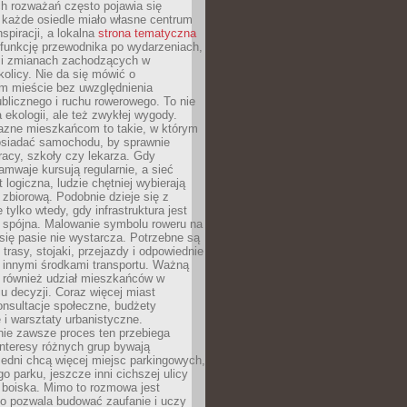
ch rozważań często pojawia się
 każde osiedle miało własne centrum
inspiracji, a lokalna
strona tematyczna
 funkcję przewodnika po wydarzeniach,
h i zmianach zachodzących w
okolicy. Nie da się mówić o
 mieście bez uwzględnienia
ublicznego i ruchu rowerowego. To nie
a ekologii, ale też zwykłej wygody.
jazne mieszkańcom to takie, w którym
posiadać samochodu, by sprawnie
racy, szkoły czy lekarza. Gdy
ramwaje kursują regularnie, a sieć
 logiczna, ludzie chętniej wybierają
zbiorową. Podobnie dzieje się z
 tylko wtedy, gdy infrastruktura jest
i spójna. Malowanie symbolu roweru na
ię pasie nie wystarcza. Potrzebne są
trasy, stojaki, przejazdy i odpowiednie
 innymi środkami transportu. Ważną
a również udział mieszkańców w
 decyzji. Coraz więcej miast
onsultacje społeczne, budżety
 i warsztaty urbanistyczne.
nie zawsze proces ten przebiega
 interesy różnych grup bywają
edni chcą więcej miejsc parkingowych,
go parku, jeszcze inni cichszej ulicy
 boiska. Mimo to rozmowa jest
bo pozwala budować zaufanie i uczy