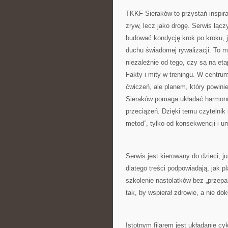
TKKF Sieraków to przystań inspirac
zryw, lecz jako drogę. Serwis łąc
budować kondycję krok po kroku, ja
duchu świadomej rywalizacji. To mi
niezależnie od tego, czy są na et
Fakty i mity w treningu. W centrum 
ćwiczeń, ale planem, który powin
Sieraków pomaga układać harmono
przeciążeń. Dzięki temu czytelnik
metod”, tylko od konsekwencji i 
Serwis jest kierowany do dzieci, j
dlatego treści podpowiadają, jak 
szkolenie nastolatków bez „przepa
tak, by wspierał zdrowie, a nie dok
Istotnym filarem jest układanie cy