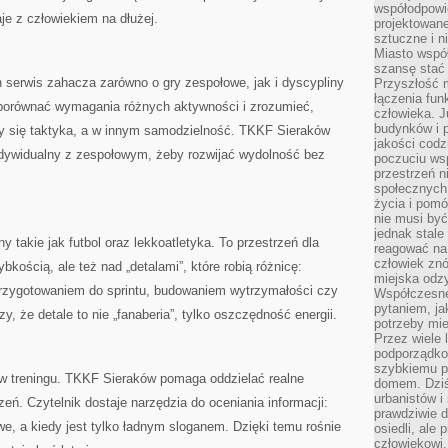
współodpowie
je z człowiekiem na dłużej.
projektowan
sztuczne i n
Miasto wspó
szansę stać
 serwis zahacza zarówno o gry zespołowe, jak i dyscypliny
Przyszłość m
łączenia fun
 porównać wymagania różnych aktywności i zrozumieć,
człowieka. 
budynków i p
y się taktyka, a w innym samodzielność. TKKF Sieraków
jakości codzi
indywidualny z zespołowym, żeby rozwijać wydolność bez
poczuciu ws
przestrzeń 
społecznych
życia i pomó
nie musi być
jednak stale
y takie jak futbol oraz lekkoatletyka. To przestrzeń dla
reagować na 
człowiek znó
kością, ale też nad „detalami”, które robią różnicę:
miejska odz
przygotowaniem do sprintu, budowaniem wytrzymałości czy
Współczesne 
pytaniem, ja
y, że detale to nie „fanaberia”, tylko oszczędność energii.
potrzeby mie
Przez wiele 
podporządko
szybkiemu p
 w treningu. TKKF Sieraków pomaga oddzielać realne
domem. Dziś
urbanistów 
. Czytelnik dostaje narzędzia do oceniania informacji:
prawdziwie d
e, a kiedy jest tylko ładnym sloganem. Dzięki temu rośnie
osiedli, ale
człowiekowi