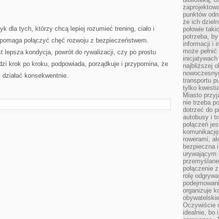
zaprojektow
punktów odni
że ich dziel
k dla tych, którzy chcą lepiej rozumieć trening, ciało i
połowie taki
potrzeba, by
e pomaga połączyć chęć rozwoju z bezpieczeństwem.
informacji i 
może pełnić
t lepsza kondycja, powrót do rywalizacji, czy po prostu
inicjatywac
dzi krok po kroku, podpowiada, porządkuje i przypomina, że
najbliższej 
nowoczesnym
y działać konsekwentnie.
transportu p
tylko kwesti
Miasto przy
nie trzeba 
dotrzeć do p
autobusy i t
połączeń jest
komunikację 
rowerami, ale
bezpieczna 
urywającym s
przemyślane 
połączenie z
rolę odgryw
podejmowaniu
organizuje k
obywatelskie
Oczywiście 
idealnie, bo