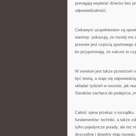
pomagają wspierać dziecko bez pre
odpowiedzialność.
Ciekawym uzupełnieniem są opowieś
warstwy: pokazują, że rozwój ma z
przerwie jest częścią sportowego 
bo przypominają, że sukces to czę
W serwisie jest także przestrzeń n
być teorią, a staje się odpowiedzią
układać tydzień w sezonie, jak re
Sieraków zachęca do podejścia „myś
Całość spina przekaz o rozsądku. 
fundamentów: techniki, a także zdr
tylko pojedyncze porady, ale też 
dyscyplinę i dowolny etap rozwoju.