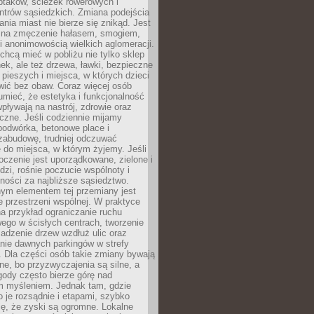
ptaków, ścieżek rowerowych i
ntrów sąsiedzkich. Zmiana podejścia
ania miast nie bierze się znikąd. Jest
 na zmęczenie hałasem, smogiem,
 anonimowością wielkich aglomeracji.
hcą mieć w pobliżu nie tylko sklep
ek, ale też drzewa, ławki, bezpieczne
a pieszych i miejsca, w których dzieci
wić bez obaw. Coraz więcej osób
mieć, że estetyka i funkcjonalność
wpływają na nastrój, zdrowie oraz
eczne. Jeśli codziennie mijamy
podwórka, betonowe place i
zabudowę, trudniej odczuwać
 do miejsca, w którym żyjemy. Jeśli
oczenie jest uporządkowane, zielone i
udzi, rośnie poczucie wspólnoty i
ności za najbliższe sąsiedztwo.
ym elementem tej przemiany jest
 przestrzeni wspólnej. W praktyce
a przykład ograniczanie ruchu
go w ścisłych centrach, tworzenie
adzenie drzew wzdłuż ulic oraz
nie dawnych parkingów w strefy
 Dla części osób takie zmiany bywają
ne, bo przyzwyczajenia są silne, a
ody często bierze górę nad
m myśleniem. Jednak tam, gdzie
je rozsądnie i etapami, szybko
ę, że zyski są ogromne. Lokalne