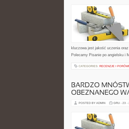
kluczowa jest jakość uczenia oraz
Polecamy Pisanie po angielsku i M
CATEGORIES:
RECENZJE I PORÓW
BARDZO MNÓSTW
OBEZNANEGO W
POSTED BY ADMIN
GRU - 23 -