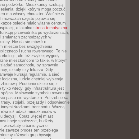
ane podwórko. Mieszkańcy szukają
esienia, dzięki którym mogą poczuć,
nica ma własny charakter. Właśnie w
ch rozważań często pojawia się
 każde osiedle miało własne centrum
inspiracji, a lokalna
strona tematyczna
 funkcję przewodnika po wydarzeniach,
h i zmianach zachodzących w
okolicy. Nie da się mówić o
 mieście bez uwzględnienia
ublicznego i ruchu rowerowego. To nie
a ekologii, ale też zwykłej wygody.
jazne mieszkańcom to takie, w którym
posiadać samochodu, by sprawnie
racy, szkoły czy lekarza. Gdy
ramwaje kursują regularnie, a sieć
 logiczna, ludzie chętniej wybierają
zbiorową. Podobnie dzieje się z
 tylko wtedy, gdy infrastruktura jest
i spójna. Malowanie symbolu roweru na
ię pasie nie wystarcza. Potrzebne są
trasy, stojaki, przejazdy i odpowiednie
 innymi środkami transportu. Ważną
a również udział mieszkańców w
 decyzji. Coraz więcej miast
onsultacje społeczne, budżety
 i warsztaty urbanistyczne.
nie zawsze proces ten przebiega
 interesy różnych grup bywają