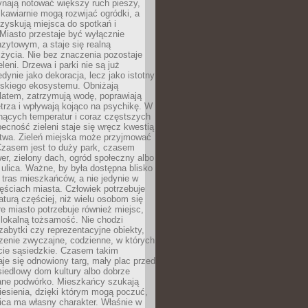
ynają notować większy ruch pieszy,
i kawiarnie mogą rozwijać ogródki, a
zyskują miejsca do spotkań i
Miasto przestaje być wyłącznie
zytowym, a staje się realną
 życia. Nie bez znaczenia pozostaje
eleni. Drzewa i parki nie są już
edynie jako dekoracja, lecz jako istotny
jskiego ekosystemu. Obniżają
latem, zatrzymują wodę, poprawiają
trza i wpływają kojąco na psychikę. W
nących temperatur i coraz częstszych
becność zieleni staje się wręcz kwestią
twa. Zieleń miejska może przyjmować
Czasem jest to duży park, czasem
wer, zielony dach, ogród społeczny albo
ulica. Ważne, by była dostępna blisko
tras mieszkańców, a nie jedynie w
ęściach miasta. Człowiek potrzebuje
aturą częściej, niż wielu osobom się
e miasto potrzebuje również miejsc,
 lokalną tożsamość. Nie chodzi
zabytki czy reprezentacyjne obiekty,
rzenie zwyczajne, codzienne, w których
cie sąsiedzkie. Czasem takim
je się odnowiony targ, mały plac przed
osiedlowy dom kultury albo dobrze
ane podwórko. Mieszkańcy szukają
esienia, dzięki którym mogą poczuć,
nica ma własny charakter. Właśnie w