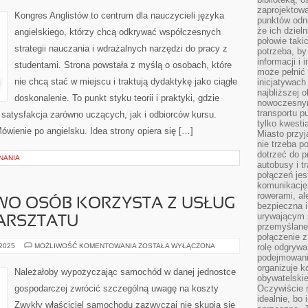
zaprojektow
Kongres Anglistów to centrum dla nauczycieli języka
punktów odni
że ich dziel
angielskiego, którzy chcą odkrywać współczesnych
połowie taki
strategii nauczania i wdrażalnych narzędzi do pracy z
potrzeba, by
informacji i 
studentami. Strona powstała z myślą o osobach, które
może pełnić
nie chcą stać w miejscu i traktują dydaktykę jako ciągłe
inicjatywac
najbliższej 
doskonalenie. To punkt styku teorii i praktyki, gdzie
nowoczesnym
transportu p
 satysfakcja zarówno uczących, jak i odbiorców kursu.
tylko kwesti
ówienie po angielsku. Idea strony opiera się […]
Miasto przy
nie trzeba 
dotrzeć do p
NANIA
autobusy i t
połączeń jest
komunikację 
rowerami, ale
O OSÓB KORZYSTA Z USŁUG
bezpieczna 
urywającym s
ARSZTATU
przemyślane 
połączenie z
BARDZO
 2025
MOŻLIWOŚĆ KOMENTOWANIA
ZOSTAŁA WYŁĄCZONA
rolę odgryw
MNÓSTWO
podejmowaniu
OSÓB
organizuje k
KORZYSTA
Należałoby wypożyczając samochód w danej jednostce
Z
obywatelskie
USŁUG
gospodarczej zwrócić szczególną uwagę na koszty
Oczywiście 
OBEZNANEGO
idealnie, bo
WARSZTATU
Zwykły właściciel samochodu zazwyczaj nie skupia się