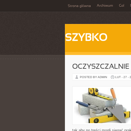
Archiwum
Gol
Strona główna
SZYBKO
OCZYSZCZALNIE
POSTED BY ADMIN
LUT - 27 - 
tak aby po treści mogli sięgać pr