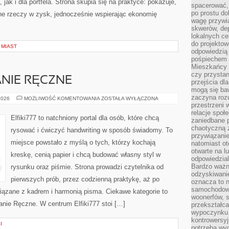
jak i dla portfela. Strona skupia się na praktyce: pokazuje,
spacerować,
po prostu do
ne rzeczy w zysk, jednocześnie wspierając ekonomię
wagę przywią
skwerów, de
lokalnych ce
do projektow
 MIAST
odpowiedzią
pośpiechem i
Mieszkańcy c
czy przystan
NIE RĘCZNE
przejścia dl
mogą się ba
zaczyna rozu
KREATYWNE
2026
MOŻLIWOŚĆ KOMENTOWANIA
ZOSTAŁA WYŁĄCZONA
PISANIE
przestrzeni 
RĘCZNE
relacje społ
Elfiki777 to natchniony portal dla osób, które chcą
zaniedbane 
chaotyczną 
rysować i ćwiczyć handwriting w sposób świadomy. To
przywiązanie
miejsce powstało z myślą o tych, którzy kochają
natomiast ot
otwarte na l
kreskę, cenią papier i chcą budować własny styl w
odpowiedzial
Bardzo ważn
rysunku oraz piśmie. Strona prowadzi czytelnika od
odzyskiwanie
pierwszych prób, przez codzienną praktykę, aż po
oznacza to n
samochodowe
ązane z kadrem i harmonią pisma. Ciekawe kategorie to
woonerfów, s
sanie Ręczne. W centrum Elfiki777 stoi […]
przekształca
wypoczynku.
kontrowersyj
I
potrzeba wyg