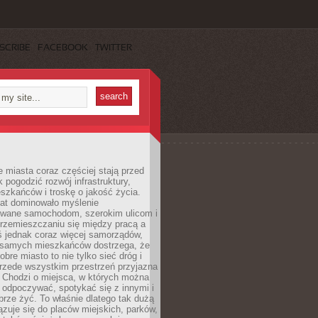
SCRIBE
FACEBOOK
TWITTER
miasta coraz częściej stają przed
k pogodzić rozwój infrastruktury,
szkańców i troskę o jakość życia.
lat dominowało myślenie
wane samochodom, szerokim ulicom i
rzemieszczaniu się między pracą a
 jednak coraz więcej samorządów,
i samych mieszkańców dostrzega, że
obre miasto to nie tylko sieć dróg i
 przede wszystkim przestrzeń przyjazna
. Chodzi o miejsca, w których można
 odpoczywać, spotykać się z innymi i
brze żyć. To właśnie dlatego tak dużą
zuje się do placów miejskich, parków,