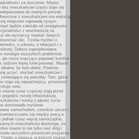
dzialności za otoczenie. Miasto
e bez mieszkańców często staje się
iedopasowane do realnych potrzeb.
łtworzone z mieszkańcami ma większą
 się miejscem naprawdę żywym.
iast będzie zależała od umiejętności
kcjonalności z wrażliwością na
Już nie wystarczy stawiać nowych
oszerzać ulic. Trzeba myśleć o
enności, o zdrowiu, o relacjach i o
pólnoty. Dobrze zaprojektowana
nie rozwiąże wszystkich problemów
, ale może znacząco poprawić komfort
c ludziom lepiej funkcjonować. Miasto
 idealne, by było dobre. Powinno
 się uczyć, słuchać mieszkańców i
zmieniające się potrzeby. Tam, gdzie
w staje się najważniejszy, przestrzeń
yskuje sens.
miasta coraz częściej stają przed
k pogodzić rozwój infrastruktury,
szkańców i troskę o jakość życia.
lat dominowało myślenie
wane samochodom, szerokim ulicom i
rzemieszczaniu się między pracą a
 jednak coraz więcej samorządów,
i samych mieszkańców dostrzega, że
obre miasto to nie tylko sieć dróg i
 przede wszystkim przestrzeń przyjazna
. Chodzi o miejsca, w których można