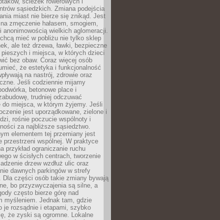
ptaków, ścieżek rowerowych i
ntrów sąsiedzkich. Zmiana podejścia
ania miast nie bierze się znikąd. Jest
 na zmęczenie hałasem, smogiem,
 anonimowością wielkich aglomeracji.
hcą mieć w pobliżu nie tylko sklep
ek, ale też drzewa, ławki, bezpieczne
a pieszych i miejsca, w których dzieci
wić bez obaw. Coraz więcej osób
mieć, że estetyka i funkcjonalność
wpływają na nastrój, zdrowie oraz
eczne. Jeśli codziennie mijamy
podwórka, betonowe place i
zabudowę, trudniej odczuwać
 do miejsca, w którym żyjemy. Jeśli
oczenie jest uporządkowane, zielone i
udzi, rośnie poczucie wspólnoty i
ności za najbliższe sąsiedztwo.
ym elementem tej przemiany jest
 przestrzeni wspólnej. W praktyce
a przykład ograniczanie ruchu
go w ścisłych centrach, tworzenie
adzenie drzew wzdłuż ulic oraz
nie dawnych parkingów w strefy
 Dla części osób takie zmiany bywają
ne, bo przyzwyczajenia są silne, a
ody często bierze górę nad
m myśleniem. Jednak tam, gdzie
je rozsądnie i etapami, szybko
ę, że zyski są ogromne. Lokalne