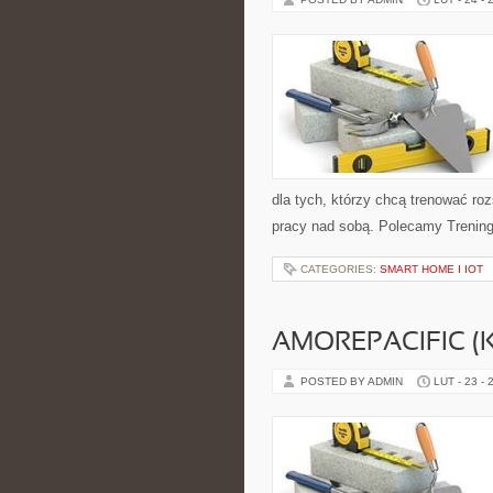
dla tych, którzy chcą trenować roz
pracy nad sobą. Polecamy Trening d
CATEGORIES:
SMART HOME I IOT
AMOREPACIFIC 
POSTED BY ADMIN
LUT - 23 - 