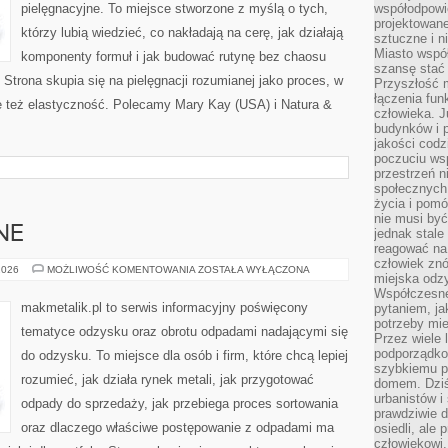
pielęgnacyjne. To miejsce stworzone z myślą o tych,
współodpowie
projektowan
którzy lubią wiedzieć, co nakładają na cerę, jak działają
sztuczne i n
Miasto wspó
komponenty formuł i jak budować rutynę bez chaosu
szansę stać
trona skupia się na pielęgnacji rozumianej jako proces, w
Przyszłość m
łączenia fun
le też elastyczność. Polecamy Mary Kay (USA) i Natura &
człowieka. 
budynków i p
jakości codzi
poczuciu ws
przestrzeń 
społecznych
życia i pomó
nie musi być
NE
jednak stale
reagować na 
człowiek znó
SUROWCE
2026
MOŻLIWOŚĆ KOMENTOWANIA
ZOSTAŁA WYŁĄCZONA
miejska odz
WTÓRNE
Współczesne 
makmetalik.pl to serwis informacyjny poświęcony
pytaniem, ja
potrzeby mie
tematyce odzysku oraz obrotu odpadami nadającymi się
Przez wiele 
podporządko
do odzysku. To miejsce dla osób i firm, które chcą lepiej
szybkiemu p
rozumieć, jak działa rynek metali, jak przygotować
domem. Dziś
urbanistów 
odpady do sprzedaży, jak przebiega proces sortowania
prawdziwie d
oraz dlaczego właściwe postępowanie z odpadami ma
osiedli, ale
człowiekowi