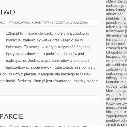
sklepy zacz
restauracje 
mieszkańcy 
STWO
aktywności. 
punktem tran
przestrzenią
ROWER
2026
MOŻLIWOŚĆ KOMENTOWANIA
ZOSTAŁA WYŁĄCZONA
I
także rola zi
KOLARSTWO
traktowane j
12ton.pl to miejsce dla osób, które chcą zbudować
element mie
temperaturę 
kondycję, zmienić sylwetkę oraz wkręcić się w
jakość powie
kolarstwo. To serwis, w którym aktywność fizyczna
czasach ros
fal upałów o
łączy się z zdrowiem, a podejście do celów jest
bezpieczeńs
realistyczne. Jeśli szukasz konkretów albo chcesz
wiele form. 
niewielki sk
uporządkować swoje nawyki, tutaj znajdziesz pomysły
zadrzewiona 
codziennych 
 do ideałów z plakatu. Kategorie dla każdego to Dieta i
odległych cz
i mobilność. Sednem 12ton.pl jest równowaga: między planem
kontaktu z n
wydaje. Dobr
które budują
wyłącznie o 
ale o przest
toczy się ży
miejscem sta
biblioteką, 
PARCIE
zaprojektow
punktów odni
że ich dziel
RODZIC
2026
MOŻLIWOŚĆ KOMENTOWANIA
ZOSTAŁA WYŁĄCZONA