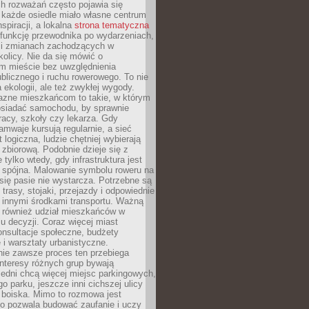
ch rozważań często pojawia się
 każde osiedle miało własne centrum
inspiracji, a lokalna
strona tematyczna
 funkcję przewodnika po wydarzeniach,
h i zmianach zachodzących w
okolicy. Nie da się mówić o
 mieście bez uwzględnienia
ublicznego i ruchu rowerowego. To nie
a ekologii, ale też zwykłej wygody.
jazne mieszkańcom to takie, w którym
posiadać samochodu, by sprawnie
racy, szkoły czy lekarza. Gdy
ramwaje kursują regularnie, a sieć
 logiczna, ludzie chętniej wybierają
zbiorową. Podobnie dzieje się z
 tylko wtedy, gdy infrastruktura jest
i spójna. Malowanie symbolu roweru na
ię pasie nie wystarcza. Potrzebne są
trasy, stojaki, przejazdy i odpowiednie
 innymi środkami transportu. Ważną
a również udział mieszkańców w
 decyzji. Coraz więcej miast
onsultacje społeczne, budżety
 i warsztaty urbanistyczne.
nie zawsze proces ten przebiega
 interesy różnych grup bywają
edni chcą więcej miejsc parkingowych,
go parku, jeszcze inni cichszej ulicy
 boiska. Mimo to rozmowa jest
bo pozwala budować zaufanie i uczy