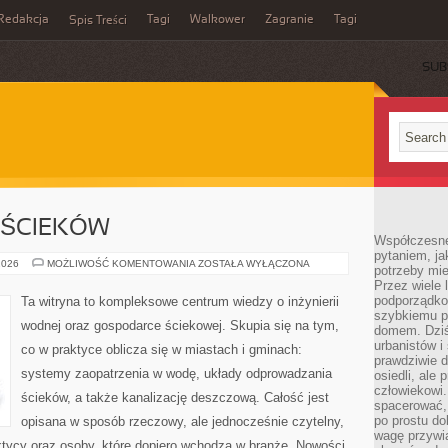
Redakcja
Tagi
Walkower
Zagranie
Tagi
Spis Treści
SUB
 ŚCIEKÓW
Współczesne 
pytaniem, ja
OCZYSZCZALNIE
2026
MOŻLIWOŚĆ KOMENTOWANIA
ZOSTAŁA WYŁĄCZONA
potrzeby mie
ŚCIEKÓW
Przez wiele 
podporządko
Ta witryna to kompleksowe centrum wiedzy o inżynierii
szybkiemu p
wodnej oraz gospodarce ściekowej. Skupia się na tym,
domem. Dziś
urbanistów 
co w praktyce oblicza się w miastach i gminach:
prawdziwie d
systemy zaopatrzenia w wodę, układy odprowadzania
osiedli, ale
człowiekowi
ścieków, a także kanalizację deszczową. Całość jest
spacerować,
po prostu do
opisana w sposób rzeczowy, ale jednocześnie czytelny,
wagę przywią
aktycy oraz osoby, które dopiero wchodzą w branżę. Nowości