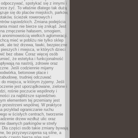
 odpoczywać, spotykać się z innymi i
brze żyć. To właśnie dlatego tak dużą
zuje się do placów miejskich, parków,
ptaków, ścieżek rowerowych i
ntrów sąsiedzkich. Zmiana podejścia
ania miast nie bierze się znikąd. Jest
 na zmęczenie hałasem, smogiem,
 anonimowością wielkich aglomeracji.
hcą mieć w pobliżu nie tylko sklep
ek, ale też drzewa, ławki, bezpieczne
a pieszych i miejsca, w których dzieci
wić bez obaw. Coraz więcej osób
mieć, że estetyka i funkcjonalność
wpływają na nastrój, zdrowie oraz
eczne. Jeśli codziennie mijamy
podwórka, betonowe place i
zabudowę, trudniej odczuwać
 do miejsca, w którym żyjemy. Jeśli
oczenie jest uporządkowane, zielone i
udzi, rośnie poczucie wspólnoty i
ności za najbliższe sąsiedztwo.
ym elementem tej przemiany jest
 przestrzeni wspólnej. W praktyce
a przykład ograniczanie ruchu
go w ścisłych centrach, tworzenie
adzenie drzew wzdłuż ulic oraz
nie dawnych parkingów w strefy
 Dla części osób takie zmiany bywają
ne, bo przyzwyczajenia są silne, a
ody często bierze górę nad