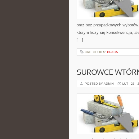
oraz bez przypadkowych wyborów. S
którym liczy się konsekwencja, a
[…]
CATEGORIES:
PRACA
SUROWCE WTÓR
POSTED BY ADMIN
LUT - 23 - 