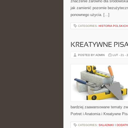
znaczenie zarówno dla środowiska, 
jak zamienić pozornie bezużytecz
ponownego użycia. […]
CATEGORIES:
HISTORIA POLSKICH
KREATYWNE PISA
POSTED BY ADMIN
LUT - 21 - 
bardziej zaawansowane tematy zwi
Portret i Anatomia i Kreatywne Pi
CATEGORIES:
SKŁADNIKI I DODATK