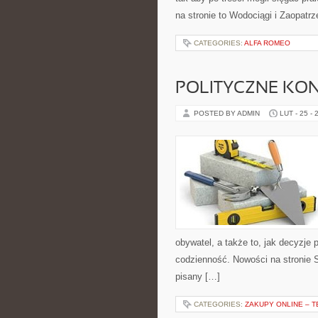
na stronie to Wodociągi i Zaopatrz
CATEGORIES:
ALFA ROMEO
POLITYCZNE KON
POSTED BY ADMIN
LUT - 25 - 
obywatel, a także to, jak decyzje
codzienność. Nowości na stronie S
pisany […]
CATEGORIES:
ZAKUPY ONLINE – 