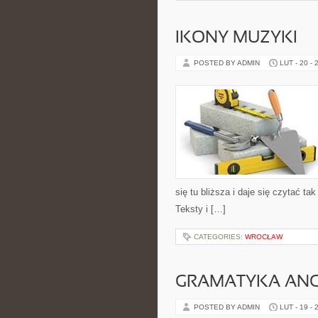
IKONY MUZYKI
POSTED BY ADMIN
LUT - 20 - 
się tu bliższa i daje się czytać ta
Teksty i […]
CATEGORIES:
WROCŁAW
GRAMATYKA ANG
POSTED BY ADMIN
LUT - 19 - 