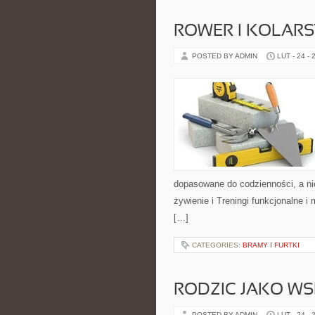
ROWER I KOLAR
POSTED BY ADMIN
LUT - 24 - 
dopasowane do codzienności, a nie
żywienie i Treningi funkcjonalne 
[…]
CATEGORIES:
BRAMY I FURTKI
RODZIC JAKO WS
POSTED BY ADMIN
LUT - 24 - 