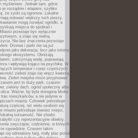
m myśleniem. Jednak tam, gdzie
je rozsądnie i etapami, szybko
ę, że zyski są ogromne. Lokalne
ynają notować większy ruch pieszy,
i kawiarnie mogą rozwijać ogródki, a
zyskują miejsca do spotkań i
Miasto przestaje być wyłącznie
zytowym, a staje się realną
 życia. Nie bez znaczenia pozostaje
eleni. Drzewa i parki nie są już
edynie jako dekoracja, lecz jako istotny
jskiego ekosystemu. Obniżają
latem, zatrzymują wodę, poprawiają
trza i wpływają kojąco na psychikę. W
nących temperatur i coraz częstszych
becność zieleni staje się wręcz kwestią
twa. Zieleń miejska może przyjmować
Czasem jest to duży park, czasem
wer, zielony dach, ogród społeczny albo
ulica. Ważne, by była dostępna blisko
tras mieszkańców, a nie jedynie w
ęściach miasta. Człowiek potrzebuje
aturą częściej, niż wielu osobom się
e miasto potrzebuje również miejsc,
 lokalną tożsamość. Nie chodzi
zabytki czy reprezentacyjne obiekty,
rzenie zwyczajne, codzienne, w których
cie sąsiedzkie. Czasem takim
je się odnowiony targ, mały plac przed
osiedlowy dom kultury albo dobrze