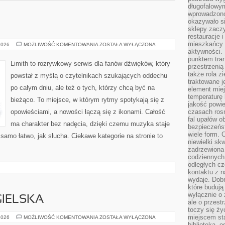
długofalowy
wprowadzono 
okazywało si
sklepy zacz
restauracje 
mieszkańcy 
IKONY
2026
MOŻLIWOŚĆ KOMENTOWANIA
ZOSTAŁA WYŁĄCZONA
MUZYKI
aktywności. 
punktem tran
Limith to rozrywkowy serwis dla fanów dźwięków, który
przestrzenią
także rola zi
powstał z myślą o czytelnikach szukających oddechu
traktowane j
po całym dniu, ale też o tych, którzy chcą być na
element mie
temperaturę 
bieżąco. To miejsce, w którym rytmy spotykają się z
jakość powie
opowieściami, a nowości łączą się z ikonami. Całość
czasach ros
fal upałów o
ma charakter bez nadęcia, dzięki czemu muzyka staje
bezpieczeńs
wiele form. 
k samo łatwo, jak słucha. Ciekawe kategorie na stronie to
niewielki sk
zadrzewiona 
codziennych 
odległych cz
kontaktu z n
wydaje. Dobr
które budują
wyłącznie o 
IELSKA
ale o przest
toczy się ży
miejscem sta
GRAMATYKA
2026
MOŻLIWOŚĆ KOMENTOWANIA
ZOSTAŁA WYŁĄCZONA
ANGIELSKA
biblioteką, 