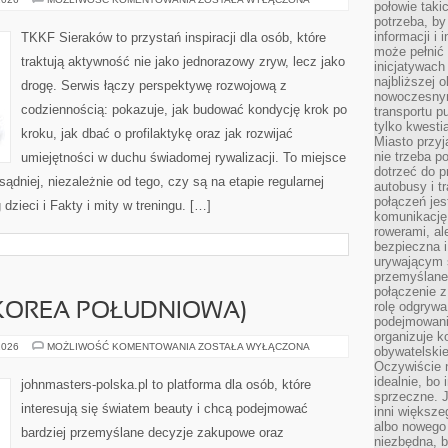
połowie taki
JAKO
potrzeba, by
WSPARCIE
informacji i 
TKKF Sieraków to przystań inspiracji dla osób, które
może pełnić
traktują aktywność nie jako jednorazowy zryw, lecz jako
inicjatywac
najbliższej 
drogę. Serwis łączy perspektywę rozwojową z
nowoczesnym
codziennością: pokazuje, jak budować kondycję krok po
transportu p
tylko kwesti
kroku, jak dbać o profilaktykę oraz jak rozwijać
Miasto przy
nie trzeba 
umiejętności w duchu świadomej rywalizacji. To miejsce
dotrzeć do p
sądniej, niezależnie od tego, czy są na etapie regularnej
autobusy i t
połączeń jest
zieci i Fakty i mity w treningu. […]
komunikację 
rowerami, ale
bezpieczna 
urywającym s
przemyślane 
połączenie z
rolę odgryw
(KOREA POŁUDNIOWA)
podejmowaniu
organizuje k
AMOREPACIFIC
2026
MOŻLIWOŚĆ KOMENTOWANIA
ZOSTAŁA WYŁĄCZONA
obywatelskie
(KOREA
Oczywiście 
POŁUDNIOWA)
idealnie, bo
johnmasters-polska.pl to platforma dla osób, które
sprzeczne. J
interesują się światem beauty i chcą podejmować
inni większe
albo nowego
bardziej przemyślane decyzje zakupowe oraz
niezbędna, 