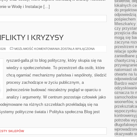
skwerów, de
lokalnych ce
enie w Wodę i Instalacje […]
do projektow
odpowiedzią
pośpiechem i
Mieszkańcy c
czy przystan
przejścia dl
FLIKTY I KRYZYSY
mogą się ba
zaczyna rozu
przestrzeni 
POLITYCZNE
2026
MOŻLIWOŚĆ KOMENTOWANIA
ZOSTAŁA WYŁĄCZONA
relacje społ
KONFLIKTY
I
zaniedbane 
KRYZYSY
ryszard-galla.pl to blog polityczny, który skupia się na
chaotyczną 
przywiązanie
wiedzy o społeczeństwie. To przestrzeń dla osób, które
natomiast ot
otwarte na l
chcą ogarniać mechanizmy państwa i wspólnoty, śledzić
odpowiedzial
procesy zachodzące w życiu publicznym, a
Bardzo ważn
odzyskiwanie
jednocześnie budować niezależny pogląd w oparciu o
oznacza to n
analizy i argumenty. W centrum pozostaje człowiek jako
samochodowe
woonerfów, s
 podejmowane na różnych szczeblach przekładają się na
przekształca
wypoczynku.
ystemy polityczne świata i Polityka społeczna Blog jest
kontrowersyj
potrzeba wyg
długofalowy
wprowadzono 
TESTY SKLEPÓW
okazywało si