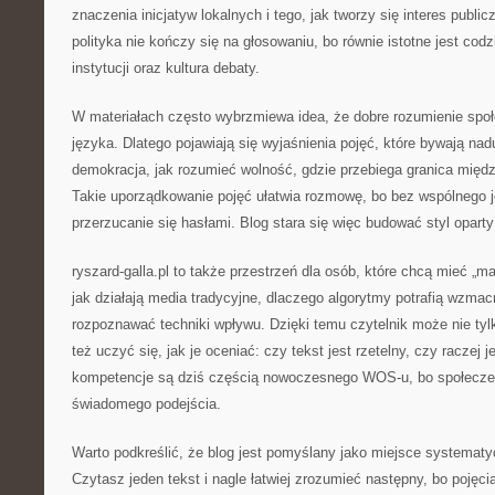
znaczenia inicjatyw lokalnych i tego, jak tworzy się interes publi
polityka nie kończy się na głosowaniu, bo równie istotne jest cod
instytucji oraz kultura debaty.
W materiałach często wybrzmiewa idea, że dobre rozumienie spo
języka. Dlatego pojawiają się wyjaśnienia pojęć, które bywają na
demokracja, jak rozumieć wolność, gdzie przebiega granica międ
Takie uporządkowanie pojęć ułatwia rozmowę, bo bez wspólnego 
przerzucanie się hasłami. Blog stara się więc budować styl opart
ryszard-galla.pl to także przestrzeń dla osób, które chcą mieć „m
jak działają media tradycyjne, dlaczego algorytmy potrafią wzma
rozpoznawać techniki wpływu. Dzięki temu czytelnik może nie tyl
też uczyć się, jak je oceniać: czy tekst jest rzetelny, czy raczej 
kompetencje są dziś częścią nowoczesnego WOS-u, bo społecz
świadomego podejścia.
Warto podkreślić, że blog jest pomyślany jako miejsce systemat
Czytasz jeden tekst i nagle łatwiej zrozumieć następny, bo pojęci