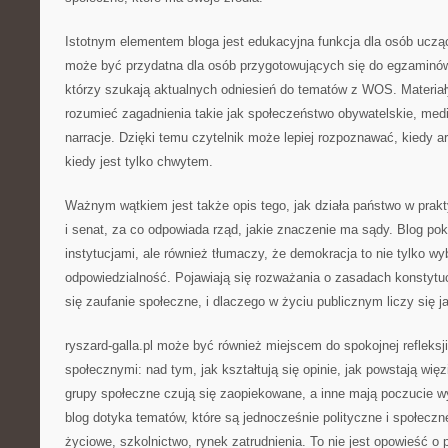
Istotnym elementem bloga jest edukacyjna funkcja dla osób uczą
może być przydatna dla osób przygotowujących się do egzaminów,
którzy szukają aktualnych odniesień do tematów z WOS. Materia
rozumieć zagadnienia takie jak społeczeństwo obywatelskie, med
narracje. Dzięki temu czytelnik może lepiej rozpoznawać, kiedy a
kiedy jest tylko chwytem.
Ważnym wątkiem jest także opis tego, jak działa państwo w prak
i senat, za co odpowiada rząd, jakie znaczenie ma sądy. Blog po
instytucjami, ale również tłumaczy, że demokracja to nie tylko wy
odpowiedzialność. Pojawiają się rozważania o zasadach konstytuc
się zaufanie społeczne, i dlaczego w życiu publicznym liczy się 
ryszard-galla.pl może być również miejscem do spokojnej refleksj
społecznymi: nad tym, jak kształtują się opinie, jak powstają wię
grupy społeczne czują się zaopiekowane, a inne mają poczucie w
blog dotyka tematów, które są jednocześnie polityczne i społeczn
życiowe, szkolnictwo, rynek zatrudnienia. To nie jest opowieść o p