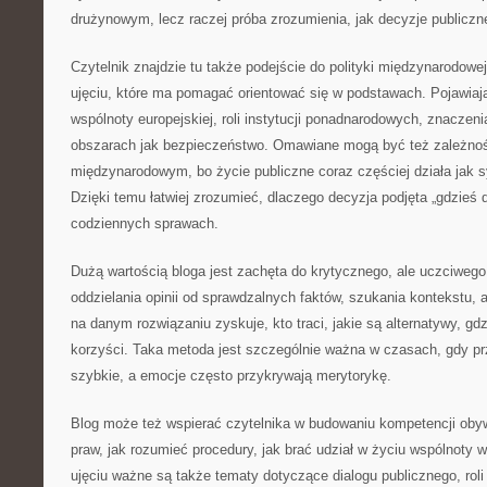
drużynowym, lecz raczej próba zrozumienia, jak decyzje publiczn
Czytelnik znajdzie tu także podejście do polityki międzynarodowej 
ujęciu, które ma pomagać orientować się w podstawach. Pojawiaj
wspólnoty europejskiej, roli instytucji ponadnarodowych, znaczen
obszarach jak bezpieczeństwo. Omawiane mogą być też zależno
międzynarodowym, bo życie publiczne coraz częściej działa jak
Dzięki temu łatwiej zrozumieć, dlaczego decyzja podjęta „gdzieś
codziennych sprawach.
Dużą wartością bloga jest zachęta do krytycznego, ale uczciwego
oddzielania opinii od sprawdzalnych faktów, szukania kontekstu, 
na danym rozwiązaniu zyskuje, kto traci, jakie są alternatywy, gd
korzyści. Taka metoda jest szczególnie ważna w czasach, gdy p
szybkie, a emocje często przykrywają merytorykę.
Blog może też wspierać czytelnika w budowaniu kompetencji obyw
praw, jak rozumieć procedury, jak brać udział w życiu wspólnoty
ujęciu ważne są także tematy dotyczące dialogu publicznego, roli