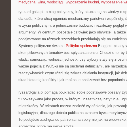
medyczna
,
wina
,
wodociągi
,
wyposażenie kuchni
,
wyposażenie wn
ryszard-galla.pl to blog polityczny, który skupia się na wiedzy o 
dla osób, które chcą ogarniać mechanizmy państwa i wspólnoty, 
w życiu publicznym, a jednocześnie budować niezależny pogląd w 
argumenty. W centrum pozostaje człowiek jako obywatel, a także 
podejmowane na różnych szczeblach przekładają się na codzienn
Systemy polityczne świata i
Polityka społeczna
Blog jest pisany 
skomplikowanych tematów bez spłycania sensu. Chodzi o to, by t
władz, samorząd, wolności jednostki czy wybory stały się zrozum
ważne pojęcia z WOS-u nie są suchymi definicjami, ale narzędzia
rzeczywistości: czym różni się zakres działania instytucji, jak dz
skąd biorą się konflikty i jak można je analizować bez popadania
ryszard-galla.pl pomaga poukładać sobie podstawowe obszary życi
tu pokazywana jako proces, w którym uczestniczą instytucje, ugr
mieszkańcy. W tekstach można znaleźć wyjaśnienia, jak powstaje
legislacyjna, dlaczego debata publiczna czasem bywa merytorycz
To podejście zachęca do patrzenia na spory nie jak na widowisko,
społeczne, które ma swoje źródła.