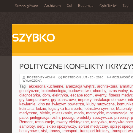
Archiwum
Gol
Redakcja
Tagi
Strona główna
Spis Treści
SZYBKO
POLITYCZNE KONFLIKTY I KRYZY
POSTED BY ADMIN
POSTED ON LUT - 25 - 2026
MOŻLIWOŚĆ 
WYŁĄCZONA
Tagi:
akcesoria kuchenne
,
aranżacja wnętrz
,
architektura
,
armatur
genetyczne
,
biotechnologia
,
budownictwo
,
choroby
,
czas wolny
,
c
diagnostyka
,
dom
,
elektryka
,
escape room
,
eventy
,
fitness medy
gry komputerowe
,
gry planszowe
,
imprezy
,
instalacje domowe
,
in
kawiarnie
,
kino na świeżym powietrzu
,
kluby muzyczne
,
komunika
kulinaria
,
łodzie
,
logistyka transportu
,
lotnictwo cywilne
,
Materiały
medyczne
,
Meble
,
mieszkanie
,
moda
,
motocykle
,
motoryzacja
,
o
patio
,
pielęgnacja roślin
,
pociągi
,
produkty spożywcze
,
przepisy
,
p
Remont
,
restauracje
,
rowery elektryczne
,
rozrywka
,
rozrywka noc
samoloty
,
sery
,
sklep spożywczy
,
sprzęt medyczny
,
sprzęt specja
benzynowe
,
styl
,
tarasy
,
transport
,
transport lotniczy
,
transport w