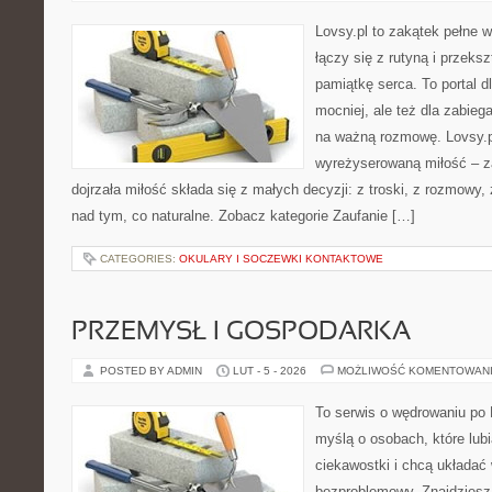
Lovsy.pl to zakątek pełne 
łączy się z rutyną i przek
pamiątkę serca. To portal dl
mocniej, ale też dla zabieg
na ważną rozmowę. Lovsy.p
wyreżyserowaną miłość – z
dojrzała miłość składa się z małych decyzji: z troski, z rozmowy,
nad tym, co naturalne. Zobacz kategorie Zaufanie […]
CATEGORIES:
OKULARY I SOCZEWKI KONTAKTOWE
PRZEMYSŁ I GOSPODARKA
POSTED BY ADMIN
LUT - 5 - 2026
MOŻLIWOŚĆ KOMENTOWAN
To serwis o wędrowaniu po 
myślą o osobach, które lub
ciekawostki i chcą układać
bezproblemowy. Znajdziesz t