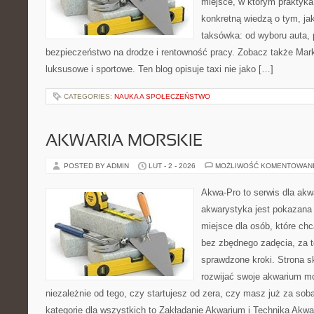
miejsce, w którym praktyka 
konkretną wiedzą o tym, ja
taksówka: od wyboru auta, p
bezpieczeństwo na drodze i rentowność pracy. Zobacz także M
luksusowe i sportowe. Ten blog opisuje taxi nie jako […]
CATEGORIES:
NAUKA A SPOŁECZEŃSTWO
AKWARIA MORSKIE
POSTED BY ADMIN
LUT - 2 - 2026
MOŻLIWOŚĆ KOMENTOWAN
Akwa-Pro to serwis dla akw
akwarystyka jest pokazana 
miejsce dla osób, które ch
bez zbędnego zadęcia, za t
sprawdzone kroki. Strona s
rozwijać swoje akwarium mo
niezależnie od tego, czy startujesz od zera, czy masz już za so
kategorie dla wszystkich to Zakładanie Akwarium i Technika Akw