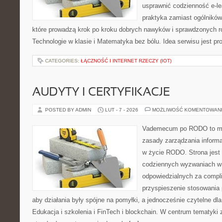
usprawnić codzienność e-lea
praktyka zamiast ogólników,
które prowadzą krok po kroku dobrych nawyków i sprawdzonych ro
Technologie w klasie i Matematyka bez bólu. Idea serwisu jest pr
CATEGORIES:
ŁĄCZNOŚĆ I INTERNET RZECZY (IOT)
AUDYTY I CERTYFIKACJE
POSTED BY ADMIN
LUT - 7 - 2026
MOŻLIWOŚĆ KOMENTOWAN
Vademecum po RODO to mie
zasady zarządzania inform
w życie RODO. Strona jest
codziennych wyzwaniach w 
odpowiedzialnych za compli
przyspieszenie stosowania 
aby działania były spójne na pomyłki, a jednocześnie czytelne d
Edukacja i szkolenia i FinTech i blockchain. W centrum tematyki