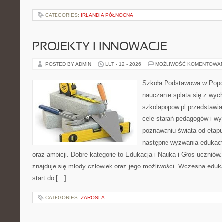
CATEGORIES:
IRLANDIA PÓŁNOCNA
PROJEKTY I INNOWACJE
POSTED BY ADMIN
LUT - 12 - 2026
MOŻLIWOŚĆ KOMENTOWA
Szkoła Podstawowa w Popow
nauczanie splata się z wy
szkolapopow.pl przedstawia
cele starań pedagogów i wy
poznawaniu świata od etap
następne wyzwania edukacy
oraz ambicji. Dobre kategorie to Edukacja i Nauka i Głos ucznió
znajduje się młody człowiek oraz jego możliwości. Wczesna eduka
start do […]
CATEGORIES:
ZAROSLA