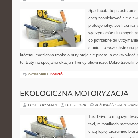
Spadlabuta to przestrzeń st
chcą zaopiekować się o sw
profesjonalny. Jeśli cenisz 
wytrzymałość ulubionych pa
co potrzebne do utrzymani
stanie. To wszechstronne p
któremu codzienna troska o buty staje się prosta, a efekty widać 
to: Buty na specjalne okazje i Trendy obuwnicze. Dobre trzewiki po
CATEGORIES:
KOŚCIÓŁ
EKOLOGICZNA MOTORYZACJA
POSTED BY ADMIN
LUT - 3 - 2026
MOŻLIWOŚĆ KOMENTOWAN
Taxi Drive to magazyn two
taxi, miłośnikach motoryzac
chcą lepiej zrozumieć branż