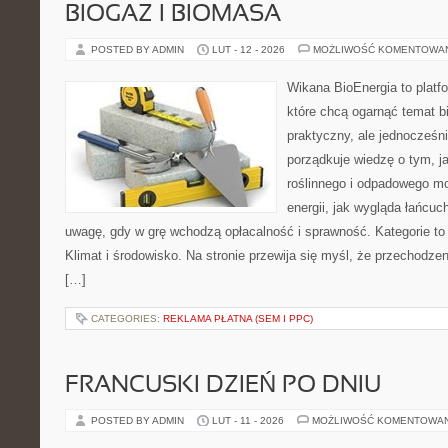
BIOGAZ I BIOMASA
POSTED BY ADMIN
LUT - 12 - 2026
MOŻLIWOŚĆ KOMENTOWA
Wikana BioEnergia to platf
które chcą ogarnąć temat b
praktyczny, ale jednocześni
porządkuje wiedzę o tym, 
roślinnego i odpadowego mo
energii, jak wygląda łańcu
uwagę, gdy w grę wchodzą opłacalność i sprawność. Kategorie to 
Klimat i środowisko. Na stronie przewija się myśl, że przechodzen
[…]
CATEGORIES:
REKLAMA PŁATNA (SEM I PPC)
FRANCUSKI DZIEŃ PO DNIU
POSTED BY ADMIN
LUT - 11 - 2026
MOŻLIWOŚĆ KOMENTOWA