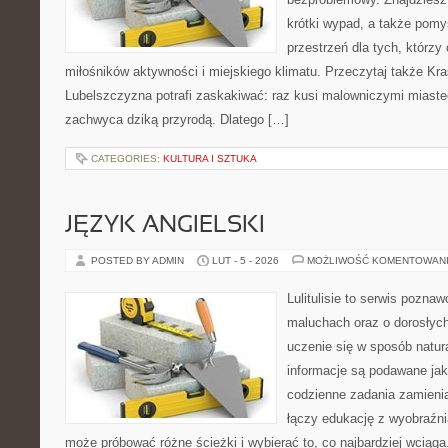
krótki wypad, a także pomy
przestrzeń dla tych, którzy 
miłośników aktywności i miejskiego klimatu. Przeczytaj także Kraś
Lubelszczyzna potrafi zaskakiwać: raz kusi malowniczymi miast
zachwyca dziką przyrodą. Dlatego […]
CATEGORIES:
KULTURA I SZTUKA
JĘZYK ANGIELSKI
POSTED BY ADMIN
LUT - 5 - 2026
MOŻLIWOŚĆ KOMENTOWAN
Lulitulisie to serwis pozna
maluchach oraz o dorosłych
uczenie się w sposób natur
informacje są podawane ja
codzienne zadania zamienia
łączy edukację z wyobraźn
może próbować różne ścieżki i wybierać to, co najbardziej wciąg