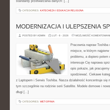
standardy przetwarzania danych: […]
CATEGORIES:
KATECHEZA I EDUKACJA RELIGIJNA
MODERNIZACJA I ULEPSZENIA S
POSTED BY ADMIN
LUT - 6 - 2026
MOŻLIWOŚĆ KOMENTOWAN
Pracownia napraw Toshiba w
miejsce, w którym najpier
problemu, a dopiero potem 
interesuje Cię naprawa sprz
opis pokaże, jak pracujemy
spodziewać. Ciekawe katego
z Laptopem i Serwis Toshiba. Nasza działalność koncentruje się 
tym szczególnie na rodzinie serii Satellite. Modele domowe i nows
długi […]
CATEGORIES:
WET-OPINIA