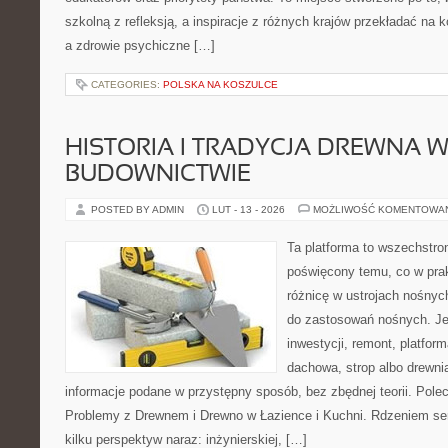
szkolną z refleksją, a inspiracje z różnych krajów przekładać na
a zdrowie psychiczne […]
CATEGORIES:
POLSKA NA KOSZULCE
HISTORIA I TRADYCJA DREWNA 
BUDOWNICTWIE
POSTED BY ADMIN
LUT - 13 - 2026
MOŻLIWOŚĆ KOMENTOWA
Ta platforma to wszechstro
poświęcony temu, co w prak
różnicę w ustrojach nośnyc
do zastosowań nośnych. Jeże
inwestycji, remont, platfor
dachowa, strop albo drewnia
informacje podane w przystępny sposób, bez zbędnej teorii. Pole
Problemy z Drewnem i Drewno w Łazience i Kuchni. Rdzeniem ser
kilku perspektyw naraz: inżynierskiej, […]