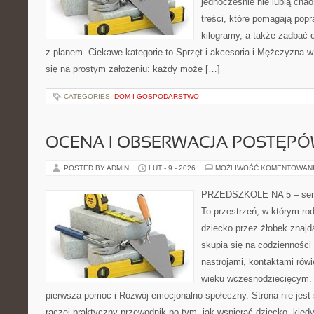
jednocześnie nie lubią chao
treści, które pomagają popr
kilogramy, a także zadbać o
z planem. Ciekawe kategorie to Sprzęt i akcesoria i Mężczyzna w f
się na prostym założeniu: każdy może […]
CATEGORIES:
DOM I GOSPODARSTWO
OCENA I OBSERWACJA POSTĘP
POSTED BY ADMIN
LUT - 9 - 2026
MOŻLIWOŚĆ KOMENTOWAN
PRZEDSZKOLE NA 5 – serw
To przestrzeń, w którym ro
dziecko przez żłobek znajd
skupia się na codzienności
nastrojami, kontaktami rów
wieku wczesnodziecięcym.
pierwsza pomoc i Rozwój emocjonalno-społeczny. Strona nie jest
raczej praktyczny przewodnik po tym, jak wspierać dziecko, kiedy