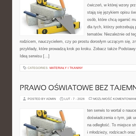
ćwiczeń, w której wzory prz
stają się językiem opisu ś
osób, które chcą ogarnić m
dla tych, którzy potrzebują
tematów. Niezależnie od te
rodzicem, nauczycielem, czy po prostu dorosłym uczącym się, zn
przykłady, które prowadzą krok po kroku. Zobacz także Podstawy 
Ideą serwisu […]
CATEGORIES:
MATERIAŁY I TKANINY
PRAWO OŚWIATOWE BEZ TAJEMN
POSTED BY ADMIN
LUT - 7 - 2026
MOŻLIWOŚĆ KOMENTOWAN
ten serwis to wortal o nauc
doświadczenia o tym, jak u
na odległość. To miejsce s
i młodzieży, rodzicach ora