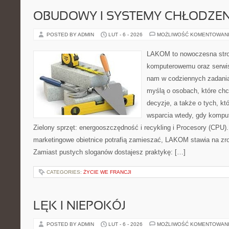
OBUDOWY I SYSTEMY CHŁODZEN
POSTED BY ADMIN
LUT - 6 - 2026
MOŻLIWOŚĆ KOMENTOWAN
LAKOM to nowoczesna stro
komputerowemu oraz serwis
nam w codziennych zadania
myślą o osobach, które ch
decyzje, a także o tych, kt
wsparcia wtedy, gdy kompute
Zielony sprzęt: energooszczędność i recykling i Procesory (CPU)
marketingowe obietnice potrafią zamieszać, LAKOM stawia na zro
Zamiast pustych sloganów dostajesz praktykę: […]
CATEGORIES:
ŻYCIE WE FRANCJI
LĘK I NIEPOKÓJ
POSTED BY ADMIN
LUT - 6 - 2026
MOŻLIWOŚĆ KOMENTOWAN