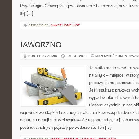
Psychologia. Główną ideą jest stworzenie bezpiecznej przestrzen
się […]
CATEGORIES:
SMART HOME I IOT
JAWORZNO
POSTED BY ADMIN
LUT - 4 - 2026
MOŻLIWOŚĆ KOMENTOWAN
Ta platforma to serwis o 
na Śląsk – miejsce, w któ
propozycje na poznawanie z
Jeśli szukasz praktycznych
wypadów albo dłuższych tra
ułożone czytelnie, z nacis
województwo śląskie bez zadęcia, ale z ciekawością dla dziedzict
centrum narracji stoi wielowątkowość regionu: od gęstej zabudowy
postindustrialnych pejzaży po wydarzenia. Ten […]