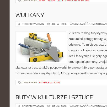
CATEGORIES:
MOTO LIFESTYLE I KULTURA KIEROWCÓW
WULKANY
POSTED BY ADMIN
LUT - 4 - 2026
MOŻLIWOŚĆ KOMENTOWAN
Vulcans to blog turystyczny
zrozumieć potęgę natury w je
odsłonie. To miejsce, gdzie
o ogniu, a krajobraz zmien
Jeśli fascynują Cię góry og
oraz spadające nurty, znajd
planowania tras, a także podpowiedzi terenowe, które pomagają 
Strona powstała z myślą o tych, którzy wolą ścieżki prowadzące 
CATEGORIES:
FITNESS W DOMU
BUTY W KULTURZE I SZTUCE
POSTED BY ADMIN
LUT - 3 - 2026
MOŻLIWOŚĆ KOMENTOWAN