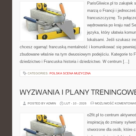
ParisGliwice.pl to zakątek 
marzą o Francji i jednocześ
francuszczyznę. To połącz
wędrowania po kraju nad 
języka, który ułatwia komu
lokalsami. Jeśli szukasz ins
chcesz ogarnąć francuską mentalność i komunikować się pewniej, 
zbudowane właśnie na tym dwuosiowym podejściu. Kategorie to Fr
dziedzictwo i Francuska historia i dziedzictwo. W centrum […]
CATEGORIES:
POLSKA SCENA MUZYCZNA
WYZWANIA I PLANY TRENINGOW
POSTED BY ADMIN
LUT - 10 - 2026
MOŻLIWOŚĆ KOMENTOWA
o2fit.pl to centrum aktywno
inspiracją do zmiany sylwetk
stworzone dla osób, które c