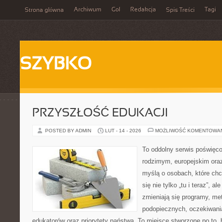
Archiwum
Gol
Redakcja
Tagi
Strona główna
Spis Treści
SZYBKO
PRZYSZŁOŚĆ EDUKACJI
POSTED BY ADMIN
LUT - 14 - 2026
MOŻLIWOŚĆ KOMENTOWA
To oddolny serwis poświęco
rodzimym, europejskim ora
myślą o osobach, które chc
się nie tylko „tu i teraz”, a
zmieniają się programy, me
podopiecznych, oczekiwani
edukatorów oraz priorytety państwa. To miejsce stworzone po to,