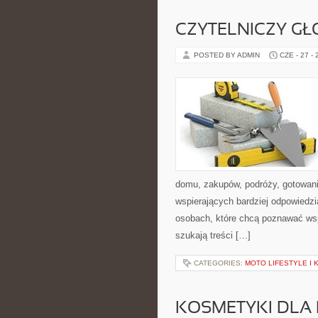
CZYTELNICZY GŁ
POSTED BY ADMIN
CZE - 27 -
domu, zakupów, podróży, gotowania
wspierających bardziej odpowiedzi
osobach, które chcą poznawać ws
szukają treści […]
CATEGORIES:
MOTO LIFESTYLE I
KOSMETYKI DLA 