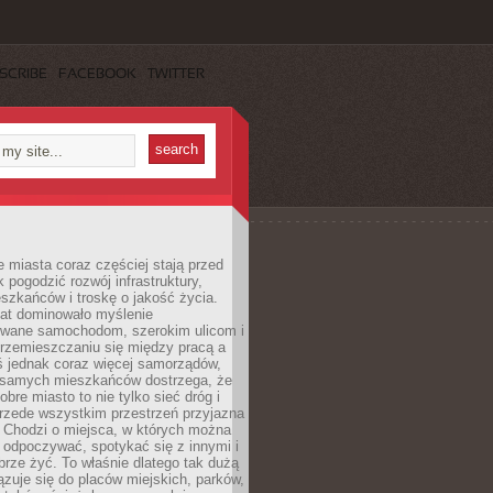
SCRIBE
FACEBOOK
TWITTER
miasta coraz częściej stają przed
k pogodzić rozwój infrastruktury,
szkańców i troskę o jakość życia.
lat dominowało myślenie
wane samochodom, szerokim ulicom i
rzemieszczaniu się między pracą a
 jednak coraz więcej samorządów,
i samych mieszkańców dostrzega, że
obre miasto to nie tylko sieć dróg i
 przede wszystkim przestrzeń przyjazna
. Chodzi o miejsca, w których można
 odpoczywać, spotykać się z innymi i
brze żyć. To właśnie dlatego tak dużą
zuje się do placów miejskich, parków,