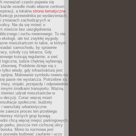
ch rozważań często pojawia się
 każde osiedle miało własne centrum
inspiracji, a lokalna
strona tematyczna
 funkcję przewodnika po wydarzeniach,
h i zmianach zachodzących w
okolicy. Nie da się mówić o
 mieście bez uwzględnienia
ublicznego i ruchu rowerowego. To nie
a ekologii, ale też zwykłej wygody.
jazne mieszkańcom to takie, w którym
posiadać samochodu, by sprawnie
racy, szkoły czy lekarza. Gdy
ramwaje kursują regularnie, a sieć
 logiczna, ludzie chętniej wybierają
zbiorową. Podobnie dzieje się z
 tylko wtedy, gdy infrastruktura jest
i spójna. Malowanie symbolu roweru na
ię pasie nie wystarcza. Potrzebne są
trasy, stojaki, przejazdy i odpowiednie
 innymi środkami transportu. Ważną
a również udział mieszkańców w
 decyzji. Coraz więcej miast
onsultacje społeczne, budżety
 i warsztaty urbanistyczne.
nie zawsze proces ten przebiega
 interesy różnych grup bywają
edni chcą więcej miejsc parkingowych,
go parku, jeszcze inni cichszej ulicy
 boiska. Mimo to rozmowa jest
bo pozwala budować zaufanie i uczy