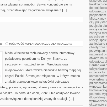
skwerów, de
lokalnych ce
ania własnej sprawności. Serwis koncentruje się na
do projektow
znej, przedstawiając zagadnienia związane z […]
odpowiedzią
pośpiechem i
Mieszkańcy c
czy przystan
przejścia dl
mogą się ba
zaczyna rozu
przestrzeni 
relacje społ
zaniedbane 
BOLESŁAWIEC
026
MOŻLIWOŚĆ KOMENTOWANIA
ZOSTAŁA WYŁĄCZONA
chaotyczną 
przywiązanie
Moda Wrocław to rozbudowany serwis internetowy
natomiast ot
otwarte na l
poświęcony podróżom na Dolnym Śląsku, ze
odpowiedzial
szczególnym uwzględnieniem Wrocławia oraz
Bardzo ważn
odzyskiwanie
miejscowości, które tworzą niezwykle barwną mapę tej
oznacza to n
części Polski. Strona jest miejscem, w którym można
samochodowe
woonerfów, s
znaleźć przewodnikowe wskazówki dotyczące
przekształca
wypoczynku.
itektury, przyrody, wydarzeń, rekreacji oraz codziennego życia
kontrowersyj
 Śląska. To portal dla osób, które lubią odkrywać lokalne
potrzeba wyg
długofalowy
za się wyłącznie do najbardziej znanych atrakcji, […]
wprowadzono 
okazywało si