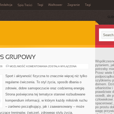
Redakcja
Tagi
Walkower
Zagranie
Tagi
Spis Treści
SUB
ESS GRUPOWY
Współczesne 
pytaniem, ja
AEROBIK
026
MOŻLIWOŚĆ KOMENTOWANIA
ZOSTAŁA WYŁĄCZONA
potrzeby mie
I
FITNESS
Przez wiele 
GRUPOWY
Sport i aktywność fizyczna to znacznie więcej niż tylko
podporządko
szybkiemu p
regularne ćwiczenia. To styl życia, sposób dbania o
domem. Dziś
urbanistów 
zdrowie, dobre samopoczucie oraz codzienną energię.
prawdziwie d
Strona poświęcona tej tematyce stanowi rozbudowane
osiedli, ale
człowiekowi
kompendium informacji, w którym każdy miłośnik ruchu
spacerować,
– zarówno początkujący, jak i zaawansowany – może
po prostu do
wagę przywią
yczące treningów, ćwiczeń, zdrowego stylu życia,