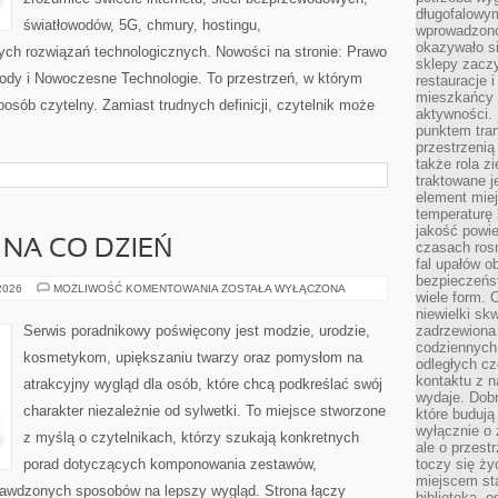
długofalowy
światłowodów, 5G, chmury, hostingu,
wprowadzono 
okazywało si
ch rozwiązań technologicznych. Nowości na stronie: Prawo
sklepy zacz
owody i Nowoczesne Technologie. To przestrzeń, w którym
restauracje 
mieszkańcy 
posób czytelny. Zamiast trudnych definicji, czytelnik może
aktywności. 
punktem tran
przestrzenią
także rola zi
traktowane j
element mie
temperaturę 
jakość powie
 NA CO DZIEŃ
czasach ros
fal upałów o
bezpieczeńs
MODA
 2026
MOŻLIWOŚĆ KOMENTOWANIA
ZOSTAŁA WYŁĄCZONA
wiele form. 
PLUS
SIZE
niewielki sk
NA
Serwis poradnikowy poświęcony jest modzie, urodzie,
zadrzewiona 
CO
codziennych 
DZIEŃ
kosmetykom, upiększaniu twarzy oraz pomysłom na
odległych cz
kontaktu z n
atrakcyjny wygląd dla osób, które chcą podkreślać swój
wydaje. Dobr
charakter niezależnie od sylwetki. To miejsce stworzone
które budują
wyłącznie o 
z myślą o czytelnikach, którzy szukają konkretnych
ale o przest
porad dotyczących komponowania zestawów,
toczy się ży
miejscem sta
sprawdzonych sposobów na lepszy wygląd. Strona łączy
biblioteką, 