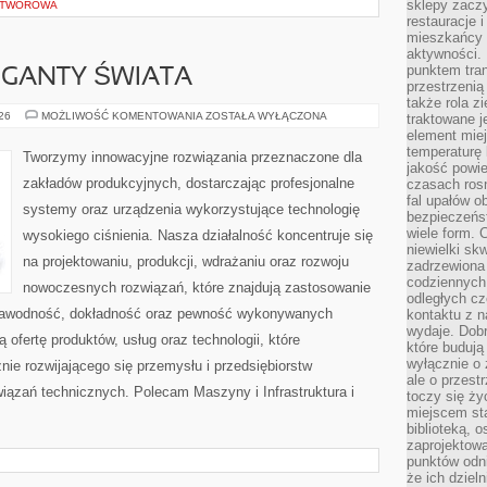
sklepy zacz
 OTWOROWA
restauracje 
mieszkańcy 
aktywności. 
punktem tran
GIGANTY ŚWIATA
przestrzenią
także rola zi
CIEKAWOSTKI
026
MOŻLIWOŚĆ KOMENTOWANIA
ZOSTAŁA WYŁĄCZONA
traktowane j
I
element mie
GIGANTY
temperaturę 
ŚWIATA
Tworzymy innowacyjne rozwiązania przeznaczone dla
jakość powie
zakładów produkcyjnych, dostarczając profesjonalne
czasach ros
fal upałów o
systemy oraz urządzenia wykorzystujące technologię
bezpieczeńs
wiele form. 
wysokiego ciśnienia. Nasza działalność koncentruje się
niewielki sk
na projektowaniu, produkcji, wdrażaniu oraz rozwoju
zadrzewiona 
codziennych 
nowoczesnych rozwiązań, które znajdują zastosowanie
odległych cz
iezawodność, dokładność oraz pewność wykonywanych
kontaktu z n
wydaje. Dobr
 ofertę produktów, usług oraz technologii, które
które budują
wyłącznie o 
ie rozwijającego się przemysłu i przedsiębiorstw
ale o przest
ązań technicznych. Polecam Maszyny i Infrastruktura i
toczy się ży
miejscem sta
biblioteką, 
zaprojektow
punktów odni
że ich dziel