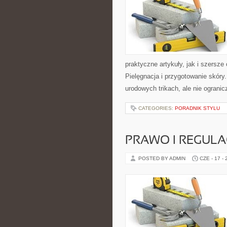
praktyczne artykuły, jak i szersze
Pielęgnacja i przygotowanie skóry
urodowych trikach, ale nie ogranic
CATEGORIES:
PORADNIK STYLU
PRAWO I REGULA
POSTED BY ADMIN
CZE - 17 -