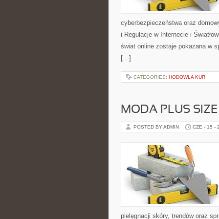
cyberbezpieczeństwa oraz domowy
i Regulacje w Internecie i Światł
świat online zostaje pokazana w s
[…]
CATEGORIES:
HODOWLA KUR
MODA PLUS SIZE
POSTED BY ADMIN
CZE - 15 -
pielęgnacji skóry, trendów oraz 