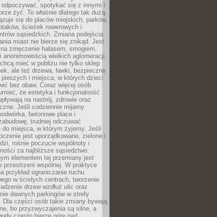
 odpoczywać, spotykać się z innymi i
brze żyć. To właśnie dlatego tak dużą
zuje się do placów miejskich, parków,
ptaków, ścieżek rowerowych i
ntrów sąsiedzkich. Zmiana podejścia
ania miast nie bierze się znikąd. Jest
 na zmęczenie hałasem, smogiem,
 anonimowością wielkich aglomeracji.
hcą mieć w pobliżu nie tylko sklep
ek, ale też drzewa, ławki, bezpieczne
a pieszych i miejsca, w których dzieci
wić bez obaw. Coraz więcej osób
mieć, że estetyka i funkcjonalność
wpływają na nastrój, zdrowie oraz
eczne. Jeśli codziennie mijamy
podwórka, betonowe place i
zabudowę, trudniej odczuwać
 do miejsca, w którym żyjemy. Jeśli
oczenie jest uporządkowane, zielone i
udzi, rośnie poczucie wspólnoty i
ności za najbliższe sąsiedztwo.
ym elementem tej przemiany jest
 przestrzeni wspólnej. W praktyce
a przykład ograniczanie ruchu
go w ścisłych centrach, tworzenie
adzenie drzew wzdłuż ulic oraz
nie dawnych parkingów w strefy
 Dla części osób takie zmiany bywają
ne, bo przyzwyczajenia są silne, a
ody często bierze górę nad