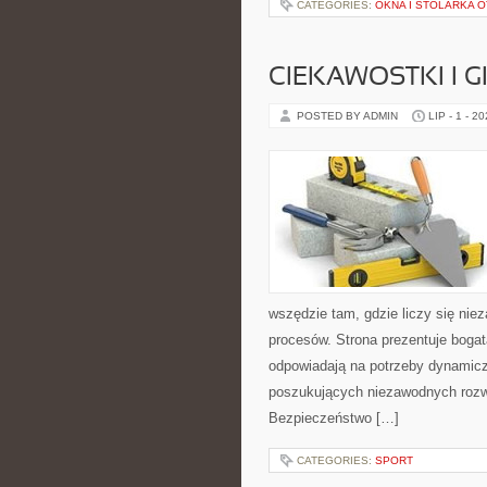
CATEGORIES:
OKNA I STOLARKA
CIEKAWOSTKI I 
POSTED BY ADMIN
LIP - 1 - 2
wszędzie tam, gdzie liczy się n
procesów. Strona prezentuje bogatą
odpowiadają na potrzeby dynamiczn
poszukujących niezawodnych rozwi
Bezpieczeństwo […]
CATEGORIES:
SPORT