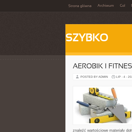
Archiwum
Gol
Strona główna
SZYBKO
AEROBIK I FITN
POSTED BY ADMIN
LIP - 4 - 2
znaleźć wartościowe materiały dot