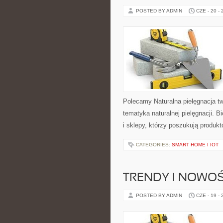
POSTED BY ADMIN
CZE - 20 -
Polecamy Naturalna pielęgnacja t
tematyka naturalnej pielęgnacji. 
i sklepy, którzy poszukują produkt
CATEGORIES:
SMART HOME I IOT
TRENDY I NOWOŚ
POSTED BY ADMIN
CZE - 19 -