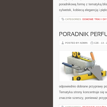
poradnikową formę z tematyką blis
sylwetek, kobiecą elegancją i pi
CATEGORIES:
DOMOWE TRIKI I DIY
PORADNIK PERF
POSTED BY ADMIN
CZE - 13 -
odpowiednio dobrane przyprawy pot
Tematyka strony koncentruje się w
znacznie szerszy, ponieważ przyp