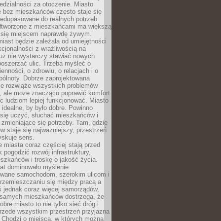
dzialności za otoczenie. Miasto
e bez mieszkańców często staje się
iedopasowane do realnych potrzeb.
łtworzone z mieszkańcami ma większą
 się miejscem naprawdę żywym.
iast będzie zależała od umiejętności
kcjonalności z wrażliwością na
Już nie wystarczy stawiać nowych
oszerzać ulic. Trzeba myśleć o
enności, o zdrowiu, o relacjach i o
pólnoty. Dobrze zaprojektowana
nie rozwiąże wszystkich problemów
, ale może znacząco poprawić komfort
c ludziom lepiej funkcjonować. Miasto
 idealne, by było dobre. Powinno
 się uczyć, słuchać mieszkańców i
zmieniające się potrzeby. Tam, gdzie
w staje się najważniejszy, przestrzeń
yskuje sens.
miasta coraz częściej stają przed
k pogodzić rozwój infrastruktury,
szkańców i troskę o jakość życia.
lat dominowało myślenie
wane samochodom, szerokim ulicom i
rzemieszczaniu się między pracą a
 jednak coraz więcej samorządów,
i samych mieszkańców dostrzega, że
obre miasto to nie tylko sieć dróg i
 przede wszystkim przestrzeń przyjazna
. Chodzi o miejsca, w których można