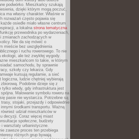
ane podwórko. Mieszkańcy szukają
esienia, dzięki którym mogą poczuć,
nica ma własny charakter. Właśnie w
ch rozważań często pojawia się
 każde osiedle miało własne centrum
inspiracji, a lokalna
strona tematyczna
 funkcję przewodnika po wydarzeniach,
h i zmianach zachodzących w
okolicy. Nie da się mówić o
 mieście bez uwzględnienia
ublicznego i ruchu rowerowego. To nie
a ekologii, ale też zwykłej wygody.
jazne mieszkańcom to takie, w którym
posiadać samochodu, by sprawnie
racy, szkoły czy lekarza. Gdy
ramwaje kursują regularnie, a sieć
 logiczna, ludzie chętniej wybierają
zbiorową. Podobnie dzieje się z
 tylko wtedy, gdy infrastruktura jest
i spójna. Malowanie symbolu roweru na
ię pasie nie wystarcza. Potrzebne są
trasy, stojaki, przejazdy i odpowiednie
 innymi środkami transportu. Ważną
a również udział mieszkańców w
 decyzji. Coraz więcej miast
onsultacje społeczne, budżety
 i warsztaty urbanistyczne.
nie zawsze proces ten przebiega
 interesy różnych grup bywają