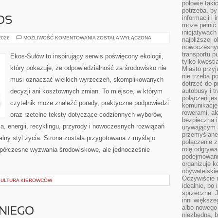
połowie taki
potrzeba, by
informacji i 
OS
może pełnić
inicjatywac
CZYTELNICZY
 2026
MOŻLIWOŚĆ KOMENTOWANIA
ZOSTAŁA WYŁĄCZONA
najbliższej 
GŁOS
nowoczesnym
transportu p
Ekos-Sułów to inspirujący serwis poświęcony ekologii,
tylko kwesti
który pokazuje, że odpowiedzialność za środowisko nie
Miasto przy
nie trzeba 
musi oznaczać wielkich wyrzeczeń, skomplikowanych
dotrzeć do p
autobusy i t
decyzji ani kosztownych zmian. To miejsce, w którym
połączeń jest
czytelnik może znaleźć porady, praktyczne podpowiedzi
komunikację 
rowerami, ale
oraz rzetelne teksty dotyczące codziennych wyborów,
bezpieczna 
, energii, recyklingu, przyrody i nowoczesnych rozwiązań
urywającym s
przemyślane 
alny styl życia. Strona została przygotowana z myślą o
połączenie z
rolę odgryw
półczesne wyzwania środowiskowe, ale jednocześnie
podejmowaniu
organizuje k
obywatelskie
Oczywiście 
 KULTURA KIEROWCÓW
idealnie, bo
sprzeczne. J
inni większe
albo nowego
NIEGO
niezbędna, 