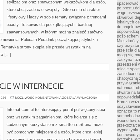
stylizacjom oraz sprawdzonym wskazówkom dla osób,
spacerować,
po prostu do
które chcą zadbać o swój styl. Strona ma charakter
wagę przywią
lifestylowy i łączy w sobie tematy związane z trendami
skwerów, de
lokalnych ce
beauty. To serwis dla początkujących i bardziej
do projektow
odpowiedzią
zaawansowanych, w którym można znaleźć zarówno
pośpiechem i
 omówienia. Polecam Poradnik początkującej stylistki i
Mieszkańcy c
czy przystan
. Tematyka strony skupia się przede wszystkim na
przejścia dl
za […]
mogą się ba
zaczyna rozu
przestrzeni 
relacje społ
zaniedbane 
chaotyczną 
przywiązanie
CJE W INTERNECIE
natomiast ot
otwarte na l
odpowiedzial
PRAWO
 2026
MOŻLIWOŚĆ KOMENTOWANIA
ZOSTAŁA WYŁĄCZONA
I
Bardzo ważn
REGULACJE
odzyskiwanie
W
Internat.com.pl to interesujący portal poświęcony sieci
oznacza to n
INTERNECIE
samochodowe
oraz wszystkim zagadnieniom, które kojarzą się z
woonerfów, s
codziennym korzystaniem z smartfona. Strona może
przekształca
wypoczynku.
być pomocnym miejscem dla osób, które chcą lepiej
kontrowersyj
potrzeba wyg
zrozumieć świecie internetu, sieci bezprzewodowych,