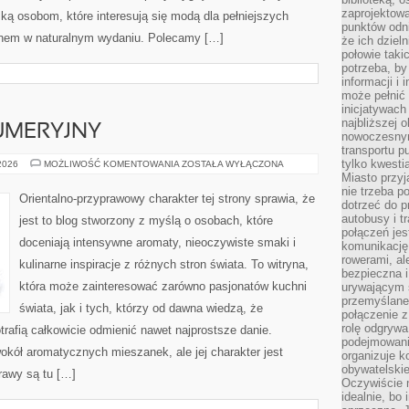
zaprojektow
ką osobom, które interesują się modą dla pełniejszych
punktów odni
ęknem w naturalnym wydaniu. Polecamy […]
że ich dziel
połowie taki
potrzeba, by
informacji i 
może pełnić
inicjatywac
najbliższej 
UMERYJNY
nowoczesnym
transportu p
tylko kwesti
PORADNIK
 2026
MOŻLIWOŚĆ KOMENTOWANIA
ZOSTAŁA WYŁĄCZONA
PERFUMERYJNY
Miasto przy
nie trzeba 
Orientalno-przyprawowy charakter tej strony sprawia, że
dotrzeć do p
autobusy i t
jest to blog stworzony z myślą o osobach, które
połączeń jest
doceniają intensywne aromaty, nieoczywiste smaki i
komunikację 
rowerami, ale
kulinarne inspiracje z różnych stron świata. To witryna,
bezpieczna 
która może zainteresować zarówno pasjonatów kuchni
urywającym s
przemyślane 
świata, jak i tych, którzy od dawna wiedzą, że
połączenie z
rolę odgryw
rafią całkowicie odmienić nawet najprostsze danie.
podejmowaniu
okół aromatycznych mieszanek, ale jej charakter jest
organizuje k
obywatelskie
rawy są tu […]
Oczywiście 
idealnie, bo