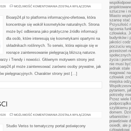
współodpowie
KOSMETYKI
 2026
MOŻLIWOŚĆ KOMENTOWANIA
ZOSTAŁA WYŁĄCZONA
projektowan
DLA
sztuczne i n
NIEGO
Miasto wspó
Bioarp24.pl to platforma informacyjno-ofertowa, która
szansę stać
koncentruje się wokół kosmetyków naturalnych. Strona
Przyszłość m
łączenia fun
może być odbierana jako praktyczne źródło informacji
człowieka. 
budynków i p
dla osób, które interesują się kosmetykami opartymi na
jakości codzi
składnikach roślinnych. To serwis, która wpisuje się w
poczuciu ws
przestrzeń 
rosnące zainteresowanie pielęgnacją bliższą naturze.
społecznych
warzy i Trendy i nowości. Głównym motywem strony jest
życia i pomó
nie musi być
Bioarp24.pl może zainteresować zarówno osoby prywatne, jak
jednak stale
reagować na 
ów pielęgnacyjnych. Charakter strony jest […]
człowiek znó
miejska odz
Współczesne 
pytaniem, ja
potrzeby mie
Przez wiele 
podporządko
CI
szybkiemu p
domem. Dziś
TRENDY
 2026
MOŻLIWOŚĆ KOMENTOWANIA
ZOSTAŁA WYŁĄCZONA
urbanistów 
I
prawdziwie d
NOWOŚCI
osiedli, ale
Studio Veriss to tematyczny portal poświęcony
człowiekowi