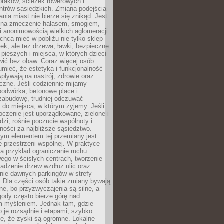
ptaków, ścieżek rowerowych i
ntrów sąsiedzkich. Zmiana podejścia
ania miast nie bierze się znikąd. Jest
 na zmęczenie hałasem, smogiem,
 anonimowością wielkich aglomeracji.
hcą mieć w pobliżu nie tylko sklep
ek, ale też drzewa, ławki, bezpieczne
a pieszych i miejsca, w których dzieci
wić bez obaw. Coraz więcej osób
mieć, że estetyka i funkcjonalność
wpływają na nastrój, zdrowie oraz
eczne. Jeśli codziennie mijamy
podwórka, betonowe place i
zabudowę, trudniej odczuwać
 do miejsca, w którym żyjemy. Jeśli
oczenie jest uporządkowane, zielone i
udzi, rośnie poczucie wspólnoty i
ności za najbliższe sąsiedztwo.
ym elementem tej przemiany jest
 przestrzeni wspólnej. W praktyce
a przykład ograniczanie ruchu
go w ścisłych centrach, tworzenie
adzenie drzew wzdłuż ulic oraz
nie dawnych parkingów w strefy
 Dla części osób takie zmiany bywają
ne, bo przyzwyczajenia są silne, a
ody często bierze górę nad
m myśleniem. Jednak tam, gdzie
je rozsądnie i etapami, szybko
ę, że zyski są ogromne. Lokalne