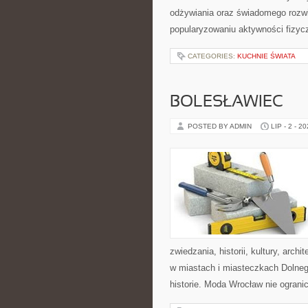
odżywiania oraz świadomego rozwij
popularyzowaniu aktywności fizyc
CATEGORIES:
KUCHNIE ŚWIATA
BOLESŁAWIEC
POSTED BY ADMIN
LIP - 2 - 2
zwiedzania, historii, kultury, arch
w miastach i miasteczkach Dolnego
historie. Moda Wrocław nie ogranic