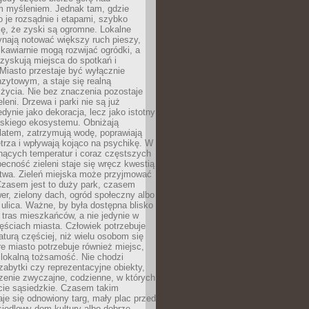
m myśleniem. Jednak tam, gdzie
je rozsądnie i etapami, szybko
ę, że zyski są ogromne. Lokalne
ynają notować większy ruch pieszy,
i kawiarnie mogą rozwijać ogródki, a
zyskują miejsca do spotkań i
Miasto przestaje być wyłącznie
zytowym, a staje się realną
 życia. Nie bez znaczenia pozostaje
eleni. Drzewa i parki nie są już
edynie jako dekoracja, lecz jako istotny
jskiego ekosystemu. Obniżają
latem, zatrzymują wodę, poprawiają
trza i wpływają kojąco na psychikę. W
nących temperatur i coraz częstszych
becność zieleni staje się wręcz kwestią
twa. Zieleń miejska może przyjmować
Czasem jest to duży park, czasem
wer, zielony dach, ogród społeczny albo
ulica. Ważne, by była dostępna blisko
tras mieszkańców, a nie jedynie w
ęściach miasta. Człowiek potrzebuje
aturą częściej, niż wielu osobom się
e miasto potrzebuje również miejsc,
 lokalną tożsamość. Nie chodzi
zabytki czy reprezentacyjne obiekty,
rzenie zwyczajne, codzienne, w których
cie sąsiedzkie. Czasem takim
je się odnowiony targ, mały plac przed
osiedlowy dom kultury albo dobrze