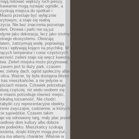
ynają notować większy ruch pieszy,
i kawiarnie mogą rozwijać ogródki, a
zyskują miejsca do spotkań i
Miasto przestaje być wyłącznie
zytowym, a staje się realną
 życia. Nie bez znaczenia pozostaje
eleni. Drzewa i parki nie są już
edynie jako dekoracja, lecz jako istotny
jskiego ekosystemu. Obniżają
latem, zatrzymują wodę, poprawiają
trza i wpływają kojąco na psychikę. W
nących temperatur i coraz częstszych
becność zieleni staje się wręcz kwestią
twa. Zieleń miejska może przyjmować
Czasem jest to duży park, czasem
wer, zielony dach, ogród społeczny albo
ulica. Ważne, by była dostępna blisko
tras mieszkańców, a nie jedynie w
ęściach miasta. Człowiek potrzebuje
aturą częściej, niż wielu osobom się
e miasto potrzebuje również miejsc,
 lokalną tożsamość. Nie chodzi
zabytki czy reprezentacyjne obiekty,
rzenie zwyczajne, codzienne, w których
cie sąsiedzkie. Czasem takim
je się odnowiony targ, mały plac przed
osiedlowy dom kultury albo dobrze
ane podwórko. Mieszkańcy szukają
esienia, dzięki którym mogą poczuć,
nica ma własny charakter. Właśnie w