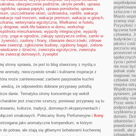
współodpowie
sakralna
,
ubezpieczenie podróżne
,
ukryte perełki
,
uprawa
projektowan
 ogórków
,
uprawa papryki
,
uprawa pomidorów
,
uprawa
sztuczne i n
emium
,
uszczelnianie okien
,
uzdrowiska
,
vanlife
,
wakacje
Miasto wspó
wakacje nad morzem
,
wakacje premium
,
wakacje w górach
,
szansę stać
szkania
,
weterynaria egzotyczna
,
Wielkanoc w hotelu
,
Przyszłość m
ty drogowe
,
work-life balance w domu
,
workshop
łączenia fun
spólnota mieszkaniowa
,
wyjazdy integracyjne
,
wyjazdy
człowieka. 
czny
,
yoga w ogrodzie
,
zakupy spożywcze online
,
zamki w
budynków i p
 żywności
,
zasłony i firany
,
zbieranie deszczówki
,
zdrowe
jakości codzi
owie zwierząt
,
zgłoszenie budowy
,
zgubiony bagaż
,
zielone
poczuciu ws
zwiedzanie z dziećmi
,
zwierzęta egzotyczne
,
zwierzęta
przestrzeń 
nie zwierząt domowych
,
żywopłot
społecznych
życia i pomó
ej strony sprawia, że jest to blog stworzony z myślą o
nie musi być
jednak stale
e aromaty, nieoczywiste smaki i kulinarne inspiracje z
reagować na 
 która może zainteresować zarówno pasjonatów kuchni
człowiek znó
miejska odz
a wiedzą, że odpowiednio dobrane przyprawy potrafią
Współczesne 
tsze danie. Tematyka strony koncentruje się wokół
pytaniem, ja
potrzeby mie
charakter jest znacznie szerszy, ponieważ przyprawy są tu
Przez wiele 
podporządko
otowaniu, kulturze, tradycji, domowych eksperymentach i
szybkiemu p
ołączeń smakowych. Polecamy Ikony Perfumeryjne i
Ikony
domem. Dziś
urbanistów 
ostrzegana jako aromatyczne kompendium, w którym
prawdziwie d
m do potraw, ale stają się głównymi bohaterami kuchennej
osiedli, ale
człowiekowi