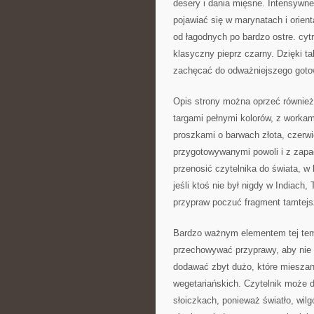
desery i dania mięsne. Intensywne
pojawiać się w marynatach i orie
od łagodnych po bardzo ostre. cyt
klasyczny pieprz czarny. Dzięki t
zachęcać do odważniejszego goto
Opis strony można oprzeć również 
targami pełnymi kolorów, z worka
proszkami o barwach złota, czerwie
przygotowywanymi powoli i z zapa
przenosić czytelnika do świata, w
jeśli ktoś nie był nigdy w Indiach
przypraw poczuć fragment tamtejsz
Bardzo ważnym elementem tej tem
przechowywać przyprawy, aby nie tr
dodawać zbyt dużo, które mieszanki
wegetariańskich. Czytelnik może 
słoiczkach, ponieważ światło, wilg