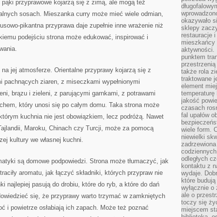
 pąki przyprawowe kojarzą się z zimą, ale mogą też
długofalowy
wprowadzono 
ntalnych sosach. Mieszanka curry może mieć wiele odmian,
okazywało si
rusowo-pikantna przyprawa daje zupełnie inne wrażenie niż
sklepy zacz
restauracje 
akiemu podejściu strona może edukować, inspirować i
mieszkańcy 
wania.
aktywności. 
punktem tran
przestrzenią
na jej atmosferze. Orientalne przyprawy kojarzą się z
także rola zi
traktowane j
mi pachnących ziaren, z miseczkami wypełnionymi
element mie
ni, brązu i zieleni, z parującymi garnkami, z potrawami
temperaturę 
jakość powie
chem, który unosi się po całym domu. Taka strona może
czasach ros
fal upałów o
 którym kuchnia nie jest obowiązkiem, lecz podróżą. Nawet
bezpieczeńs
, Tajlandii, Maroku, Chinach czy Turcji, może za pomocą
wiele form. 
niewielki sk
ej kultury we własnej kuchni.
zadrzewiona 
codziennych 
odległych cz
atyki są domowe podpowiedzi. Strona może tłumaczyć, jak
kontaktu z n
aciły aromatu, jak łączyć składniki, których przypraw nie
wydaje. Dobr
które budują
 najlepiej pasują do drobiu, które do ryb, a które do dań
wyłącznie o 
ale o przest
dowiedzieć się, że przyprawy warto trzymać w zamkniętych
toczy się ży
oć i powietrze osłabiają ich zapach. Może też poznać
miejscem sta
biblioteką, 