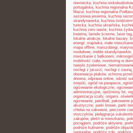
niemiecka
,
kuchnia niskobudżeto
portugalska
,
kuchnia regionalna K
Mazur
,
kuchnia regionalna Podlasi
sezonowa jesienna
,
kuchnia sezon
skandynawska
,
kuchnia śródziem
turecka
,
kuchnia ukraińska
,
kuchn
kuchnia zero waste
,
kuchnia żydo
kwietna
,
lamele ścienne
,
laser tag
lokalne atrakcje
,
lokalne bazary
,
l
energii
,
majówka
,
małe mieszkani
mapa offline
,
marszobiegi
,
maryna
modułowe
,
meble skandynawskie
mieszkanie z balkonem
,
mikroogr
mobilność ciała
,
monitoring w dom
nawyki żywieniowe
,
niemarnowanie
noclegi z jacuzzi
,
noclegi z sauną
obserwacja ptaków
,
ochrona prze
drewna
,
odprawa online
,
odzież ou
miejski
,
ogród na parapecie
,
ogród
ogrzewanie ekologiczne
,
ogrzewan
administracyjne
,
opóźniony lot
,
or
organizacja szafy
,
origami
,
oświet
ogrzewanie
,
paintball
,
pakowanie p
akustyczne
,
parki linowe
,
parki te
chleba na zakwasie
,
pieczenie cia
storczyków
,
pielęgnacja sukulentó
zakupów
,
pleśń w mieszkaniu
,
pob
pociągiem
,
podróże aktywne
,
podr
podróże kulinarne
,
podróże objaz
senioralne
,
podróże solo
,
podróże 