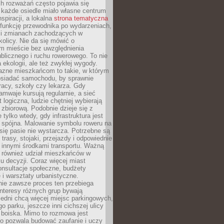
ch rozważań często pojawia się
 każde osiedle miało własne centrum
inspiracji, a lokalna
strona tematyczna
 funkcję przewodnika po wydarzeniach,
h i zmianach zachodzących w
okolicy. Nie da się mówić o
 mieście bez uwzględnienia
ublicznego i ruchu rowerowego. To nie
a ekologii, ale też zwykłej wygody.
jazne mieszkańcom to takie, w którym
posiadać samochodu, by sprawnie
racy, szkoły czy lekarza. Gdy
ramwaje kursują regularnie, a sieć
 logiczna, ludzie chętniej wybierają
zbiorową. Podobnie dzieje się z
 tylko wtedy, gdy infrastruktura jest
i spójna. Malowanie symbolu roweru na
ię pasie nie wystarcza. Potrzebne są
trasy, stojaki, przejazdy i odpowiednie
 innymi środkami transportu. Ważną
a również udział mieszkańców w
 decyzji. Coraz więcej miast
onsultacje społeczne, budżety
 i warsztaty urbanistyczne.
nie zawsze proces ten przebiega
 interesy różnych grup bywają
edni chcą więcej miejsc parkingowych,
go parku, jeszcze inni cichszej ulicy
 boiska. Mimo to rozmowa jest
bo pozwala budować zaufanie i uczy