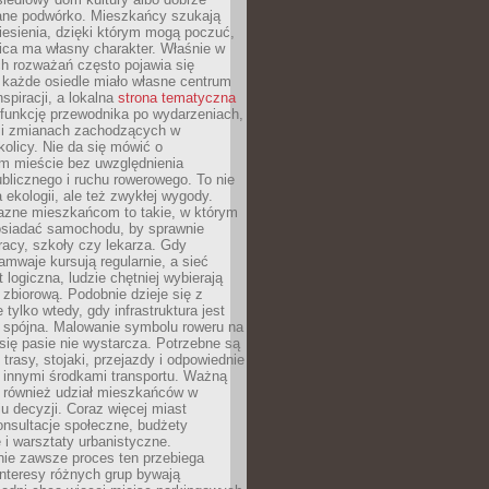
ane podwórko. Mieszkańcy szukają
esienia, dzięki którym mogą poczuć,
nica ma własny charakter. Właśnie w
ch rozważań często pojawia się
 każde osiedle miało własne centrum
inspiracji, a lokalna
strona tematyczna
 funkcję przewodnika po wydarzeniach,
h i zmianach zachodzących w
okolicy. Nie da się mówić o
 mieście bez uwzględnienia
ublicznego i ruchu rowerowego. To nie
a ekologii, ale też zwykłej wygody.
jazne mieszkańcom to takie, w którym
posiadać samochodu, by sprawnie
racy, szkoły czy lekarza. Gdy
ramwaje kursują regularnie, a sieć
 logiczna, ludzie chętniej wybierają
zbiorową. Podobnie dzieje się z
 tylko wtedy, gdy infrastruktura jest
i spójna. Malowanie symbolu roweru na
ię pasie nie wystarcza. Potrzebne są
trasy, stojaki, przejazdy i odpowiednie
 innymi środkami transportu. Ważną
a również udział mieszkańców w
 decyzji. Coraz więcej miast
onsultacje społeczne, budżety
 i warsztaty urbanistyczne.
nie zawsze proces ten przebiega
 interesy różnych grup bywają