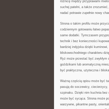
różnicę między przyprawami mielo
suchej patelni, a także zrozumie
nadać potrawie zupełnie nowy char
Strona o takim profilu może przyc
codziennym gotowaniu łatwo popaś
same dodatki. Tymczasem przypra
technik i bez konieczności kupow
bardziej indyjska dzięki kuminowi
bliskowschodniego charakteru dzię
Ryż może przestać być zwykłym d
goździkami lub aromatyczną miesz
być praktyczna, użyteczna i blisk
Ważną częścią opisu może być takż
pasują do soczewicy, ciecierzycy, f
szpinaku. Dzięki nim kuchnia bez 
może być sycąca. Strona może po
warzywne, pikantne pasty, oriental