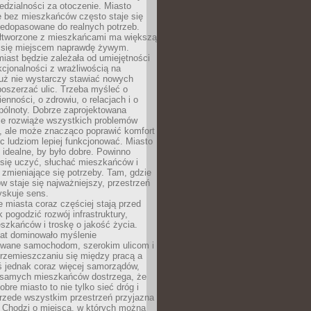
dzialności za otoczenie. Miasto
e bez mieszkańców często staje się
iedopasowane do realnych potrzeb.
łtworzone z mieszkańcami ma większą
 się miejscem naprawdę żywym.
iast będzie zależała od umiejętności
kcjonalności z wrażliwością na
Już nie wystarczy stawiać nowych
oszerzać ulic. Trzeba myśleć o
enności, o zdrowiu, o relacjach i o
pólnoty. Dobrze zaprojektowana
nie rozwiąże wszystkich problemów
, ale może znacząco poprawić komfort
c ludziom lepiej funkcjonować. Miasto
 idealne, by było dobre. Powinno
 się uczyć, słuchać mieszkańców i
zmieniające się potrzeby. Tam, gdzie
w staje się najważniejszy, przestrzeń
yskuje sens.
miasta coraz częściej stają przed
k pogodzić rozwój infrastruktury,
szkańców i troskę o jakość życia.
lat dominowało myślenie
wane samochodom, szerokim ulicom i
rzemieszczaniu się między pracą a
 jednak coraz więcej samorządów,
i samych mieszkańców dostrzega, że
obre miasto to nie tylko sieć dróg i
 przede wszystkim przestrzeń przyjazna
. Chodzi o miejsca, w których można