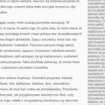
nymi a całymi ziarnami, nauczyć się prażenia przypraw na
zaprojektow
ć, dlaczego czasami jedna mała szczypta wystarcza, aby
punktów odni
że ich dziel
akter.
połowie taki
potrzeba, by
informacji i 
iągać osoby, które szukają pomysłów na kolację. W
może pełnić
inicjatywac
ć w rutynę: te same zupy, te same sosy, te same mięsa, te
najbliższej 
wy pozwalają zmienić znane potrawy bez skomplikowanych
nowoczesnym
transportu p
ania drogich produktów. Zupa z soczewicy może stać się
tylko kwesti
, kurkumie i kolendrze. Pieczone warzywa mogą nabrać
Miasto przy
nie trzeba 
ki cynamonowi, papryce, czosnkowi i odrobinie ostrości.
dotrzeć do p
autobusy i t
odatkiem, jeśli wzbogaci się go kardamonem, szafranem,
połączeń jest
anką przypraw. Takie przykłady pokazują, że strona może
komunikację 
rowerami, ale
a codziennym potrzebom czytelnika.
bezpieczna 
urywającym s
przemyślane 
e roślinne inspiracje. Orientalne przyprawy świetnie
połączenie z
asoli, tofu, bakłażana, kalafiora, dyni, ziemniaków i
rolę odgryw
podejmowaniu
mięsa nie musi być nudna ani przewidywalna. Przeciwnie,
organizuje k
kazywać, jak przygotowywać aromatyczne dhal, curry
obywatelskie
Oczywiście 
ne zupy, sałatki z przyprawioną ciecierzycą czy pieczone
idealnie, bo