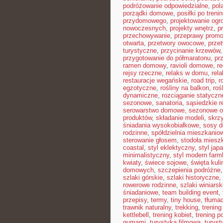
podróżowanie odpowiedzialne
,
pol
porządki domowe
,
posiłki po treni
przydomowego
,
projektowanie ogr
nowoczesnych
,
projekty wnętrz
,
p
przechowywanie
,
przeprawy prom
otwarta
,
przetwory owocowe
,
prze
turystyczne
,
przycinanie krzewów
przygotowanie do półmaratonu
,
pr
ramen domowy
,
ravioli domowe
,
re
rejsy rzeczne
,
relaks w domu
,
rel
restauracje wegańskie
,
road trip
,
r
egzotyczne
,
rośliny na balkon
,
roś
dynamiczne
,
rozciąganie statyczn
sezonowe
,
sanatoria
,
sąsiedzkie r
serowarstwo domowe
,
sezonowe 
produktów
,
składanie modeli
,
skrz
śniadania wysokobiałkowe
,
sosy 
rodzinne
,
spółdzielnia mieszkanio
sterowanie głosem
,
stodoła miesz
coastal
,
styl eklektyczny
,
styl jap
minimalistyczny
,
styl modern far
kwiaty
,
świece sojowe
,
święta kuli
domowych
,
szczepienia podróżne
szlaki górskie
,
szlaki historyczne
,
rowerowe rodzinne
,
szlaki winiarsk
śniadaniowe
,
team building event
,
przepisy
,
termy
,
tiny house
,
tłumac
trawnik naturalny
,
trekking
,
trening
kettlebell
,
trening kobiet
,
trening p
gumami
,
turystyka filmowa
,
turyst