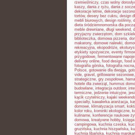
rzemieślniczy
,
czas wolny dorosły
kaszy
,
dania z ryżu
,
dania z socz
dekoracje letnie
,
dekoracje sezon
tortów
,
desery bez cukru
,
design d
mebli biurowych
,
design roślinny
,
d
dieta śródziemnomorska dla pocz
meble drewniane
,
długi weekend
,
przyjazny zwierzętom
,
dom szkiel
biblioteczka
,
domowa pizzeria
,
dom
makarony
,
domowe nalewki
,
domow
rekreacyjna
,
ekopodróże
,
ekoturys
etykiety spożywcze
,
eventy firmow
przygodowe
,
fermentowane napoje
delivery online
,
food design
,
food i
fotografia górska
,
fotografia nocna
Polsce
,
gotowanie dla dwojga
,
got
vide
,
gravel
,
grillowanie sezonowe
strategiczne
,
gry zespołowe
,
hama
hotele dla zwierząt
,
hummus dom
budowlane
,
integracja outdoor
,
int
termiczne
,
jedzenie intuicyjne
,
jes
kącik czytelniczy
,
kajaki weekend
specialty
,
kawalerka aranżacja
,
ka
domowe
,
klimatyzacja smart
,
kokt
kolor roku
,
kominki ekologiczne
,
k
kulinarne
,
konferencje naukowe ży
domowa
,
kreatywne hobby
,
księga
campingowa
,
kuchnia czeska
,
kuc
gruzińska
,
kuchnia hiszpańska
,
ku
kuchnia libańska
,
kuchnia maroka