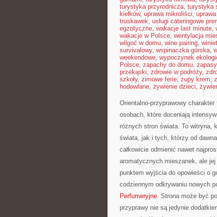
turystyka przyrodnicza
,
turystyka 
kiełków
,
uprawa mikroliści
,
uprawa
truskawek
,
usługi cateringowe pr
egzotyczne
,
wakacje last minute
,
wakacje w Polsce
,
wentylacja mie
wilgoć w domu
,
wine pairing
,
winie
survivalowy
,
wspinaczka górska
,
w
weekendowe
,
wypoczynek ekologi
Polsce
,
zapachy do domu
,
zapasy
przekąski
,
zdrowie w podróży
,
zdr
szkoły
,
zimowe ferie
,
zupy krem
,
hodowlane
,
żywienie dzieci
,
żywie
Orientalno-przyprawowy charakter t
osobach, które doceniają intensywn
różnych stron świata. To witryna,
świata, jak i tych, którzy od dawn
całkowicie odmienić nawet najpros
aromatycznych mieszanek, ale jej 
punktem wyjścia do opowieści o g
codziennym odkrywaniu nowych p
Perfumeryjne
. Strona może być p
przyprawy nie są jedynie dodatkie