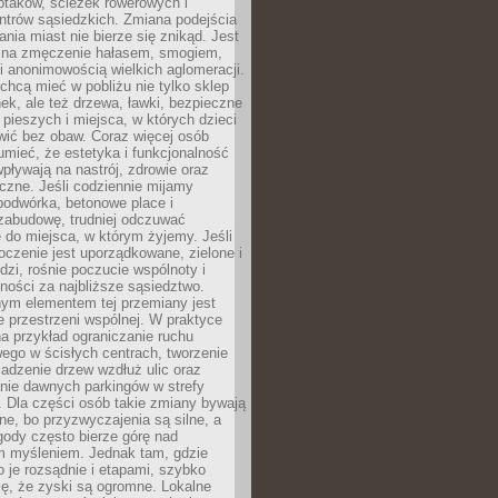
ptaków, ścieżek rowerowych i
ntrów sąsiedzkich. Zmiana podejścia
ania miast nie bierze się znikąd. Jest
 na zmęczenie hałasem, smogiem,
 anonimowością wielkich aglomeracji.
hcą mieć w pobliżu nie tylko sklep
ek, ale też drzewa, ławki, bezpieczne
a pieszych i miejsca, w których dzieci
wić bez obaw. Coraz więcej osób
mieć, że estetyka i funkcjonalność
wpływają na nastrój, zdrowie oraz
eczne. Jeśli codziennie mijamy
podwórka, betonowe place i
zabudowę, trudniej odczuwać
 do miejsca, w którym żyjemy. Jeśli
oczenie jest uporządkowane, zielone i
udzi, rośnie poczucie wspólnoty i
ności za najbliższe sąsiedztwo.
ym elementem tej przemiany jest
 przestrzeni wspólnej. W praktyce
a przykład ograniczanie ruchu
go w ścisłych centrach, tworzenie
adzenie drzew wzdłuż ulic oraz
nie dawnych parkingów w strefy
 Dla części osób takie zmiany bywają
ne, bo przyzwyczajenia są silne, a
ody często bierze górę nad
m myśleniem. Jednak tam, gdzie
je rozsądnie i etapami, szybko
ę, że zyski są ogromne. Lokalne