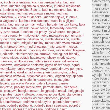
sklepy zacz
wa
,
kuchnia orientalna
,
kuchnia peruwiańska
,
kuchnia
restauracje 
aszub
,
kuchnia regionalna Małopolski
,
kuchnia regionalna
mieszkańcy 
a
,
kuchnia regionalna Śląska
,
kuchnia roślinna
,
kuchnia
aktywności. 
owa letnia
,
kuchnia sezonowa zimowa
,
kuchnia
punktem tran
nomorska
,
kuchnia studencka
,
kuchnia tajska
,
kuchnia
przestrzenią
ia węgierska
,
kuchnia wielkanocna
,
kuchnia wigilijna
,
także rola zi
wska
,
kuchnie na wymiar
,
kultura herbaty
,
kultura kawy
,
łąka
traktowane j
,
last minute
,
łazienki nowoczesne
,
lemoniady domowe
,
element mie
oty czarterowe
,
lunchbox do pracy
,
łyżwiarstwo
,
magazyn
temperaturę 
e
,
małe remonty
,
malowanie mebli
,
malowanie po numerach
,
jakość powie
ty domowe
,
meble industrialne
,
meble klasyczne
,
meble
czasach ros
,
meble z palet
,
miejskie rośliny
,
mieszkanie wynajmowane
,
fal upałów o
ód
,
mikrowyprawy
,
mindful eating
,
mniej znane miejsca
,
bezpieczeńs
u
,
muzea dla dzieci
,
naprawy domowe
,
narciarstwo biegowe
,
wiele form. 
 jedzenia
,
nietolerancje pokarmowe
,
noclegi pet friendly
,
niewielki sk
,
nocne niebo
,
obiady budżetowe
,
obozy młodzieżowe
,
zadrzewiona 
d mrozem
,
oczko wodne
,
odbiór mieszkania
,
odnawianie
codziennych 
tdoorowa
,
odżywianie seniorów
,
ogród deszczowy
,
ogród
odległych cz
 wertykalny
,
ogród wypoczynkowy
,
ogród zimowy pomysły
,
kontaktu z n
ie miejskie
,
opieka nad zwierzętami domowymi
,
opłaty
wydaje. Dobr
ganizacja domowa
,
organizacja kuchni
,
organizacja spiżarni
,
które budują
lenie domowe
,
oświetlenie nastrojowe
,
oszczędne
wyłącznie o 
lecaka
,
pałace w Polsce
,
palety kolorów
,
panele
ale o przest
matyczne
,
parkingi lotniskowe
,
permakultura
,
pieczenie
toczy się ży
st
,
pieczywo bezglutenowe
,
pielęgnacja bonsai
,
pielęgnacja
miejscem sta
w
,
pilates
,
piwo kraftowe
,
planowanie posiłków
,
planowanie
biblioteką, 
yty lecznicze
,
podatek od nieruchomości
,
podróż
zaprojektow
óże budżetowe
,
podróże edukacyjne
,
podróże kamperem
,
punktów odni
dowe
,
podróże poślubne
,
podróże poza sezonem
,
podróże
że ich dziel
z kotem
,
podróże z przyczepą
,
podróże z psem
,