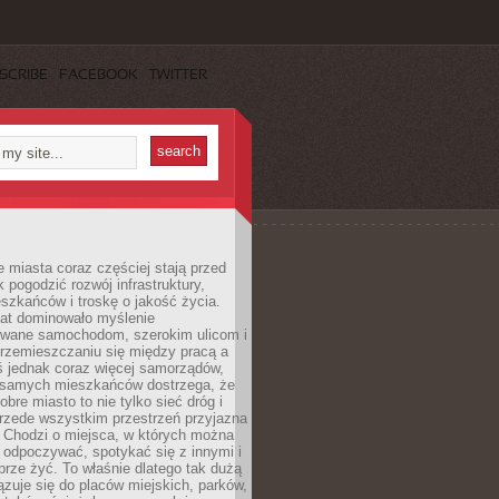
SCRIBE
FACEBOOK
TWITTER
miasta coraz częściej stają przed
k pogodzić rozwój infrastruktury,
szkańców i troskę o jakość życia.
lat dominowało myślenie
wane samochodom, szerokim ulicom i
rzemieszczaniu się między pracą a
 jednak coraz więcej samorządów,
i samych mieszkańców dostrzega, że
obre miasto to nie tylko sieć dróg i
 przede wszystkim przestrzeń przyjazna
. Chodzi o miejsca, w których można
 odpoczywać, spotykać się z innymi i
brze żyć. To właśnie dlatego tak dużą
zuje się do placów miejskich, parków,