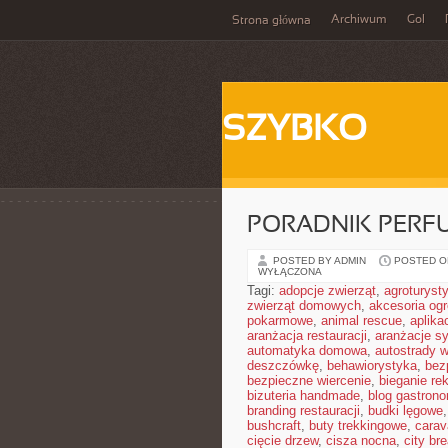
Archiwum
Gol
Strona główna
SZYBKO
PORADNIK PERF
POSTED BY ADMIN
POSTED ON
WYŁĄCZONA
Tagi:
adopcje zwierząt
,
agroturyst
zwierząt domowych
,
akcesoria og
pokarmowe
,
animal rescue
,
aplika
aranżacja restauracji
,
aranżacje sy
automatyka domowa
,
autostrady 
deszczówkę
,
behawiorystyka
,
bez
bezpieczne wiercenie
,
bieganie re
bizuteria handmade
,
blog gastron
branding restauracji
,
budki lęgowe
bushcraft
,
buty trekkingowe
,
carav
cięcie drzew
,
cisza nocna
,
city br