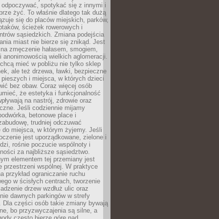
 odpoczywać, spotykać się z innymi i
brze żyć. To właśnie dlatego tak dużą
zuje się do placów miejskich, parków,
ptaków, ścieżek rowerowych i
ntrów sąsiedzkich. Zmiana podejścia
ania miast nie bierze się znikąd. Jest
 na zmęczenie hałasem, smogiem,
 anonimowością wielkich aglomeracji.
hcą mieć w pobliżu nie tylko sklep
ek, ale też drzewa, ławki, bezpieczne
a pieszych i miejsca, w których dzieci
wić bez obaw. Coraz więcej osób
mieć, że estetyka i funkcjonalność
wpływają na nastrój, zdrowie oraz
eczne. Jeśli codziennie mijamy
podwórka, betonowe place i
zabudowę, trudniej odczuwać
 do miejsca, w którym żyjemy. Jeśli
oczenie jest uporządkowane, zielone i
udzi, rośnie poczucie wspólnoty i
ności za najbliższe sąsiedztwo.
ym elementem tej przemiany jest
 przestrzeni wspólnej. W praktyce
a przykład ograniczanie ruchu
go w ścisłych centrach, tworzenie
adzenie drzew wzdłuż ulic oraz
nie dawnych parkingów w strefy
 Dla części osób takie zmiany bywają
ne, bo przyzwyczajenia są silne, a
ody często bierze górę nad