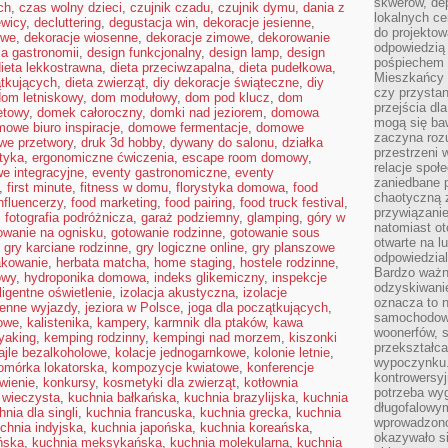
skwerów, de
ch
,
czas wolny dzieci
,
czujnik czadu
,
czujnik dymu
,
dania z
lokalnych ce
ewicy
,
decluttering
,
degustacja win
,
dekoracje jesienne
,
do projektow
owe
,
dekoracje wiosenne
,
dekoracje zimowe
,
dekorowanie
odpowiedzią
la gastronomii
,
design funkcjonalny
,
design lamp
,
design
pośpiechem i
ieta lekkostrawna
,
dieta przeciwzapalna
,
dieta pudełkowa
,
Mieszkańcy c
ątkujących
,
dieta zwierząt
,
diy dekoracje świąteczne
,
diy
czy przystan
dom letniskowy
,
dom modułowy
,
dom pod klucz
,
dom
przejścia dl
etowy
,
domek całoroczny
,
domki nad jeziorem
,
domowa
mogą się ba
owe biuro inspiracje
,
domowe fermentacje
,
domowe
zaczyna rozu
e przetwory
,
druk 3d hobby
,
dywany do salonu
,
działka
przestrzeni 
tyka
,
ergonomiczne ćwiczenia
,
escape room domowy
,
relacje społ
e integracyjne
,
eventy gastronomiczne
,
eventy
zaniedbane 
,
first minute
,
fitness w domu
,
florystyka domowa
,
food
chaotyczną 
nfluencerzy
,
food marketing
,
food pairing
,
food truck festival
,
przywiązanie
,
fotografia podróżnicza
,
garaż podziemny
,
glamping
,
góry w
natomiast ot
owanie na ognisku
,
gotowanie rodzinne
,
gotowanie sous
otwarte na l
,
gry karciane rodzinne
,
gry logiczne online
,
gry planszowe
odpowiedzial
kowanie
,
herbata matcha
,
home staging
,
hostele rodzinne
,
Bardzo ważn
owy
,
hydroponika domowa
,
indeks glikemiczny
,
inspekcje
odzyskiwanie
eligentne oświetlenie
,
izolacja akustyczna
,
izolacje
oznacza to n
ienne wyjazdy
,
jeziora w Polsce
,
joga dla początkujących
,
samochodowe
owe
,
kalistenika
,
kampery
,
karmnik dla ptaków
,
kawa
woonerfów, s
yaking
,
kemping rodzinny
,
kempingi nad morzem
,
kiszonki
przekształca
ajle bezalkoholowe
,
kolacje jednogarnkowe
,
kolonie letnie
,
wypoczynku.
omórka lokatorska
,
kompozycje kwiatowe
,
konferencje
kontrowersyj
wienie
,
konkursy
,
kosmetyki dla zwierząt
,
kotłownia
potrzeba wyg
 wieczysta
,
kuchnia bałkańska
,
kuchnia brazylijska
,
kuchnia
długofalowy
hnia dla singli
,
kuchnia francuska
,
kuchnia grecka
,
kuchnia
wprowadzono 
chnia indyjska
,
kuchnia japońska
,
kuchnia koreańska
,
okazywało si
ńska
,
kuchnia meksykańska
,
kuchnia molekularna
,
kuchnia