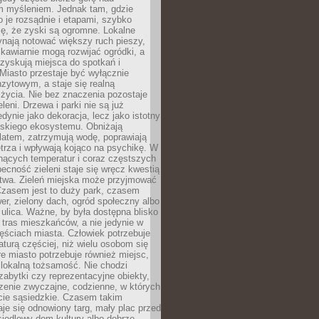
m myśleniem. Jednak tam, gdzie
je rozsądnie i etapami, szybko
ę, że zyski są ogromne. Lokalne
ynają notować większy ruch pieszy,
i kawiarnie mogą rozwijać ogródki, a
zyskują miejsca do spotkań i
Miasto przestaje być wyłącznie
zytowym, a staje się realną
 życia. Nie bez znaczenia pozostaje
eleni. Drzewa i parki nie są już
edynie jako dekoracja, lecz jako istotny
jskiego ekosystemu. Obniżają
latem, zatrzymują wodę, poprawiają
trza i wpływają kojąco na psychikę. W
nących temperatur i coraz częstszych
becność zieleni staje się wręcz kwestią
twa. Zieleń miejska może przyjmować
Czasem jest to duży park, czasem
wer, zielony dach, ogród społeczny albo
ulica. Ważne, by była dostępna blisko
tras mieszkańców, a nie jedynie w
ęściach miasta. Człowiek potrzebuje
aturą częściej, niż wielu osobom się
e miasto potrzebuje również miejsc,
 lokalną tożsamość. Nie chodzi
zabytki czy reprezentacyjne obiekty,
rzenie zwyczajne, codzienne, w których
cie sąsiedzkie. Czasem takim
je się odnowiony targ, mały plac przed
osiedlowy dom kultury albo dobrze