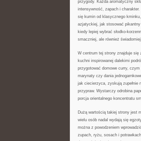
przygody. Każda aromatyczny skła
intensywność, zapach i charakter.
się kumin od klasycznego kminku, 
azjatyckiej, jak stosować pikantny
kiedy lepiej wybrać słodko-korzen
smaczniej, ale również świadomie
W centrum tej strony znajduje się
kuchni inspirowanej dalekimi podr
przygotować domowe curry, czym w
marynaty czy dania jednogarnkowe
jak ciecierzyca, zyskują zupełnie
przypraw. Wystarczy odrobina pap
porcja orientalnego koncentratu sm
Dużą wartością takiej strony jest
wielu osób nadal wydają się egzot
można z powodzeniem wprowadzić d
zupach, ryżu, sosach i potrawkac