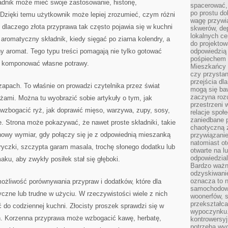
dnik może mieć swoje zastosowanie, historię,
spacerować,
po prostu do
 Dzięki temu użytkownik może lepiej zrozumieć, czym różni
wagę przywią
dlaczego złota przyprawa tak często pojawia się w kuchni
skwerów, de
lokalnych ce
 aromatyczny składnik, kiedy sięgać po ziarna kolendry, a
do projektow
ny aromat. Tego typu treści pomagają nie tylko gotować
odpowiedzią
pośpiechem i
j komponować własne potrawy.
Mieszkańcy c
czy przystan
przejścia dl
 zapach. To właśnie on prowadzi czytelnika przez świat
mogą się ba
zaczyna rozu
óżami. Można tu wyobrazić sobie artykuły o tym, jak
przestrzeni 
zbogacić ryż, jak doprawić mięso, warzywa, zupy, sosy,
relacje społ
zaniedbane 
. Strona może pokazywać, że nawet proste składniki, takie
chaotyczną 
 nowy wymiar, gdy połączy się je z odpowiednią mieszanką
przywiązanie
natomiast ot
ryczki, szczypta garam masala, trochę słonego dodatku lub
otwarte na l
odpowiedzial
aku, aby zwykły posiłek stał się głęboki.
Bardzo ważn
odzyskiwanie
oznacza to n
 możliwość porównywania przypraw i dodatków, które dla
samochodowe
yczne lub trudne w użyciu. W rzeczywistości wiele z nich
woonerfów, s
przekształca
o codziennej kuchni. Złocisty proszek sprawdzi się w
wypoczynku.
h. Korzenna przyprawa może wzbogacić kawę, herbatę,
kontrowersyj
potrzeba wyg