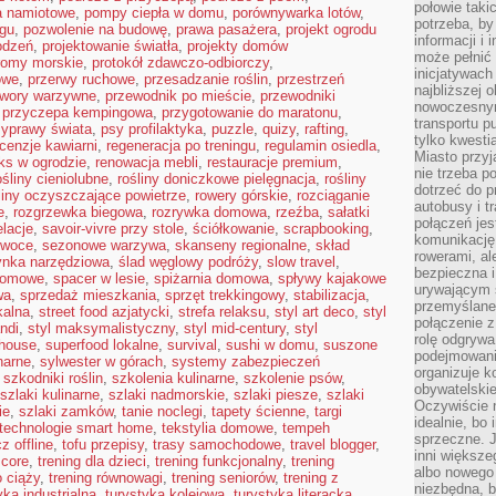
połowie taki
a namiotowe
,
pompy ciepła w domu
,
porównywarka lotów
,
potrzeba, by
ngu
,
pozwolenie na budowę
,
prawa pasażera
,
projekt ogrodu
informacji i 
odzeń
,
projektowanie światła
,
projekty domów
może pełnić
romy morskie
,
protokół zdawczo-odbiorczy
,
inicjatywac
owe
,
przerwy ruchowe
,
przesadzanie roślin
,
przestrzeń
najbliższej 
twory warzywne
,
przewodnik po mieście
,
przewodniki
nowoczesnym
,
przyczepa kempingowa
,
przygotowanie do maratonu
,
transportu p
zyprawy świata
,
psy profilaktyka
,
puzzle
,
quizy
,
rafting
,
tylko kwesti
cenzje kawiarni
,
regeneracja po treningu
,
regulamin osiedla
,
Miasto przy
aks w ogrodzie
,
renowacja mebli
,
restauracje premium
,
nie trzeba 
ośliny cieniolubne
,
rośliny doniczkowe pielęgnacja
,
rośliny
dotrzeć do p
liny oczyszczające powietrze
,
rowery górskie
,
rozciąganie
autobusy i t
e
,
rozgrzewka biegowa
,
rozrywka domowa
,
rzeźba
,
sałatki
połączeń jest
elacje
,
savoir-vivre przy stole
,
ściółkowanie
,
scrapbooking
,
komunikację 
owoce
,
sezonowe warzywa
,
skanseny regionalne
,
skład
rowerami, ale
ynka narzędziowa
,
ślad węglowy podróży
,
slow travel
,
bezpieczna 
domowe
,
spacer w lesie
,
spiżarnia domowa
,
spływy kajakowe
urywającym s
wa
,
sprzedaż mieszkania
,
sprzęt trekkingowy
,
stabilizacja
,
przemyślane 
kalna
,
street food azjatycki
,
strefa relaksu
,
styl art deco
,
styl
połączenie z
andi
,
styl maksymalistyczny
,
styl mid-century
,
styl
rolę odgryw
mhouse
,
superfood lokalne
,
survival
,
sushi w domu
,
suszone
podejmowaniu
narne
,
sylwester w górach
,
systemy zabezpieczeń
organizuje k
,
szkodniki roślin
,
szkolenia kulinarne
,
szkolenie psów
,
obywatelskie
szlaki kulinarne
,
szlaki nadmorskie
,
szlaki piesze
,
szlaki
Oczywiście 
ie
,
szlaki zamków
,
tanie noclegi
,
tapety ścienne
,
targi
idealnie, bo
technologie smart home
,
tekstylia domowe
,
tempeh
sprzeczne. J
z offline
,
tofu przepisy
,
trasy samochodowe
,
travel blogger
,
inni większe
 core
,
trening dla dzieci
,
trening funkcjonalny
,
trening
albo nowego
o ciąży
,
trening równowagi
,
trening seniorów
,
trening z
niezbędna, 
yka industrialna
,
turystyka kolejowa
,
turystyka literacka
,