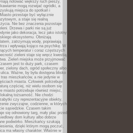
ynają notować większy ruch pieszy,
i kawiarnie mogą rozwijać ogródki, a
zyskują miejsca do spotkań i
Miasto przestaje być wyłącznie
zytowym, a staje się realną
 życia. Nie bez znaczenia pozostaje
eleni. Drzewa i parki nie są już
edynie jako dekoracja, lecz jako istotny
jskiego ekosystemu. Obniżają
latem, zatrzymują wodę, poprawiają
trza i wpływają kojąco na psychikę. W
nących temperatur i coraz częstszych
becność zieleni staje się wręcz kwestią
twa. Zieleń miejska może przyjmować
Czasem jest to duży park, czasem
wer, zielony dach, ogród społeczny albo
ulica. Ważne, by była dostępna blisko
tras mieszkańców, a nie jedynie w
ęściach miasta. Człowiek potrzebuje
aturą częściej, niż wielu osobom się
e miasto potrzebuje również miejsc,
 lokalną tożsamość. Nie chodzi
zabytki czy reprezentacyjne obiekty,
rzenie zwyczajne, codzienne, w których
cie sąsiedzkie. Czasem takim
je się odnowiony targ, mały plac przed
osiedlowy dom kultury albo dobrze
ane podwórko. Mieszkańcy szukają
esienia, dzięki którym mogą poczuć,
nica ma własny charakter. Właśnie w