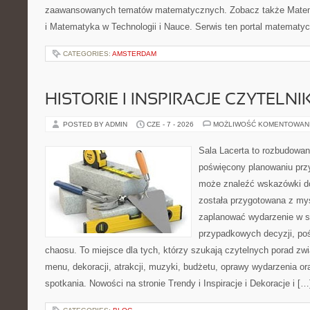
zaawansowanych tematów matematycznych. Zobacz także Mate
i Matematyka w Technologii i Nauce. Serwis ten portal matematy
CATEGORIES:
AMSTERDAM
HISTORIE I INSPIRACJE CZYTELN
POSTED BY ADMIN
CZE - 7 - 2026
MOŻLIWOŚĆ KOMENTOWAN
Sala Lacerta to rozbudowan
poświęcony planowaniu przy
może znaleźć wskazówki do
została przygotowana z myś
zaplanować wydarzenie w s
przypadkowych decyzji, poś
chaosu. To miejsce dla tych, którzy szukają czytelnych porad zw
menu, dekoracji, atrakcji, muzyki, budżetu, oprawy wydarzenia o
spotkania. Nowości na stronie Trendy i Inspiracje i Dekoracje i […