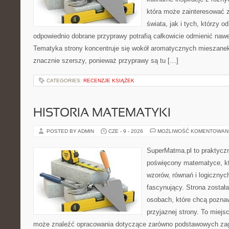
która może zainteresować 
świata, jak i tych, którzy 
odpowiednio dobrane przyprawy potrafią całkowicie odmienić nawe
Tematyka strony koncentruje się wokół aromatycznych mieszanek, 
znacznie szerszy, ponieważ przyprawy są tu […]
CATEGORIES:
RECENZJE KSIĄŻEK
HISTORIA MATEMATYKI
POSTED BY ADMIN
CZE - 9 - 2026
MOŻLIWOŚĆ KOMENTOWAN
SuperMatma.pl to praktyczn
poświęcony matematyce, któ
wzorów, równań i logicznyc
fascynujący. Strona został
osobach, które chcą poznaw
przyjaznej strony. To miejs
może znaleźć opracowania dotyczące zarówno podstawowych zagad