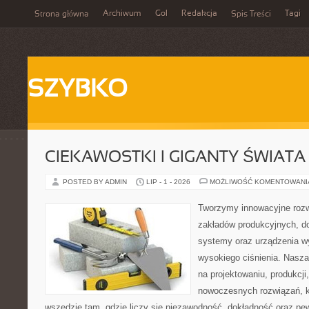
Archiwum
Gol
Redakcja
Tagi
Strona główna
Spis Treści
SZYBKO
CIEKAWOSTKI I GIGANTY ŚWIATA
POSTED BY ADMIN
LIP - 1 - 2026
MOŻLIWOŚĆ KOMENTOWAN
Tworzymy innowacyjne rozw
zakładów produkcyjnych, do
systemy oraz urządzenia w
wysokiego ciśnienia. Nasza 
na projektowaniu, produkcji
nowoczesnych rozwiązań, k
wszędzie tam, gdzie liczy się niezawodność, dokładność oraz 