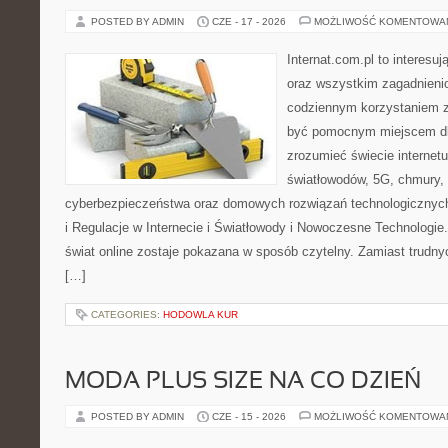
POSTED BY ADMIN
CZE - 17 - 2026
MOŻLIWOŚĆ KOMENTOWA
Internat.com.pl to interesuj
oraz wszystkim zagadnienio
codziennym korzystaniem z
być pomocnym miejscem dla
zrozumieć świecie internet
światłowodów, 5G, chmury, 
cyberbezpieczeństwa oraz domowych rozwiązań technologicznych
i Regulacje w Internecie i Światłowody i Nowoczesne Technologie
świat online zostaje pokazana w sposób czytelny. Zamiast trudnyc
[…]
CATEGORIES:
HODOWLA KUR
MODA PLUS SIZE NA CO DZIEŃ
POSTED BY ADMIN
CZE - 15 - 2026
MOŻLIWOŚĆ KOMENTOWA