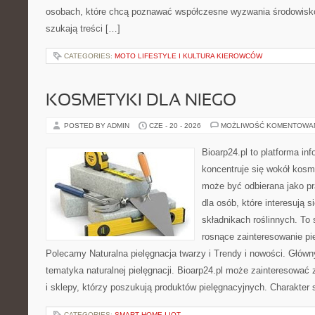
osobach, które chcą poznawać współczesne wyzwania środowisko
szukają treści […]
CATEGORIES:
MOTO LIFESTYLE I KULTURA KIEROWCÓW
KOSMETYKI DLA NIEGO
POSTED BY ADMIN
CZE - 20 - 2026
MOŻLIWOŚĆ KOMENTOWA
Bioarp24.pl to platforma in
koncentruje się wokół kosm
może być odbierana jako pr
dla osób, które interesują 
składnikach roślinnych. To 
rosnące zainteresowanie pie
Polecamy Naturalna pielęgnacja twarzy i Trendy i nowości. Głów
tematyka naturalnej pielęgnacji. Bioarp24.pl może zainteresować
i sklepy, którzy poszukują produktów pielęgnacyjnych. Charakter s
CATEGORIES:
SMART HOME I IOT