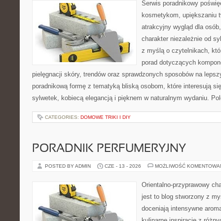
Serwis poradnikowy poświęc
kosmetykom, upiększaniu 
atrakcyjny wygląd dla osób
charakter niezależnie od sy
z myślą o czytelnikach, kt
porad dotyczących kompon
pielęgnacji skóry, trendów oraz sprawdzonych sposobów na lepsz
poradnikową formę z tematyką bliską osobom, które interesują si
sylwetek, kobiecą elegancją i pięknem w naturalnym wydaniu. P
CATEGORIES:
DOMOWE TRIKI I DIY
PORADNIK PERFUMERYJNY
POSTED BY ADMIN
CZE - 13 - 2026
MOŻLIWOŚĆ KOMENTOWA
Orientalno-przyprawowy char
jest to blog stworzony z my
doceniają intensywne aroma
kulinarne inspiracje z różny