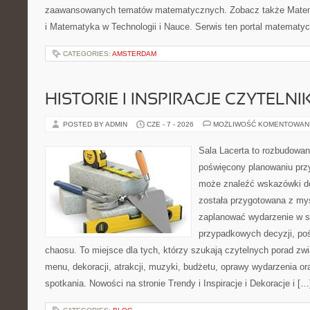
zaawansowanych tematów matematycznych. Zobacz także Mate
i Matematyka w Technologii i Nauce. Serwis ten portal matematy
CATEGORIES:
AMSTERDAM
HISTORIE I INSPIRACJE CZYTELN
POSTED BY ADMIN
CZE - 7 - 2026
MOŻLIWOŚĆ KOMENTOWAN
Sala Lacerta to rozbudowan
poświęcony planowaniu przy
może znaleźć wskazówki do
została przygotowana z myś
zaplanować wydarzenie w s
przypadkowych decyzji, poś
chaosu. To miejsce dla tych, którzy szukają czytelnych porad zw
menu, dekoracji, atrakcji, muzyki, budżetu, oprawy wydarzenia o
spotkania. Nowości na stronie Trendy i Inspiracje i Dekoracje i […