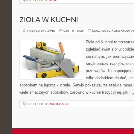
CATEGORIES:
BLOG
ZIOŁA W KUCHNI
POSTED BY ADMIN
CZE - 6 - 2026
MOŻLIWOŚĆ KOMENTOWAN
Zioła od Kuchni to przestrz
zgłębiać świat ziół w codzi
się na tym, jak aromatyczn
smak potraw, napojów, des
przetworów. To inspirujący 
tylko dodatkiem do dań, lec
sposobem na lepszą kuchnię. Serwis pokazuje, że szałwia mogą
wiele smacznych sposobów, zarówno w kuchni tradycyjnej, jak i 
CATEGORIES:
PORTUGALIA