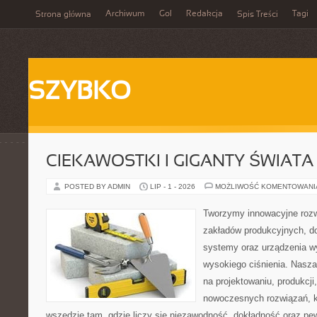
Archiwum
Gol
Redakcja
Tagi
Strona główna
Spis Treści
SZYBKO
CIEKAWOSTKI I GIGANTY ŚWIATA
POSTED BY ADMIN
LIP - 1 - 2026
MOŻLIWOŚĆ KOMENTOWAN
Tworzymy innowacyjne rozw
zakładów produkcyjnych, do
systemy oraz urządzenia w
wysokiego ciśnienia. Nasza 
na projektowaniu, produkcji
nowoczesnych rozwiązań, k
wszędzie tam, gdzie liczy się niezawodność, dokładność oraz 