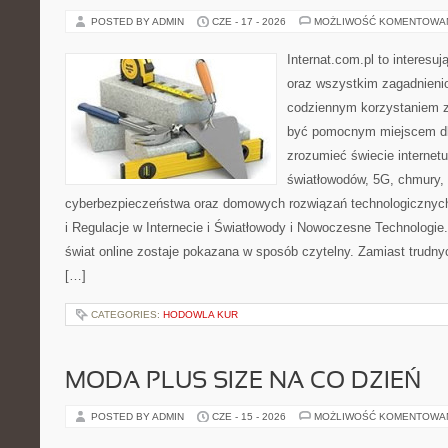
POSTED BY ADMIN
CZE - 17 - 2026
MOŻLIWOŚĆ KOMENTOWA
Internat.com.pl to interesuj
oraz wszystkim zagadnienio
codziennym korzystaniem z
być pomocnym miejscem dla
zrozumieć świecie internet
światłowodów, 5G, chmury, 
cyberbezpieczeństwa oraz domowych rozwiązań technologicznych
i Regulacje w Internecie i Światłowody i Nowoczesne Technologie
świat online zostaje pokazana w sposób czytelny. Zamiast trudnyc
[…]
CATEGORIES:
HODOWLA KUR
MODA PLUS SIZE NA CO DZIEŃ
POSTED BY ADMIN
CZE - 15 - 2026
MOŻLIWOŚĆ KOMENTOWA