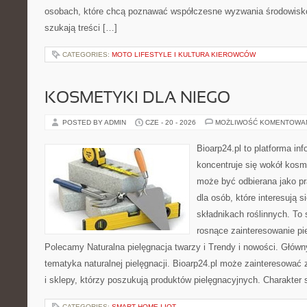
osobach, które chcą poznawać współczesne wyzwania środowisko
szukają treści […]
CATEGORIES:
MOTO LIFESTYLE I KULTURA KIEROWCÓW
KOSMETYKI DLA NIEGO
POSTED BY ADMIN
CZE - 20 - 2026
MOŻLIWOŚĆ KOMENTOWA
Bioarp24.pl to platforma in
koncentruje się wokół kosm
może być odbierana jako pr
dla osób, które interesują 
składnikach roślinnych. To 
rosnące zainteresowanie pie
Polecamy Naturalna pielęgnacja twarzy i Trendy i nowości. Głów
tematyka naturalnej pielęgnacji. Bioarp24.pl może zainteresować
i sklepy, którzy poszukują produktów pielęgnacyjnych. Charakter s
CATEGORIES:
SMART HOME I IOT