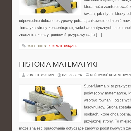
która może zainteresować 
świata, jak i tych, którzy 
odpowiednio dobrane przyprawy potrafią całkowicie odmienić nawe
Tematyka strony koncentruje się wokół aromatycznych mieszanek, 
znacznie szerszy, ponieważ przyprawy są tu […]
CATEGORIES:
RECENZJE KSIĄŻEK
HISTORIA MATEMATYKI
POSTED BY ADMIN
CZE - 9 - 2026
MOŻLIWOŚĆ KOMENTOWAN
SuperMatma.pl to praktyczn
poświęcony matematyce, któ
wzorów, równań i logicznyc
fascynujący. Strona został
osobach, które chcą poznaw
przyjaznej strony. To miejs
może znaleźć opracowania dotyczące zarówno podstawowych zagad