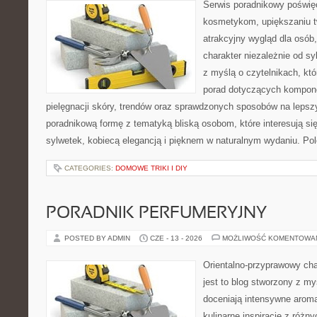
Serwis poradnikowy poświęc
kosmetykom, upiększaniu 
atrakcyjny wygląd dla osób
charakter niezależnie od sy
z myślą o czytelnikach, kt
porad dotyczących kompon
pielęgnacji skóry, trendów oraz sprawdzonych sposobów na lepsz
poradnikową formę z tematyką bliską osobom, które interesują si
sylwetek, kobiecą elegancją i pięknem w naturalnym wydaniu. P
CATEGORIES:
DOMOWE TRIKI I DIY
PORADNIK PERFUMERYJNY
POSTED BY ADMIN
CZE - 13 - 2026
MOŻLIWOŚĆ KOMENTOWA
Orientalno-przyprawowy char
jest to blog stworzony z my
doceniają intensywne aroma
kulinarne inspiracje z różny