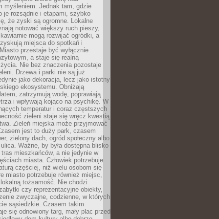
m myśleniem. Jednak tam, gdzie
je rozsądnie i etapami, szybko
ę, że zyski są ogromne. Lokalne
ynają notować większy ruch pieszy,
i kawiarnie mogą rozwijać ogródki, a
zyskują miejsca do spotkań i
Miasto przestaje być wyłącznie
zytowym, a staje się realną
 życia. Nie bez znaczenia pozostaje
eleni. Drzewa i parki nie są już
edynie jako dekoracja, lecz jako istotny
jskiego ekosystemu. Obniżają
latem, zatrzymują wodę, poprawiają
trza i wpływają kojąco na psychikę. W
nących temperatur i coraz częstszych
becność zieleni staje się wręcz kwestią
twa. Zieleń miejska może przyjmować
Czasem jest to duży park, czasem
wer, zielony dach, ogród społeczny albo
ulica. Ważne, by była dostępna blisko
tras mieszkańców, a nie jedynie w
ęściach miasta. Człowiek potrzebuje
aturą częściej, niż wielu osobom się
e miasto potrzebuje również miejsc,
 lokalną tożsamość. Nie chodzi
zabytki czy reprezentacyjne obiekty,
rzenie zwyczajne, codzienne, w których
cie sąsiedzkie. Czasem takim
je się odnowiony targ, mały plac przed
osiedlowy dom kultury albo dobrze