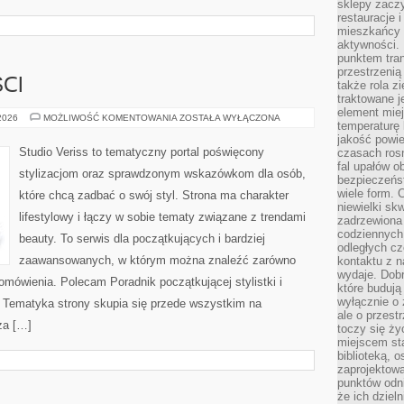
sklepy zacz
restauracje 
mieszkańcy 
aktywności. 
punktem tran
przestrzenią
CI
także rola zi
traktowane j
element mie
TRENDY
 2026
MOŻLIWOŚĆ KOMENTOWANIA
ZOSTAŁA WYŁĄCZONA
temperaturę 
I
NOWOŚCI
jakość powie
Studio Veriss to tematyczny portal poświęcony
czasach ros
fal upałów o
stylizacjom oraz sprawdzonym wskazówkom dla osób,
bezpieczeńs
wiele form. 
które chcą zadbać o swój styl. Strona ma charakter
niewielki sk
lifestylowy i łączy w sobie tematy związane z trendami
zadrzewiona 
codziennych 
beauty. To serwis dla początkujących i bardziej
odległych cz
zaawansowanych, w którym można znaleźć zarówno
kontaktu z n
wydaje. Dobr
 omówienia. Polecam Poradnik początkującej stylistki i
które budują
wyłącznie o 
. Tematyka strony skupia się przede wszystkim na
ale o przest
za […]
toczy się ży
miejscem sta
biblioteką, 
zaprojektow
punktów odni
że ich dziel