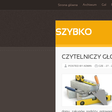
Archiwum
Gol
Strona główna
SZYBKO
CZYTELNICZY GŁ
POSTED BY ADMIN
CZE - 27 -
domu, zakupów, podróży, gotowania