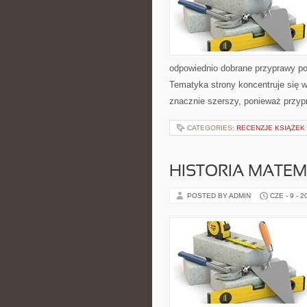
odpowiednio dobrane przyprawy pot
Tematyka strony koncentruje się w
znacznie szerszy, ponieważ przyp
CATEGORIES:
RECENZJE KSIĄŻEK
HISTORIA MATEM
POSTED BY ADMIN
CZE - 9 - 2