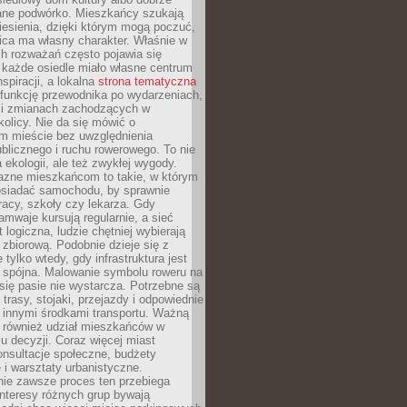
ane podwórko. Mieszkańcy szukają
esienia, dzięki którym mogą poczuć,
nica ma własny charakter. Właśnie w
ch rozważań często pojawia się
 każde osiedle miało własne centrum
inspiracji, a lokalna
strona tematyczna
 funkcję przewodnika po wydarzeniach,
h i zmianach zachodzących w
okolicy. Nie da się mówić o
 mieście bez uwzględnienia
ublicznego i ruchu rowerowego. To nie
a ekologii, ale też zwykłej wygody.
jazne mieszkańcom to takie, w którym
posiadać samochodu, by sprawnie
racy, szkoły czy lekarza. Gdy
ramwaje kursują regularnie, a sieć
 logiczna, ludzie chętniej wybierają
zbiorową. Podobnie dzieje się z
 tylko wtedy, gdy infrastruktura jest
i spójna. Malowanie symbolu roweru na
ię pasie nie wystarcza. Potrzebne są
trasy, stojaki, przejazdy i odpowiednie
 innymi środkami transportu. Ważną
a również udział mieszkańców w
 decyzji. Coraz więcej miast
onsultacje społeczne, budżety
 i warsztaty urbanistyczne.
nie zawsze proces ten przebiega
 interesy różnych grup bywają