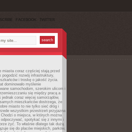
SCRIBE
FACEBOOK
TWITTER
miasta coraz częściej stają przed
k pogodzić rozwój infrastruktury,
szkańców i troskę o jakość życia.
lat dominowało myślenie
wane samochodom, szerokim ulicom i
rzemieszczaniu się między pracą a
 jednak coraz więcej samorządów,
i samych mieszkańców dostrzega, że
obre miasto to nie tylko sieć dróg i
 przede wszystkim przestrzeń przyjazna
. Chodzi o miejsca, w których można
 odpoczywać, spotykać się z innymi i
brze żyć. To właśnie dlatego tak dużą
zuje się do placów miejskich, parków,