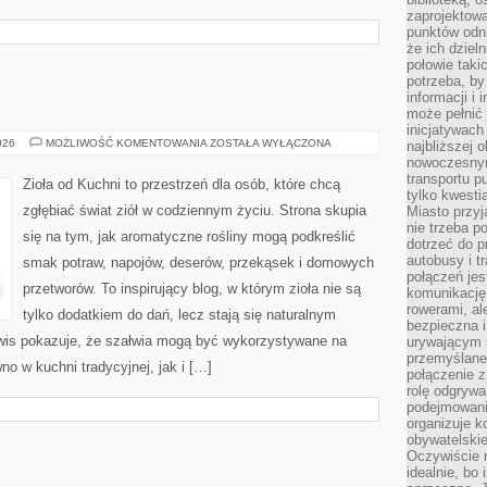
zaprojektow
punktów odni
że ich dziel
połowie taki
potrzeba, by
informacji i 
może pełnić
inicjatywac
ZIOŁA
026
MOŻLIWOŚĆ KOMENTOWANIA
ZOSTAŁA WYŁĄCZONA
najbliższej 
W
nowoczesnym
KUCHNI
transportu p
Zioła od Kuchni to przestrzeń dla osób, które chcą
tylko kwesti
zgłębiać świat ziół w codziennym życiu. Strona skupia
Miasto przy
nie trzeba 
się na tym, jak aromatyczne rośliny mogą podkreślić
dotrzeć do p
autobusy i t
smak potraw, napojów, deserów, przekąsek i domowych
połączeń jest
przetworów. To inspirujący blog, w którym zioła nie są
komunikację 
rowerami, ale
tylko dodatkiem do dań, lecz stają się naturalnym
bezpieczna 
wis pokazuje, że szałwia mogą być wykorzystywane na
urywającym s
przemyślane 
o w kuchni tradycyjnej, jak i […]
połączenie z
rolę odgryw
podejmowaniu
organizuje k
obywatelskie
Oczywiście 
idealnie, bo