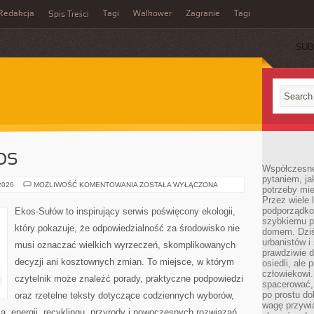
Redakcja
Tagi
Walkower
Zagranie
Tagi
Spis Treści
SUB
OS
Współczesne 
pytaniem, ja
CZYTELNICZY
 2026
MOŻLIWOŚĆ KOMENTOWANIA
ZOSTAŁA WYŁĄCZONA
potrzeby mie
GŁOS
Przez wiele 
podporządko
Ekos-Sułów to inspirujący serwis poświęcony ekologii,
szybkiemu p
który pokazuje, że odpowiedzialność za środowisko nie
domem. Dziś
urbanistów 
musi oznaczać wielkich wyrzeczeń, skomplikowanych
prawdziwie d
decyzji ani kosztownych zmian. To miejsce, w którym
osiedli, ale
człowiekowi
czytelnik może znaleźć porady, praktyczne podpowiedzi
spacerować,
po prostu do
oraz rzetelne teksty dotyczące codziennych wyborów,
wagę przywią
, energii, recyklingu, przyrody i nowoczesnych rozwiązań