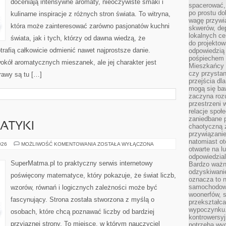
doceniają intensywne aromaty, nieoczywiste smaki i
spacerować,
po prostu do
kulinarne inspiracje z różnych stron świata. To witryna,
wagę przywią
która może zainteresować zarówno pasjonatów kuchni
skwerów, de
lokalnych ce
świata, jak i tych, którzy od dawna wiedzą, że
do projektow
rafią całkowicie odmienić nawet najprostsze danie.
odpowiedzią
pośpiechem i
okół aromatycznych mieszanek, ale jej charakter jest
Mieszkańcy c
czy przystan
rawy są tu […]
przejścia dl
mogą się ba
zaczyna rozu
przestrzeni 
relacje społ
zaniedbane 
ATYKI
chaotyczną 
przywiązanie
natomiast ot
HISTORIA
026
MOŻLIWOŚĆ KOMENTOWANIA
ZOSTAŁA WYŁĄCZONA
otwarte na l
MATEMATYKI
odpowiedzial
SuperMatma.pl to praktyczny serwis internetowy
Bardzo ważn
odzyskiwanie
poświęcony matematyce, który pokazuje, że świat liczb,
oznacza to n
samochodowe
wzorów, równań i logicznych zależności może być
woonerfów, s
fascynujący. Strona została stworzona z myślą o
przekształca
wypoczynku.
osobach, które chcą poznawać liczby od bardziej
kontrowersyj
przyjaznej strony. To miejsce, w którym nauczyciel
potrzeba wyg