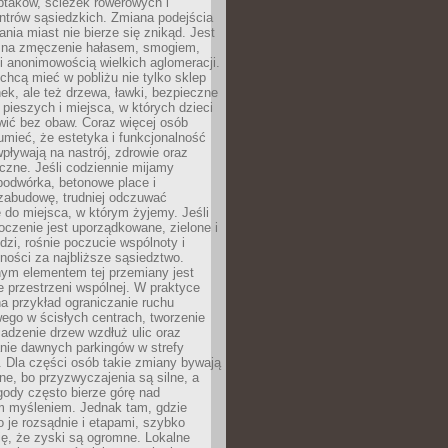
ptaków, ścieżek rowerowych i
ntrów sąsiedzkich. Zmiana podejścia
ania miast nie bierze się znikąd. Jest
 na zmęczenie hałasem, smogiem,
 anonimowością wielkich aglomeracji.
hcą mieć w pobliżu nie tylko sklep
ek, ale też drzewa, ławki, bezpieczne
a pieszych i miejsca, w których dzieci
wić bez obaw. Coraz więcej osób
mieć, że estetyka i funkcjonalność
wpływają na nastrój, zdrowie oraz
eczne. Jeśli codziennie mijamy
podwórka, betonowe place i
zabudowę, trudniej odczuwać
 do miejsca, w którym żyjemy. Jeśli
oczenie jest uporządkowane, zielone i
udzi, rośnie poczucie wspólnoty i
ności za najbliższe sąsiedztwo.
ym elementem tej przemiany jest
 przestrzeni wspólnej. W praktyce
a przykład ograniczanie ruchu
go w ścisłych centrach, tworzenie
adzenie drzew wzdłuż ulic oraz
nie dawnych parkingów w strefy
 Dla części osób takie zmiany bywają
ne, bo przyzwyczajenia są silne, a
ody często bierze górę nad
m myśleniem. Jednak tam, gdzie
je rozsądnie i etapami, szybko
ę, że zyski są ogromne. Lokalne