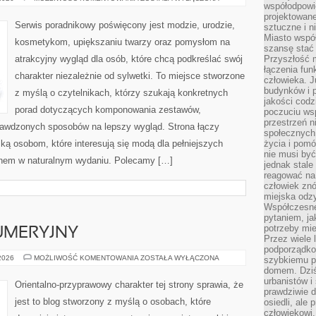
współodpowie
PLUS
SIZE
projektowan
NA
Serwis poradnikowy poświęcony jest modzie, urodzie,
sztuczne i n
CO
DZIEŃ
Miasto wspó
kosmetykom, upiększaniu twarzy oraz pomysłom na
szansę stać
atrakcyjny wygląd dla osób, które chcą podkreślać swój
Przyszłość m
łączenia fun
charakter niezależnie od sylwetki. To miejsce stworzone
człowieka. 
budynków i p
z myślą o czytelnikach, którzy szukają konkretnych
jakości codzi
porad dotyczących komponowania zestawów,
poczuciu ws
przestrzeń 
sprawdzonych sposobów na lepszy wygląd. Strona łączy
społecznych
ką osobom, które interesują się modą dla pełniejszych
życia i pomó
nie musi być
ęknem w naturalnym wydaniu. Polecamy […]
jednak stale
reagować na 
człowiek znó
miejska odz
Współczesne 
pytaniem, ja
potrzeby mie
UMERYJNY
Przez wiele 
podporządko
PORADNIK
 2026
MOŻLIWOŚĆ KOMENTOWANIA
ZOSTAŁA WYŁĄCZONA
szybkiemu p
PERFUMERYJNY
domem. Dziś
urbanistów 
Orientalno-przyprawowy charakter tej strony sprawia, że
prawdziwie d
jest to blog stworzony z myślą o osobach, które
osiedli, ale
człowiekowi