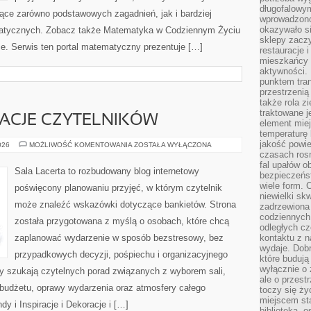
długofalowy
ce zarówno podstawowych zagadnień, jak i bardziej
wprowadzono 
okazywało si
tycznych. Zobacz także Matematyka w Codziennym Życiu
sklepy zacz
e. Serwis ten portal matematyczny prezentuje […]
restauracje 
mieszkańcy 
aktywności. 
punktem tran
przestrzenią
także rola zi
traktowane j
IRACJE CZYTELNIKÓW
element mie
temperaturę 
jakość powie
HISTORIE
026
MOŻLIWOŚĆ KOMENTOWANIA
ZOSTAŁA WYŁĄCZONA
I
czasach ros
INSPIRACJE
fal upałów o
CZYTELNIKÓW
Sala Lacerta to rozbudowany blog internetowy
bezpieczeńs
wiele form. 
poświęcony planowaniu przyjęć, w którym czytelnik
niewielki sk
może znaleźć wskazówki dotyczące bankietów. Strona
zadrzewiona 
codziennych 
została przygotowana z myślą o osobach, które chcą
odległych cz
zaplanować wydarzenie w sposób bezstresowy, bez
kontaktu z n
wydaje. Dobr
przypadkowych decyzji, pośpiechu i organizacyjnego
które budują
wyłącznie o 
zy szukają czytelnych porad związanych z wyborem sali,
ale o przest
, budżetu, oprawy wydarzenia oraz atmosfery całego
toczy się ży
miejscem sta
dy i Inspiracje i Dekoracje i […]
biblioteką, 