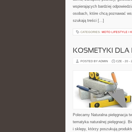
wspierających bardziej odpowiedzi
osobach, które chcą poznawać ws
szukają treści […]
CATEGORIES:
MOTO LIFESTYLE I
KOSMETYKI DLA 
POSTED BY ADMIN
CZE - 20 -
Polecamy Naturalna pielęgnacja t
tematyka naturalnej pielęgnacji. 
i sklepy, którzy poszukują produkt