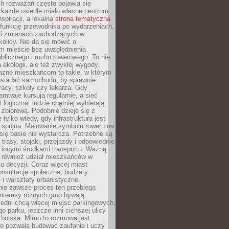
ch rozważań często pojawia się
 każde osiedle miało własne centrum
inspiracji, a lokalna
strona tematyczna
 funkcję przewodnika po wydarzeniach,
h i zmianach zachodzących w
okolicy. Nie da się mówić o
 mieście bez uwzględnienia
ublicznego i ruchu rowerowego. To nie
a ekologii, ale też zwykłej wygody.
jazne mieszkańcom to takie, w którym
posiadać samochodu, by sprawnie
racy, szkoły czy lekarza. Gdy
ramwaje kursują regularnie, a sieć
 logiczna, ludzie chętniej wybierają
zbiorową. Podobnie dzieje się z
 tylko wtedy, gdy infrastruktura jest
i spójna. Malowanie symbolu roweru na
ię pasie nie wystarcza. Potrzebne są
trasy, stojaki, przejazdy i odpowiednie
 innymi środkami transportu. Ważną
a również udział mieszkańców w
 decyzji. Coraz więcej miast
onsultacje społeczne, budżety
 i warsztaty urbanistyczne.
nie zawsze proces ten przebiega
 interesy różnych grup bywają
edni chcą więcej miejsc parkingowych,
go parku, jeszcze inni cichszej ulicy
 boiska. Mimo to rozmowa jest
bo pozwala budować zaufanie i uczy