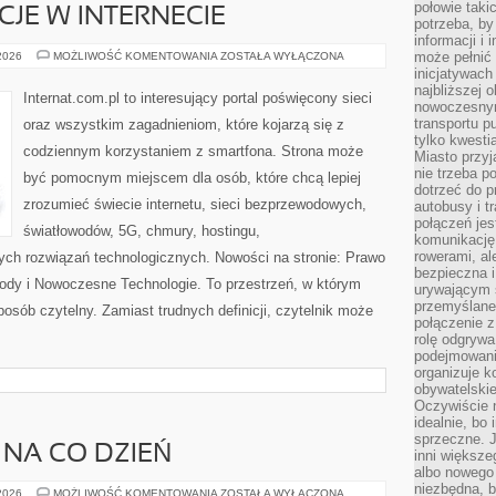
połowie taki
CJE W INTERNECIE
potrzeba, by
informacji i 
PRAWO
może pełnić
 2026
MOŻLIWOŚĆ KOMENTOWANIA
ZOSTAŁA WYŁĄCZONA
I
inicjatywac
REGULACJE
najbliższej 
W
Internat.com.pl to interesujący portal poświęcony sieci
INTERNECIE
nowoczesnym
transportu p
oraz wszystkim zagadnieniom, które kojarzą się z
tylko kwesti
codziennym korzystaniem z smartfona. Strona może
Miasto przy
nie trzeba 
być pomocnym miejscem dla osób, które chcą lepiej
dotrzeć do p
zrozumieć świecie internetu, sieci bezprzewodowych,
autobusy i t
połączeń jest
światłowodów, 5G, chmury, hostingu,
komunikację 
rowerami, ale
ch rozwiązań technologicznych. Nowości na stronie: Prawo
bezpieczna 
owody i Nowoczesne Technologie. To przestrzeń, w którym
urywającym s
przemyślane 
posób czytelny. Zamiast trudnych definicji, czytelnik może
połączenie z
rolę odgryw
podejmowaniu
organizuje k
obywatelskie
Oczywiście 
idealnie, bo
sprzeczne. J
 NA CO DZIEŃ
inni większe
albo nowego
niezbędna, 
MODA
 2026
MOŻLIWOŚĆ KOMENTOWANIA
ZOSTAŁA WYŁĄCZONA