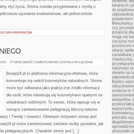
skwerów, de
lokalnych ce
alny styl życia. Strona została przygotowana z myślą o
do projektow
półczesne wyzwania środowiskowe, ale jednocześnie
odpowiedzią
pośpiechem i
Mieszkańcy c
czy przystan
przejścia dl
 KULTURA KIEROWCÓW
mogą się ba
zaczyna rozu
przestrzeni 
relacje społ
NIEGO
zaniedbane 
chaotyczną 
KOSMETYKI
 2026
MOŻLIWOŚĆ KOMENTOWANIA
ZOSTAŁA WYŁĄCZONA
przywiązanie
DLA
natomiast ot
NIEGO
otwarte na l
Bioarp24.pl to platforma informacyjno-ofertowa, która
odpowiedzial
koncentruje się wokół kosmetyków naturalnych. Strona
Bardzo ważn
odzyskiwanie
może być odbierana jako praktyczne źródło informacji
oznacza to n
dla osób, które interesują się kosmetykami opartymi na
samochodowe
woonerfów, s
składnikach roślinnych. To serwis, która wpisuje się w
przekształca
wypoczynku.
rosnące zainteresowanie pielęgnacją bliższą naturze.
kontrowersyj
warzy i Trendy i nowości. Głównym motywem strony jest
potrzeba wyg
długofalowy
Bioarp24.pl może zainteresować zarówno osoby prywatne, jak
wprowadzono 
ów pielęgnacyjnych. Charakter strony jest […]
okazywało si