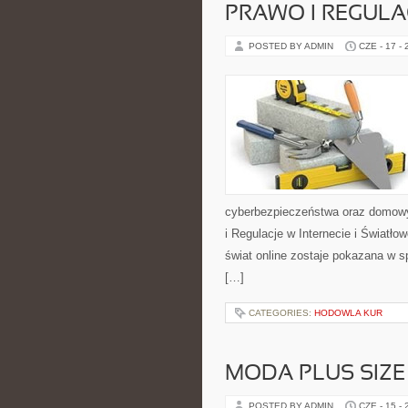
PRAWO I REGULA
POSTED BY ADMIN
CZE - 17 -
cyberbezpieczeństwa oraz domowy
i Regulacje w Internecie i Światł
świat online zostaje pokazana w s
[…]
CATEGORIES:
HODOWLA KUR
MODA PLUS SIZE
POSTED BY ADMIN
CZE - 15 -