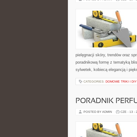
pielęgnacji skóry, trendów oraz 
poradnikową formę z tematyką blis
sylwetek, kobiecą elegancją i pi
CATEGORIES:
DOMOWE TRIKI I DIY
PORADNIK PERF
POSTED BY ADMIN
CZE - 13 -