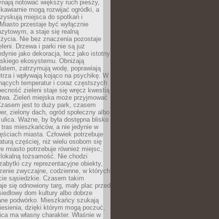
ynają notować większy ruch pieszy,
i kawiarnie mogą rozwijać ogródki, a
zyskują miejsca do spotkań i
Miasto przestaje być wyłącznie
zytowym, a staje się realną
 życia. Nie bez znaczenia pozostaje
eleni. Drzewa i parki nie są już
edynie jako dekoracja, lecz jako istotny
jskiego ekosystemu. Obniżają
latem, zatrzymują wodę, poprawiają
trza i wpływają kojąco na psychikę. W
nących temperatur i coraz częstszych
becność zieleni staje się wręcz kwestią
twa. Zieleń miejska może przyjmować
Czasem jest to duży park, czasem
wer, zielony dach, ogród społeczny albo
ulica. Ważne, by była dostępna blisko
tras mieszkańców, a nie jedynie w
ęściach miasta. Człowiek potrzebuje
aturą częściej, niż wielu osobom się
e miasto potrzebuje również miejsc,
 lokalną tożsamość. Nie chodzi
zabytki czy reprezentacyjne obiekty,
rzenie zwyczajne, codzienne, w których
cie sąsiedzkie. Czasem takim
je się odnowiony targ, mały plac przed
osiedlowy dom kultury albo dobrze
ane podwórko. Mieszkańcy szukają
esienia, dzięki którym mogą poczuć,
nica ma własny charakter. Właśnie w