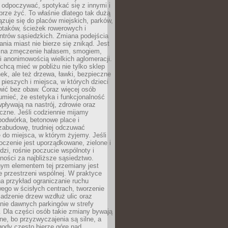
 odpoczywać, spotykać się z innymi i
brze żyć. To właśnie dlatego tak dużą
zuje się do placów miejskich, parków,
ptaków, ścieżek rowerowych i
ntrów sąsiedzkich. Zmiana podejścia
ania miast nie bierze się znikąd. Jest
 na zmęczenie hałasem, smogiem,
 anonimowością wielkich aglomeracji.
hcą mieć w pobliżu nie tylko sklep
ek, ale też drzewa, ławki, bezpieczne
a pieszych i miejsca, w których dzieci
wić bez obaw. Coraz więcej osób
mieć, że estetyka i funkcjonalność
wpływają na nastrój, zdrowie oraz
eczne. Jeśli codziennie mijamy
podwórka, betonowe place i
zabudowę, trudniej odczuwać
 do miejsca, w którym żyjemy. Jeśli
oczenie jest uporządkowane, zielone i
udzi, rośnie poczucie wspólnoty i
ności za najbliższe sąsiedztwo.
ym elementem tej przemiany jest
 przestrzeni wspólnej. W praktyce
a przykład ograniczanie ruchu
go w ścisłych centrach, tworzenie
adzenie drzew wzdłuż ulic oraz
nie dawnych parkingów w strefy
 Dla części osób takie zmiany bywają
ne, bo przyzwyczajenia są silne, a
ody często bierze górę nad