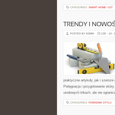
CATEGORIES:
SMART HOME I IOT
TRENDY I NOWOŚ
POSTED BY ADMIN
CZE - 19 -
praktyczne artykuły, jak i szersze
Pielęgnacja i przygotowanie skóry
urodowych trikach, ale nie ogranic
CATEGORIES:
PORADNIK STYLU