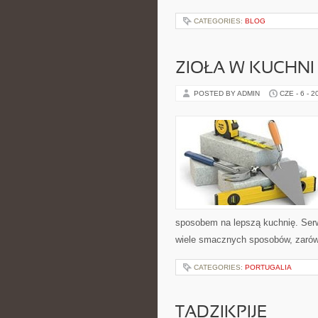
CATEGORIES:
BLOG
ZIOŁA W KUCHNI
POSTED BY ADMIN
CZE - 6 - 2
sposobem na lepszą kuchnię. Ser
wiele smacznych sposobów, zarówn
CATEGORIES:
PORTUGALIA
TADZIKPIJE