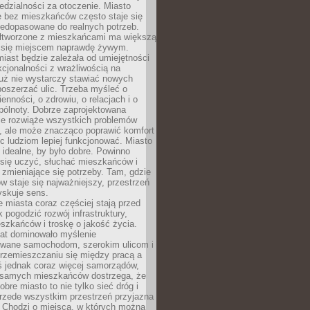
dzialności za otoczenie. Miasto
e bez mieszkańców często staje się
iedopasowane do realnych potrzeb.
łtworzone z mieszkańcami ma większą
 się miejscem naprawdę żywym.
iast będzie zależała od umiejętności
kcjonalności z wrażliwością na
Już nie wystarczy stawiać nowych
oszerzać ulic. Trzeba myśleć o
enności, o zdrowiu, o relacjach i o
pólnoty. Dobrze zaprojektowana
nie rozwiąże wszystkich problemów
, ale może znacząco poprawić komfort
c ludziom lepiej funkcjonować. Miasto
 idealne, by było dobre. Powinno
 się uczyć, słuchać mieszkańców i
zmieniające się potrzeby. Tam, gdzie
w staje się najważniejszy, przestrzeń
yskuje sens.
miasta coraz częściej stają przed
k pogodzić rozwój infrastruktury,
szkańców i troskę o jakość życia.
lat dominowało myślenie
wane samochodom, szerokim ulicom i
rzemieszczaniu się między pracą a
 jednak coraz więcej samorządów,
i samych mieszkańców dostrzega, że
obre miasto to nie tylko sieć dróg i
 przede wszystkim przestrzeń przyjazna
. Chodzi o miejsca, w których można