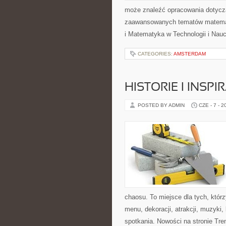
może znaleźć opracowania dotyczą
zaawansowanych tematów matema
i Matematyka w Technologii i Nauc
CATEGORIES:
AMSTERDAM
HISTORIE I INSP
POSTED BY ADMIN
CZE - 7 - 2
chaosu. To miejsce dla tych, któr
menu, dekoracji, atrakcji, muzyki
spotkania. Nowości na stronie Tren