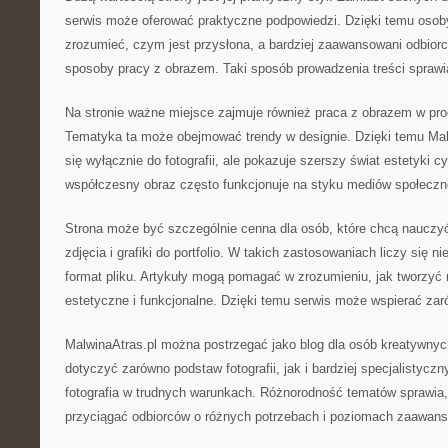
serwis może oferować praktyczne podpowiedzi. Dzięki temu osob
zrozumieć, czym jest przysłona, a bardziej zaawansowani odbio
sposoby pracy z obrazem. Taki sposób prowadzenia treści sprawia
Na stronie ważne miejsce zajmuje również praca z obrazem w pr
Tematyka ta może obejmować trendy w designie. Dzięki temu Malw
się wyłącznie do fotografii, ale pokazuje szerszy świat estetyki 
współczesny obraz często funkcjonuje na styku mediów społecz
Strona może być szczególnie cenna dla osób, które chcą nauczyć
zdjęcia i grafiki do portfolio. W takich zastosowaniach liczy się ni
format pliku. Artykuły mogą pomagać w zrozumieniu, jak tworzyć m
estetyczne i funkcjonalne. Dzięki temu serwis może wspierać zaró
MalwinaAtras.pl można postrzegać jako blog dla osób kreatywnyc
dotyczyć zarówno podstaw fotografii, jak i bardziej specjalistyczn
fotografia w trudnych warunkach. Różnorodność tematów sprawia, 
przyciągać odbiorców o różnych potrzebach i poziomach zaawan