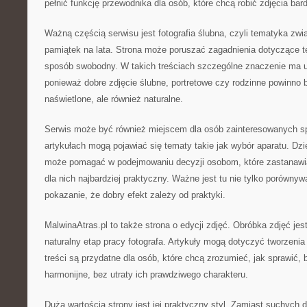
pełnić funkcję przewodnika dla osób, które chcą robić zdjęcia bar
Ważną częścią serwisu jest fotografia ślubna, czyli tematyka zw
pamiątek na lata. Strona może poruszać zagadnienia dotyczące te
sposób swobodny. W takich treściach szczególne znaczenie ma u
ponieważ dobre zdjęcie ślubne, portretowe czy rodzinne powinno by
naświetlone, ale również naturalne.
Serwis może być również miejscem dla osób zainteresowanych s
artykułach mogą pojawiać się tematy takie jak wybór aparatu. Dzi
może pomagać w podejmowaniu decyzji osobom, które zastanawiają
dla nich najbardziej praktyczny. Ważne jest tu nie tylko porównywa
pokazanie, że dobry efekt zależy od praktyki.
MalwinaAtras.pl to także strona o edycji zdjęć. Obróbka zdjęć jes
naturalny etap pracy fotografa. Artykuły mogą dotyczyć tworzenia 
treści są przydatne dla osób, które chcą zrozumieć, jak sprawić, b
harmonijne, bez utraty ich prawdziwego charakteru.
Dużą wartością strony jest jej praktyczny styl. Zamiast suchych de