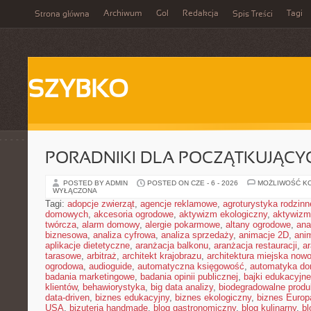
Archiwum
Gol
Redakcja
Tagi
Strona główna
Spis Treści
SZYBKO
PORADNIKI DLA POCZĄTKUJĄCY
POSTED BY ADMIN
POSTED ON CZE - 6 - 2026
MOŻLIWOŚĆ K
WYŁĄCZONA
Tagi:
adopcje zwierząt
,
agencje reklamowe
,
agroturystyka rodzinn
domowych
,
akcesoria ogrodowe
,
aktywizm ekologiczny
,
aktywizm
twórcza
,
alarm domowy
,
alergie pokarmowe
,
altany ogrodowe
,
ana
biznesowa
,
analiza cyfrowa
,
analiza sprzedaży
,
animacje 2D
,
ani
aplikacje dietetyczne
,
aranżacja balkonu
,
aranżacja restauracji
,
ar
tarasowe
,
arbitraż
,
architekt krajobrazu
,
architektura miejska now
ogrodowa
,
audioguide
,
automatyczna księgowość
,
automatyka d
badania marketingowe
,
badania opinii publicznej
,
bajki edukacyjne
klientów
,
behawiorystyka
,
big data analizy
,
biodegradowalne produ
data-driven
,
biznes edukacyjny
,
biznes ekologiczny
,
biznes Europ
USA
,
bizuteria handmade
,
blog gastronomiczny
,
blog kulinarny
,
bl