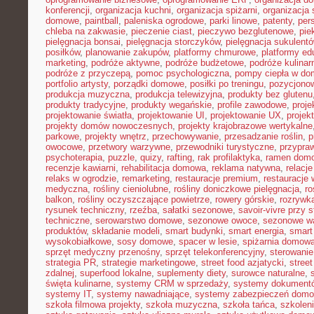
konferencji
,
organizacja kuchni
,
organizacja spiżarni
,
organizacja 
domowe
,
paintball
,
paleniska ogrodowe
,
parki linowe
,
patenty
,
per
chleba na zakwasie
,
pieczenie ciast
,
pieczywo bezglutenowe
,
pie
pielęgnacja bonsai
,
pielęgnacja storczyków
,
pielęgnacja sukulent
posiłków
,
planowanie zakupów
,
platformy chmurowe
,
platformy ed
marketing
,
podróże aktywne
,
podróże budżetowe
,
podróże kulinar
podróże z przyczepą
,
pomoc psychologiczna
,
pompy ciepła w do
portfolio artysty
,
porządki domowe
,
posiłki po treningu
,
pozycjonow
produkcja muzyczna
,
produkcja telewizyjna
,
produkty bez glutenu
produkty tradycyjne
,
produkty wegańskie
,
profile zawodowe
,
proje
projektowanie światła
,
projektowanie UI
,
projektowanie UX
,
projek
projekty domów nowoczesnych
,
projekty krajobrazowe wertykalne
parkowe
,
projekty wnętrz
,
przechowywanie
,
przesadzanie roślin
,
p
owocowe
,
przetwory warzywne
,
przewodniki turystyczne
,
przypra
psychoterapia
,
puzzle
,
quizy
,
rafting
,
rak profilaktyka
,
ramen dom
recenzje kawiarni
,
rehabilitacja domowa
,
reklama natywna
,
relacj
relaks w ogrodzie
,
remarketing
,
restauracje premium
,
restauracje
medyczna
,
rośliny cieniolubne
,
rośliny doniczkowe pielęgnacja
,
ro
balkon
,
rośliny oczyszczające powietrze
,
rowery górskie
,
rozrywk
rysunek techniczny
,
rzeźba
,
sałatki sezonowe
,
savoir-vivre przy s
techniczne
,
serowarstwo domowe
,
sezonowe owoce
,
sezonowe w
produktów
,
składanie modeli
,
smart budynki
,
smart energia
,
smart
wysokobiałkowe
,
sosy domowe
,
spacer w lesie
,
spiżarnia domow
sprzęt medyczny przenośny
,
sprzęt telekonferencyjny
,
sterowani
strategia PR
,
strategie marketingowe
,
street food azjatycki
,
stree
zdalnej
,
superfood lokalne
,
suplementy diety
,
surowce naturalne
,
święta kulinarne
,
systemy CRM w sprzedaży
,
systemy dokument
systemy IT
,
systemy nawadniające
,
systemy zabezpieczeń dom
szkoła filmowa projekty
,
szkoła muzyczna
,
szkoła tańca
,
szkoleni