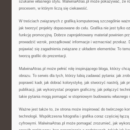
szukanie własnego stylu. MalwinaAtras.pl może pokazywać, że rozw
procesem, w którym liczą się ciekawość.
W treściach związanych z grafiką komputerową szczególnie waż
jak tworzyć projekty dopasowane do celu. Grafika nie jest tylko o
funkcję promocyjną. Dobrze zaprojektowany materiał powinien prz
prowadzić wzrok, porządkować informacje i wzmacniać przekaz. 
pojawiać się zagadnienia związane z układem elementów. To tema
tworzą grafiki do prezentacji.
MalwinaAtras.pl może pełnić rolę inspirującego bloga, którzy chcą
obrazu. To serwis dla tych, którzy lubią zadawać pytania: jak zrob
poprawić kadr, jak dobrać kolorystykę, jak stworzyć nastrój, jak 
publikacji, jak wykorzystać program graficzny, jak połączyć tech
takie pytania mogą pomagać w stopniowym budowaniu własnego s
Ważne jest także to, że strona może inspirować do twórczego ko
technologii. Współczesna fotografia i grafika coraz częściej łączą
cyfrowymi. MalwinaAtras.pl może pomagać zrozumieć, jak wykor