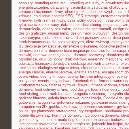
osobisty
,
branding restauracji
,
branding wizualny
,
budownictwo dr
energooszczędne
,
caravaning
,
ceramika artystyczna
,
chatboty
,
ch
chmura obliczeniowa firmy
,
choroby roślin doniczkowych
,
ciasta 
zdrowia
,
cold brew
,
content SEO
,
CSR strategie
,
customer experi
firmowe
,
cydr rzemieślniczy
,
czas wolny dorosłych
,
czas wolny dz
ryżu
,
dania z soczewicy
,
data center
,
decluttering
,
degustacja win
dermatologia
,
desery bez cukru
,
design dla gastronomii
,
design f
design graficzny
,
design lamp
,
design mebli biurowych
,
design roś
laboratoryjna
,
dieta lekkostrawna
,
dieta przeciwzapalna
,
dieta pud
śródziemnomorska dla początkujących
,
dieta zwierząt
,
dietetyka 
diy dekoracje świąteczne
,
diy meble drewniane
,
docelowe profile k
domowa pizzeria
,
domowe biuro inspiracje
,
domowe fermentacje
,
nalewki
,
domowe oszczędzanie
,
domowe przetwory
,
doradztwo di
ogrodnicze
,
druk 3d hobby
,
druk cyfrowy
,
e-learning medyczny
,
ed
edukacja finansowa dorosłych
,
edukacja zdrowotna szkolna
,
ekol
społeczna
,
ekologiczne ogrodnictwo
,
ekonomia społeczna
,
ekotur
energia cieplna
,
energia jądrowa
,
energia solarna
,
escape room d
event video
,
eventy filmowe
,
eventy firmowe integracyjne
,
eventy
polityczne
,
eventy przygodowe
,
Facebook Ads
,
fermentowane nap
krótkometrażowy
,
finanse cyfrowe
,
firewall
,
fitness w domu
,
fizjot
domowa
,
food delivery online
,
food design
,
food influencerzy
,
food
food styling
,
food truck festival
,
fotografia dziecięca
,
fotografia śl
gadżety biurowe
,
galeria internetowa
,
globalizacja
,
Google Ads
,
go
gotowanie na ognisku
,
gotowanie rodzinne
,
gotowanie sous vide
,
komputerowa 3D
,
grafika użytkowa
,
grillowanie sezonowe
,
gry kar
online
,
gry planszowe strategiczne
,
gry zespołowe
,
handmade pro
hotele dla zwierząt
,
hummus domowy
,
hydroponika domowa
,
iden
glikemiczny
,
influencer marketing kampanie
,
inspekcje budowlane
inteligentne oświetlenie
,
izolacje termiczne
,
jedzenie intuicyjne
,
k
kawalerka aranżacja
,
kayaking
,
kemping rodzinny
,
kiszonki domo