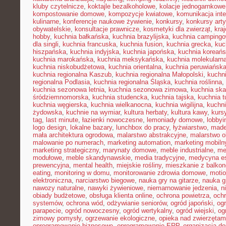
kluby czytelnicze
,
koktajle bezalkoholowe
,
kolacje jednogarnkowe
kompostowanie domowe
,
kompozycje kwiatowe
,
komunikacja inte
kulinarne
,
konferencje naukowe żywienie
,
konkursy
,
konkursy art
obywatelskie
,
konsultacje prawnicze
,
kosmetyki dla zwierząt
,
kra
hobby
,
kuchnia bałkańska
,
kuchnia brazylijska
,
kuchnia camping
dla singli
,
kuchnia francuska
,
kuchnia fusion
,
kuchnia grecka
,
kuc
hiszpańska
,
kuchnia indyjska
,
kuchnia japońska
,
kuchnia koreań
kuchnia marokańska
,
kuchnia meksykańska
,
kuchnia molekularn
kuchnia niskobudżetowa
,
kuchnia orientalna
,
kuchnia peruwiańsk
kuchnia regionalna Kaszub
,
kuchnia regionalna Małopolski
,
kuchni
regionalna Podlasia
,
kuchnia regionalna Śląska
,
kuchnia roślinna
,
kuchnia sezonowa letnia
,
kuchnia sezonowa zimowa
,
kuchnia sk
śródziemnomorska
,
kuchnia studencka
,
kuchnia tajska
,
kuchnia t
kuchnia węgierska
,
kuchnia wielkanocna
,
kuchnia wigilijna
,
kuchni
żydowska
,
kuchnie na wymiar
,
kultura herbaty
,
kultura kawy
,
kurs
tag
,
last minute
,
łazienki nowoczesne
,
lemoniady domowe
,
lobbyi
logo design
,
lokalne bazary
,
lunchbox do pracy
,
łyżwiarstwo
,
made
mała architektura ogrodowa
,
malarstwo abstrakcyjne
,
malarstwo o
malowanie po numerach
,
marketing automation
,
marketing mobiln
marketing strategiczny
,
marynaty domowe
,
meble industrialne
,
me
modułowe
,
meble skandynawskie
,
media tradycyjne
,
medycyna es
prewencyjna
,
mental health
,
miejskie rośliny
,
mieszkanie z balko
eating
,
monitoring w domu
,
monitorowanie zdrowia domowe
,
motio
elektroniczna
,
narciarstwo biegowe
,
nauka gry na gitarze
,
nauka gr
nawozy naturalne
,
nawyki żywieniowe
,
niemarnowanie jedzenia
,
n
obiady budżetowe
,
obsługa klienta online
,
ochrona powietrza
,
ochr
systemów
,
ochrona wód
,
odżywianie seniorów
,
ogród japoński
,
ogr
parapecie
,
ogród nowoczesny
,
ogród wertykalny
,
ogród wiejski
,
og
zimowy pomysły
,
ogrzewanie ekologiczne
,
opieka nad zwierzęta
oprogramowanie biznesowe
,
oprogramowanie ERP
,
organizacja 