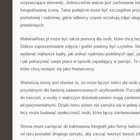
rozpraszające elementy. Jednocześnie ważne jest zachowanie in
fotografowanej sceny. Takie podejście może być szczególnie przyd
portretowej i rodzinnej, gdzie odbiorcy często oczekują zdjęć eleg
prawdziwych.
MalwinaAtras.pl może być także pomocą dla osób, które chcą twor
Dobrze zaprezentowane zdjęcia i grafiki powinny być czytelne. S
wybierać najlepsze kadry, jak unikać nadmiaru podobnych ujęć, j
i jak pokazywać swoje prace w sposób zapadający w pamięć. To 
które chcą rozwijać się jako freelancerzy.
Wartością strony jest również to, że może łączyć treści dla osó
przydatnymi dla bardziej zaawansowanych użytkowników. Początku
do ćwiczeń, a osoby z większym doświadczeniem mogą zainteres
eksperymentalnymi. Dzięki temu serwis nie zamyka się w jednej w
lecz może budować społeczność osób, które łączy zainteresowanie
Strona może zachęcać do traktowania fotografii jako formy twórc
od razu posiadać drogiego sprzętu, aby zacząć tworzyć lepsze zd