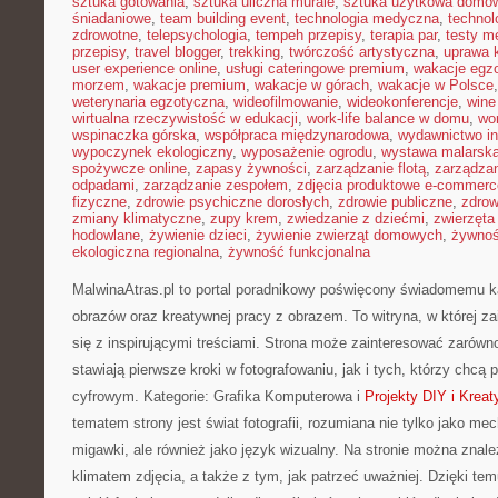
sztuka gotowania
,
sztuka uliczna murale
,
sztuka użytkowa domo
śniadaniowe
,
team building event
,
technologia medyczna
,
technol
zdrowotne
,
telepsychologia
,
tempeh przepisy
,
terapia par
,
testy 
przepisy
,
travel blogger
,
trekking
,
twórczość artystyczna
,
uprawa 
user experience online
,
usługi cateringowe premium
,
wakacje egz
morzem
,
wakacje premium
,
wakacje w górach
,
wakacje w Polsce
weterynaria egzotyczna
,
wideofilmowanie
,
wideokonferencje
,
wine
wirtualna rzeczywistość w edukacji
,
work-life balance w domu
,
wo
wspinaczka górska
,
współpraca międzynarodowa
,
wydawnictwo in
wypoczynek ekologiczny
,
wyposażenie ogrodu
,
wystawa malarsk
spożywcze online
,
zapasy żywności
,
zarządzanie flotą
,
zarządzan
odpadami
,
zarządzanie zespołem
,
zdjęcia produktowe e-commerc
fizyczne
,
zdrowie psychiczne dorosłych
,
zdrowie publiczne
,
zdrow
zmiany klimatyczne
,
zupy krem
,
zwiedzanie z dziećmi
,
zwierzęta
hodowlane
,
żywienie dzieci
,
żywienie zwierząt domowych
,
żywno
ekologiczna regionalna
,
żywność funkcjonalna
MalwinaAtras.pl to portal poradnikowy poświęcony świadomemu ka
obrazów oraz kreatywnej pracy z obrazem. To witryna, w której za
się z inspirującymi treściami. Strona może zainteresować zarówno
stawiają pierwsze kroki w fotografowaniu, jak i tych, którzy chcą
cyfrowym. Kategorie: Grafika Komputerowa i
Projekty DIY i Kreat
tematem strony jest świat fotografii, rozumiana nie tylko jako m
migawki, ale również jako język wizualny. Na stronie można znale
klimatem zdjęcia, a także z tym, jak patrzeć uważniej. Dzięki t