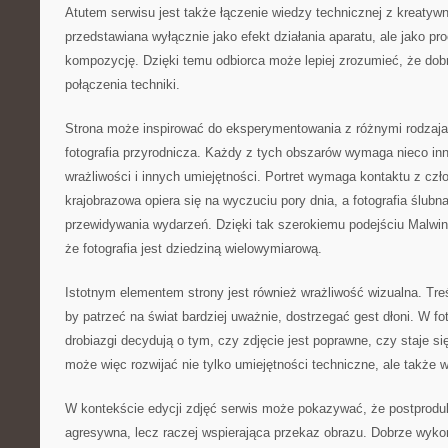
Atutem serwisu jest także łączenie wiedzy technicznej z kreatywno
przedstawiana wyłącznie jako efekt działania aparatu, ale jako p
kompozycję. Dzięki temu odbiorca może lepiej zrozumieć, że dobr
połączenia techniki.
Strona może inspirować do eksperymentowania z różnymi rodzajami
fotografia przyrodnicza. Każdy z tych obszarów wymaga nieco inn
wrażliwości i innych umiejętności. Portret wymaga kontaktu z czło
krajobrazowa opiera się na wyczuciu pory dnia, a fotografia ślub
przewidywania wydarzeń. Dzięki tak szerokiemu podejściu Malwi
że fotografia jest dziedziną wielowymiarową.
Istotnym elementem strony jest również wrażliwość wizualna. Tr
by patrzeć na świat bardziej uważnie, dostrzegać gest dłoni. W fot
drobiazgi decydują o tym, czy zdjęcie jest poprawne, czy staje si
może więc rozwijać nie tylko umiejętności techniczne, ale także 
W kontekście edycji zdjęć serwis może pokazywać, że postprodu
agresywna, lecz raczej wspierająca przekaz obrazu. Dobrze wyk