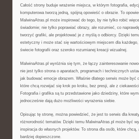
Całość strony buduje wrażenie miejsca, w którym fotografia, edycj
komputerowa tworzą jedną, spójną opowieść o obrazie. To opowie
MalwinaAtras.pl może inspirować do tego, by nie tylko robić więcej 
świadomie; nie tylko poprawiać obrazy, ale rozumieć, co naprawd
tworzyć grafiki, ale projektować je z myślą o odbiorcy. Dzięki te
estetyczny i może stać się wartościowym miejscem dla każdego, 
świecie fotografii oraz szeroko rozumianej kreacji wizualnej.
MalwinaAtras.pl wyróżnia się tym, że łączy zainteresowanie now
nie jest tylko strona o aparatach, programach i technicznych usta
jak budować emocje obrazem. Właśnie dlatego serwis może być 
które chcą rozwijać się krok po kroku, bez presji, ale z ciekawoś
Fotografia i grafika są tu przedstawione jako dziedziny, które wym
jednocześnie dają dużo możliwości wyrażenia siebie.
Opisując tę stronę, można powiedzieć, że jest to serwis dla kreaty
różnorodność tematów. Dzięki temu MalwinaAtras.pl może być w
inspiracja do własnych projektów. To strona dla osób, które chcą, a
bardziej dopieszczone.