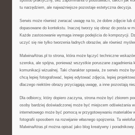
sposób praktyczny, bez zapominania o podstawach, takich jak ko
tu narzędziem, ale najważniejsze pozostaje estetyczna decyzja.
Serwis może również zwracać uwagę na to, że dobre zdjęcie lub d
dopasowane do kontekstu. Inaczej tworzy się obraz do posta w 
Każde zastosowanie wymaga innego podejścia do kompozycji. Dz
uczyć się nie tylko tworzenia ładnych obrazów, ale również myśleni
MalwinaAtras.pl to strona, która może łączyć techniczne wskazów
szeroka, ale spójna, ponieważ wszystkie poruszane zagadnienia k
komunikacji wizualnej. Taki charakter sprawia, że serwis może być
chcą lepiej fotografować, lepiej edytować zdjęcia, lepiej projektowa
dlaczego niektóre obrazy przyciągają uwagę, a inne pozostają ni
Dla odbiorcy, który dopiero zaczyna, strona może być zbiorem p
osoby bardziej doświadczonej może być miejscem odświeżania wi
internetowego może być pomocą w przygotowywaniu materiałów wi
fotografii sposobem na rozwijanie własnego spojrzenia. Ta wielof
MalwinaAtras.pl można opisać jako blog kreatywny i poradnikowy.