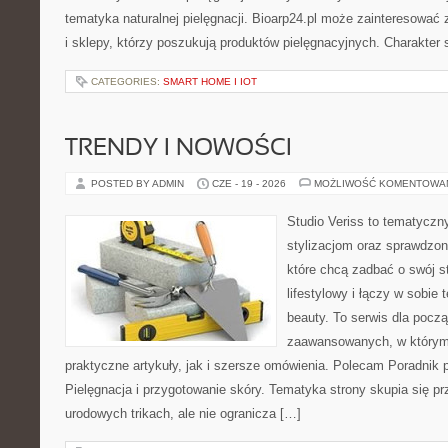
tematyka naturalnej pielęgnacji. Bioarp24.pl może zainteresować
i sklepy, którzy poszukują produktów pielęgnacyjnych. Charakter s
CATEGORIES:
SMART HOME I IOT
TRENDY I NOWOŚCI
POSTED BY ADMIN
CZE - 19 - 2026
MOŻLIWOŚĆ KOMENTOWA
Studio Veriss to tematyczn
stylizacjom oraz sprawdz
które chcą zadbać o swój s
lifestylowy i łączy w sobie
beauty. To serwis dla począ
zaawansowanych, w którym
praktyczne artykuły, jak i szersze omówienia. Polecam Poradnik po
Pielęgnacja i przygotowanie skóry. Tematyka strony skupia się p
urodowych trikach, ale nie ogranicza […]