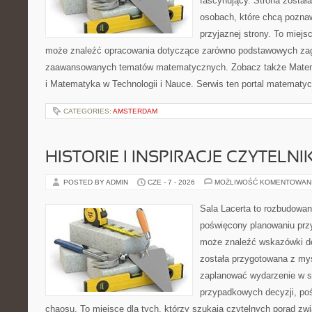
fascynujący. Strona został
osobach, które chcą poznaw
przyjaznej strony. To miejs
może znaleźć opracowania dotyczące zarówno podstawowych zagad
zaawansowanych tematów matematycznych. Zobacz także Mate
i Matematyka w Technologii i Nauce. Serwis ten portal matematy
CATEGORIES:
AMSTERDAM
HISTORIE I INSPIRACJE CZYTELN
POSTED BY ADMIN
CZE - 7 - 2026
MOŻLIWOŚĆ KOMENTOWAN
Sala Lacerta to rozbudowan
poświęcony planowaniu przy
może znaleźć wskazówki do
została przygotowana z myś
zaplanować wydarzenie w s
przypadkowych decyzji, poś
chaosu. To miejsce dla tych, którzy szukają czytelnych porad zw