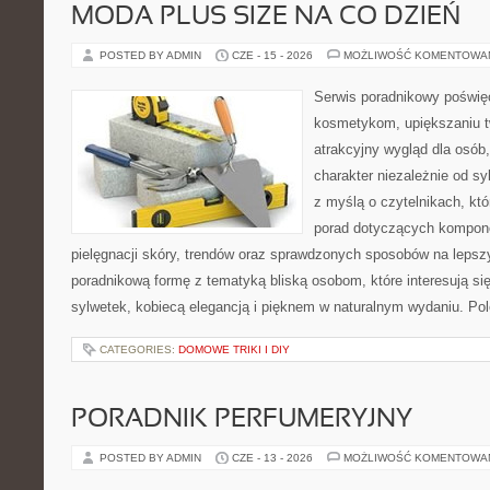
MODA PLUS SIZE NA CO DZIEŃ
POSTED BY ADMIN
CZE - 15 - 2026
MOŻLIWOŚĆ KOMENTOWA
Serwis poradnikowy poświęc
kosmetykom, upiększaniu 
atrakcyjny wygląd dla osób
charakter niezależnie od sy
z myślą o czytelnikach, kt
porad dotyczących kompon
pielęgnacji skóry, trendów oraz sprawdzonych sposobów na lepsz
poradnikową formę z tematyką bliską osobom, które interesują si
sylwetek, kobiecą elegancją i pięknem w naturalnym wydaniu. P
CATEGORIES:
DOMOWE TRIKI I DIY
PORADNIK PERFUMERYJNY
POSTED BY ADMIN
CZE - 13 - 2026
MOŻLIWOŚĆ KOMENTOWA