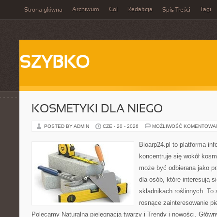
Archiwum
Gol
Redakcja
Tagi
Strona główna
Spis Treści
SZYBKO
KOSMETYKI DLA NIEGO
POSTED BY ADMIN
CZE - 20 - 2026
MOŻLIWOŚĆ KOMENTOWA
Bioarp24.pl to platforma in
koncentruje się wokół kosm
może być odbierana jako pr
dla osób, które interesują 
składnikach roślinnych. To 
rosnące zainteresowanie pie
Polecamy Naturalna pielęgnacja twarzy i Trendy i nowości. Głów