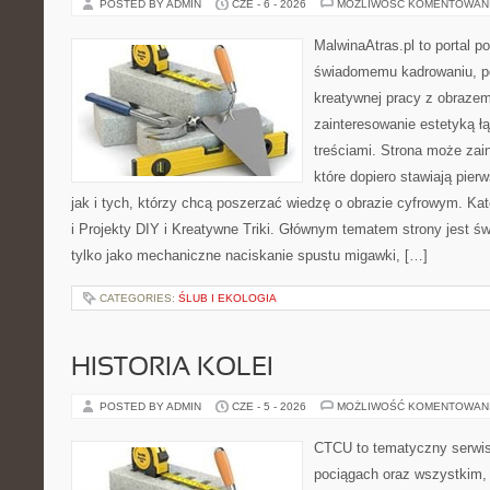
POSTED BY ADMIN
CZE - 6 - 2026
MOŻLIWOŚĆ KOMENTOWAN
MalwinaAtras.pl to portal 
świadomemu kadrowaniu, po
kreatywnej pracy z obrazem.
zainteresowanie estetyką łą
treściami. Strona może za
które dopiero stawiają pier
jak i tych, którzy chcą poszerzać wiedzę o obrazie cyfrowym. Ka
i Projekty DIY i Kreatywne Triki. Głównym tematem strony jest świ
tylko jako mechaniczne naciskanie spustu migawki, […]
CATEGORIES:
ŚLUB I EKOLOGIA
HISTORIA KOLEI
POSTED BY ADMIN
CZE - 5 - 2026
MOŻLIWOŚĆ KOMENTOWAN
CTCU to tematyczny serwis,
pociągach oraz wszystkim, c