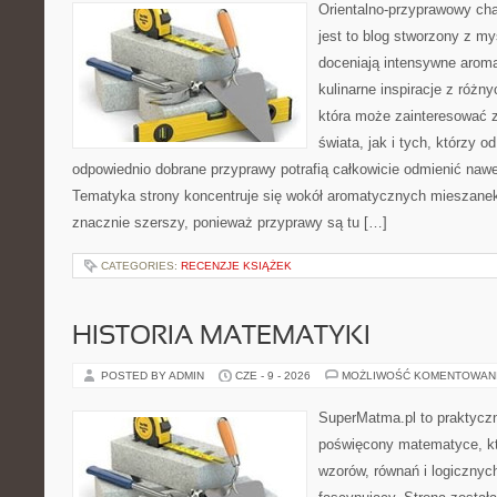
Orientalno-przyprawowy char
jest to blog stworzony z my
doceniają intensywne aroma
kulinarne inspiracje z różny
która może zainteresować 
świata, jak i tych, którzy 
odpowiednio dobrane przyprawy potrafią całkowicie odmienić nawe
Tematyka strony koncentruje się wokół aromatycznych mieszanek, 
znacznie szerszy, ponieważ przyprawy są tu […]
CATEGORIES:
RECENZJE KSIĄŻEK
HISTORIA MATEMATYKI
POSTED BY ADMIN
CZE - 9 - 2026
MOŻLIWOŚĆ KOMENTOWAN
SuperMatma.pl to praktyczn
poświęcony matematyce, któ
wzorów, równań i logicznyc