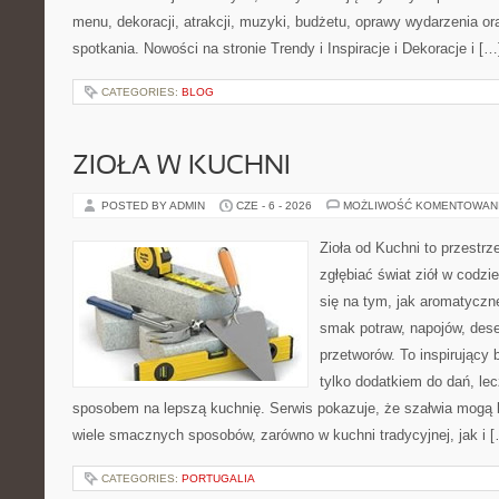
menu, dekoracji, atrakcji, muzyki, budżetu, oprawy wydarzenia o
spotkania. Nowości na stronie Trendy i Inspiracje i Dekoracje i […
CATEGORIES:
BLOG
ZIOŁA W KUCHNI
POSTED BY ADMIN
CZE - 6 - 2026
MOŻLIWOŚĆ KOMENTOWAN
Zioła od Kuchni to przestrz
zgłębiać świat ziół w codzi
się na tym, jak aromatyczn
smak potraw, napojów, des
przetworów. To inspirujący 
tylko dodatkiem do dań, lec
sposobem na lepszą kuchnię. Serwis pokazuje, że szałwia mogą
wiele smacznych sposobów, zarówno w kuchni tradycyjnej, jak i 
CATEGORIES:
PORTUGALIA