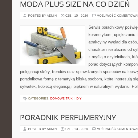
MODA PLUS SIZE NA CO DZIEŃ
POSTED BY ADMIN
CZE - 15 - 2026
MOŻLIWOŚĆ KOMENTOWA
Serwis poradnikowy poświęc
kosmetykom, upiększaniu 
atrakcyjny wygląd dla osób
charakter niezależnie od sy
z myślą o czytelnikach, kt
porad dotyczących kompon
pielęgnacji skóry, trendów oraz sprawdzonych sposobów na lepsz
poradnikową formę z tematyką bliską osobom, które interesują si
sylwetek, kobiecą elegancją i pięknem w naturalnym wydaniu. P
CATEGORIES:
DOMOWE TRIKI I DIY
PORADNIK PERFUMERYJNY
POSTED BY ADMIN
CZE - 13 - 2026
MOŻLIWOŚĆ KOMENTOWA