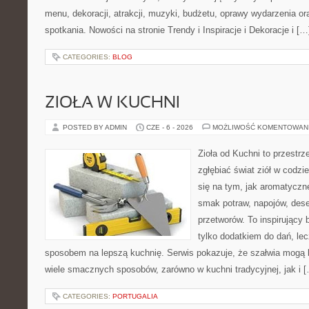
menu, dekoracji, atrakcji, muzyki, budżetu, oprawy wydarzenia o
spotkania. Nowości na stronie Trendy i Inspiracje i Dekoracje i […
CATEGORIES:
BLOG
ZIOŁA W KUCHNI
POSTED BY ADMIN
CZE - 6 - 2026
MOŻLIWOŚĆ KOMENTOWAN
Zioła od Kuchni to przestrz
zgłębiać świat ziół w codzi
się na tym, jak aromatyczn
smak potraw, napojów, des
przetworów. To inspirujący 
tylko dodatkiem do dań, lec
sposobem na lepszą kuchnię. Serwis pokazuje, że szałwia mogą
wiele smacznych sposobów, zarówno w kuchni tradycyjnej, jak i 
CATEGORIES:
PORTUGALIA