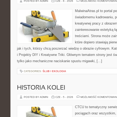
POSTED BY ADMIN
CZE - 6 - 2026
MOŻLIWOŚĆ KOMENTOWAN
MalwinaAtras.pl to portal 
świadomemu kadrowaniu, po
kreatywnej pracy z obrazem.
zainteresowanie estetyką łą
treściami. Strona może za
które dopiero stawiają pier
jak i tych, którzy chcą poszerzać wiedzę o obrazie cyfrowym. Ka
i Projekty DIY i Kreatywne Triki. Głównym tematem strony jest świ
tylko jako mechaniczne naciskanie spustu migawki, […]
CATEGORIES:
ŚLUB I EKOLOGIA
HISTORIA KOLEI
POSTED BY ADMIN
CZE - 5 - 2026
MOŻLIWOŚĆ KOMENTOWAN
CTCU to tematyczny serwis,
pociągach oraz wszystkim, c