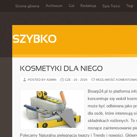
Archiwum
Gol
Redakcja
Tagi
Strona główna
Spis Treści
SZYBKO
KOSMETYKI DLA NIEGO
POSTED BY ADMIN
CZE - 20 - 2026
MOŻLIWOŚĆ KOMENTOWA
Bioarp24.pl to platforma in
koncentruje się wokół kosm
może być odbierana jako pr
dla osób, które interesują 
składnikach roślinnych. To 
rosnące zainteresowanie pie
Polecamy Naturalna pielęgnacja twarzy i Trendy i nowości. Głów