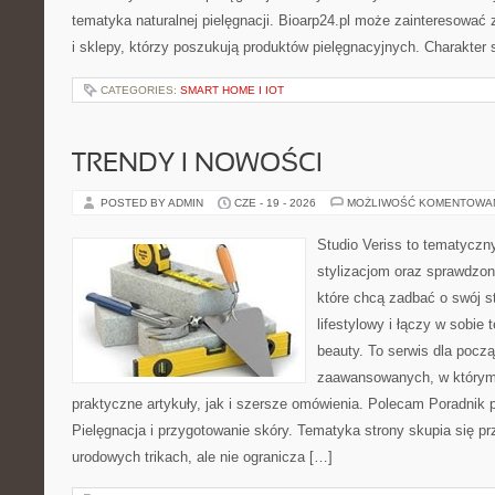
tematyka naturalnej pielęgnacji. Bioarp24.pl może zainteresować
i sklepy, którzy poszukują produktów pielęgnacyjnych. Charakter s
CATEGORIES:
SMART HOME I IOT
TRENDY I NOWOŚCI
POSTED BY ADMIN
CZE - 19 - 2026
MOŻLIWOŚĆ KOMENTOWA
Studio Veriss to tematyczn
stylizacjom oraz sprawdz
które chcą zadbać o swój s
lifestylowy i łączy w sobie
beauty. To serwis dla począ
zaawansowanych, w którym
praktyczne artykuły, jak i szersze omówienia. Polecam Poradnik po
Pielęgnacja i przygotowanie skóry. Tematyka strony skupia się p
urodowych trikach, ale nie ogranicza […]