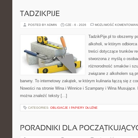
TADZIKPIJE
POSTED BY ADMIN
CZE - 6 - 2026
MOŻLIWOŚĆ KOMENTOWAN
TadzikPije.pl to obszerny p
alkoholi, w którym odbiorc
treści dotyczące trunków re
stworzona z myślą o osobac
różnorodność smaków i szu
związane z alkoholem są p
barwny. To internetowy zakątek, w którym kulinaria łączą się z c
Nowości na stronie Wina i Winnice i Szampany i Wina Musujące. N
można znaleźć teksty […]
CATEGORIES:
OBLIGACJE I PAPIERY DŁUŻNE
PORADNIKI DLA POCZĄTKUJĄCY