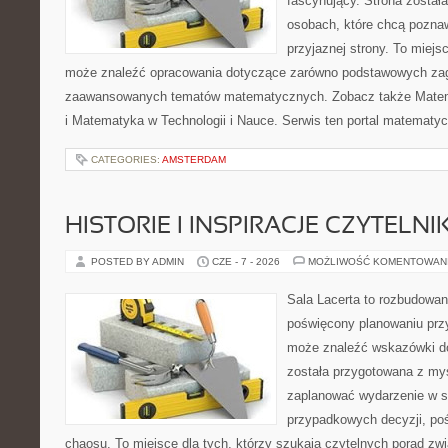
fascynujący. Strona został
osobach, które chcą poznaw
przyjaznej strony. To miejs
może znaleźć opracowania dotyczące zarówno podstawowych zagad
zaawansowanych tematów matematycznych. Zobacz także Mate
i Matematyka w Technologii i Nauce. Serwis ten portal matematy
CATEGORIES:
AMSTERDAM
HISTORIE I INSPIRACJE CZYTELN
POSTED BY ADMIN
CZE - 7 - 2026
MOŻLIWOŚĆ KOMENTOWAN
Sala Lacerta to rozbudowan
poświęcony planowaniu przy
może znaleźć wskazówki do
została przygotowana z myś
zaplanować wydarzenie w s
przypadkowych decyzji, poś
chaosu. To miejsce dla tych, którzy szukają czytelnych porad zw