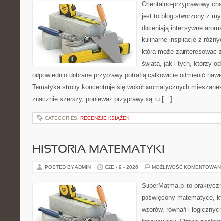
Orientalno-przyprawowy char
jest to blog stworzony z my
doceniają intensywne aroma
kulinarne inspiracje z różny
która może zainteresować 
świata, jak i tych, którzy 
odpowiednio dobrane przyprawy potrafią całkowicie odmienić nawe
Tematyka strony koncentruje się wokół aromatycznych mieszanek, 
znacznie szerszy, ponieważ przyprawy są tu […]
CATEGORIES:
RECENZJE KSIĄŻEK
HISTORIA MATEMATYKI
POSTED BY ADMIN
CZE - 9 - 2026
MOŻLIWOŚĆ KOMENTOWAN
SuperMatma.pl to praktyczn
poświęcony matematyce, któ
wzorów, równań i logicznyc