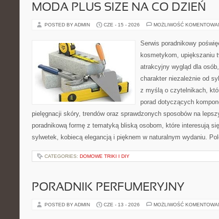
MODA PLUS SIZE NA CO DZIEŃ
POSTED BY ADMIN
CZE - 15 - 2026
MOŻLIWOŚĆ KOMENTOWA
Serwis poradnikowy poświęc
kosmetykom, upiększaniu 
atrakcyjny wygląd dla osób
charakter niezależnie od sy
z myślą o czytelnikach, kt
porad dotyczących kompon
pielęgnacji skóry, trendów oraz sprawdzonych sposobów na lepsz
poradnikową formę z tematyką bliską osobom, które interesują si
sylwetek, kobiecą elegancją i pięknem w naturalnym wydaniu. P
CATEGORIES:
DOMOWE TRIKI I DIY
PORADNIK PERFUMERYJNY
POSTED BY ADMIN
CZE - 13 - 2026
MOŻLIWOŚĆ KOMENTOWA