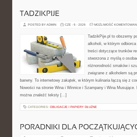
TADZIKPIJE
POSTED BY ADMIN
CZE - 6 - 2026
MOŻLIWOŚĆ KOMENTOWAN
TadzikPije.pl to obszerny p
alkoholi, w którym odbiorc
treści dotyczące trunków re
stworzona z myślą o osobac
różnorodność smaków i szu
związane z alkoholem są p
barwny. To internetowy zakątek, w którym kulinaria łączą się z c
Nowości na stronie Wina i Winnice i Szampany i Wina Musujące. N
można znaleźć teksty […]
CATEGORIES:
OBLIGACJE I PAPIERY DŁUŻNE
PORADNIKI DLA POCZĄTKUJĄCY