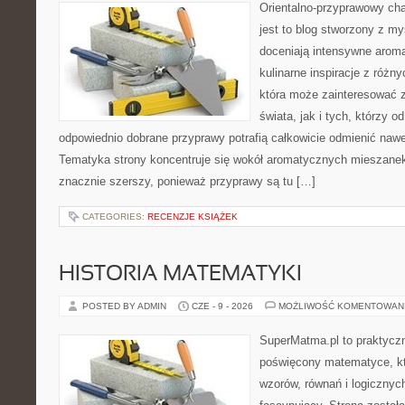
Orientalno-przyprawowy char
jest to blog stworzony z my
doceniają intensywne aroma
kulinarne inspiracje z różny
która może zainteresować 
świata, jak i tych, którzy 
odpowiednio dobrane przyprawy potrafią całkowicie odmienić nawe
Tematyka strony koncentruje się wokół aromatycznych mieszanek, 
znacznie szerszy, ponieważ przyprawy są tu […]
CATEGORIES:
RECENZJE KSIĄŻEK
HISTORIA MATEMATYKI
POSTED BY ADMIN
CZE - 9 - 2026
MOŻLIWOŚĆ KOMENTOWAN
SuperMatma.pl to praktyczn
poświęcony matematyce, któ
wzorów, równań i logicznyc