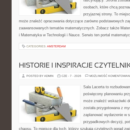
fascynujący. Strona został
osobach, które chcą poznaw
przyjaznej strony. To miejs
może znaleźć opracowania dotyczące zarówno podstawowych zagad
zaawansowanych tematów matematycznych. Zobacz także Mate
i Matematyka w Technologii i Nauce. Serwis ten portal matematy
CATEGORIES:
AMSTERDAM
HISTORIE I INSPIRACJE CZYTELN
POSTED BY ADMIN
CZE - 7 - 2026
MOŻLIWOŚĆ KOMENTOWAN
Sala Lacerta to rozbudowan
poświęcony planowaniu przy
może znaleźć wskazówki do
została przygotowana z myś
zaplanować wydarzenie w s
przypadkowych decyzji, poś
chaosu. To miejsce dla tych, którzy szukają czytelnych porad zw