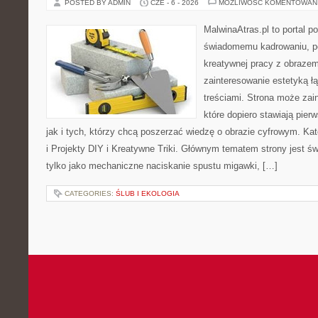
POSTED BY ADMIN
CZE - 6 - 2026
MOŻLIWOŚĆ KOMENTOWAN
MalwinaAtras.pl to portal 
świadomemu kadrowaniu, po
kreatywnej pracy z obrazem.
zainteresowanie estetyką łą
treściami. Strona może za
które dopiero stawiają pier
jak i tych, którzy chcą poszerzać wiedzę o obrazie cyfrowym. Ka
i Projekty DIY i Kreatywne Triki. Głównym tematem strony jest świ
tylko jako mechaniczne naciskanie spustu migawki, […]
CATEGORIES:
ŚLUB I EKOLOGIA