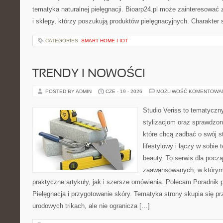
tematyka naturalnej pielęgnacji. Bioarp24.pl może zainteresować
i sklepy, którzy poszukują produktów pielęgnacyjnych. Charakter s
CATEGORIES:
SMART HOME I IOT
TRENDY I NOWOŚCI
POSTED BY ADMIN
CZE - 19 - 2026
MOŻLIWOŚĆ KOMENTOWA
Studio Veriss to tematyczn
stylizacjom oraz sprawdz
które chcą zadbać o swój s
lifestylowy i łączy w sobie
beauty. To serwis dla począ
zaawansowanych, w którym
praktyczne artykuły, jak i szersze omówienia. Polecam Poradnik po
Pielęgnacja i przygotowanie skóry. Tematyka strony skupia się p
urodowych trikach, ale nie ogranicza […]