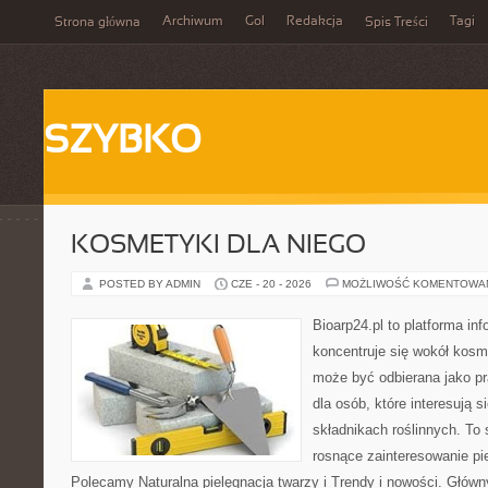
Archiwum
Gol
Redakcja
Tagi
Strona główna
Spis Treści
SZYBKO
KOSMETYKI DLA NIEGO
POSTED BY ADMIN
CZE - 20 - 2026
MOŻLIWOŚĆ KOMENTOWA
Bioarp24.pl to platforma in
koncentruje się wokół kosm
może być odbierana jako pr
dla osób, które interesują 
składnikach roślinnych. To 
rosnące zainteresowanie pie
Polecamy Naturalna pielęgnacja twarzy i Trendy i nowości. Głów