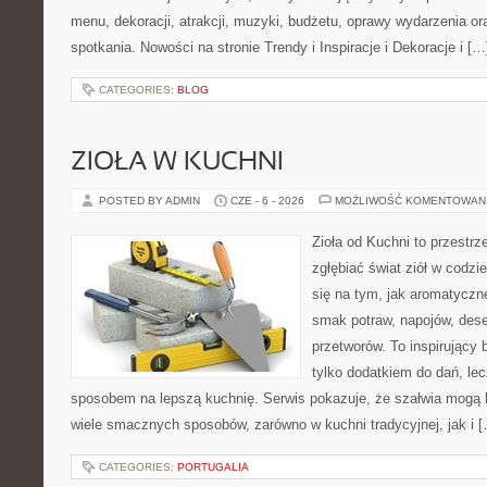
menu, dekoracji, atrakcji, muzyki, budżetu, oprawy wydarzenia o
spotkania. Nowości na stronie Trendy i Inspiracje i Dekoracje i […
CATEGORIES:
BLOG
ZIOŁA W KUCHNI
POSTED BY ADMIN
CZE - 6 - 2026
MOŻLIWOŚĆ KOMENTOWAN
Zioła od Kuchni to przestrz
zgłębiać świat ziół w codzi
się na tym, jak aromatyczn
smak potraw, napojów, des
przetworów. To inspirujący 
tylko dodatkiem do dań, lec
sposobem na lepszą kuchnię. Serwis pokazuje, że szałwia mogą
wiele smacznych sposobów, zarówno w kuchni tradycyjnej, jak i 
CATEGORIES:
PORTUGALIA