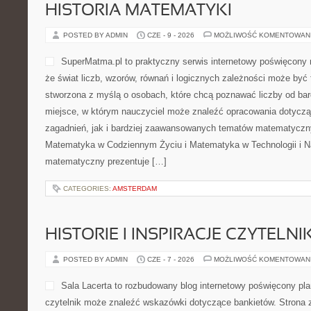
HISTORIA MATEMATYKI
POSTED BY ADMIN
CZE - 9 - 2026
MOŻLIWOŚĆ KOMENTOWAN
SuperMatma.pl to praktyczny serwis internetowy poświęcony 
że świat liczb, wzorów, równań i logicznych zależności może być 
stworzona z myślą o osobach, które chcą poznawać liczby od bard
miejsce, w którym nauczyciel może znaleźć opracowania dotyc
zagadnień, jak i bardziej zaawansowanych tematów matematyczn
Matematyka w Codziennym Życiu i Matematyka w Technologii i Na
matematyczny prezentuje […]
CATEGORIES:
AMSTERDAM
HISTORIE I INSPIRACJE CZYTELN
POSTED BY ADMIN
CZE - 7 - 2026
MOŻLIWOŚĆ KOMENTOWAN
Sala Lacerta to rozbudowany blog internetowy poświęcony pl
czytelnik może znaleźć wskazówki dotyczące bankietów. Strona 