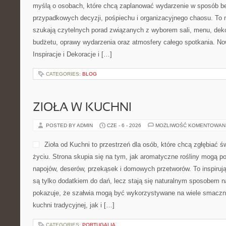
myślą o osobach, które chcą zaplanować wydarzenie w sposób b
przypadkowych decyzji, pośpiechu i organizacyjnego chaosu. To m
szukają czytelnych porad związanych z wyborem sali, menu, dekor
budżetu, oprawy wydarzenia oraz atmosfery całego spotkania. Now
Inspiracje i Dekoracje i […]
CATEGORIES:
BLOG
ZIOŁA W KUCHNI
POSTED BY ADMIN
CZE - 6 - 2026
MOŻLIWOŚĆ KOMENTOWAN
Zioła od Kuchni to przestrzeń dla osób, które chcą zgłębiać ś
życiu. Strona skupia się na tym, jak aromatyczne rośliny mogą p
napojów, deserów, przekąsek i domowych przetworów. To inspirują
są tylko dodatkiem do dań, lecz stają się naturalnym sposobem n
pokazuje, że szałwia mogą być wykorzystywane na wiele smacz
kuchni tradycyjnej, jak i […]
CATEGORIES:
PORTUGALIA