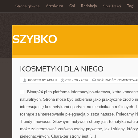
Archiwum
Gol
Redakcja
Tagi
Strona główna
Spis Treści
SZYBKO
KOSMETYKI DLA NIEGO
POSTED BY ADMIN
CZE - 20 - 2026
MOŻLIWOŚĆ KOMENTOWA
Bioarp24.pl to platforma informacyjno-ofertowa, która koncen
naturalnych. Strona może być odbierana jako praktyczne źródło in
interesują się kosmetykami opartymi na składnikach roślinnych. T
rosnące zainteresowanie pielęgnacją bliższą naturze. Polecamy Na
Trendy i nowości. Głównym motywem strony jest tematyka naturaln
może zainteresować zarówno osoby prywatne, jak i sklepy, którz
pielęgnacyjnych. Charakter strony jest […]