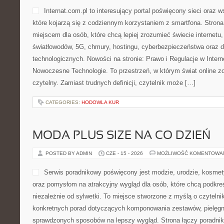
Internat.com.pl to interesujący portal poświęcony sieci oraz
które kojarzą się z codziennym korzystaniem z smartfona. Str
miejscem dla osób, które chcą lepiej zrozumieć świecie internetu
światłowodów, 5G, chmury, hostingu, cyberbezpieczeństwa oraz
technologicznych. Nowości na stronie: Prawo i Regulacje w Intern
Nowoczesne Technologie. To przestrzeń, w którym świat online 
czytelny. Zamiast trudnych definicji, czytelnik może […]
CATEGORIES:
HODOWLA KUR
MODA PLUS SIZE NA CO DZIEŃ
POSTED BY ADMIN
CZE - 15 - 2026
MOŻLIWOŚĆ KOMENTOWA
Serwis poradnikowy poświęcony jest modzie, urodzie, kosme
oraz pomysłom na atrakcyjny wygląd dla osób, które chcą podkreś
niezależnie od sylwetki. To miejsce stworzone z myślą o czytelni
konkretnych porad dotyczących komponowania zestawów, pielęgna
sprawdzonych sposobów na lepszy wygląd. Strona łączy poradnik