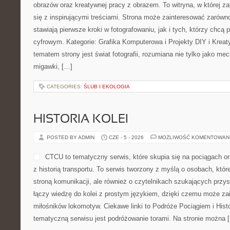
obrazów oraz kreatywnej pracy z obrazem. To witryna, w której za
się z inspirującymi treściami. Strona może zainteresować zarówno
stawiają pierwsze kroki w fotografowaniu, jak i tych, którzy chcą
cyfrowym. Kategorie: Grafika Komputerowa i Projekty DIY i Krea
tematem strony jest świat fotografii, rozumiana nie tylko jako m
migawki, […]
CATEGORIES:
ŚLUB I EKOLOGIA
HISTORIA KOLEI
POSTED BY ADMIN
CZE - 5 - 2026
MOŻLIWOŚĆ KOMENTOWAN
CTCU to tematyczny serwis, które skupia się na pociągach o
z historią transportu. To serwis tworzony z myślą o osobach, które
stroną komunikacji, ale również o czytelnikach szukających przy
łączy wiedzę do kolei z prostym językiem, dzięki czemu może z
miłośników lokomotyw. Ciekawe linki to Podróże Pociągiem i Histo
tematyczną serwisu jest podróżowanie torami. Na stronie można 