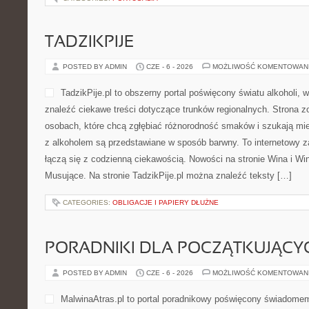
TADZIKPIJE
POSTED BY ADMIN
CZE - 6 - 2026
MOŻLIWOŚĆ KOMENTOWAN
TadzikPije.pl to obszerny portal poświęcony światu alkoholi,
znaleźć ciekawe treści dotyczące trunków regionalnych. Strona z
osobach, które chcą zgłębiać różnorodność smaków i szukają mi
z alkoholem są przedstawiane w sposób barwny. To internetowy za
łączą się z codzienną ciekawością. Nowości na stronie Wina i Wi
Musujące. Na stronie TadzikPije.pl można znaleźć teksty […]
CATEGORIES:
OBLIGACJE I PAPIERY DŁUŻNE
PORADNIKI DLA POCZĄTKUJĄCY
POSTED BY ADMIN
CZE - 6 - 2026
MOŻLIWOŚĆ KOMENTOWAN
MalwinaAtras.pl to portal poradnikowy poświęcony świadomem