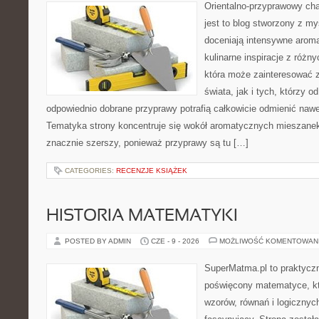
Orientalno-przyprawowy char
jest to blog stworzony z my
doceniają intensywne aroma
kulinarne inspiracje z różny
która może zainteresować 
świata, jak i tych, którzy 
odpowiednio dobrane przyprawy potrafią całkowicie odmienić nawe
Tematyka strony koncentruje się wokół aromatycznych mieszanek, 
znacznie szerszy, ponieważ przyprawy są tu […]
CATEGORIES:
RECENZJE KSIĄŻEK
HISTORIA MATEMATYKI
POSTED BY ADMIN
CZE - 9 - 2026
MOŻLIWOŚĆ KOMENTOWAN
SuperMatma.pl to praktyczn
poświęcony matematyce, któ
wzorów, równań i logicznyc