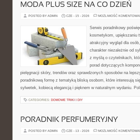
MODA PLUS SIZE NA CO DZIEŃ
POSTED BY ADMIN
CZE - 15 - 2026
MOŻLIWOŚĆ KOMENTOWA
Serwis poradnikowy poświęc
kosmetykom, upiększaniu 
atrakcyjny wygląd dla osób
charakter niezależnie od sy
z myślą o czytelnikach, kt
porad dotyczących kompon
pielęgnacji skóry, trendów oraz sprawdzonych sposobów na lepsz
poradnikową formę z tematyką bliską osobom, które interesują si
sylwetek, kobiecą elegancją i pięknem w naturalnym wydaniu. P
CATEGORIES:
DOMOWE TRIKI I DIY
PORADNIK PERFUMERYJNY
POSTED BY ADMIN
CZE - 13 - 2026
MOŻLIWOŚĆ KOMENTOWA