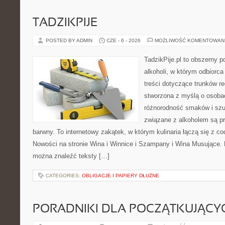
TADZIKPIJE
POSTED BY ADMIN
CZE - 6 - 2026
MOŻLIWOŚĆ KOMENTOWAN
TadzikPije.pl to obszerny p
alkoholi, w którym odbiorc
treści dotyczące trunków re
stworzona z myślą o osobac
różnorodność smaków i szu
związane z alkoholem są p
barwny. To internetowy zakątek, w którym kulinaria łączą się z c
Nowości na stronie Wina i Winnice i Szampany i Wina Musujące. N
można znaleźć teksty […]
CATEGORIES:
OBLIGACJE I PAPIERY DŁUŻNE
PORADNIKI DLA POCZĄTKUJĄCY