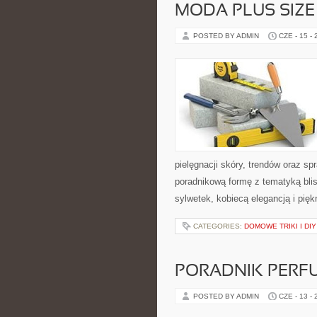
MODA PLUS SIZE
POSTED BY ADMIN
CZE - 15 -
pielęgnacji skóry, trendów oraz 
poradnikową formę z tematyką blis
sylwetek, kobiecą elegancją i pi
CATEGORIES:
DOMOWE TRIKI I DIY
PORADNIK PERF
POSTED BY ADMIN
CZE - 13 -