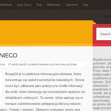
Redakcja
Tagi
Walkower
Zagranie
Tagi
Spis Treści
SUB
NIEGO
Współczesne 
pytaniem, ja
KOSMETYKI
 2026
MOŻLIWOŚĆ KOMENTOWANIA
ZOSTAŁA WYŁĄCZONA
potrzeby mie
DLA
NIEGO
Przez wiele 
Bioarp24.pl to platforma informacyjno-ofertowa, która
podporządko
szybkiemu p
koncentruje się wokół kosmetyków naturalnych. Strona
domem. Dziś
urbanistów 
może być odbierana jako praktyczne źródło informacji
prawdziwie d
dla osób, które interesują się kosmetykami opartymi na
osiedli, ale
człowiekowi
składnikach roślinnych. To serwis, która wpisuje się w
spacerować,
rosnące zainteresowanie pielęgnacją bliższą naturze.
po prostu do
wagę przywią
warzy i Trendy i nowości. Głównym motywem strony jest