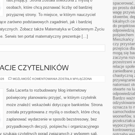
fascynujący. Strona została stworzona z myślą o
spacerować,
osobach, które chcą poznawać liczby od bardziej
po prostu do
wagę przywią
przyjaznej strony. To miejsce, w którym nauczyciel
skwerów, de
lokalnych ce
ce zarówno podstawowych zagadnień, jak i bardziej
do projektow
tycznych. Zobacz także Matematyka w Codziennym Życiu
odpowiedzią
pośpiechem i
e. Serwis ten portal matematyczny prezentuje […]
Mieszkańcy c
czy przystan
przejścia dl
mogą się ba
zaczyna rozu
przestrzeni 
relacje społ
IRACJE CZYTELNIKÓW
zaniedbane 
chaotyczną 
HISTORIE
026
MOŻLIWOŚĆ KOMENTOWANIA
ZOSTAŁA WYŁĄCZONA
przywiązanie
I
natomiast ot
INSPIRACJE
CZYTELNIKÓW
otwarte na l
Sala Lacerta to rozbudowany blog internetowy
odpowiedzial
poświęcony planowaniu przyjęć, w którym czytelnik
Bardzo ważn
odzyskiwanie
może znaleźć wskazówki dotyczące bankietów. Strona
oznacza to n
samochodowe
została przygotowana z myślą o osobach, które chcą
woonerfów, s
zaplanować wydarzenie w sposób bezstresowy, bez
przekształca
wypoczynku.
przypadkowych decyzji, pośpiechu i organizacyjnego
kontrowersyj
zy szukają czytelnych porad związanych z wyborem sali,
potrzeba wyg