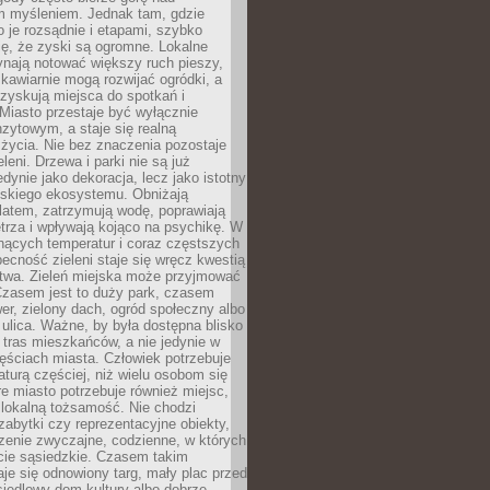
m myśleniem. Jednak tam, gdzie
je rozsądnie i etapami, szybko
ę, że zyski są ogromne. Lokalne
ynają notować większy ruch pieszy,
i kawiarnie mogą rozwijać ogródki, a
zyskują miejsca do spotkań i
Miasto przestaje być wyłącznie
zytowym, a staje się realną
 życia. Nie bez znaczenia pozostaje
eleni. Drzewa i parki nie są już
edynie jako dekoracja, lecz jako istotny
jskiego ekosystemu. Obniżają
latem, zatrzymują wodę, poprawiają
trza i wpływają kojąco na psychikę. W
nących temperatur i coraz częstszych
becność zieleni staje się wręcz kwestią
twa. Zieleń miejska może przyjmować
Czasem jest to duży park, czasem
wer, zielony dach, ogród społeczny albo
ulica. Ważne, by była dostępna blisko
tras mieszkańców, a nie jedynie w
ęściach miasta. Człowiek potrzebuje
aturą częściej, niż wielu osobom się
e miasto potrzebuje również miejsc,
 lokalną tożsamość. Nie chodzi
zabytki czy reprezentacyjne obiekty,
rzenie zwyczajne, codzienne, w których
cie sąsiedzkie. Czasem takim
je się odnowiony targ, mały plac przed
osiedlowy dom kultury albo dobrze