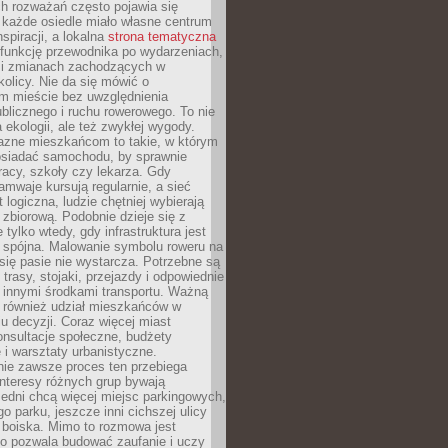
ch rozważań często pojawia się
 każde osiedle miało własne centrum
inspiracji, a lokalna
strona tematyczna
 funkcję przewodnika po wydarzeniach,
h i zmianach zachodzących w
okolicy. Nie da się mówić o
 mieście bez uwzględnienia
ublicznego i ruchu rowerowego. To nie
a ekologii, ale też zwykłej wygody.
jazne mieszkańcom to takie, w którym
posiadać samochodu, by sprawnie
racy, szkoły czy lekarza. Gdy
ramwaje kursują regularnie, a sieć
 logiczna, ludzie chętniej wybierają
zbiorową. Podobnie dzieje się z
 tylko wtedy, gdy infrastruktura jest
i spójna. Malowanie symbolu roweru na
ię pasie nie wystarcza. Potrzebne są
trasy, stojaki, przejazdy i odpowiednie
 innymi środkami transportu. Ważną
a również udział mieszkańców w
 decyzji. Coraz więcej miast
onsultacje społeczne, budżety
 i warsztaty urbanistyczne.
nie zawsze proces ten przebiega
 interesy różnych grup bywają
edni chcą więcej miejsc parkingowych,
go parku, jeszcze inni cichszej ulicy
 boiska. Mimo to rozmowa jest
bo pozwala budować zaufanie i uczy