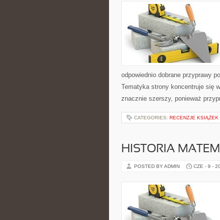
odpowiednio dobrane przyprawy pot
Tematyka strony koncentruje się w
znacznie szerszy, ponieważ przyp
CATEGORIES:
RECENZJE KSIĄŻEK
HISTORIA MATEM
POSTED BY ADMIN
CZE - 9 - 2