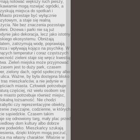
ynają notować większy ruch pieszy,
i kawiarnie mogą rozwijać ogródki, a
zyskują miejsca do spotkań i
Miasto przestaje być wyłącznie
zytowym, a staje się realną
 życia. Nie bez znaczenia pozostaje
eleni. Drzewa i parki nie są już
edynie jako dekoracja, lecz jako istotny
jskiego ekosystemu. Obniżają
latem, zatrzymują wodę, poprawiają
trza i wpływają kojąco na psychikę. W
nących temperatur i coraz częstszych
becność zieleni staje się wręcz kwestią
twa. Zieleń miejska może przyjmować
Czasem jest to duży park, czasem
wer, zielony dach, ogród społeczny albo
ulica. Ważne, by była dostępna blisko
tras mieszkańców, a nie jedynie w
ęściach miasta. Człowiek potrzebuje
aturą częściej, niż wielu osobom się
e miasto potrzebuje również miejsc,
 lokalną tożsamość. Nie chodzi
zabytki czy reprezentacyjne obiekty,
rzenie zwyczajne, codzienne, w których
cie sąsiedzkie. Czasem takim
je się odnowiony targ, mały plac przed
osiedlowy dom kultury albo dobrze
ane podwórko. Mieszkańcy szukają
esienia, dzięki którym mogą poczuć,
nica ma własny charakter. Właśnie w