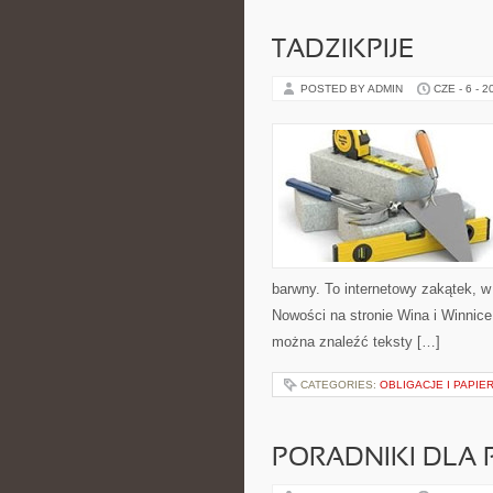
TADZIKPIJE
POSTED BY ADMIN
CZE - 6 - 2
barwny. To internetowy zakątek, w
Nowości na stronie Wina i Winnice
można znaleźć teksty […]
CATEGORIES:
OBLIGACJE I PAPIE
PORADNIKI DLA