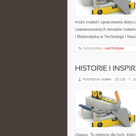
może znaleźć opracowania dotyczą
zaawansowanych tematów matema
i Matematyka w Technologii i Nauc
CATEGORIES:
AMSTERDAM
HISTORIE I INSP
POSTED BY ADMIN
CZE - 7 - 2
chaosu. To miejsce dla tych, któr