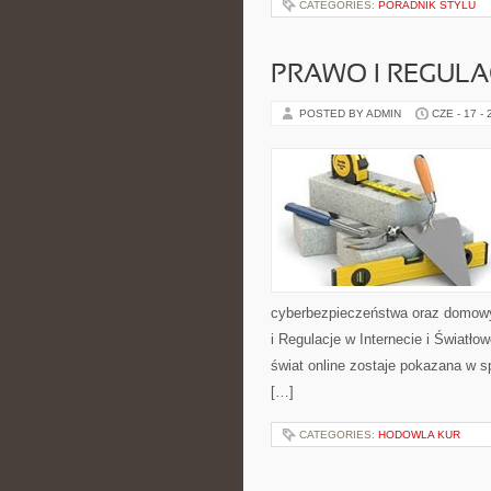
CATEGORIES:
PORADNIK STYLU
PRAWO I REGULA
POSTED BY ADMIN
CZE - 17 -
cyberbezpieczeństwa oraz domowy
i Regulacje w Internecie i Światł
świat online zostaje pokazana w s
[…]
CATEGORIES:
HODOWLA KUR