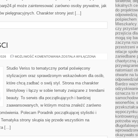
skwerów, de
lokalnych ce
Bioarp24.pl może zainteresować zarówno osoby prywatne, jak
do projektow
ów pielęgnacyjnych. Charakter strony jest […]
odpowiedzią
pośpiechem i
Mieszkańcy c
czy przystan
przejścia dl
mogą się ba
zaczyna rozu
CI
przestrzeni 
relacje społ
zaniedbane 
TRENDY
 2026
MOŻLIWOŚĆ KOMENTOWANIA
ZOSTAŁA WYŁĄCZONA
I
chaotyczną 
NOWOŚCI
przywiązanie
Studio Veriss to tematyczny portal poświęcony
natomiast ot
otwarte na l
stylizacjom oraz sprawdzonym wskazówkom dla osób,
odpowiedzial
które chcą zadbać o swój styl. Strona ma charakter
Bardzo ważn
odzyskiwanie
lifestylowy i łączy w sobie tematy związane z trendami
oznacza to n
beauty. To serwis dla początkujących i bardziej
samochodowe
woonerfów, s
zaawansowanych, w którym można znaleźć zarówno
przekształca
wypoczynku.
 omówienia. Polecam Poradnik początkującej stylistki i
kontrowersyj
. Tematyka strony skupia się przede wszystkim na
potrzeba wyg
długofalowy
za […]
wprowadzono 
okazywało si