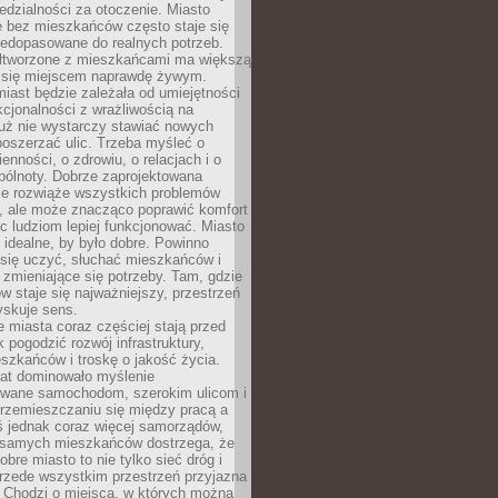
dzialności za otoczenie. Miasto
e bez mieszkańców często staje się
iedopasowane do realnych potrzeb.
łtworzone z mieszkańcami ma większą
 się miejscem naprawdę żywym.
iast będzie zależała od umiejętności
kcjonalności z wrażliwością na
Już nie wystarczy stawiać nowych
oszerzać ulic. Trzeba myśleć o
enności, o zdrowiu, o relacjach i o
pólnoty. Dobrze zaprojektowana
nie rozwiąże wszystkich problemów
, ale może znacząco poprawić komfort
c ludziom lepiej funkcjonować. Miasto
 idealne, by było dobre. Powinno
 się uczyć, słuchać mieszkańców i
zmieniające się potrzeby. Tam, gdzie
w staje się najważniejszy, przestrzeń
yskuje sens.
miasta coraz częściej stają przed
k pogodzić rozwój infrastruktury,
szkańców i troskę o jakość życia.
lat dominowało myślenie
wane samochodom, szerokim ulicom i
rzemieszczaniu się między pracą a
 jednak coraz więcej samorządów,
i samych mieszkańców dostrzega, że
obre miasto to nie tylko sieć dróg i
 przede wszystkim przestrzeń przyjazna
. Chodzi o miejsca, w których można