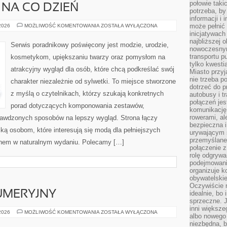
połowie taki
 NA CO DZIEŃ
potrzeba, by
informacji i 
MODA
może pełnić
 2026
MOŻLIWOŚĆ KOMENTOWANIA
ZOSTAŁA WYŁĄCZONA
PLUS
inicjatywac
SIZE
najbliższej 
NA
Serwis poradnikowy poświęcony jest modzie, urodzie,
CO
nowoczesnym
DZIEŃ
transportu p
kosmetykom, upiększaniu twarzy oraz pomysłom na
tylko kwesti
atrakcyjny wygląd dla osób, które chcą podkreślać swój
Miasto przy
nie trzeba 
charakter niezależnie od sylwetki. To miejsce stworzone
dotrzeć do p
z myślą o czytelnikach, którzy szukają konkretnych
autobusy i t
połączeń jest
porad dotyczących komponowania zestawów,
komunikację 
rowerami, ale
sprawdzonych sposobów na lepszy wygląd. Strona łączy
bezpieczna 
ką osobom, które interesują się modą dla pełniejszych
urywającym s
przemyślane 
ęknem w naturalnym wydaniu. Polecamy […]
połączenie z
rolę odgryw
podejmowaniu
organizuje k
obywatelskie
Oczywiście 
UMERYJNY
idealnie, bo
sprzeczne. J
inni większe
PORADNIK
 2026
MOŻLIWOŚĆ KOMENTOWANIA
ZOSTAŁA WYŁĄCZONA
albo nowego
PERFUMERYJNY
niezbędna, 