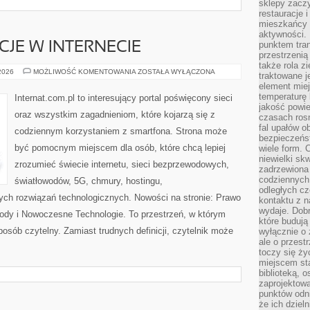
sklepy zacz
restauracje 
mieszkańcy 
aktywności. 
punktem tran
CJE W INTERNECIE
przestrzenią
także rola zi
PRAWO
 2026
MOŻLIWOŚĆ KOMENTOWANIA
ZOSTAŁA WYŁĄCZONA
traktowane j
I
element mie
REGULACJE
W
temperaturę 
Internat.com.pl to interesujący portal poświęcony sieci
INTERNECIE
jakość powie
oraz wszystkim zagadnieniom, które kojarzą się z
czasach ros
fal upałów o
codziennym korzystaniem z smartfona. Strona może
bezpieczeńs
być pomocnym miejscem dla osób, które chcą lepiej
wiele form. 
niewielki sk
zrozumieć świecie internetu, sieci bezprzewodowych,
zadrzewiona 
codziennych 
światłowodów, 5G, chmury, hostingu,
odległych cz
ch rozwiązań technologicznych. Nowości na stronie: Prawo
kontaktu z n
wydaje. Dobr
owody i Nowoczesne Technologie. To przestrzeń, w którym
które budują
posób czytelny. Zamiast trudnych definicji, czytelnik może
wyłącznie o 
ale o przest
toczy się ży
miejscem sta
biblioteką, 
zaprojektow
punktów odni
że ich dziel