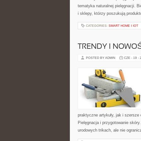
tematyka naturalnej pielęgnacji. 
i sklepy, którzy poszukują produkt
CATEGORIES:
SMART HOME I IOT
TRENDY I NOWOŚ
POSTED BY ADMIN
CZE - 19 -
praktyczne artykuły, jak i szersze
Pielęgnacja i przygotowanie skóry
urodowych trikach, ale nie ogranic