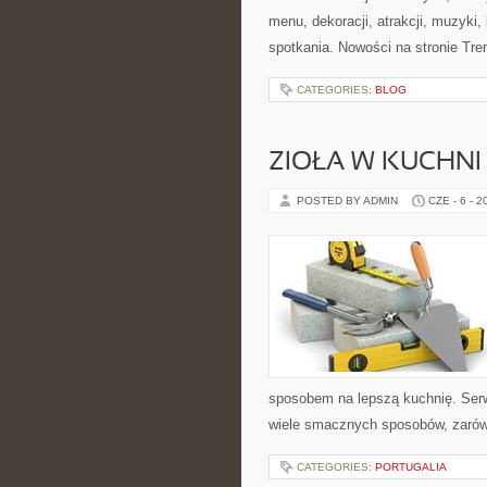
menu, dekoracji, atrakcji, muzyki
spotkania. Nowości na stronie Tren
CATEGORIES:
BLOG
ZIOŁA W KUCHNI
POSTED BY ADMIN
CZE - 6 - 2
sposobem na lepszą kuchnię. Ser
wiele smacznych sposobów, zarówn
CATEGORIES:
PORTUGALIA