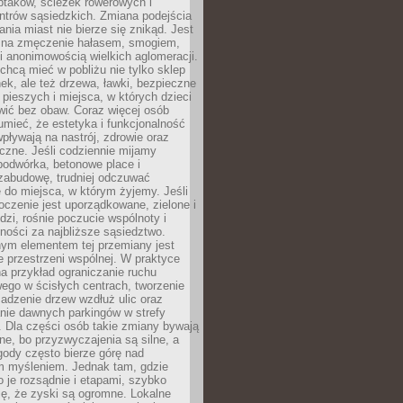
ptaków, ścieżek rowerowych i
ntrów sąsiedzkich. Zmiana podejścia
ania miast nie bierze się znikąd. Jest
 na zmęczenie hałasem, smogiem,
 anonimowością wielkich aglomeracji.
hcą mieć w pobliżu nie tylko sklep
ek, ale też drzewa, ławki, bezpieczne
a pieszych i miejsca, w których dzieci
wić bez obaw. Coraz więcej osób
mieć, że estetyka i funkcjonalność
wpływają na nastrój, zdrowie oraz
eczne. Jeśli codziennie mijamy
podwórka, betonowe place i
zabudowę, trudniej odczuwać
 do miejsca, w którym żyjemy. Jeśli
oczenie jest uporządkowane, zielone i
udzi, rośnie poczucie wspólnoty i
ności za najbliższe sąsiedztwo.
ym elementem tej przemiany jest
 przestrzeni wspólnej. W praktyce
a przykład ograniczanie ruchu
go w ścisłych centrach, tworzenie
adzenie drzew wzdłuż ulic oraz
nie dawnych parkingów w strefy
 Dla części osób takie zmiany bywają
ne, bo przyzwyczajenia są silne, a
ody często bierze górę nad
m myśleniem. Jednak tam, gdzie
je rozsądnie i etapami, szybko
ę, że zyski są ogromne. Lokalne