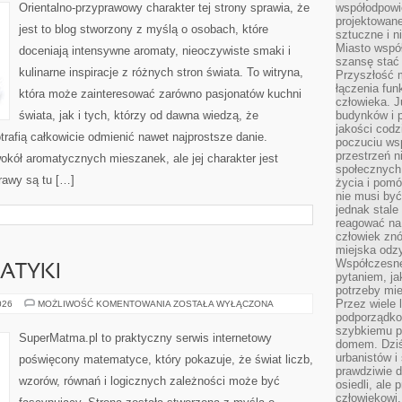
Orientalno-przyprawowy charakter tej strony sprawia, że
współodpowie
projektowan
jest to blog stworzony z myślą o osobach, które
sztuczne i n
Miasto wspó
doceniają intensywne aromaty, nieoczywiste smaki i
szansę stać
kulinarne inspiracje z różnych stron świata. To witryna,
Przyszłość m
łączenia fun
która może zainteresować zarówno pasjonatów kuchni
człowieka. 
świata, jak i tych, którzy od dawna wiedzą, że
budynków i p
jakości codzi
rafią całkowicie odmienić nawet najprostsze danie.
poczuciu ws
przestrzeń 
okół aromatycznych mieszanek, ale jej charakter jest
społecznych
rawy są tu […]
życia i pomó
nie musi być
jednak stale
reagować na 
człowiek znó
miejska odz
Współczesne 
ATYKI
pytaniem, ja
potrzeby mie
Przez wiele 
HISTORIA
026
MOŻLIWOŚĆ KOMENTOWANIA
ZOSTAŁA WYŁĄCZONA
MATEMATYKI
podporządko
szybkiemu p
SuperMatma.pl to praktyczny serwis internetowy
domem. Dziś
urbanistów 
poświęcony matematyce, który pokazuje, że świat liczb,
prawdziwie d
wzorów, równań i logicznych zależności może być
osiedli, ale
człowiekowi