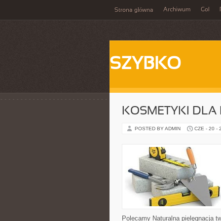
Archiwum
Gol
Strona główna
SZYBKO
KOSMETYKI DLA 
POSTED BY ADMIN
CZE - 20 -
Polecamy Naturalna pielęgnacja t