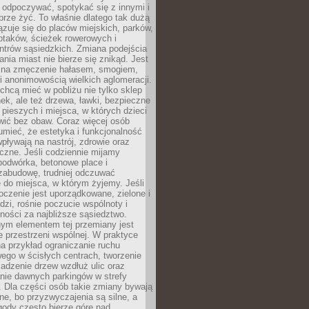
 odpoczywać, spotykać się z innymi i
brze żyć. To właśnie dlatego tak dużą
zuje się do placów miejskich, parków,
ptaków, ścieżek rowerowych i
ntrów sąsiedzkich. Zmiana podejścia
ania miast nie bierze się znikąd. Jest
 na zmęczenie hałasem, smogiem,
 anonimowością wielkich aglomeracji.
hcą mieć w pobliżu nie tylko sklep
ek, ale też drzewa, ławki, bezpieczne
a pieszych i miejsca, w których dzieci
wić bez obaw. Coraz więcej osób
mieć, że estetyka i funkcjonalność
wpływają na nastrój, zdrowie oraz
eczne. Jeśli codziennie mijamy
podwórka, betonowe place i
zabudowę, trudniej odczuwać
 do miejsca, w którym żyjemy. Jeśli
oczenie jest uporządkowane, zielone i
udzi, rośnie poczucie wspólnoty i
ności za najbliższe sąsiedztwo.
ym elementem tej przemiany jest
 przestrzeni wspólnej. W praktyce
a przykład ograniczanie ruchu
go w ścisłych centrach, tworzenie
adzenie drzew wzdłuż ulic oraz
nie dawnych parkingów w strefy
 Dla części osób takie zmiany bywają
ne, bo przyzwyczajenia są silne, a
ody często bierze górę nad