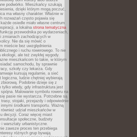
ane podwórko. Mieszkańcy szukają
esienia, dzięki którym mogą poczuć,
nica ma własny charakter. Właśnie w
ch rozważań często pojawia się
 każde osiedle miało własne centrum
inspiracji, a lokalna
strona tematyczna
 funkcję przewodnika po wydarzeniach,
h i zmianach zachodzących w
okolicy. Nie da się mówić o
 mieście bez uwzględnienia
ublicznego i ruchu rowerowego. To nie
a ekologii, ale też zwykłej wygody.
jazne mieszkańcom to takie, w którym
posiadać samochodu, by sprawnie
racy, szkoły czy lekarza. Gdy
ramwaje kursują regularnie, a sieć
 logiczna, ludzie chętniej wybierają
zbiorową. Podobnie dzieje się z
 tylko wtedy, gdy infrastruktura jest
i spójna. Malowanie symbolu roweru na
ię pasie nie wystarcza. Potrzebne są
trasy, stojaki, przejazdy i odpowiednie
 innymi środkami transportu. Ważną
a również udział mieszkańców w
 decyzji. Coraz więcej miast
onsultacje społeczne, budżety
 i warsztaty urbanistyczne.
nie zawsze proces ten przebiega
 interesy różnych grup bywają