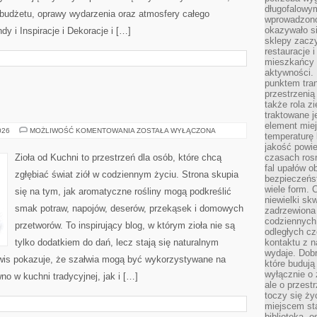
długofalowy
, budżetu, oprawy wydarzenia oraz atmosfery całego
wprowadzono 
okazywało si
dy i Inspiracje i Dekoracje i […]
sklepy zacz
restauracje 
mieszkańcy 
aktywności. 
punktem tran
przestrzenią
także rola zi
traktowane j
element mie
ZIOŁA
026
MOŻLIWOŚĆ KOMENTOWANIA
ZOSTAŁA WYŁĄCZONA
temperaturę 
W
KUCHNI
jakość powie
Zioła od Kuchni to przestrzeń dla osób, które chcą
czasach ros
fal upałów o
zgłębiać świat ziół w codziennym życiu. Strona skupia
bezpieczeńs
wiele form. 
się na tym, jak aromatyczne rośliny mogą podkreślić
niewielki sk
smak potraw, napojów, deserów, przekąsek i domowych
zadrzewiona 
codziennych 
przetworów. To inspirujący blog, w którym zioła nie są
odległych cz
tylko dodatkiem do dań, lecz stają się naturalnym
kontaktu z n
wydaje. Dobr
wis pokazuje, że szałwia mogą być wykorzystywane na
które budują
wyłącznie o 
o w kuchni tradycyjnej, jak i […]
ale o przest
toczy się ży
miejscem sta
biblioteką, 