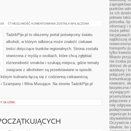
zaprojektow
punktów odni
że ich dziel
połowie taki
potrzeba, by
TADZIKPIJE
026
MOŻLIWOŚĆ KOMENTOWANIA
ZOSTAŁA WYŁĄCZONA
informacji i 
może pełnić
TadzikPije.pl to obszerny portal poświęcony światu
inicjatywac
najbliższej 
alkoholi, w którym odbiorca może znaleźć ciekawe
nowoczesnym
transportu p
treści dotyczące trunków regionalnych. Strona została
tylko kwesti
stworzona z myślą o osobach, które chcą zgłębiać
Miasto przy
nie trzeba 
różnorodność smaków i szukają miejsca, gdzie tematy
dotrzeć do p
związane z alkoholem są przedstawiane w sposób
autobusy i t
połączeń jest
 którym kulinaria łączą się z codzienną ciekawością.
komunikację 
rowerami, ale
 i Szampany i Wina Musujące. Na stronie TadzikPije.pl
bezpieczna 
urywającym s
przemyślane 
połączenie z
RY DŁUŻNE
rolę odgryw
podejmowaniu
organizuje k
obywatelskie
 POCZĄTKUJĄCYCH
Oczywiście 
idealnie, bo