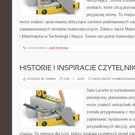
fascynujący. Strona został
osobach, które chcą poznaw
przyjaznej strony. To miejs
może znaleźć opracowania dotyczące zarówno podstawowych zagad
zaawansowanych tematów matematycznych. Zobacz także Mate
i Matematyka w Technologii i Nauce. Serwis ten portal matematy
CATEGORIES:
AMSTERDAM
HISTORIE I INSPIRACJE CZYTELN
POSTED BY ADMIN
CZE - 7 - 2026
MOŻLIWOŚĆ KOMENTOWAN
Sala Lacerta to rozbudowan
poświęcony planowaniu przy
może znaleźć wskazówki do
została przygotowana z myś
zaplanować wydarzenie w s
przypadkowych decyzji, poś
chaosu. To miejsce dla tych, którzy szukają czytelnych porad zw