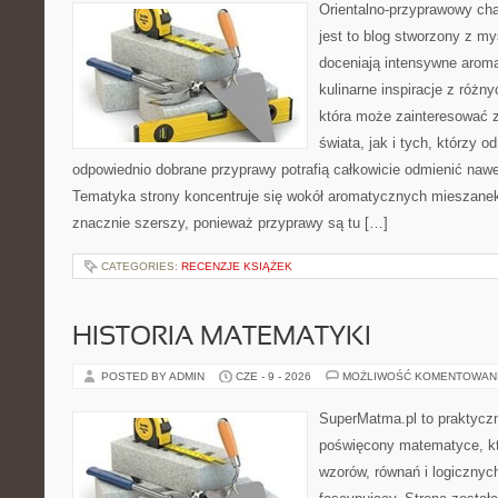
Orientalno-przyprawowy char
jest to blog stworzony z my
doceniają intensywne aroma
kulinarne inspiracje z różny
która może zainteresować 
świata, jak i tych, którzy 
odpowiednio dobrane przyprawy potrafią całkowicie odmienić nawe
Tematyka strony koncentruje się wokół aromatycznych mieszanek, 
znacznie szerszy, ponieważ przyprawy są tu […]
CATEGORIES:
RECENZJE KSIĄŻEK
HISTORIA MATEMATYKI
POSTED BY ADMIN
CZE - 9 - 2026
MOŻLIWOŚĆ KOMENTOWAN
SuperMatma.pl to praktyczn
poświęcony matematyce, któ
wzorów, równań i logicznyc