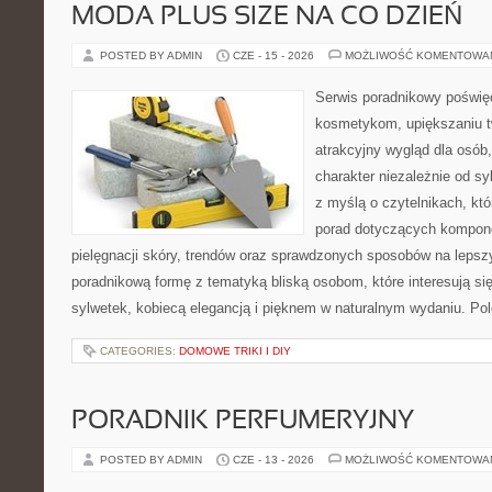
MODA PLUS SIZE NA CO DZIEŃ
POSTED BY ADMIN
CZE - 15 - 2026
MOŻLIWOŚĆ KOMENTOWA
Serwis poradnikowy poświęc
kosmetykom, upiększaniu 
atrakcyjny wygląd dla osób
charakter niezależnie od sy
z myślą o czytelnikach, kt
porad dotyczących kompon
pielęgnacji skóry, trendów oraz sprawdzonych sposobów na lepsz
poradnikową formę z tematyką bliską osobom, które interesują si
sylwetek, kobiecą elegancją i pięknem w naturalnym wydaniu. P
CATEGORIES:
DOMOWE TRIKI I DIY
PORADNIK PERFUMERYJNY
POSTED BY ADMIN
CZE - 13 - 2026
MOŻLIWOŚĆ KOMENTOWA