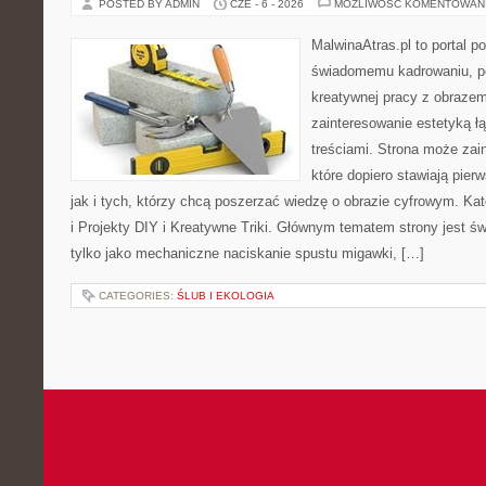
POSTED BY ADMIN
CZE - 6 - 2026
MOŻLIWOŚĆ KOMENTOWAN
MalwinaAtras.pl to portal 
świadomemu kadrowaniu, po
kreatywnej pracy z obrazem.
zainteresowanie estetyką łą
treściami. Strona może za
które dopiero stawiają pier
jak i tych, którzy chcą poszerzać wiedzę o obrazie cyfrowym. Ka
i Projekty DIY i Kreatywne Triki. Głównym tematem strony jest świ
tylko jako mechaniczne naciskanie spustu migawki, […]
CATEGORIES:
ŚLUB I EKOLOGIA