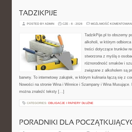
TADZIKPIJE
POSTED BY ADMIN
CZE - 6 - 2026
MOŻLIWOŚĆ KOMENTOWAN
TadzikPije.pl to obszerny p
alkoholi, w którym odbiorc
treści dotyczące trunków re
stworzona z myślą o osobac
różnorodność smaków i szu
związane z alkoholem są p
barwny. To internetowy zakątek, w którym kulinaria łączą się z c
Nowości na stronie Wina i Winnice i Szampany i Wina Musujące. N
można znaleźć teksty […]
CATEGORIES:
OBLIGACJE I PAPIERY DŁUŻNE
PORADNIKI DLA POCZĄTKUJĄCY