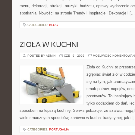
menu, dekoracji, atrakcji, muzyki, budżetu, oprawy wydarzenia o
spotkania. Nowości na stronie Trendy i Inspiracje i Dekoracje i […
CATEGORIES:
BLOG
ZIOŁA W KUCHNI
POSTED BY ADMIN
CZE - 6 - 2026
MOŻLIWOŚĆ KOMENTOWAN
Zioła od Kuchni to przestrz
zgłębiać świat ziół w codzi
się na tym, jak aromatyczn
smak potraw, napojów, des
przetworów. To inspirujący 
tylko dodatkiem do dań, lec
sposobem na lepszą kuchnię. Serwis pokazuje, że szałwia mogą
wiele smacznych sposobów, zarówno w kuchni tradycyjnej, jak i 
CATEGORIES:
PORTUGALIA