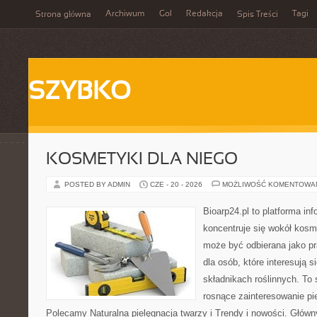
Archiwum
Gol
Redakcja
Tagi
Strona główna
Spis Treści
SZYBKO
KOSMETYKI DLA NIEGO
POSTED BY ADMIN
CZE - 20 - 2026
MOŻLIWOŚĆ KOMENTOWA
Bioarp24.pl to platforma in
koncentruje się wokół kosm
może być odbierana jako pr
dla osób, które interesują 
składnikach roślinnych. To 
rosnące zainteresowanie pie
Polecamy Naturalna pielęgnacja twarzy i Trendy i nowości. Głów