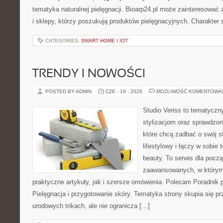
tematyka naturalnej pielęgnacji. Bioarp24.pl może zainteresować
i sklepy, którzy poszukują produktów pielęgnacyjnych. Charakter s
CATEGORIES:
SMART HOME I IOT
TRENDY I NOWOŚCI
POSTED BY ADMIN
CZE - 19 - 2026
MOŻLIWOŚĆ KOMENTOWA
Studio Veriss to tematyczn
stylizacjom oraz sprawdz
które chcą zadbać o swój s
lifestylowy i łączy w sobie
beauty. To serwis dla począ
zaawansowanych, w którym
praktyczne artykuły, jak i szersze omówienia. Polecam Poradnik po
Pielęgnacja i przygotowanie skóry. Tematyka strony skupia się p
urodowych trikach, ale nie ogranicza […]