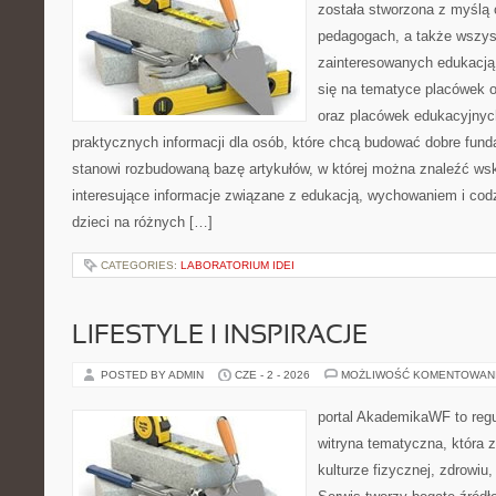
została stworzona z myślą
pedagogach, a także wszys
zainteresowanych edukacją 
się na tematyce placówek o
oraz placówek edukacyjnyc
praktycznych informacji dla osób, które chcą budować dobre fun
stanowi rozbudowaną bazę artykułów, w której można znaleźć ws
interesujące informacje związane z edukacją, wychowaniem i co
dzieci na różnych […]
CATEGORIES:
LABORATORIUM IDEI
LIFESTYLE I INSPIRACJE
POSTED BY ADMIN
CZE - 2 - 2026
MOŻLIWOŚĆ KOMENTOWAN
portal AkademikaWF to reg
witryna tematyczna, która 
kulturze fizycznej, zdrowiu, 