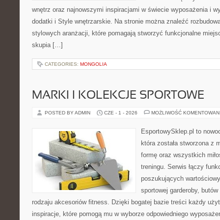
wnętrz oraz najnowszymi inspiracjami w świecie wyposażenia i wy
dodatki i Style wnętrzarskie. Na stronie można znaleźć rozbudow
stylowych aranżacji, które pomagają stworzyć funkcjonalne miejs
skupia […]
CATEGORIES:
MONGOLIA
MARKI I KOLEKCJE SPORTOWE
POSTED BY ADMIN
CZE - 1 - 2026
MOŻLIWOŚĆ KOMENTOWAN
EsportowySklep.pl to nowoc
która została stworzona z 
formę oraz wszystkich mił
treningu. Serwis łączy funk
poszukujących wartościow
sportowej garderoby, butów
rodzaju akcesoriów fitness. Dzięki bogatej bazie treści każdy uż
inspiracje, które pomogą mu w wyborze odpowiedniego wyposażeni