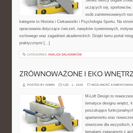
Serwis tworzy bogate źródło
uczących się, sportowców, 
osób zainteresowanych ro
kategorie to Historia i Ciekawostki i Psychologia Sportu. Na str
opracowania dotyczące ćwiczeń, nawyków żywieniowych, motywac
ruchowego oraz zagadnień akademickich. Dzięki temu portal inte
praktycznymi […]
CATEGORIES:
ANALIZA SKŁADNIKÓW
ZRÓWNOWAŻONE I EKO WNĘTR
POSTED BY ADMIN
CZE - 1 - 2026
MOŻLIWOŚĆ KOMENTOWAN
M-Loft Design to nowoczes
tematyce designu wnętrz, kt
poszukujące funkcjonalnyc
apartamentu oraz nowoczes
stworzone dla wszystkich, k
tematami związanymi z arc