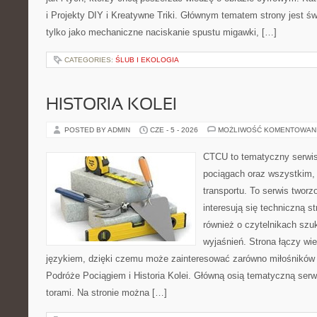
i Projekty DIY i Kreatywne Triki. Głównym tematem strony jest świ
tylko jako mechaniczne naciskanie spustu migawki, […]
CATEGORIES:
ŚLUB I EKOLOGIA
HISTORIA KOLEI
POSTED BY ADMIN
CZE - 5 - 2026
MOŻLIWOŚĆ KOMENTOWAN
CTCU to tematyczny serwis,
pociągach oraz wszystkim, c
transportu. To serwis twor
interesują się techniczną s
również o czytelnikach szu
wyjaśnień. Strona łączy wi
językiem, dzięki czemu może zainteresować zarówno miłośników 
Podróże Pociągiem i Historia Kolei. Główną osią tematyczną serw
torami. Na stronie można […]