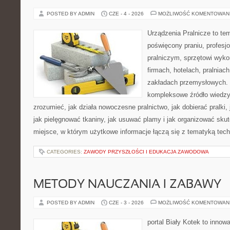
POSTED BY ADMIN
CZE - 4 - 2026
MOŻLIWOŚĆ KOMENTOWAN
Urządzenia Pralnicze to te
poświęcony praniu, profes
pralniczym, sprzętowi wy
firmach, hotelach, pralniac
zakładach przemysłowych. 
kompleksowe źródło wiedzy 
zrozumieć, jak działa nowoczesne pralnictwo, jak dobierać pralki,
jak pielęgnować tkaniny, jak usuwać plamy i jak organizować sku
miejsce, w którym użytkowe informacje łączą się z tematyką techn
CATEGORIES:
ZAWODY PRZYSZŁOŚCI I EDUKACJA ZAWODOWA
METODY NAUCZANIA I ZABAWY
POSTED BY ADMIN
CZE - 3 - 2026
MOŻLIWOŚĆ KOMENTOWAN
portal Biały Kotek to innowa