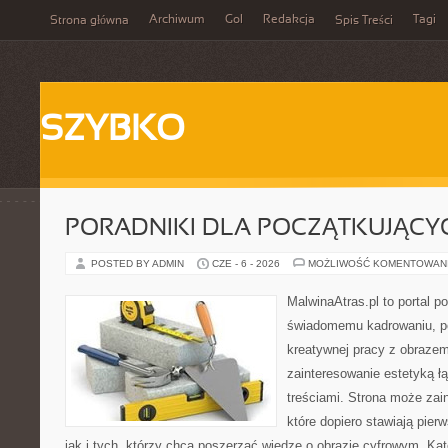
Archiwum
Gol
Redakcja
Tagi
Strona główna
Spis Treści
SZYBKO
PORADNIKI DLA POCZĄTKUJĄCY
POSTED BY ADMIN
CZE - 6 - 2026
MOŻLIWOŚĆ KOMENTOWAN
MalwinaAtras.pl to portal 
świadomemu kadrowaniu, po
kreatywnej pracy z obrazem.
zainteresowanie estetyką łą
treściami. Strona może za
które dopiero stawiają pier
jak i tych, którzy chcą poszerzać wiedzę o obrazie cyfrowym. Ka