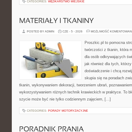
CATEGORIES:
WĘDKARSTWO MIEJSKIE
MATERIAŁY I TKANINY
POSTED BY ADMIN
CZE - 5 - 2026
MOŻLIWOŚĆ KOMENTOWAN
Proszkic.pl to pomocna str
twórczości z tkanin, która m
dla osób odkrywających św
jak również dla tych, którz
doświadczenie i chcą rozwi
skupia się na poradach zw
tkanin, wykonywaniem dekoracji, tworzeniem ubrań, poznawaniem
wykorzystywaniem różnych technik krawieckich w praktyce. To blo
szycie może być nie tylko codziennym zajęciem, […]
CATEGORIES:
PORADY MOTORYZACYJNE
PORADNIK PRANIA