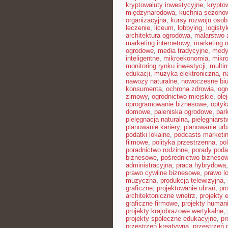
kryptowaluty inwestycyjne
,
krypto
międzynarodowa
,
kuchnia sezono
organizacyjna
,
kursy rozwoju osob
leczenie
,
liceum
,
lobbying
,
logist
architektura ogrodowa
,
malarstwo 
marketing internetowy
,
marketing 
ogrodowe
,
media tradycyjne
,
medy
inteligentne
,
mikroekonomia
,
mikro
monitoring rynku inwestycji
,
multi
edukacji
,
muzyka elektroniczna
,
n
nawozy naturalne
,
nowoczesne biu
konsumenta
,
ochrona zdrowia
,
ogr
zimowy
,
ogrodnictwo miejskie
,
ole
oprogramowanie biznesowe
,
optyk
domowe
,
paleniska ogrodowe
,
par
pielęgnacja naturalna
,
pielęgniarst
planowanie kariery
,
planowanie urb
podatki lokalne
,
podcasts marketi
filmowe
,
polityka przestrzenna
,
po
poradnictwo rodzinne
,
porady pod
biznesowe
,
pośrednictwo bizneso
administracyjna
,
praca hybrydowa
prawo cywilne biznesowe
,
prawo l
muzyczna
,
produkcja telewizyjna
,
graficzne
,
projektowanie ubrań
,
pr
architektoniczne wnętrz
,
projekty 
graficzne firmowe
,
projekty humani
projekty krajobrazowe wertykalne
,
projekty społeczne edukacyjne
,
pr
przestrzeń kreatywna
,
przestrzeń 