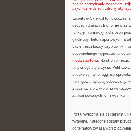
zdalne zarządzanie zespołem
,
zdj
psychiczne dzieci
,
zdrowy styl ży
EsportowySklep.pl to nowoczesna p
osobach dbających o formę oraz w
funkcję informacyjną dla osób po
garderoby, butów sportowych, a ta
bazie treści każdy użytkownik mo
odpowiedniego wyposażenia do upra
moda sportowa
. Na stronie można
aktywnego stylu życia. Publikowa
sneakersy, jakie legginsy sprawdz
treningowa najlepiej odpowiadają
zapoznać się z wieloma wskazówka
zaawansowanych form wysiłku.
Portal wyróżnia się czytelnym ukła
wygodne. Kategorie zostały przyg
do tematów związanych z obuwiem