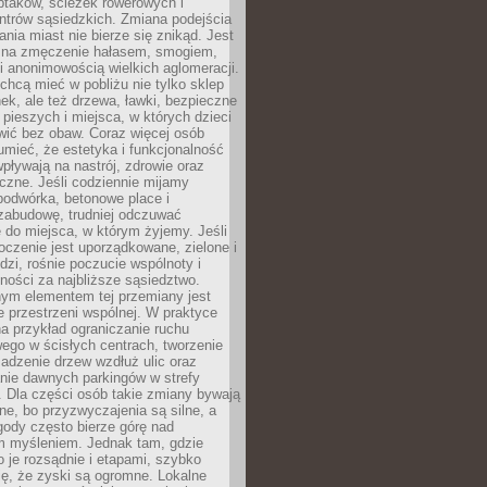
ptaków, ścieżek rowerowych i
ntrów sąsiedzkich. Zmiana podejścia
ania miast nie bierze się znikąd. Jest
 na zmęczenie hałasem, smogiem,
 anonimowością wielkich aglomeracji.
hcą mieć w pobliżu nie tylko sklep
ek, ale też drzewa, ławki, bezpieczne
a pieszych i miejsca, w których dzieci
wić bez obaw. Coraz więcej osób
mieć, że estetyka i funkcjonalność
wpływają na nastrój, zdrowie oraz
eczne. Jeśli codziennie mijamy
podwórka, betonowe place i
zabudowę, trudniej odczuwać
 do miejsca, w którym żyjemy. Jeśli
oczenie jest uporządkowane, zielone i
udzi, rośnie poczucie wspólnoty i
ności za najbliższe sąsiedztwo.
ym elementem tej przemiany jest
 przestrzeni wspólnej. W praktyce
a przykład ograniczanie ruchu
go w ścisłych centrach, tworzenie
adzenie drzew wzdłuż ulic oraz
nie dawnych parkingów w strefy
 Dla części osób takie zmiany bywają
ne, bo przyzwyczajenia są silne, a
ody często bierze górę nad
m myśleniem. Jednak tam, gdzie
je rozsądnie i etapami, szybko
ę, że zyski są ogromne. Lokalne