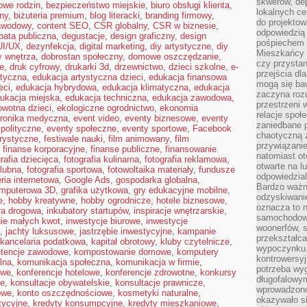
skwerów, de
owe rodzin
,
bezpieczeństwo miejskie
,
biuro obsługi klienta
,
lokalnych ce
ny
,
biżuteria premium
,
blog literacki
,
branding firmowy
,
do projektow
awodowy
,
content SEO
,
CSR globalny
,
CSR w biznesie
,
odpowiedzią
bata publiczna
,
degustacje
,
design graficzny
,
design
pośpiechem i
UI/UX
,
dezynfekcja
,
digital marketing
,
diy artystyczne
,
diy
Mieszkańcy c
y wnętrza
,
dobrostan społeczny
,
domowe oszczędzanie
,
czy przystan
e
,
druk cyfrowy
,
drukarki 3d
,
drzewnictwo
,
dzieci szkolne
,
e-
przejścia dl
styczna
,
edukacja artystyczna dzieci
,
edukacja finansowa
mogą się ba
eci
,
edukacja hybrydowa
,
edukacja klimatyczna
,
edukacja
zaczyna rozu
ukacja miejska
,
edukacja techniczna
,
edukacja zawodowa
,
przestrzeni 
owotna dzieci
,
ekologiczne ogrodnictwo
,
ekonomia
relacje społ
tronika medyczna
,
event video
,
eventy biznesowe
,
eventy
zaniedbane 
polityczne
,
eventy społeczne
,
eventy sportowe
,
Facebook
chaotyczną 
orystyczne
,
festiwale nauki
,
film animowany
,
film
przywiązanie
,
finanse korporacyjne
,
finanse publiczne
,
finansowanie
natomiast ot
grafia dziecięca
,
fotografia kulinarna
,
fotografia reklamowa
,
otwarte na l
ślubna
,
fotografia sportowa
,
fotowoltaika materiały
,
fundusze
odpowiedzial
eria internetowa
,
Google Ads
,
gospodarka globalna
,
Bardzo ważn
omputerowa 3D
,
grafika użytkowa
,
gry edukacyjne mobilne
,
odzyskiwanie
e
,
hobby kreatywne
,
hobby ogrodnicze
,
hotele biznesowe
,
oznacza to n
ura drogowa
,
inkubatory startupów
,
inspiracje wnętrzarskie
,
samochodowe
ie małych kwot
,
inwestycje biurowe
,
inwestycje
woonerfów, s
,
jachty luksusowe
,
jastrzębie inwestycyjne
,
kampanie
przekształca
kancelaria podatkowa
,
kapitał obrotowy
,
kluby czytelnicze
,
wypoczynku.
tencje zawodowe
,
kompostowanie domowe
,
komputery
kontrowersyj
lna
,
komunikacja społeczna
,
komunikacja w firmie
,
potrzeba wyg
owe
,
konferencje hotelowe
,
konferencje zdrowotne
,
konkursy
długofalowy
ne
,
konsultacje obywatelskie
,
konsultacje prawnicze
,
wprowadzono 
owe
,
konto oszczędnościowe
,
kosmetyki naturalne
,
okazywało si
tycyjne
,
kredyty konsumpcyjne
,
kredyty mieszkaniowe
,