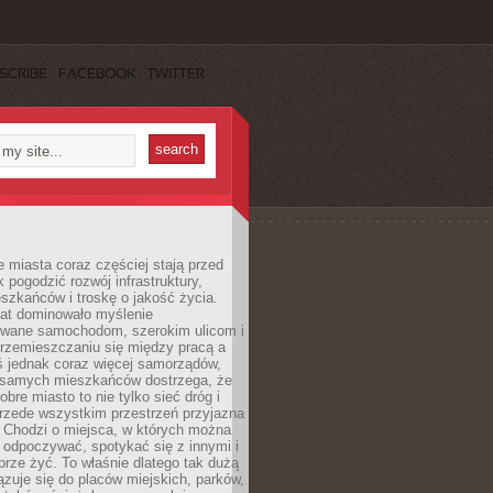
SCRIBE
FACEBOOK
TWITTER
miasta coraz częściej stają przed
k pogodzić rozwój infrastruktury,
szkańców i troskę o jakość życia.
lat dominowało myślenie
wane samochodom, szerokim ulicom i
rzemieszczaniu się między pracą a
 jednak coraz więcej samorządów,
i samych mieszkańców dostrzega, że
obre miasto to nie tylko sieć dróg i
 przede wszystkim przestrzeń przyjazna
. Chodzi o miejsca, w których można
 odpoczywać, spotykać się z innymi i
brze żyć. To właśnie dlatego tak dużą
zuje się do placów miejskich, parków,