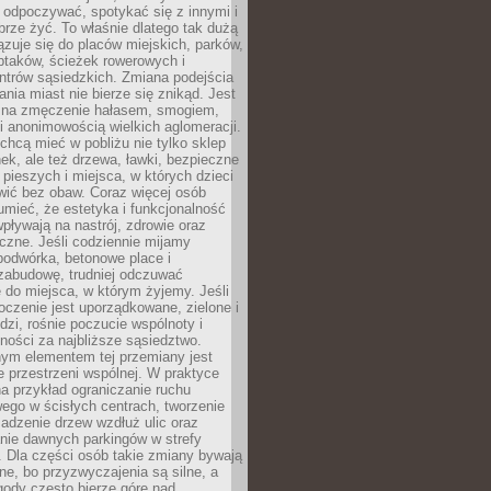
 odpoczywać, spotykać się z innymi i
brze żyć. To właśnie dlatego tak dużą
zuje się do placów miejskich, parków,
ptaków, ścieżek rowerowych i
ntrów sąsiedzkich. Zmiana podejścia
ania miast nie bierze się znikąd. Jest
 na zmęczenie hałasem, smogiem,
 anonimowością wielkich aglomeracji.
hcą mieć w pobliżu nie tylko sklep
ek, ale też drzewa, ławki, bezpieczne
a pieszych i miejsca, w których dzieci
wić bez obaw. Coraz więcej osób
mieć, że estetyka i funkcjonalność
wpływają na nastrój, zdrowie oraz
eczne. Jeśli codziennie mijamy
podwórka, betonowe place i
zabudowę, trudniej odczuwać
 do miejsca, w którym żyjemy. Jeśli
oczenie jest uporządkowane, zielone i
udzi, rośnie poczucie wspólnoty i
ności za najbliższe sąsiedztwo.
ym elementem tej przemiany jest
 przestrzeni wspólnej. W praktyce
a przykład ograniczanie ruchu
go w ścisłych centrach, tworzenie
adzenie drzew wzdłuż ulic oraz
nie dawnych parkingów w strefy
 Dla części osób takie zmiany bywają
ne, bo przyzwyczajenia są silne, a
ody często bierze górę nad