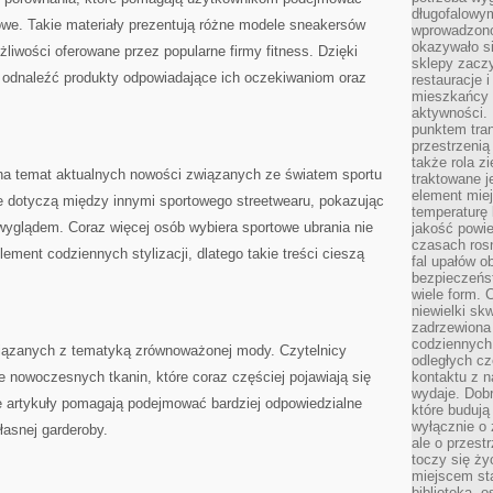
długofalowy
we. Takie materiały prezentują różne modele sneakersów
wprowadzono 
okazywało si
liwości oferowane przez popularne firmy fitness. Dzięki
sklepy zacz
 odnaleźć produkty odpowiadające ich oczekiwaniom oraz
restauracje 
mieszkańcy 
aktywności. 
punktem tran
przestrzenią
także rola zi
 na temat aktualnych nowości związanych ze światem sportu
traktowane j
element mie
je dotyczą między innymi sportowego streetwearu, pokazując
temperaturę 
wyglądem. Coraz więcej osób wybiera sportowe ubrania nie
jakość powie
czasach ros
element codziennych stylizacji, dlatego takie treści cieszą
fal upałów o
bezpieczeńs
wiele form. 
niewielki sk
zadrzewiona 
codziennych 
wiązanych z tematyką zrównoważonej mody. Czytelnicy
odległych cz
 nowoczesnych tkanin, które coraz częściej pojawiają się
kontaktu z n
wydaje. Dobr
ie artykuły pomagają podejmować bardziej odpowiedzialne
które budują
wyłącznie o 
asnej garderoby.
ale o przest
toczy się ży
miejscem sta
biblioteką, 