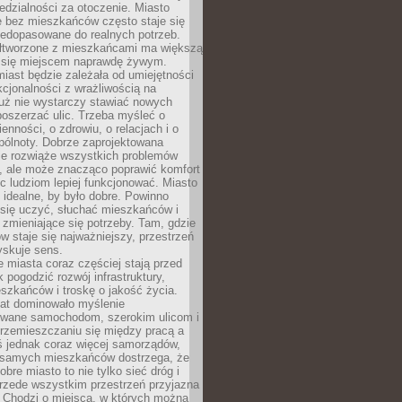
dzialności za otoczenie. Miasto
e bez mieszkańców często staje się
iedopasowane do realnych potrzeb.
łtworzone z mieszkańcami ma większą
 się miejscem naprawdę żywym.
iast będzie zależała od umiejętności
kcjonalności z wrażliwością na
Już nie wystarczy stawiać nowych
oszerzać ulic. Trzeba myśleć o
enności, o zdrowiu, o relacjach i o
pólnoty. Dobrze zaprojektowana
nie rozwiąże wszystkich problemów
, ale może znacząco poprawić komfort
c ludziom lepiej funkcjonować. Miasto
 idealne, by było dobre. Powinno
 się uczyć, słuchać mieszkańców i
zmieniające się potrzeby. Tam, gdzie
w staje się najważniejszy, przestrzeń
yskuje sens.
miasta coraz częściej stają przed
k pogodzić rozwój infrastruktury,
szkańców i troskę o jakość życia.
lat dominowało myślenie
wane samochodom, szerokim ulicom i
rzemieszczaniu się między pracą a
 jednak coraz więcej samorządów,
i samych mieszkańców dostrzega, że
obre miasto to nie tylko sieć dróg i
 przede wszystkim przestrzeń przyjazna
. Chodzi o miejsca, w których można