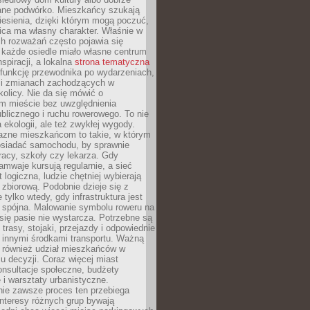
ane podwórko. Mieszkańcy szukają
esienia, dzięki którym mogą poczuć,
nica ma własny charakter. Właśnie w
ch rozważań często pojawia się
 każde osiedle miało własne centrum
inspiracji, a lokalna
strona tematyczna
 funkcję przewodnika po wydarzeniach,
h i zmianach zachodzących w
okolicy. Nie da się mówić o
 mieście bez uwzględnienia
ublicznego i ruchu rowerowego. To nie
a ekologii, ale też zwykłej wygody.
jazne mieszkańcom to takie, w którym
posiadać samochodu, by sprawnie
racy, szkoły czy lekarza. Gdy
ramwaje kursują regularnie, a sieć
 logiczna, ludzie chętniej wybierają
zbiorową. Podobnie dzieje się z
 tylko wtedy, gdy infrastruktura jest
i spójna. Malowanie symbolu roweru na
ię pasie nie wystarcza. Potrzebne są
trasy, stojaki, przejazdy i odpowiednie
 innymi środkami transportu. Ważną
a również udział mieszkańców w
 decyzji. Coraz więcej miast
onsultacje społeczne, budżety
 i warsztaty urbanistyczne.
nie zawsze proces ten przebiega
 interesy różnych grup bywają