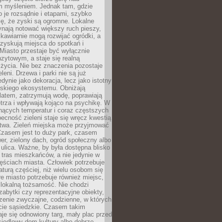
m myśleniem. Jednak tam, gdzie
je rozsądnie i etapami, szybko
ę, że zyski są ogromne. Lokalne
ynają notować większy ruch pieszy,
i kawiarnie mogą rozwijać ogródki, a
zyskują miejsca do spotkań i
Miasto przestaje być wyłącznie
zytowym, a staje się realną
 życia. Nie bez znaczenia pozostaje
eleni. Drzewa i parki nie są już
edynie jako dekoracja, lecz jako istotny
jskiego ekosystemu. Obniżają
latem, zatrzymują wodę, poprawiają
trza i wpływają kojąco na psychikę. W
nących temperatur i coraz częstszych
becność zieleni staje się wręcz kwestią
twa. Zieleń miejska może przyjmować
Czasem jest to duży park, czasem
wer, zielony dach, ogród społeczny albo
ulica. Ważne, by była dostępna blisko
tras mieszkańców, a nie jedynie w
ęściach miasta. Człowiek potrzebuje
aturą częściej, niż wielu osobom się
e miasto potrzebuje również miejsc,
 lokalną tożsamość. Nie chodzi
zabytki czy reprezentacyjne obiekty,
rzenie zwyczajne, codzienne, w których
cie sąsiedzkie. Czasem takim
je się odnowiony targ, mały plac przed
osiedlowy dom kultury albo dobrze