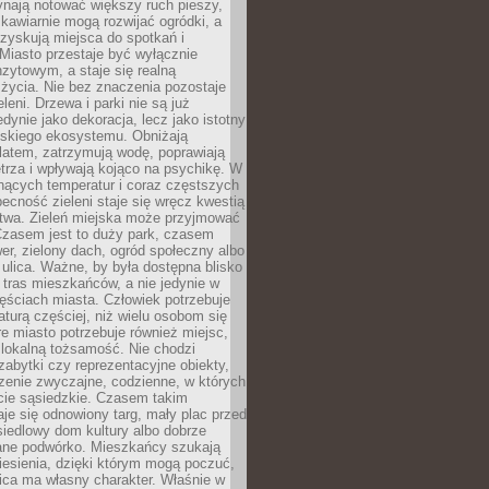
ynają notować większy ruch pieszy,
i kawiarnie mogą rozwijać ogródki, a
zyskują miejsca do spotkań i
Miasto przestaje być wyłącznie
zytowym, a staje się realną
 życia. Nie bez znaczenia pozostaje
eleni. Drzewa i parki nie są już
edynie jako dekoracja, lecz jako istotny
jskiego ekosystemu. Obniżają
latem, zatrzymują wodę, poprawiają
trza i wpływają kojąco na psychikę. W
nących temperatur i coraz częstszych
becność zieleni staje się wręcz kwestią
twa. Zieleń miejska może przyjmować
Czasem jest to duży park, czasem
wer, zielony dach, ogród społeczny albo
ulica. Ważne, by była dostępna blisko
tras mieszkańców, a nie jedynie w
ęściach miasta. Człowiek potrzebuje
aturą częściej, niż wielu osobom się
e miasto potrzebuje również miejsc,
 lokalną tożsamość. Nie chodzi
zabytki czy reprezentacyjne obiekty,
rzenie zwyczajne, codzienne, w których
cie sąsiedzkie. Czasem takim
je się odnowiony targ, mały plac przed
osiedlowy dom kultury albo dobrze
ane podwórko. Mieszkańcy szukają
esienia, dzięki którym mogą poczuć,
nica ma własny charakter. Właśnie w