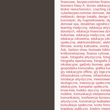
finansowe
,
bezpieczeństwo finans
biurowce klasy A
,
biznes edukacyj
broker nieruchomości
,
coaching z
cyberbezpieczeństwo domowe
,
de
meblarski
,
design światła
,
design 
kosmetyki
,
diy majsterkowanie
,
di
domowe spa
,
doradztwo ogrodnicz
learning medyczny
,
edukacja arty
dorosłych
,
edukacja finansowa dzi
kulturowa
,
edukacja medyczna
,
ed
edukacja zdrowotna
,
edukacja zdr
społeczna
,
elektromobilność
,
elek
filmowe
,
eventy kulturalne
,
eventy 
Ads
,
fashion show
,
festiwale folkl
krótkometrażowy
,
finanse cyfrowe
nauki
,
fotografia artystyczna
,
foto
fotografia reportażowa
,
fotografia 
inkubacyjne
,
gadżety biurowe
,
gal
gospodarka komunalna
,
grafika k
gry edukacyjne offline
,
gry logiczn
infrastruktura cyfrowa
,
infrastrukt
instalacje artystyczne
,
inwestowan
ekologiczne
,
inwestycje społeczne
edukacyjne
,
kampanie społeczne
,
know-how
,
kodeks etyczny
,
kompe
mobilne
,
komunikacja interpersona
komunikatory
,
konferencje biznes
artystyczne
,
konstrukcje budowla
konsultacje społeczne
,
konto firm
krajobraz publiczny
,
kredyty inwes