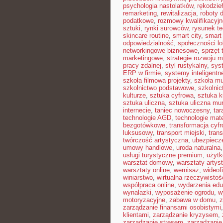
psychologia nastolatków
,
rękodzie
remarketing
,
rewitalizacja
,
roboty
podatkowe
,
rozmowy kwalifikacyjn
sztuki
,
rynki surowców
,
rysunek t
skincare routine
,
smart city
,
smart 
odpowiedzialność
,
społeczności lo
networkingowe biznesowe
,
sprzęt 
marketingowe
,
strategie rozwoju m
pracy zdalnej
,
styl rustykalny
,
sys
ERP w firmie
,
systemy inteligent
szkoła filmowa projekty
,
szkoła m
szkolnictwo podstawowe
,
szkolni
kulturze
,
sztuka cyfrowa
,
sztuka k
sztuka uliczna
,
sztuka uliczna mur
internecie
,
taniec nowoczesny
,
tar
technologie AGD
,
technologie mat
bezgotówkowe
,
transformacja cyf
luksusowy
,
transport miejski
,
trans
twórczość artystyczna
,
ubezpiecz
umowy handlowe
,
uroda naturalna
usługi turystyczne premium
,
użytk
warsztat domowy
,
warsztaty artys
warsztaty online
,
wernisaż
,
wideof
winiarstwo
,
wirtualna rzeczywistoś
współpraca online
,
wydarzenia edu
wynalazki
,
wyposażenie ogrodu
,
w
motoryzacyjne
,
zabawa w domu
,
z
zarządzanie finansami osobistymi
klientami
,
zarządzanie kryzysem
,
zarządzanie stresem
,
zarządzanie