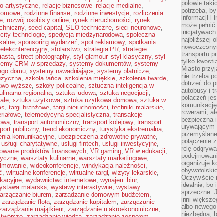
połowie taki
ło artystyczne
,
relacje biznesowe
,
relacje medialne
,
potrzeba, by
 domowe
,
rodzinne finanse
,
rodzinne inwestycje
,
rozliczenia
informacji i 
e
,
rozwój osobisty online
,
rynek nieruchomości
,
rynek
może pełnić
echniczny
,
seed capital
,
SEO techniczne
,
sieci neuronowe
,
inicjatywac
city technologie
,
spedycja międzynarodowa
,
społeczna
najbliższej 
kalne
,
sponsoring wydarzeń
,
spot reklamowy
,
spotkania
nowoczesnym
telekonferencyjny
,
stolarstwo
,
strategia PR
,
strategie
transportu p
iasta
,
street photography
,
styl glamour
,
styl klasyczny
,
styl
tylko kwesti
temy CRM w sprzedaży
,
systemy dokumentów
,
systemy
Miasto przy
nego domu
,
systemy nawadniające
,
systemy płatnicze
,
nie trzeba 
uzyczna
,
szkoła tańca
,
szkolenia miękkie
,
szkolenia twarde
,
dotrzeć do p
ctwo wyższe
,
szkoły policealne
,
sztuczna inteligencja w
autobusy i t
ulinarna regionalna
,
sztuka ludowa
,
sztuka negocjacji
,
połączeń jest
ale
,
sztuka użytkowa
,
sztuka użytkowa domowa
,
sztuka w
komunikację 
as
,
targi branżowe
,
targi nieruchomości
,
techniki malarskie
,
rowerami, ale
eriałowe
,
telemedycyna specjalistyczna
,
transakcje
bezpieczna 
rowa
,
transport autonomiczny
,
transport kolejowy
,
transport
urywającym s
port publiczny
,
trend ekonomiczny
,
turystyka ekstremalna
,
przemyślane 
enia komunikacyjne
,
ubezpieczenia zdrowotne prywatne
,
połączenie z
,
usługi charytatywne
,
usługi fintech
,
usługi inwestycyjne
,
rolę odgryw
owanie produktów finansowych
,
VR gaming
,
VR w edukacji
,
podejmowaniu
tyczne
,
warsztaty kulinarne
,
warsztaty marketingowe
,
organizuje k
ilmowanie
,
wideokonferencje
,
windykacja należności
,
obywatelskie
ć
,
wirtualne konferencje
,
wirtualne targi
,
wizyty lekarskie
,
Oczywiście 
kacyjne
,
wydawnictwo internetowe
,
wynajem biur
,
idealnie, bo
ystawa malarska
,
wystawy interaktywne
,
wystawy
sprzeczne. J
arządzanie biurem
,
zarządzanie domowym budżetem
,
inni większe
,
zarządzanie flotą
,
zarządzanie kapitałem
,
zarządzanie
albo nowego
zarządzanie majątkiem
,
zarządzanie makroekonomiczne
,
niezbędna, 
 twórcze
,
zarządzanie wiedzą
,
zarządzanie zespołem
,