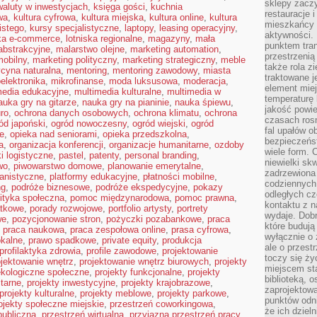
sklepy zacz
waluty w inwestycjach
,
księga gości
,
kuchnia
restauracje 
wa
,
kultura cyfrowa
,
kultura miejska
,
kultura online
,
kultura
mieszkańcy 
istego
,
kursy specjalistyczne
,
laptopy
,
leasing operacyjny
,
aktywności. 
yka e-commerce
,
lotniska regionalne
,
magazyny
,
mała
punktem tran
abstrakcyjne
,
malarstwo olejne
,
marketing automation
,
przestrzenią
mobilny
,
marketing polityczny
,
marketing strategiczny
,
meble
także rola zi
cyna naturalna
,
mentoring
,
mentoring zawodowy
,
miasta
traktowane j
elektronika
,
mikrofinanse
,
moda luksusowa
,
moderacja
,
element mie
media edukacyjne
,
multimedia kulturalne
,
multimedia w
temperaturę 
auka gry na gitarze
,
nauka gry na pianinie
,
nauka śpiewu
,
jakość powie
ro
,
ochrona danych osobowych
,
ochrona klimatu
,
ochrona
czasach ros
ód japoński
,
ogród nowoczesny
,
ogród wiejski
,
ogród
fal upałów o
je
,
opieka nad seniorami
,
opieka przedszkolna
,
bezpieczeńs
a
,
organizacja konferencji
,
organizacje humanitarne
,
ozdoby
wiele form. 
ki logistyczne
,
pastel
,
patenty
,
personal branding
,
niewielki sk
wo
,
piwowarstwo domowe
,
planowanie emerytalne
,
zadrzewiona 
anistyczne
,
platformy edukacyjne
,
płatności mobilne
,
codziennych 
ng
,
podróże biznesowe
,
podróże ekspedycyjne
,
pokazy
odległych cz
lityka społeczna
,
pomoc międzynarodowa
,
pomoc prawna
,
kontaktu z n
atkowe
,
porady rozwojowe
,
portfolio artysty
,
portrety
wydaje. Dobr
we
,
pozycjonowanie stron
,
pożyczki pozabankowe
,
praca
które budują
,
praca naukowa
,
praca zespołowa online
,
prasa cyfrowa
,
wyłącznie o 
okalne
,
prawo spadkowe
,
private equity
,
produkcja
ale o przest
profilaktyka zdrowia
,
profile zawodowe
,
projektowanie
toczy się ży
ojektowanie wnętrz
,
projektowanie wnętrz biurowych
,
projekty
miejscem sta
ekologiczne społeczne
,
projekty funkcjonalne
,
projekty
biblioteką, 
tarne
,
projekty inwestycyjne
,
projekty krajobrazowe
,
zaprojektow
projekty kulturalne
,
projekty meblowe
,
projekty parkowe
,
punktów odni
ojekty społeczne miejskie
,
przestrzeń coworkingowa
,
że ich dziel
publiczna
,
przestrzeń wirtualna
,
przyjazna przestrzeń pracy
,