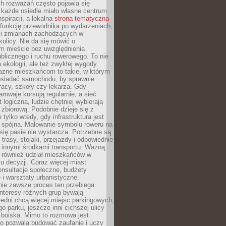
ch rozważań często pojawia się
 każde osiedle miało własne centrum
inspiracji, a lokalna
strona tematyczna
 funkcję przewodnika po wydarzeniach,
h i zmianach zachodzących w
okolicy. Nie da się mówić o
 mieście bez uwzględnienia
ublicznego i ruchu rowerowego. To nie
a ekologii, ale też zwykłej wygody.
jazne mieszkańcom to takie, w którym
posiadać samochodu, by sprawnie
racy, szkoły czy lekarza. Gdy
ramwaje kursują regularnie, a sieć
 logiczna, ludzie chętniej wybierają
zbiorową. Podobnie dzieje się z
 tylko wtedy, gdy infrastruktura jest
i spójna. Malowanie symbolu roweru na
ię pasie nie wystarcza. Potrzebne są
trasy, stojaki, przejazdy i odpowiednie
 innymi środkami transportu. Ważną
a również udział mieszkańców w
 decyzji. Coraz więcej miast
onsultacje społeczne, budżety
 i warsztaty urbanistyczne.
nie zawsze proces ten przebiega
 interesy różnych grup bywają
edni chcą więcej miejsc parkingowych,
go parku, jeszcze inni cichszej ulicy
 boiska. Mimo to rozmowa jest
bo pozwala budować zaufanie i uczy