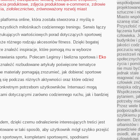
współodpowie
ęcia produktowe
,
zdjęcia produktowe e-commerce
,
zdrowie
projektowan
cia
,
ziołolecznictwo
,
zrównoważony rozwój miast
sztuczne i n
Miasto wspó
latforma online, która została stworzona z myślą o
szansę stać
Przyszłość m
szystkich miłośnikach codziennego treningu. Serwis łączy
łączenia fun
szukujących wartościowych porad dotyczących sportowej
człowieka. 
budynków i p
kże różnego rodzaju akcesoriów fitness. Dzięki bogatej
jakości codzi
że znaleźć inspiracje, które pomogą mu w wyborze
poczuciu ws
przestrzeń 
wiania sportu. Polecam Leginsy i bielizna sportowa i
Eko
społecznych
życia i pomó
 znaleźć rozbudowane artykuły poświęcone tematyce
nie musi być
ne materiały pomagają zrozumieć, jak dobierać sportowe
jednak stale
reagować na 
ą się podczas różnych aktywności oraz które odzież
człowiek znó
 konkretnym potrzebom użytkowników. Internauci mogą
miejska odz
Współczesne 
mi dotyczącymi zarówno codziennego ruchu, jak i bardziej
pytaniem, ja
potrzeby mie
Przez wiele 
podporządko
szybkiemu p
domem. Dziś
dem, dzięki czemu odnalezienie interesujących treści jest
urbanistów 
prawdziwie d
otowane w taki sposób, aby użytkownik mógł szybko przejść
osiedli, ale
 sportowym, kompletami sportowymi, spodniami
człowiekowi