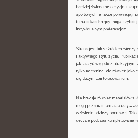
bardziej świadome decyzje zakupo
sportowych, a także porównują moż
temu odwiedzający mogą szybciej
indywidualnym preferencjom.
Strona jest także źródłem wiedzy
i aktywnego stylu życia. Publikac
jak łączyć wygodę z atrakcyjnym 
tylko na trening, ale również jako 
się dużym zainteresowaniem.
Nie brakuje również materiałów z
mogą poznać informacje dotyczące
w świecie odzieży sportowej. Tak
decyzje podczas kompletowania wł