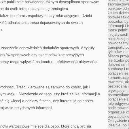
że publikacje poświęcone różnym dyscyplinom sportowym.
zaprojektow
punktów odni
e do osób interesujących się treningiem
że ich dziel
także sportami zespołowymi czy rekreacyjnymi. Dzięki
połowie taki
potrzeba, by
ość odnalezienia treści dopasowanych do swoich
informacji i 
h.
może pełnić
inicjatywac
najbliższej 
nowoczesnym
transportu p
 znaczenie odpowiednich dodatków sportowych. Artykuły
tylko kwesti
egarków sportowych czy akcesoriów kompresyjnych
Miasto przy
nie trzeba 
lementy mogą wpływać na komfort i efektywność aktywności
dotrzeć do p
autobusy i t
połączeń jest
komunikację 
rowerami, ale
bezpieczna 
rodność. Treści kierowane są zarówno do kobiet, jak i
urywającym s
m wieku. Niezależnie od tego, czy ktoś szuka informacji o
przemyślane 
połączenie z
ć się więcej o odzieży fitness, czy interesują go sprzęt
rolę odgryw
aj wiele przydatnych informacji.
podejmowaniu
organizuje k
obywatelskie
Oczywiście 
idealnie, bo
tanowi wartościowe miejsce dla osób, które chcą być na