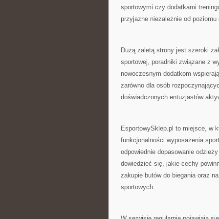
sportowymi czy dodatkami treningo
przyjazne niezależnie od poziomu
Dużą zaletą strony jest szeroki za
sportowej, poradniki związane z w
nowoczesnym dodatkom wspierając
zarówno dla osób rozpoczynających
doświadczonych entuzjastów aktyw
EsportowySklep.pl to miejsce, w k
funkcjonalności wyposażenia sport
odpowiednie dopasowanie odzieży
dowiedzieć się, jakie cechy powin
zakupie butów do biegania oraz n
sportowych.
W serwisie regularnie pojawiają 