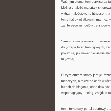
Ważnym elementem serwisu są tak
Można znaleźć materiały skierowan
wytrzymałościowym, fitnessem, a 
temu każdy użytkownik ma możliw
zainteresowań i celów treningowyc
Serwis pomaga również zrozumieć
dotyczące toreb treningowych, z
pokazują, jak nawet niewielkie e
fizycznej.
Dużym atutem strony jest jej różno
mężczyzn, a także do osób w różny
butach do biegania, chce dowiedzie
wspomagający trening, znajdzie tut
ten internetowy portal sportowy s