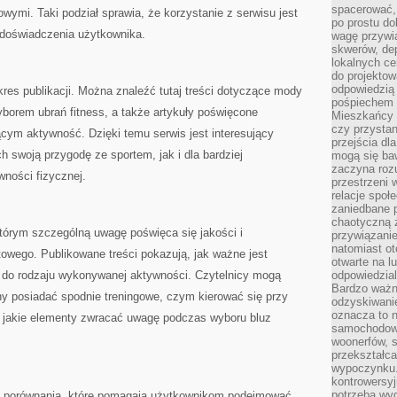
spacerować,
wymi. Taki podział sprawia, że korzystanie z serwisu jest
po prostu do
 doświadczenia użytkownika.
wagę przywią
skwerów, de
lokalnych ce
do projektow
odpowiedzią
kres publikacji. Można znaleźć tutaj treści dotyczące mody
pośpiechem i
yborem ubrań fitness, a także artykuły poświęcone
Mieszkańcy c
czy przystan
ym aktywność. Dzięki temu serwis jest interesujący
przejścia dl
 swoją przygodę ze sportem, jak i dla bardziej
mogą się ba
zaczyna rozu
ności fizycznej.
przestrzeni 
relacje społ
zaniedbane 
chaotyczną 
tórym szczególną uwagę poświęca się jakości i
przywiązanie
natomiast ot
owego. Publikowane treści pokazują, jak ważne jest
otwarte na l
 do rodzaju wykonywanej aktywności. Czytelnicy mogą
odpowiedzial
Bardzo ważn
ny posiadać spodnie treningowe, czym kierować się przy
odzyskiwanie
oznacza to n
a jakie elementy zwracać uwagę podczas wyboru bluz
samochodowe
woonerfów, s
przekształca
wypoczynku.
kontrowersyj
potrzeba wyg
się porównania, które pomagają użytkownikom podejmować