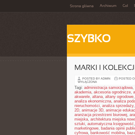
Archiwum
Gol
Strona główna
SZYBKO
MARKI I KOLEKC
POSTED BY ADMIN
POSTED ON
WYŁĄCZONA
Tagi:
administracja samorządowa
,
akademia
,
akcesoria ogrodnicze
,
akwarele
,
altana
,
altany ogrodowe
analiza ekonomiczna
,
analiza pod
nieruchomości
,
analiza sprzedaży
2D
,
animacje 3D
,
animacje edukac
aranżacja przestrzeni biurowej
,
ar
miejska
,
architektura miejska no
sztuki
,
automatyczna księgowość
marketingowe
,
badania opinii publi
cyfrowa
,
bankowość mobilna
,
baza