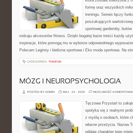
która została stworzona z 
formę oraz wszystkich mił
treningu. Serwis łączy funk
poszukujących wartościow
sportowej garderoby, butów
rodzaju akcesoriów fitness. Dzięki bogatej bazie treści każdy uż
inspiracje, które pomogą mu w wyborze odpowiedniego wyposażeni
Polecam Leginsy i bielizna sportowa i Eko moda sportowa. Na str
CATEGORIES:
THAIFUN
MÓZG I NEUROPSYCHOLOGIA
POSTED BY ADMIN
MAJ - 23 - 2026
MOŻLIWOŚĆ KOMENTOWA
Tęczowa Przystań to zakąt
spotyka się z realnymi pro
z myślą o osobach, które c
własne przeżycia. Nazwa T
oddaje charakter tego miejs