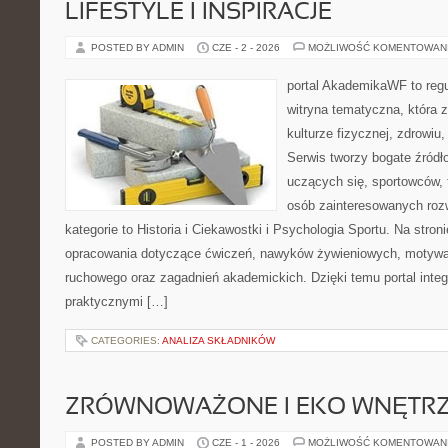
LIFESTYLE I INSPIRACJE
POSTED BY ADMIN
CZE - 2 - 2026
MOŻLIWOŚĆ KOMENTOWAN
portal AkademikaWF to reg
witryna tematyczna, która 
kulturze fizycznej, zdrowiu, 
Serwis tworzy bogate źródło
uczących się, sportowców, 
osób zainteresowanych ro
kategorie to Historia i Ciekawostki i Psychologia Sportu. Na str
opracowania dotyczące ćwiczeń, nawyków żywieniowych, motywac
ruchowego oraz zagadnień akademickich. Dzięki temu portal inte
praktycznymi […]
CATEGORIES:
ANALIZA SKŁADNIKÓW
ZRÓWNOWAŻONE I EKO WNĘTR
POSTED BY ADMIN
CZE - 1 - 2026
MOŻLIWOŚĆ KOMENTOWAN