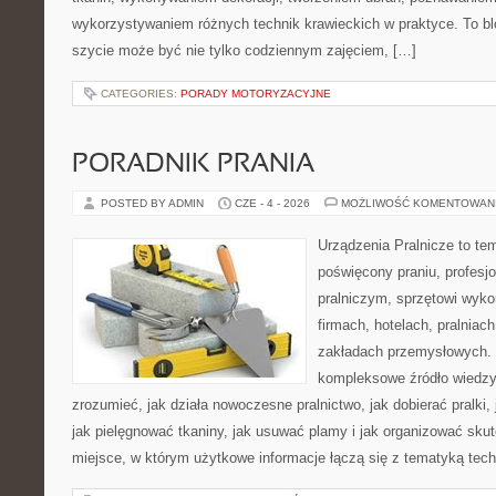
wykorzystywaniem różnych technik krawieckich w praktyce. To blo
szycie może być nie tylko codziennym zajęciem, […]
CATEGORIES:
PORADY MOTORYZACYJNE
PORADNIK PRANIA
POSTED BY ADMIN
CZE - 4 - 2026
MOŻLIWOŚĆ KOMENTOWAN
Urządzenia Pralnicze to te
poświęcony praniu, profes
pralniczym, sprzętowi wy
firmach, hotelach, pralniac
zakładach przemysłowych. 
kompleksowe źródło wiedzy 
zrozumieć, jak działa nowoczesne pralnictwo, jak dobierać pralki,
jak pielęgnować tkaniny, jak usuwać plamy i jak organizować sku
miejsce, w którym użytkowe informacje łączą się z tematyką techn