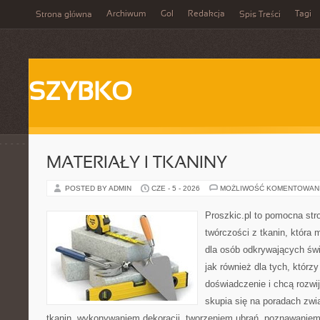
Archiwum
Gol
Redakcja
Tagi
Strona główna
Spis Treści
SZYBKO
MATERIAŁY I TKANINY
POSTED BY ADMIN
CZE - 5 - 2026
MOŻLIWOŚĆ KOMENTOWAN
Proszkic.pl to pomocna str
twórczości z tkanin, która m
dla osób odkrywających św
jak również dla tych, którz
doświadczenie i chcą rozwi
skupia się na poradach zw
tkanin, wykonywaniem dekoracji, tworzeniem ubrań, poznawaniem