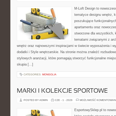
M-Loft Design to nowoczes
tematyce designu wnętrz, kt
poszukujące funkcjonalnyc
apartamentu oraz nowoczes
stworzone dla wszystkich, k
tematami związanymi z arc
wnętrz oraz najnowszymi inspiracjami w świecie wyposażenia i wy
dodatki i Style wnętrzarskie. Na stronie można znaleźć rozbudow
stylowych aranżacji, które pomagają stworzyć funkcjonalne miejs
skupia […]
CATEGORIES:
MONGOLIA
MARKI I KOLEKCJE SPORTOWE
POSTED BY ADMIN
CZE - 1 - 2026
MOŻLIWOŚĆ KOMENTOWAN
EsportowySklep.pl to nowoc