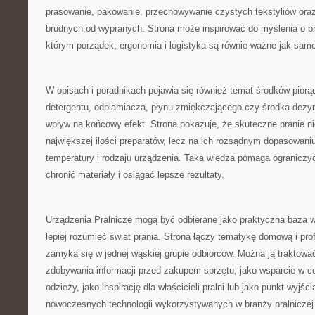
prasowanie, pakowanie, przechowywanie czystych tekstyliów oraz
brudnych od wypranych. Strona może inspirować do myślenia o pra
którym porządek, ergonomia i logistyka są równie ważne jak sa
W opisach i poradnikach pojawia się również temat środków pior
detergentu, odplamiacza, płynu zmiękczającego czy środka dez
wpływ na końcowy efekt. Strona pokazuje, że skuteczne pranie ni
największej ilości preparatów, lecz na ich rozsądnym dopasowaniu
temperatury i rodzaju urządzenia. Taka wiedza pomaga ograniczy
chronić materiały i osiągać lepsze rezultaty.
Urządzenia Pralnicze mogą być odbierane jako praktyczna baza w
lepiej rozumieć świat prania. Strona łączy tematykę domową i prof
zamyka się w jednej wąskiej grupie odbiorców. Można ją traktowa
zdobywania informacji przed zakupem sprzętu, jako wsparcie w co
odzieży, jako inspirację dla właścicieli pralni lub jako punkt wyjś
nowoczesnych technologii wykorzystywanych w branży pralniczej