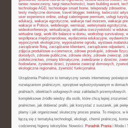
taniec nowoczesny
,
targi nieruchomości
,
team building event
,
tec
technologie AGD
,
technologie smart home
,
teleporady zdrowotne
,
testy medyczne domowe
,
travel blogger
,
trekking
,
twórczość arty
user experience online
,
usługi cateringowe premium
,
usługi turys
edukacji
,
wakacje egzotyczne
,
wakacje nad morzem
,
wakacje pr
wakacje w Polsce
,
webdesign
,
wernisaż
,
weterynaria egzotyczna
wideokonferencje
,
wirtualizacja
,
wirtualna rzeczywistość w edukac
wirtualne targi
,
work-life balance w domu
,
workshop survivalowy
,
w
współpraca międzynarodowa
,
wydarzenia edukacyjne
,
wydawnictw
wypoczynek ekologiczny
,
wyposażenie ogrodu
,
wystawa malarsk
zarządzanie flotą
,
zarządzanie klientami
,
zarządzanie odpadami
,
zdjęcia produktowe e-commerce
,
zdrowe przekąski
,
zdrowie fizyc
dorosłych
,
zdrowie publiczne
,
zdrowie skóry
,
zdrowie zwierząt
,
zd
ziołolecznictwo
,
zmiany klimatyczne
,
zwiedzanie z dziećmi
,
zwie
hodowlane
,
żywienie dzieci
,
żywienie zwierząt domowych
,
żywno
ekologiczna regionalna
,
żywność funkcjonalna
Urządzenia Pralnicze to tematyczny serwis internetowy poświęcon
rozwiązaniom pralniczym, sprzętowi wykorzystywanym w domach, 
pralniach, obiektach usługowych oraz zakładach przemysłowych. 
kompleksowe źródło wiedzy dla osób, które chcą lepiej zrozumieć
pralnictwo, jak dobierać pralki, jak korzystać z suszarek, jak pie
plamy i jak organizować skuteczny proces prania. To miejsce, w 
łączą się z tematyką technologii, ekologii, chemii pralniczej, kon
codziennej higieny tekstyliów. Nowości:
Poradnik Prania
i Moda i 