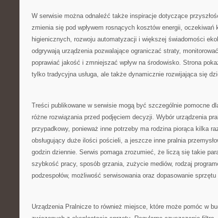
W serwisie można odnaleźć także inspiracje dotyczące przyszłośc
zmienia się pod wpływem rosnących kosztów energii, oczekiwań
higienicznych, rozwoju automatyzacji i większej świadomości ekol
odgrywają urządzenia pozwalające ograniczać straty, monitorować
poprawiać jakość i zmniejszać wpływ na środowisko. Strona pokazu
tylko tradycyjna usługa, ale także dynamicznie rozwijająca się dz
Treści publikowane w serwisie mogą być szczególnie pomocne dl
różne rozwiązania przed podjęciem decyzji. Wybór urządzenia pra
przypadkowy, ponieważ inne potrzeby ma rodzina piorąca kilka raz
obsługujący duże ilości pościeli, a jeszcze inne pralnia przemysł
godzin dziennie. Serwis pomaga zrozumieć, że liczą się takie pa
szybkość pracy, sposób grzania, zużycie mediów, rodzaj progra
podzespołów, możliwość serwisowania oraz dopasowanie sprzętu do
Urządzenia Pralnicze to również miejsce, które może pomóc w 