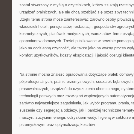
został stworzony z myślą o czytelnikach, którzy szukają rzetelny
urządzeń pralniczych, ale nie chcą przebijać się przez zbyt tech
Dzięki temu strona może zainteresować zarówno osoby prowadzące
właścicieli hoteli, pensjonatów, restauracji, gospodarstw agrotury
kosmetycznych, placówek medycznych, warsztatów, firm sprząta
gospodarstw domowych. Treści publikowane w serwisie pomagają s
jako na codzienną czynność, ale także jako na ważny proces wpły
komfort użytkowników, koszty eksploatacji i jakość obsługi klienta
Na stronie można znaleźć opracowania dotyczące pralek domowyc
półprofesjonalnych, pralnic przemysłowych, suszarek bębnowych, 
prasowalniczych, urządzeń do czyszczenia chemicznego, system
technologii parowych oraz rozwiązań wspierających automatyzację 
zarówno najważniejsze zagadnienia, jak wybór programu prania, t
suszenie czy segregacja odzieży, jak i bardziej techniczne tema
maszyn, zużyciem energii, odzyskiem wody, higieną w sektorze
przemysłowym oraz optymalizacją kosztów.