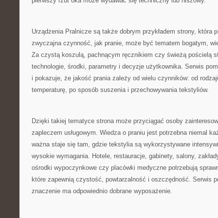
pierwszy rzut oka może wydawać się techniczny lub niszowy.
Urządzenia Pralnicze są także dobrym przykładem strony, która p
zwyczajna czynność, jak pranie, może być tematem bogatym, w
Za czystą koszulą, pachnącym ręcznikiem czy świeżą pościelą st
technologie, środki, parametry i decyzje użytkownika. Serwis po
i pokazuje, że jakość prania zależy od wielu czynników: od rodza
temperaturę, po sposób suszenia i przechowywania tekstyliów.
Dzięki takiej tematyce strona może przyciągać osoby zaintereso
zapleczem usługowym. Wiedza o praniu jest potrzebna niemal ka
ważna staje się tam, gdzie tekstylia są wykorzystywane intensyw
wysokie wymagania. Hotele, restauracje, gabinety, salony, zakład
ośrodki wypoczynkowe czy placówki medyczne potrzebują sprawn
które zapewnią czystość, powtarzalność i oszczędność. Serwis 
znaczenie ma odpowiednio dobrane wyposażenie.