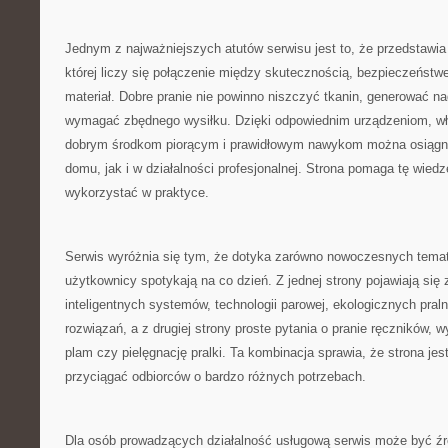
Jednym z najważniejszych atutów serwisu jest to, że przedstawia 
której liczy się połączenie między skutecznością, bezpieczeństw
materiał. Dobre pranie nie powinno niszczyć tkanin, generować n
wymagać zbędnego wysiłku. Dzięki odpowiednim urządzeniom, 
dobrym środkom piorącym i prawidłowym nawykom można osiągną
domu, jak i w działalności profesjonalnej. Strona pomaga tę wied
wykorzystać w praktyce.
Serwis wyróżnia się tym, że dotyka zarówno nowoczesnych temató
użytkownicy spotykają na co dzień. Z jednej strony pojawiają się
inteligentnych systemów, technologii parowej, ekologicznych pral
rozwiązań, a z drugiej strony proste pytania o pranie ręczników,
plam czy pielęgnację pralki. Ta kombinacja sprawia, że strona je
przyciągać odbiorców o bardzo różnych potrzebach.
Dla osób prowadzących działalność usługową serwis może być źró