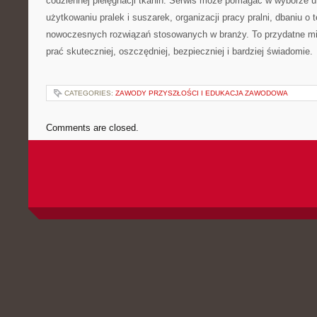
codziennej pielęgnacji tkanin. Serwis może pomagać w wyborze 
użytkowaniu pralek i suszarek, organizacji pracy pralni, dbaniu o 
nowoczesnych rozwiązań stosowanych w branży. To przydatne mi
prać skuteczniej, oszczędniej, bezpieczniej i bardziej świadomie.
CATEGORIES:
ZAWODY PRZYSZŁOŚCI I EDUKACJA ZAWODOWA
Comments are closed.