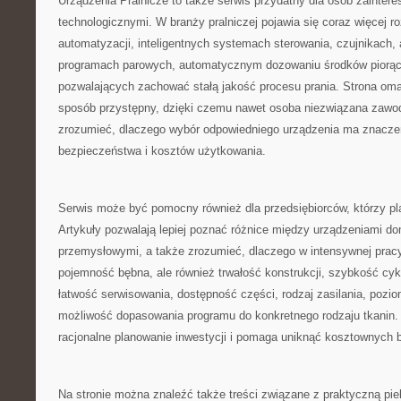
Urządzenia Pralnicze to także serwis przydatny dla osób zainte
technologicznymi. W branży pralniczej pojawia się coraz więcej r
automatyzacji, inteligentnych systemach sterowania, czujnikach, 
programach parowych, automatycznym dozowaniu środków piorąc
pozwalających zachować stałą jakość procesu prania. Strona oma
sposób przystępny, dzięki czemu nawet osoba niezwiązana zawod
zrozumieć, dlaczego wybór odpowiedniego urządzenia ma znaczen
bezpieczeństwa i kosztów użytkowania.
Serwis może być pomocny również dla przedsiębiorców, którzy plan
Artykuły pozwalają lepiej poznać różnice między urządzeniami d
przemysłowymi, a także zrozumieć, dlaczego w intensywnej pracy 
pojemność bębna, ale również trwałość konstrukcji, szybkość cyk
łatwość serwisowania, dostępność części, rodzaj zasilania, pozi
możliwość dopasowania programu do konkretnego rodzaju tkanin. 
racjonalne planowanie inwestycji i pomaga uniknąć kosztownych 
Na stronie można znaleźć także treści związane z praktyczną pie