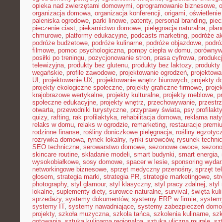
opieka nad zwierzętami domowymi
,
oprogramowanie biznesowe
,
organizacja domowa
,
organizacja konferencji
,
origami
,
oświetleni
paleniska ogrodowe
,
parki linowe
,
patenty
,
personal branding
,
piec
pieczenie ciast
,
piekarnictwo domowe
,
pielęgnacja naturalna
,
plan
chmurowe
,
platformy edukacyjne
,
podcasts marketing
,
podróże a
podróże budżetowe
,
podróże kulinarne
,
podróże objazdowe
,
podró
filmowe
,
pomoc psychologiczna
,
pompy ciepła w domu
,
porównyw
posiłki po treningu
,
pozycjonowanie stron
,
prasa cyfrowa
,
produkc
telewizyjna
,
produkty bez glutenu
,
produkty bez laktozy
,
produkty 
wegańskie
,
profile zawodowe
,
projektowanie ogrodzeń
,
projektowa
UI
,
projektowanie UX
,
projektowanie wnętrz biurowych
,
projekty 
projekty ekologiczne społeczne
,
projekty graficzne firmowe
,
proje
krajobrazowe wertykalne
,
projekty kulturalne
,
projekty meblowe
,
p
społeczne edukacyjne
,
projekty wnętrz
,
przechowywanie
,
przestr
otwarta
,
przewodniki turystyczne
,
przyprawy świata
,
psy profilakt
quizy
,
rafting
,
rak profilaktyka
,
rehabilitacja domowa
,
reklama nat
relaks w domu
,
relaks w ogrodzie
,
remarketing
,
restauracje premi
rodzinne finanse
,
rośliny doniczkowe pielęgnacja
,
rośliny egzotyc
rozrywka domowa
,
rynek lokalny
,
rynki surowców
,
rysunek techni
SEO techniczne
,
serowarstwo domowe
,
sezonowe owoce
,
sezon
skincare routine
,
składanie modeli
,
smart budynki
,
smart energia
,
wysokobiałkowe
,
sosy domowe
,
spacer w lesie
,
sponsoring wyda
networkingowe biznesowe
,
sprzęt medyczny przenośny
,
sprzęt te
głosem
,
strategia marki
,
strategia PR
,
strategie marketingowe
,
str
photography
,
styl glamour
,
styl klasyczny
,
styl pracy zdalnej
,
styl
lokalne
,
suplementy diety
,
surowce naturalne
,
survival
,
święta kul
sprzedaży
,
systemy dokumentów
,
systemy ERP w firmie
,
system
systemy IT
,
systemy nawadniające
,
systemy zabezpieczeń dom
projekty
,
szkoła muzyczna
,
szkoła tańca
,
szkolenia kulinarne
,
szk
gotowania
,
sztuka kulinarna regionalna
,
sztuka uliczna murale
,
sz