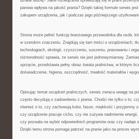
działał dłużej? Jakie rozwiązania sprawdzają się w pralni przemys
parowa wpływa na jakość prania? Dzięki takiej formule serwis je
zakupem urządzenia, jak i podczas jego późniejszego użytkowani
Strona może pełnić funkcję branżowego przewodnika dla osób, któ
w szerokim znaczeniu. Znajdują się tam treści o urządzeniach, tk
technologiach, ekologii, czyszczeniu, suszeniu, prasowaniu i organ
różnorodność sprawia, że serwis nie jest jednowymiarowy. Zamias
sprzęcie, przedstawia pełny obraz świata pralnictwa, w którym licz
doświadczenie, higiena, oszczędność, trwałość materiałów i wyg
Opisując temat urządzeń pralniczych, serwis zwraca uwagę na pra
często decydują o zadowoleniu z prania. Chodzi nie tylko o to, cz
również o to, czy zachowują kolor, fason, miękkość i przyjemny 
czy urządzenie pracuje cicho, czy nie zużywa nadmiernie energii,
czy pozwala na wybór odpowiednich programów oraz czy nadaje s
Dzięki temu strona pomaga patrzeć na pranie jako na proces wym