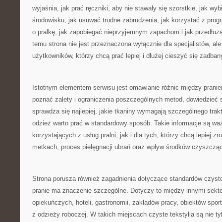
wyjaśnia, jak prać ręczniki, aby nie stawały się szorstkie, jak wyb
środowisku, jak usuwać trudne zabrudzenia, jak korzystać z prog
o pralkę, jak zapobiegać nieprzyjemnym zapachom i jak przedłuż
temu strona nie jest przeznaczona wyłącznie dla specjalistów, al
użytkowników, którzy chcą prać lepiej i dłużej cieszyć się zadban
Istotnym elementem serwisu jest omawianie różnic między pran
poznać zalety i ograniczenia poszczególnych metod, dowiedzieć s
sprawdza się najlepiej, jakie tkaniny wymagają szczególnego trak
odzież warto prać w standardowy sposób. Takie informacje są wa
korzystających z usług pralni, jak i dla tych, którzy chcą lepiej 
metkach, proces pielęgnacji ubrań oraz wpływ środków czyszczący
Strona porusza również zagadnienia dotyczące standardów czysto
pranie ma znaczenie szczególne. Dotyczy to między innymi sek
opiekuńczych, hoteli, gastronomii, zakładów pracy, obiektów spor
z odzieży roboczej. W takich miejscach czyste tekstylia są nie tyl