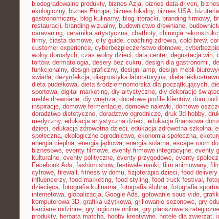
biodegradowalne produkty
,
biznes Azja
,
biznes data-driven
,
bizne
ekologiczny
,
biznes Europa
,
biznes lokalny
,
biznes USA
,
bizuter
gastronomiczny
,
blog kulinarny
,
blog literacki
,
branding firmowy
,
b
restauracji
,
branding wizualny
,
budownictwo drewniane
,
budownict
caravaning
,
ceramika artystyczna
,
chatboty
,
chirurgia rekonstrukc
firmy
,
ciasta domowe
,
city guide
,
coaching zdrowia
,
cold brew
,
co
customer experience
,
cyberbezpieczeństwo domowe
,
cyberbezpi
wolny dorosłych
,
czas wolny dzieci
,
data center
,
degustacja win
,
tortów
,
dermatologia
,
desery bez cukru
,
design dla gastronomii
,
de
funkcjonalny
,
design graficzny
,
design lamp
,
design mebli biurowy
światła
,
dezynfekcja
,
diagnostyka laboratoryjna
,
dieta lekkostraw
dieta pudełkowa
,
dieta śródziemnomorska dla początkujących
,
di
sportowa
,
digital marketing
,
diy artystyczne
,
diy dekoracje świąte
meble drewniane
,
diy wnętrza
,
docelowe profile klientów
,
dom pod 
inspiracje
,
domowe fermentacje
,
domowe nalewki
,
domowe oszcz
doradztwo dietetyczne
,
doradztwo ogrodnicze
,
druk 3d hobby
,
dru
medyczny
,
edukacja artystyczna dzieci
,
edukacja finansowa doro
dzieci
,
edukacja zdrowotna dzieci
,
edukacja zdrowotna szkolna
,
e
społeczna
,
ekologiczne ogrodnictwo
,
ekonomia społeczna
,
ekotur
energia cieplna
,
energia jądrowa
,
energia solarna
,
escape room d
biznesowe
,
eventy filmowe
,
eventy firmowe integracyjne
,
eventy 
kulturalne
,
eventy polityczne
,
eventy przygodowe
,
eventy społec
Facebook Ads
,
fashion show
,
festiwale nauki
,
film animowany
,
fi
cyfrowe
,
firewall
,
fitness w domu
,
fizjoterapia dzieci
,
food delivery
influencerzy
,
food marketing
,
food styling
,
food truck festival
,
foto
dziecięca
,
fotografia kulinarna
,
fotografia ślubna
,
fotografia sport
internetowa
,
globalizacja
,
Google Ads
,
gotowanie sous vide
,
grafi
komputerowa 3D
,
grafika użytkowa
,
grillowanie sezonowe
,
gry ed
karciane rodzinne
,
gry logiczne online
,
gry planszowe strategiczn
produkty
,
herbata matcha
,
hobby kreatywne
,
hotele dla zwierząt
,
i