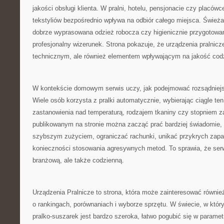
jakości obsługi klienta. W pralni, hotelu, pensjonacie czy placó
tekstyliów bezpośrednio wpływa na odbiór całego miejsca. Świeża 
dobrze wyprasowana odzież robocza czy higienicznie przygotowane
profesjonalny wizerunek. Strona pokazuje, że urządzenia pralnicz
technicznym, ale również elementem wpływającym na jakość codz
W kontekście domowym serwis uczy, jak podejmować rozsądniejs
Wiele osób korzysta z pralki automatycznie, wybierając ciągle t
zastanowienia nad temperaturą, rodzajem tkaniny czy stopniem z
publikowanym na stronie można zacząć prać bardziej świadomie, 
szybszym zużyciem, ograniczać rachunki, unikać przykrych zapa
konieczności stosowania agresywnych metod. To sprawia, że serw
branżową, ale także codzienną.
Urządzenia Pralnicze to strona, która może zainteresować równie
o rankingach, porównaniach i wyborze sprzętu. W świecie, w który
pralko-suszarek jest bardzo szeroka, łatwo pogubić się w paramet