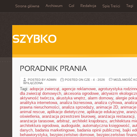
Archiwum
Gol
Redakcja
Tagi
Strona główna
Spis Treści
SZYBKO
PORADNIK PRANIA
POSTED BY ADMIN
POSTED ON CZE - 4 - 2026
MOŻLIWOŚĆ K
WYŁĄCZONA
Tagi:
adopcje zwierząt
,
agencje reklamowe
,
agroturystyka rodzinn
dla zwierząt domowych
,
akcesoria ogrodowe
,
aktywizm ekologicz
aktywność twórcza
,
akustyka wnętrz
,
alarm domowy
,
alergie pok
analityka internetowa
,
analiza biznesowa
,
analiza cyfrowa
,
analiz
prawna nieruchomości
,
analiza sprzedaży
,
animacje 2D
,
animacje
animal rescue
,
aplikacje dietetyczne
,
aplikacje edukacyjne
,
aranż
oświetlenia
,
aranżacja przestrzeni biurowej
,
aranżacja restauracji
,
aranżacje tarasowe
,
arbitraż
,
architekt krajobrazu
,
architektura m
architektura ogrodowa
,
audioguide
,
automatyczna księgowość
,
au
danych
,
badania marketingowe
,
badania opinii publicznej
,
bajki e
behawiorystyka
,
bezpieczeństwo domowe
,
bezpieczeństwo finans