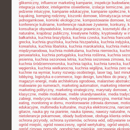
glikemiczny
,
influencer marketing kampanie
,
inspekcje budowlane
integracja outdoor
,
inteligentne oświetlenie
,
izolacje termiczne
,
jas
jedzenie intuicyjne
,
kampanie edukacyjne
,
kampanie społeczne
,
k
kayaking
,
kemping rodzinny
,
kiszonki domowe
,
klimatyzacja smar
jednogarnkowe
,
kominki ekologiczne
,
kompostowanie domowe
,
ko
konferencje kulinarne
,
konferencje naukowe żywienie
,
konkursy
,
k
konsultacje obywatelskie
,
konsultacje prawnicze
,
kosmetyki dla z
naturalne
,
krajobraz publiczny
,
kreatywne hobby
,
kryptowaluty w i
bałkańska
,
kuchnia brazylijska
,
kuchnia czeska
,
kuchnia francus
grecka
,
kuchnia gruzińska
,
kuchnia hiszpańska
,
kuchnia indyjska
koreańska
,
kuchnia libańska
,
kuchnia marokańska
,
kuchnia mek
międzynarodowa
,
kuchnia molekularna
,
kuchnia niemiecka
,
kuchni
peruwiańska
,
kuchnia portugalska
,
kuchnia roślinna
,
kuchnia sez
jesienna
,
kuchnia sezonowa letnia
,
kuchnia sezonowa zimowa
,
ku
kuchnia śródziemnomorska
,
kuchnia tajska
,
kuchnia turecka
,
kuc
węgierska
,
kuchnia wielkanocna
,
kuchnia wigilijna
,
kuchnia zero 
kuchnie na wymiar
,
kursy rozwoju osobistego
,
laser tag
,
last minu
lobbying
,
logistyka e-commerce
,
logo design
,
lunchbox do pracy
,
magazyn energii
,
mała architektura ogrodowa
,
malarstwo abstrakc
malowanie po numerach
,
marketing automation
,
marketing interne
marketing polityczny
,
marketing strategiczny
,
marynaty domowe
,
klasyczne
,
meble modułowe
,
meble skandynawskie
,
media tradyc
zabiegi
,
medycyna naturalna
,
medycyna prewencyjna
,
mental hea
eating
,
monitoring w domu
,
monitorowanie zdrowia domowe
,
motio
edukacyjne
,
multimedia kulturalne
,
muzyka elektroniczna
,
narcia
gitarze
,
nauka gry na pianinie
,
nauka śpiewu
,
nawozy naturalne
,
n
nietolerancje pokarmowe
,
obiady budżetowe
,
obsługa klienta onlin
ochrona przyrody
,
ochrona systemów
,
ochrona wód
,
odżywianie s
ogród miejski
,
ogród nowoczesny
,
ogród wertykalny
,
ogród wiejski
ogród zimowy pomysły
,
ogrodnictwo miejskie
,
ogrzewanie ekologi