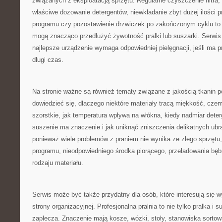
związanych z eksploatacją sprzętu. Regularne czyszczenie filtra,
właściwe dozowanie detergentów, niewkładanie zbyt dużej ilości 
programu czy pozostawienie drzwiczek po zakończonym cyklu to d
mogą znacząco przedłużyć żywotność pralki lub suszarki. Serwis
najlepsze urządzenie wymaga odpowiedniej pielęgnacji, jeśli ma 
długi czas.
Na stronie ważne są również tematy związane z jakością tkanin p
dowiedzieć się, dlaczego niektóre materiały tracą miękkość, czemu
szorstkie, jak temperatura wpływa na włókna, kiedy nadmiar dete
suszenie ma znaczenie i jak uniknąć zniszczenia delikatnych ubr
ponieważ wiele problemów z praniem nie wynika ze złego sprzętu,
programu, nieodpowiedniego środka piorącego, przeładowania bęb
rodzaju materiału.
Serwis może być także przydatny dla osób, które interesują się 
strony organizacyjnej. Profesjonalna pralnia to nie tylko pralka i 
zaplecza. Znaczenie mają kosze, wózki, stoły, stanowiska sortow