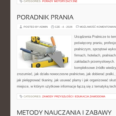
CATEGORIES:
PORADY MOTORYZACYJNE
PORADNIK PRANIA
POSTED BY ADMIN
CZE - 4 - 2026
MOŻLIWOŚĆ KOMENTOWAN
Urządzenia Pralnicze to te
poświęcony praniu, profes
pralniczym, sprzętowi wy
firmach, hotelach, pralniac
zakładach przemysłowych. 
kompleksowe źródło wiedzy 
zrozumieć, jak działa nowoczesne pralnictwo, jak dobierać pralki,
jak pielęgnować tkaniny, jak usuwać plamy i jak organizować sku
miejsce, w którym użytkowe informacje łączą się z tematyką techn
CATEGORIES:
ZAWODY PRZYSZŁOŚCI I EDUKACJA ZAWODOWA
METODY NAUCZANIA I ZABAWY