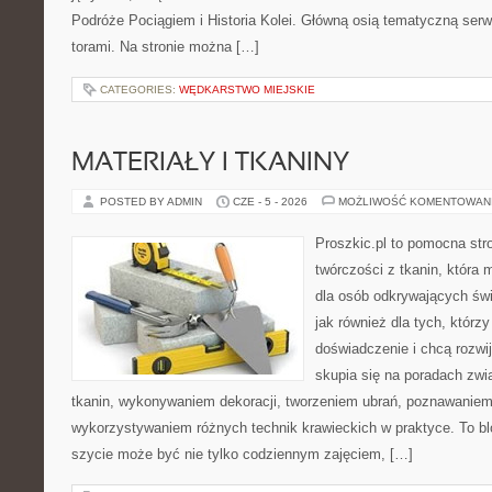
Podróże Pociągiem i Historia Kolei. Główną osią tematyczną serw
torami. Na stronie można […]
CATEGORIES:
WĘDKARSTWO MIEJSKIE
MATERIAŁY I TKANINY
POSTED BY ADMIN
CZE - 5 - 2026
MOŻLIWOŚĆ KOMENTOWAN
Proszkic.pl to pomocna str
twórczości z tkanin, która m
dla osób odkrywających św
jak również dla tych, którz
doświadczenie i chcą rozwi
skupia się na poradach zw
tkanin, wykonywaniem dekoracji, tworzeniem ubrań, poznawaniem
wykorzystywaniem różnych technik krawieckich w praktyce. To blo
szycie może być nie tylko codziennym zajęciem, […]