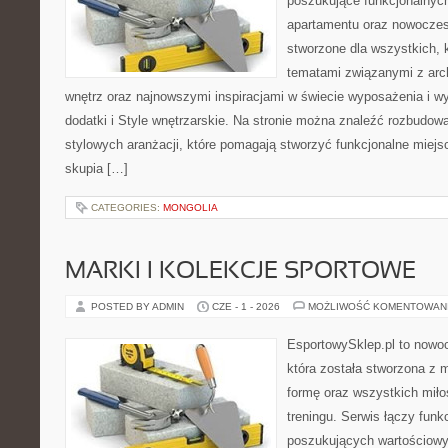
poszukujące funkcjonalnyc
apartamentu oraz nowoczes
stworzone dla wszystkich, k
tematami związanymi z arc
wnętrz oraz najnowszymi inspiracjami w świecie wyposażenia i wy
dodatki i Style wnętrzarskie. Na stronie można znaleźć rozbudow
stylowych aranżacji, które pomagają stworzyć funkcjonalne miejs
skupia […]
CATEGORIES:
MONGOLIA
MARKI I KOLEKCJE SPORTOWE
POSTED BY ADMIN
CZE - 1 - 2026
MOŻLIWOŚĆ KOMENTOWAN
EsportowySklep.pl to nowoc
która została stworzona z 
formę oraz wszystkich mił
treningu. Serwis łączy funk
poszukujących wartościow