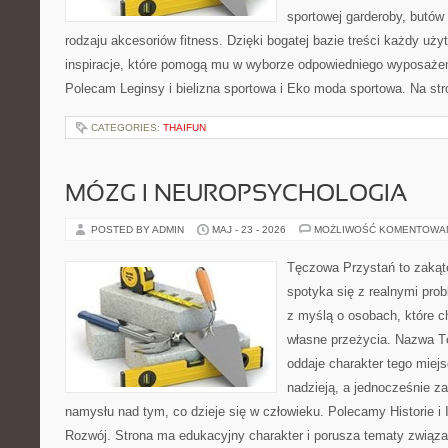
sportowej garderoby, butów
rodzaju akcesoriów fitness. Dzięki bogatej bazie treści każdy uż
inspiracje, które pomogą mu w wyborze odpowiedniego wyposażeni
Polecam Leginsy i bielizna sportowa i Eko moda sportowa. Na str
CATEGORIES:
THAIFUN
MÓZG I NEUROPSYCHOLOGIA
POSTED BY ADMIN
MAJ - 23 - 2026
MOŻLIWOŚĆ KOMENTOWA
Tęczowa Przystań to zakąt
spotyka się z realnymi pro
z myślą o osobach, które c
własne przeżycia. Nazwa T
oddaje charakter tego miejs
nadzieją, a jednocześnie z
namysłu nad tym, co dzieje się w człowieku. Polecamy Historie i I
Rozwój. Strona ma edukacyjny charakter i porusza tematy związ