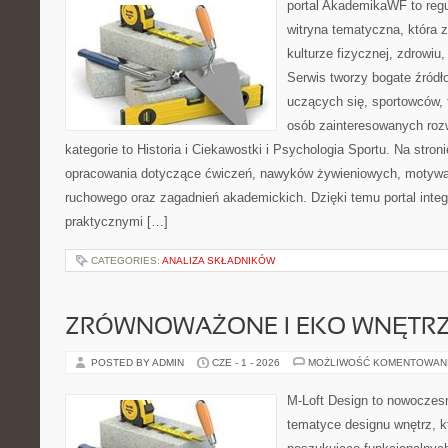
portal AkademikaWF to reg
witryna tematyczna, która 
kulturze fizycznej, zdrowiu, 
Serwis tworzy bogate źródło
uczących się, sportowców, 
osób zainteresowanych ro
kategorie to Historia i Ciekawostki i Psychologia Sportu. Na str
opracowania dotyczące ćwiczeń, nawyków żywieniowych, motywac
ruchowego oraz zagadnień akademickich. Dzięki temu portal inte
praktycznymi […]
CATEGORIES:
ANALIZA SKŁADNIKÓW
ZRÓWNOWAŻONE I EKO WNĘTR
POSTED BY ADMIN
CZE - 1 - 2026
MOŻLIWOŚĆ KOMENTOWAN
M-Loft Design to nowoczes
tematyce designu wnętrz, kt