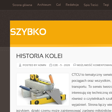
Archiwum
Gol
Redakcja
Tagi
Strona główna
Spis Treści
SZYBKO
HISTORIA KOLEI
POSTED BY ADMIN
CZE - 5 - 2026
MOŻLIWOŚĆ KOMENTOWAN
CTCU to tematyczny serwis,
pociągach oraz wszystkim, c
transportu. To serwis twor
interesują się techniczną s
również o czytelnikach szu
wyjaśnień. Strona łączy wi
językiem, dzięki czemu może zainteresować zarówno miłośników 